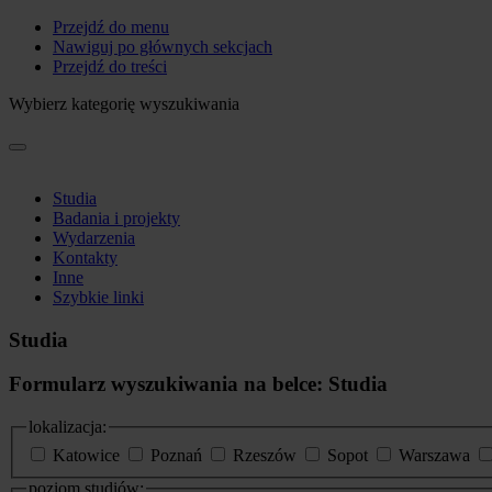
Przejdź do menu
Nawiguj po głównych sekcjach
Przejdź do treści
Wybierz kategorię wyszukiwania
Studia
Badania i projekty
Wydarzenia
Kontakty
Inne
Szybkie linki
Studia
Formularz wyszukiwania na belce: Studia
lokalizacja:
Katowice
Poznań
Rzeszów
Sopot
Warszawa
poziom studiów: