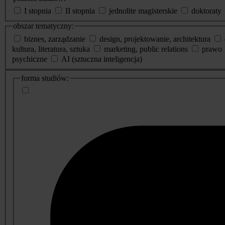
I stopnia
II stopnia
jednolite magisterskie
doktoraty
obszar tematyczny:
biznes, zarządzanie
design, projektowanie, architektura
kultura, literatura, sztuka
marketing, public relations
prawo
psychiczne
AI (sztuczna inteligencja)
dodatkowe
forma studiów:
informacje
o
studiach