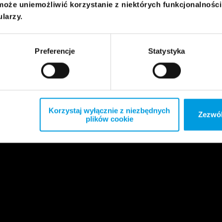
może uniemożliwić korzystanie z niektórych funkcjonalnośc
ularzy.
Preferencje
Statystyka
Korzystaj wyłącznie z niezbędnych
Zezwól
plików cookie