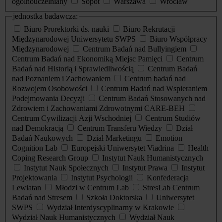
ogólnouczelniany
Sopot
Warszawa
Wrocław
jednostka badawcza:
Biuro Prorektorki ds. nauki
Biuro Rekrutacji
Międzynarodowej Uniwersytetu SWPS
Biuro Współpracy
Międzynarodowej
Centrum Badań nad Bullyingiem
Centrum Badań nad Ekonomiką Miejsc Pamięci
Centrum
Badań nad Historią i Sprawiedliwością
Centrum Badań
nad Poznaniem i Zachowaniem
Centrum badań nad
Rozwojem Osobowości
Centrum Badań nad Wspieraniem
Podejmowania Decyzji
Centrum Badań Stosowanych nad
Zdrowiem i Zachowaniami Zdrowotnymi CARE-BEH
Centrum Cywilizacji Azji Wschodniej
Centrum Studiów
nad Demokracją
Centrum Transferu Wiedzy
Dział
Badań Naukowych
Dział Marketingu
Emotion
Cognition Lab
Europejski Uniwersytet Viadrina
Health
Coping Research Group
Instytut Nauk Humanistycznych
Instytut Nauk Społecznych
Instytut Prawa
Instytut
Projektowania
Instytut Psychologii
Konfederacja
Lewiatan
Młodzi w Centrum Lab
StresLab Centrum
Badań nad Stresem
Szkoła Doktorska
Uniwersytet
SWPS
Wydział Interdyscyplinarny w Krakowie
Wydział Nauk Humanistycznych
Wydział Nauk