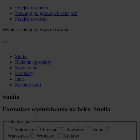
Przejdź do menu
Nawiguj po głównych sekcjach
Przejdź do treści
Wybierz kategorię wyszukiwania
Studia
Badania i projekty
Wydarzenia
Kontakty
Inne
Szybkie linki
Studia
Formularz wyszukiwania na belce: Studia
lokalizacja:
Katowice
Poznań
Rzeszów
Sopot
Warszawa
Wrocław
Kraków