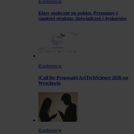
Konferencje
Klasy społeczne po polsku. Przemiany i
ciągłości struktur, doświadczeń i dyskursów
Konferencje
[Call for Proposals] ArtTechScience 2026 we
Wrocławiu
Konferencje