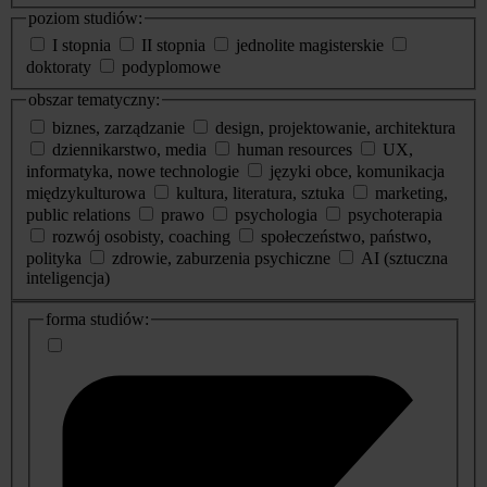
poziom studiów:
I stopnia
II stopnia
jednolite magisterskie
doktoraty
podyplomowe
obszar tematyczny:
biznes, zarządzanie
design, projektowanie, architektura
dziennikarstwo, media
human resources
UX,
informatyka, nowe technologie
języki obce, komunikacja
międzykulturowa
kultura, literatura, sztuka
marketing,
public relations
prawo
psychologia
psychoterapia
rozwój osobisty, coaching
społeczeństwo, państwo,
polityka
zdrowie, zaburzenia psychiczne
AI (sztuczna
inteligencja)
dodatkowe
forma studiów:
informacje
o
studiach