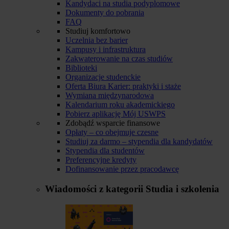
Kandydaci na studia podyplomowe
Dokumenty do pobrania
FAQ
Studiuj komfortowo
Uczelnia bez barier
Kampusy i infrastruktura
Zakwaterowanie na czas studiów
Biblioteki
Organizacje studenckie
Oferta Biura Karier: praktyki i staże
Wymiana międzynarodowa
Kalendarium roku akademickiego
Pobierz aplikację Mój USWPS
Zdobądź wsparcie finansowe
Opłaty – co obejmuje czesne
Studiuj za darmo – stypendia dla kandydatów
Stypendia dla studentów
Preferencyjne kredyty
Dofinansowanie przez pracodawcę
Wiadomości z kategorii
Studia i szkolenia