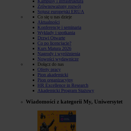
Kampusy i infrastruktura
Zrównoważony rozwój
Sojusz europejski ERUA
Co się u nas dzieje
Aktualności
Konferencje i seminaria
Wykłady i spotkania
Drzwi Otwarte
Co po licencjacie?
Kurs Matura 2026
Nagrody i wyróżnienia
Nowości wydawnicze
Dołącz do nas
Oferty pracy
Pion akademicki
Pion organizacyjny
HR Excellence in Research
Akademicki Program Stażowy
Wiadomości z kategorii
My, Uniwersytet