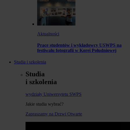
Aktualności
Prace studentów i wykładowcy USWPS na
festiwalu fotografii w Korei Południowej
Studia i szkolenia
Studia
i szkolenia
wydziały Uniwersytetu SWPS
Jakie studia wybrać?
Zapraszamy na Drzwi Otwarte