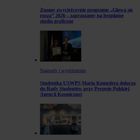
Znamy zwyciężczynie programu „Głowa się
rusza” 2026 – zapraszamy na bezpłatne
studia graficzne
Nagrody i wyróżnienia
Studentka USWPS Maria Komędera dołącza
do Rady Studentów przy Prezesie Polskiej
Agencji Kosmicznej