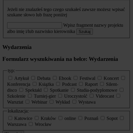
Jeżeli nie znalazłeś tego czego szukałeś zawsze możesz wpisać
szukane słowo lub frazę poniżej
Wpisz fragment nazwy projektu
albo imię i/lub nazwisko kierownika
Szukaj
Wydarzenia
Formularz wyszukiwania na belce: Wydarzenia
typ:
Artykuł
Debata
Ebook
Festiwal
Koncert
Konferencja
Książka
Podcast
Raport
Silent-
disco
Spektakl
Spotkanie
Studia-podyplomowe
Szkolenie
Turniej-gier
Uroczystość
Videocast
Warsztat
Webinar
Wykład
Wystawa
lokalizacja:
Katowice
Kraków
online
Poznań
Sopot
Warszawa
Wrocław