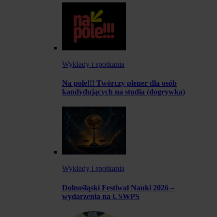
Wykłady i spotkania
Na pole!!! Twórczy plener dla osób
kandydujących na studia (dogrywka)
Wykłady i spotkania
Dolnośląski Festiwal Nauki 2026 –
wydarzenia na USWPS