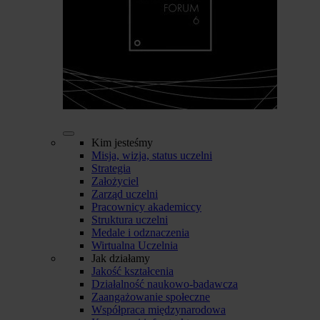
Kim jesteśmy
Misja, wizja, status uczelni
Strategia
Założyciel
Zarząd uczelni
Pracownicy akademiccy
Struktura uczelni
Medale i odznaczenia
Wirtualna Uczelnia
Jak działamy
Jakość kształcenia
Działalność naukowo-badawcza
Zaangażowanie społeczne
Współpraca międzynarodowa