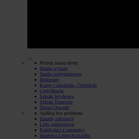
Poznaj naszą ofertę
Studia wyższe
Studia podyplomowe
Doktoraty
Kursy i szkolenia - OpenEdu
Certyfikacje
Szkoła Językowa
Szkoła Trenerów
Drzwi Otwarte
Aplikuj bez problemu
Zasady rekrutacji
Listy rankingowe
Kandydaci z zagranicy
Studenci z innych uczelni