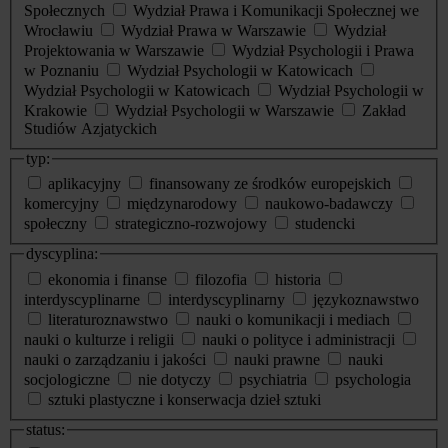
Społecznych
Wydział Prawa i Komunikacji Społecznej we
Wrocławiu
Wydział Prawa w Warszawie
Wydział
Projektowania w Warszawie
Wydział Psychologii i Prawa
w Poznaniu
Wydział Psychologii w Katowicach
Wydział Psychologii w Katowicach
Wydział Psychologii w
Krakowie
Wydział Psychologii w Warszawie
Zakład
Studiów Azjatyckich
typ:
aplikacyjny
finansowany ze środków europejskich
komercyjny
międzynarodowy
naukowo-badawczy
społeczny
strategiczno-rozwojowy
studencki
dyscyplina:
ekonomia i finanse
filozofia
historia
interdyscyplinarne
interdyscyplinarny
językoznawstwo
literaturoznawstwo
nauki o komunikacji i mediach
nauki o kulturze i religii
nauki o polityce i administracji
nauki o zarządzaniu i jakości
nauki prawne
nauki
socjologiczne
nie dotyczy
psychiatria
psychologia
sztuki plastyczne i konserwacja dzieł sztuki
status: