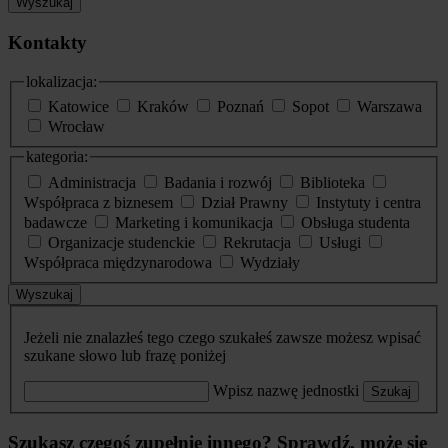
Wyszukaj
Kontakty
lokalizacja:
Katowice
Kraków
Poznań
Sopot
Warszawa
Wrocław
kategoria:
Administracja
Badania i rozwój
Biblioteka
Współpraca z biznesem
Dział Prawny
Instytuty i centra
badawcze
Marketing i komunikacja
Obsługa studenta
Organizacje studenckie
Rekrutacja
Usługi
Współpraca międzynarodowa
Wydziały
Wyszukaj
Jeżeli nie znalazłeś tego czego szukałeś zawsze możesz wpisać
szukane słowo lub frazę poniżej
Wpisz nazwę jednostki
Szukaj
Szukasz czegoś zupełnie innego? Sprawdź, może się