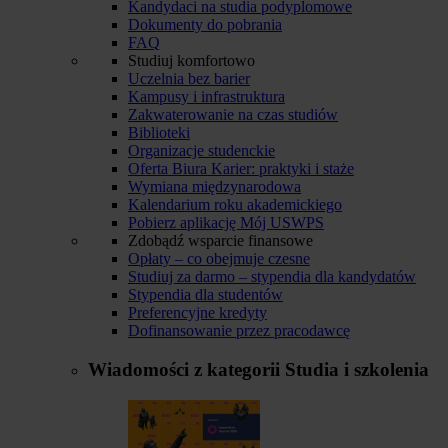
Kandydaci na studia podyplomowe
Dokumenty do pobrania
FAQ
Studiuj komfortowo
Uczelnia bez barier
Kampusy i infrastruktura
Zakwaterowanie na czas studiów
Biblioteki
Organizacje studenckie
Oferta Biura Karier: praktyki i staże
Wymiana międzynarodowa
Kalendarium roku akademickiego
Pobierz aplikację Mój USWPS
Zdobądź wsparcie finansowe
Opłaty – co obejmuje czesne
Studiuj za darmo – stypendia dla kandydatów
Stypendia dla studentów
Preferencyjne kredyty
Dofinansowanie przez pracodawcę
Wiadomości z kategorii
Studia i szkolenia