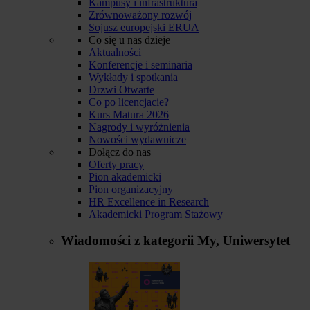
Kampusy i infrastruktura
Zrównoważony rozwój
Sojusz europejski ERUA
Co się u nas dzieje
Aktualności
Konferencje i seminaria
Wykłady i spotkania
Drzwi Otwarte
Co po licencjacie?
Kurs Matura 2026
Nagrody i wyróżnienia
Nowości wydawnicze
Dołącz do nas
Oferty pracy
Pion akademicki
Pion organizacyjny
HR Excellence in Research
Akademicki Program Stażowy
Wiadomości z kategorii
My, Uniwersytet