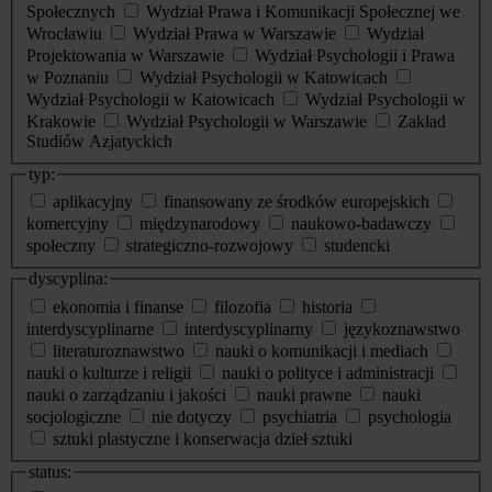
Społecznych
Wydział Prawa i Komunikacji Społecznej we
Wrocławiu
Wydział Prawa w Warszawie
Wydział
Projektowania w Warszawie
Wydział Psychologii i Prawa
w Poznaniu
Wydział Psychologii w Katowicach
Wydział Psychologii w Katowicach
Wydział Psychologii w
Krakowie
Wydział Psychologii w Warszawie
Zakład
Studiów Azjatyckich
typ:
aplikacyjny
finansowany ze środków europejskich
komercyjny
międzynarodowy
naukowo-badawczy
społeczny
strategiczno-rozwojowy
studencki
dyscyplina:
ekonomia i finanse
filozofia
historia
interdyscyplinarne
interdyscyplinarny
językoznawstwo
literaturoznawstwo
nauki o komunikacji i mediach
nauki o kulturze i religii
nauki o polityce i administracji
nauki o zarządzaniu i jakości
nauki prawne
nauki
socjologiczne
nie dotyczy
psychiatria
psychologia
sztuki plastyczne i konserwacja dzieł sztuki
status: