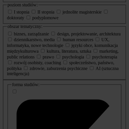
poziom studiów:
I stopnia
II stopnia
jednolite magisterskie
doktoraty
podyplomowe
obszar tematyczny:
biznes, zarządzanie
design, projektowanie, architektura
dziennikarstwo, media
human resources
UX,
informatyka, nowe technologie
języki obce, komunikacja
międzykulturowa
kultura, literatura, sztuka
marketing,
public relations
prawo
psychologia
psychoterapia
rozwój osobisty, coaching
społeczeństwo, państwo,
polityka
zdrowie, zaburzenia psychiczne
AI (sztuczna
inteligencja)
dodatkowe
forma studiów:
informacje
o
studiach