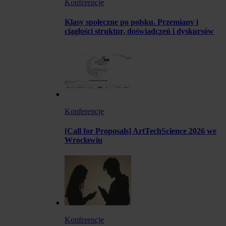
Konferencje
Klasy społeczne po polsku. Przemiany i
ciągłości struktur, doświadczeń i dyskursów
Konferencje
[Call for Proposals] ArtTechScience 2026 we
Wrocławiu
Konferencje