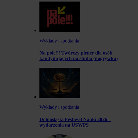
Wykłady i spotkania
Na pole!!! Twórczy plener dla osób
kandydujących na studia (dogrywka)
Wykłady i spotkania
Dolnośląski Festiwal Nauki 2026 –
wydarzenia na USWPS