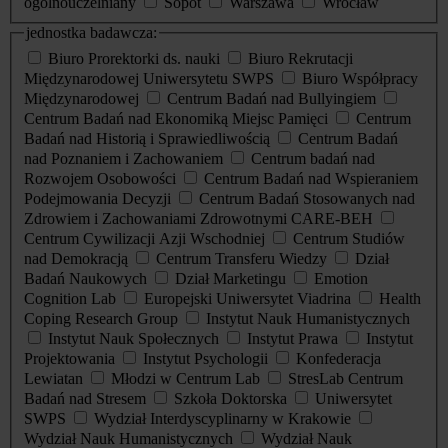
ogólnouczelniany
Sopot
Warszawa
Wrocław
jednostka badawcza:
Biuro Prorektorki ds. nauki
Biuro Rekrutacji
Międzynarodowej Uniwersytetu SWPS
Biuro Współpracy
Międzynarodowej
Centrum Badań nad Bullyingiem
Centrum Badań nad Ekonomiką Miejsc Pamięci
Centrum
Badań nad Historią i Sprawiedliwością
Centrum Badań
nad Poznaniem i Zachowaniem
Centrum badań nad
Rozwojem Osobowości
Centrum Badań nad Wspieraniem
Podejmowania Decyzji
Centrum Badań Stosowanych nad
Zdrowiem i Zachowaniami Zdrowotnymi CARE-BEH
Centrum Cywilizacji Azji Wschodniej
Centrum Studiów
nad Demokracją
Centrum Transferu Wiedzy
Dział
Badań Naukowych
Dział Marketingu
Emotion
Cognition Lab
Europejski Uniwersytet Viadrina
Health
Coping Research Group
Instytut Nauk Humanistycznych
Instytut Nauk Społecznych
Instytut Prawa
Instytut
Projektowania
Instytut Psychologii
Konfederacja
Lewiatan
Młodzi w Centrum Lab
StresLab Centrum
Badań nad Stresem
Szkoła Doktorska
Uniwersytet
SWPS
Wydział Interdyscyplinarny w Krakowie
Wydział Nauk Humanistycznych
Wydział Nauk