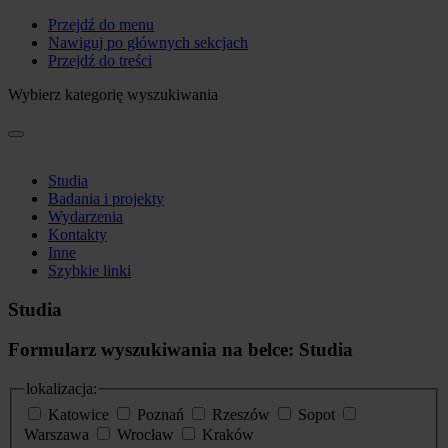
Przejdź do menu
Nawiguj po głównych sekcjach
Przejdź do treści
Wybierz kategorię wyszukiwania
Studia
Badania i projekty
Wydarzenia
Kontakty
Inne
Szybkie linki
Studia
Formularz wyszukiwania na belce: Studia
lokalizacja:
Katowice
Poznań
Rzeszów
Sopot
Warszawa
Wrocław
Kraków