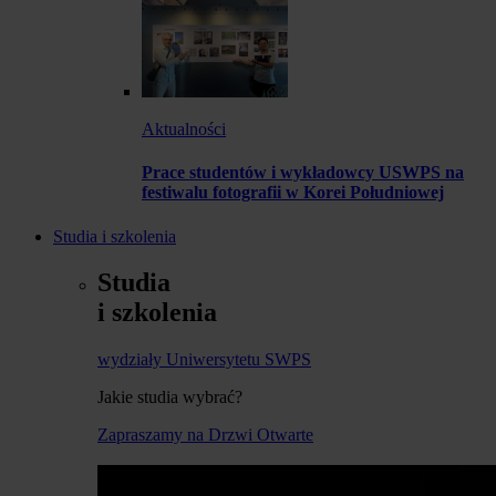
Aktualności
Prace studentów i wykładowcy USWPS na
festiwalu fotografii w Korei Południowej
Studia i szkolenia
Studia
i szkolenia
wydziały Uniwersytetu SWPS
Jakie studia wybrać?
Zapraszamy na Drzwi Otwarte