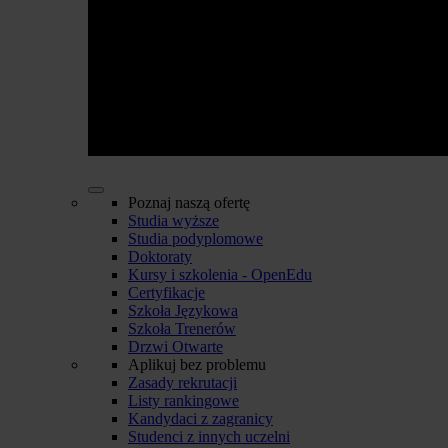
Poznaj naszą ofertę
Studia wyższe
Studia podyplomowe
Doktoraty
Kursy i szkolenia - OpenEdu
Certyfikacje
Szkoła Językowa
Szkoła Trenerów
Drzwi Otwarte
Aplikuj bez problemu
Zasady rekrutacji
Listy rankingowe
Kandydaci z zagranicy
Studenci z innych uczelni