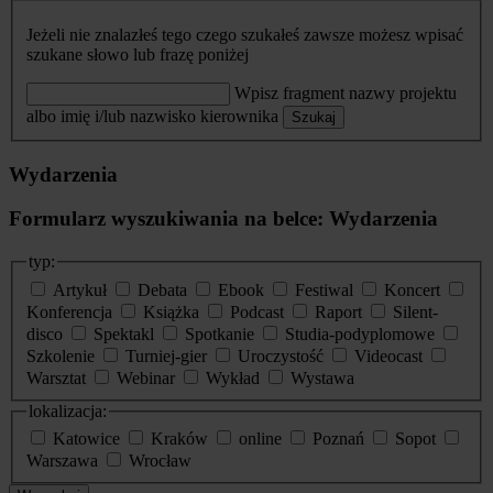
Jeżeli nie znalazłeś tego czego szukałeś zawsze możesz wpisać
szukane słowo lub frazę poniżej
Wpisz fragment nazwy projektu
albo imię i/lub nazwisko kierownika
Szukaj
Wydarzenia
Formularz wyszukiwania na belce: Wydarzenia
typ:
Artykuł
Debata
Ebook
Festiwal
Koncert
Konferencja
Książka
Podcast
Raport
Silent-
disco
Spektakl
Spotkanie
Studia-podyplomowe
Szkolenie
Turniej-gier
Uroczystość
Videocast
Warsztat
Webinar
Wykład
Wystawa
lokalizacja:
Katowice
Kraków
online
Poznań
Sopot
Warszawa
Wrocław