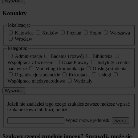
Wyszukaj
Kontakty
lokalizacja:
Katowice
Kraków
Poznań
Sopot
Warszawa
Wrocław
kategoria:
Administracja
Badania i rozwój
Biblioteka
Współpraca z biznesem
Dział Prawny
Instytuty i centra
badawcze
Marketing i komunikacja
Obsługa studenta
Organizacje studenckie
Rekrutacja
Usługi
Współpraca międzynarodowa
Wydziały
Wyszukaj
Jeżeli nie znalazłeś tego czego szukałeś zawsze możesz wpisać
szukane słowo lub frazę poniżej
Wpisz nazwę jednostki
Szukaj
Szukasz czegoś zupełnie innego? Sprawdź, może się