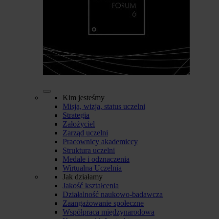
Kim jesteśmy
Misja, wizja, status uczelni
Strategia
Założyciel
Zarząd uczelni
Pracownicy akademiccy
Struktura uczelni
Medale i odznaczenia
Wirtualna Uczelnia
Jak działamy
Jakość kształcenia
Działalność naukowo-badawcza
Zaangażowanie społeczne
Współpraca międzynarodowa