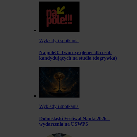
Wykłady i spotkania
Na pole!!! Twórczy plener dla osób
kandydujących na studia (dogrywka)
Wykłady i spotkania
Dolnośląski Festiwal Nauki 2026 –
wydarzenia na USWPS