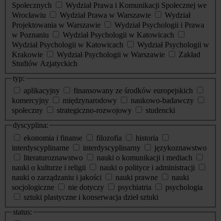
Społecznych
Wydział Prawa i Komunikacji Społecznej we
Wrocławiu
Wydział Prawa w Warszawie
Wydział
Projektowania w Warszawie
Wydział Psychologii i Prawa
w Poznaniu
Wydział Psychologii w Katowicach
Wydział Psychologii w Katowicach
Wydział Psychologii w
Krakowie
Wydział Psychologii w Warszawie
Zakład
Studiów Azjatyckich
typ:
aplikacyjny
finansowany ze środków europejskich
komercyjny
międzynarodowy
naukowo-badawczy
społeczny
strategiczno-rozwojowy
studencki
dyscyplina:
ekonomia i finanse
filozofia
historia
interdyscyplinarne
interdyscyplinarny
językoznawstwo
literaturoznawstwo
nauki o komunikacji i mediach
nauki o kulturze i religii
nauki o polityce i administracji
nauki o zarządzaniu i jakości
nauki prawne
nauki
socjologiczne
nie dotyczy
psychiatria
psychologia
sztuki plastyczne i konserwacja dzieł sztuki
status: