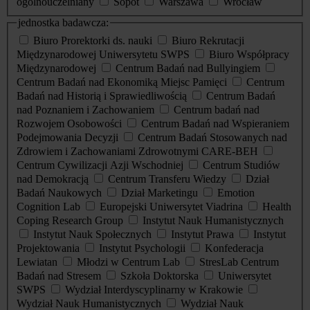
ogólnouczelniany
Sopot
Warszawa
Wrocław
jednostka badawcza:
Biuro Prorektorki ds. nauki
Biuro Rekrutacji
Międzynarodowej Uniwersytetu SWPS
Biuro Współpracy
Międzynarodowej
Centrum Badań nad Bullyingiem
Centrum Badań nad Ekonomiką Miejsc Pamięci
Centrum
Badań nad Historią i Sprawiedliwością
Centrum Badań
nad Poznaniem i Zachowaniem
Centrum badań nad
Rozwojem Osobowości
Centrum Badań nad Wspieraniem
Podejmowania Decyzji
Centrum Badań Stosowanych nad
Zdrowiem i Zachowaniami Zdrowotnymi CARE-BEH
Centrum Cywilizacji Azji Wschodniej
Centrum Studiów
nad Demokracją
Centrum Transferu Wiedzy
Dział
Badań Naukowych
Dział Marketingu
Emotion
Cognition Lab
Europejski Uniwersytet Viadrina
Health
Coping Research Group
Instytut Nauk Humanistycznych
Instytut Nauk Społecznych
Instytut Prawa
Instytut
Projektowania
Instytut Psychologii
Konfederacja
Lewiatan
Młodzi w Centrum Lab
StresLab Centrum
Badań nad Stresem
Szkoła Doktorska
Uniwersytet
SWPS
Wydział Interdyscyplinarny w Krakowie
Wydział Nauk Humanistycznych
Wydział Nauk