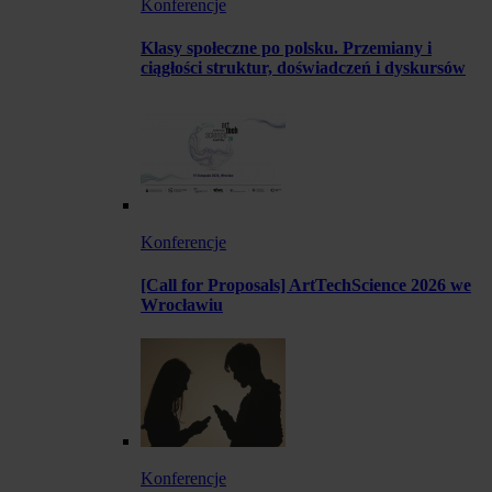
Konferencje
Klasy społeczne po polsku. Przemiany i
ciągłości struktur, doświadczeń i dyskursów
Konferencje
[Call for Proposals] ArtTechScience 2026 we
Wrocławiu
Konferencje