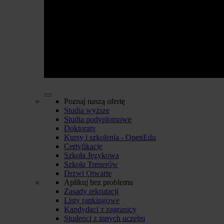
Poznaj naszą ofertę
Studia wyższe
Studia podyplomowe
Doktoraty
Kursy i szkolenia - OpenEdu
Certyfikacje
Szkoła Językowa
Szkoła Trenerów
Drzwi Otwarte
Aplikuj bez problemu
Zasady rekrutacji
Listy rankingowe
Kandydaci z zagranicy
Studenci z innych uczelni