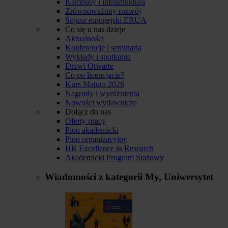
Kampusy i infrastruktura
Zrównoważony rozwój
Sojusz europejski ERUA
Co się u nas dzieje
Aktualności
Konferencje i seminaria
Wykłady i spotkania
Drzwi Otwarte
Co po licencjacie?
Kurs Matura 2026
Nagrody i wyróżnienia
Nowości wydawnicze
Dołącz do nas
Oferty pracy
Pion akademicki
Pion organizacyjny
HR Excellence in Research
Akademicki Program Stażowy
Wiadomości z kategorii
My, Uniwersytet