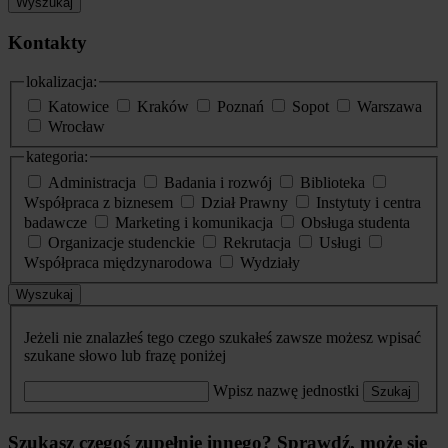
Wyszukaj
Kontakty
lokalizacja:
Katowice
Kraków
Poznań
Sopot
Warszawa
Wrocław
kategoria:
Administracja
Badania i rozwój
Biblioteka
Współpraca z biznesem
Dział Prawny
Instytuty i centra
badawcze
Marketing i komunikacja
Obsługa studenta
Organizacje studenckie
Rekrutacja
Usługi
Współpraca międzynarodowa
Wydziały
Wyszukaj
Jeżeli nie znalazłeś tego czego szukałeś zawsze możesz wpisać
szukane słowo lub frazę poniżej
Wpisz nazwę jednostki
Szukaj
Szukasz czegoś zupełnie innego? Sprawdź, może się