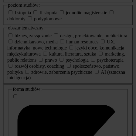
poziom studiów:
I stopnia
II stopnia
jednolite magisterskie
doktoraty
podyplomowe
obszar tematyczny:
biznes, zarządzanie
design, projektowanie, architektura
dziennikarstwo, media
human resources
UX,
informatyka, nowe technologie
języki obce, komunikacja
międzykulturowa
kultura, literatura, sztuka
marketing,
public relations
prawo
psychologia
psychoterapia
rozwój osobisty, coaching
społeczeństwo, państwo,
polityka
zdrowie, zaburzenia psychiczne
AI (sztuczna
inteligencja)
dodatkowe
forma studiów:
informacje
o
studiach