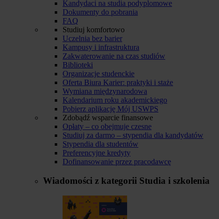
Kandydaci na studia podyplomowe
Dokumenty do pobrania
FAQ
Studiuj komfortowo
Uczelnia bez barier
Kampusy i infrastruktura
Zakwaterowanie na czas studiów
Biblioteki
Organizacje studenckie
Oferta Biura Karier: praktyki i staże
Wymiana międzynarodowa
Kalendarium roku akademickiego
Pobierz aplikację Mój USWPS
Zdobądź wsparcie finansowe
Opłaty – co obejmuje czesne
Studiuj za darmo – stypendia dla kandydatów
Stypendia dla studentów
Preferencyjne kredyty
Dofinansowanie przez pracodawcę
Wiadomości z kategorii
Studia i szkolenia