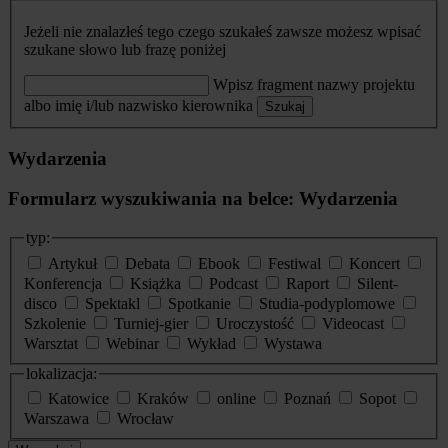
Jeżeli nie znalazłeś tego czego szukałeś zawsze możesz wpisać
szukane słowo lub frazę poniżej
Wpisz fragment nazwy projektu
albo imię i/lub nazwisko kierownika
Szukaj
Wydarzenia
Formularz wyszukiwania na belce: Wydarzenia
typ:
Artykuł
Debata
Ebook
Festiwal
Koncert
Konferencja
Książka
Podcast
Raport
Silent-
disco
Spektakl
Spotkanie
Studia-podyplomowe
Szkolenie
Turniej-gier
Uroczystość
Videocast
Warsztat
Webinar
Wykład
Wystawa
lokalizacja:
Katowice
Kraków
online
Poznań
Sopot
Warszawa
Wrocław