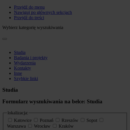
Przejdź do menu
Nawiguj po głównych sekcjach
Przejdź do treści
Wybierz kategorię wyszukiwania
Studia
Badania i projekty
Wydarzenia
Kontakty
Inne
Szybkie linki
Studia
Formularz wyszukiwania na belce: Studia
lokalizacja:
Katowice
Poznań
Rzeszów
Sopot
Warszawa
Wrocław
Kraków