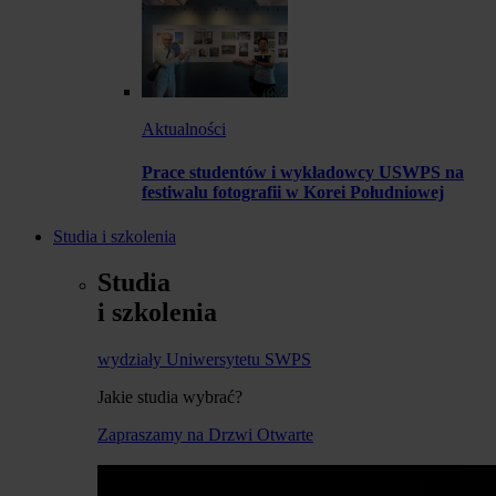
Aktualności
Prace studentów i wykładowcy USWPS na
festiwalu fotografii w Korei Południowej
Studia i szkolenia
Studia
i szkolenia
wydziały Uniwersytetu SWPS
Jakie studia wybrać?
Zapraszamy na Drzwi Otwarte