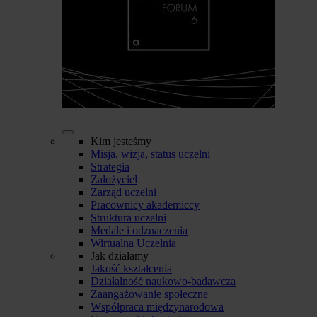
Kim jesteśmy
Misja, wizja, status uczelni
Strategia
Założyciel
Zarząd uczelni
Pracownicy akademiccy
Struktura uczelni
Medale i odznaczenia
Wirtualna Uczelnia
Jak działamy
Jakość kształcenia
Działalność naukowo-badawcza
Zaangażowanie społeczne
Współpraca międzynarodowa