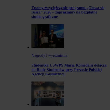
Znamy zwyciężczynie programu „Głowa się
rusza” 2026 – zapraszamy na bezpłatne
studia graficzne
Nagrody i wyróżnienia
Studentka USWPS Maria Komędera dołącza
do Rady Studentów przy Prezesie Polskiej
Agencji Kosmicznej