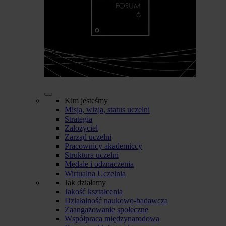
Kim jesteśmy
Misja, wizja, status uczelni
Strategia
Założyciel
Zarząd uczelni
Pracownicy akademiccy
Struktura uczelni
Medale i odznaczenia
Wirtualna Uczelnia
Jak działamy
Jakość kształcenia
Działalność naukowo-badawcza
Zaangażowanie społeczne
Współpraca międzynarodowa