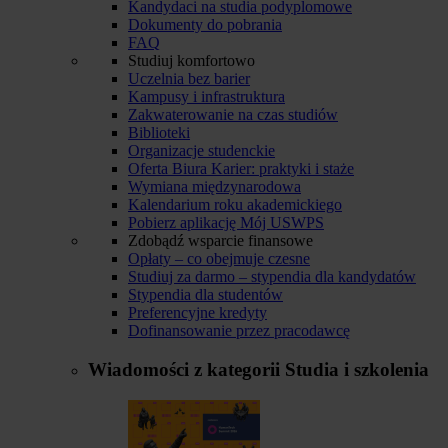
Kandydaci na studia podyplomowe
Dokumenty do pobrania
FAQ
Studiuj komfortowo
Uczelnia bez barier
Kampusy i infrastruktura
Zakwaterowanie na czas studiów
Biblioteki
Organizacje studenckie
Oferta Biura Karier: praktyki i staże
Wymiana międzynarodowa
Kalendarium roku akademickiego
Pobierz aplikację Mój USWPS
Zdobądź wsparcie finansowe
Opłaty – co obejmuje czesne
Studiuj za darmo – stypendia dla kandydatów
Stypendia dla studentów
Preferencyjne kredyty
Dofinansowanie przez pracodawcę
Wiadomości z kategorii
Studia i szkolenia