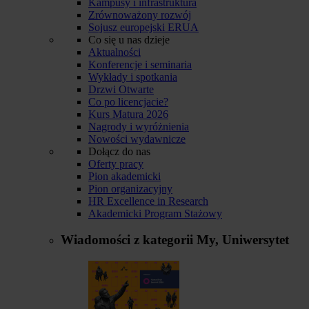
Kampusy i infrastruktura
Zrównoważony rozwój
Sojusz europejski ERUA
Co się u nas dzieje
Aktualności
Konferencje i seminaria
Wykłady i spotkania
Drzwi Otwarte
Co po licencjacie?
Kurs Matura 2026
Nagrody i wyróżnienia
Nowości wydawnicze
Dołącz do nas
Oferty pracy
Pion akademicki
Pion organizacyjny
HR Excellence in Research
Akademicki Program Stażowy
Wiadomości z kategorii
My, Uniwersytet