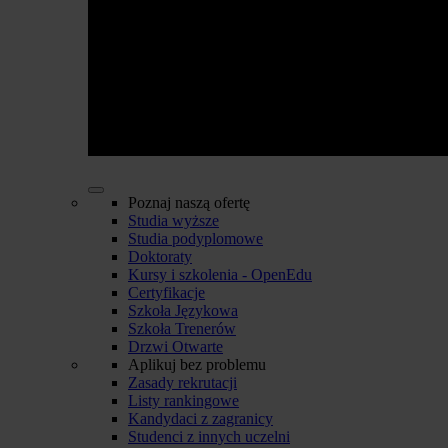
Poznaj naszą ofertę
Studia wyższe
Studia podyplomowe
Doktoraty
Kursy i szkolenia - OpenEdu
Certyfikacje
Szkoła Językowa
Szkoła Trenerów
Drzwi Otwarte
Aplikuj bez problemu
Zasady rekrutacji
Listy rankingowe
Kandydaci z zagranicy
Studenci z innych uczelni