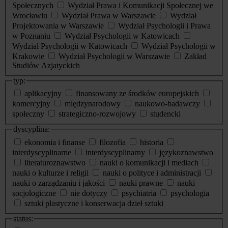
Społecznych
Wydział Prawa i Komunikacji Społecznej we
Wrocławiu
Wydział Prawa w Warszawie
Wydział
Projektowania w Warszawie
Wydział Psychologii i Prawa
w Poznaniu
Wydział Psychologii w Katowicach
Wydział Psychologii w Katowicach
Wydział Psychologii w
Krakowie
Wydział Psychologii w Warszawie
Zakład
Studiów Azjatyckich
typ:
aplikacyjny
finansowany ze środków europejskich
komercyjny
międzynarodowy
naukowo-badawczy
społeczny
strategiczno-rozwojowy
studencki
dyscyplina:
ekonomia i finanse
filozofia
historia
interdyscyplinarne
interdyscyplinarny
językoznawstwo
literaturoznawstwo
nauki o komunikacji i mediach
nauki o kulturze i religii
nauki o polityce i administracji
nauki o zarządzaniu i jakości
nauki prawne
nauki
socjologiczne
nie dotyczy
psychiatria
psychologia
sztuki plastyczne i konserwacja dzieł sztuki
status: