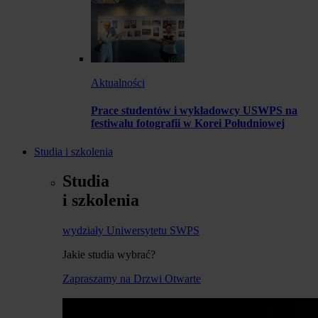
Aktualności
Prace studentów i wykładowcy USWPS na
festiwalu fotografii w Korei Południowej
Studia i szkolenia
Studia
i szkolenia
wydziały Uniwersytetu SWPS
Jakie studia wybrać?
Zapraszamy na Drzwi Otwarte