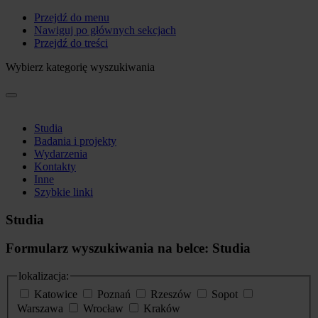
Przejdź do menu
Nawiguj po głównych sekcjach
Przejdź do treści
Wybierz kategorię wyszukiwania
Studia
Badania i projekty
Wydarzenia
Kontakty
Inne
Szybkie linki
Studia
Formularz wyszukiwania na belce: Studia
lokalizacja:
Katowice
Poznań
Rzeszów
Sopot
Warszawa
Wrocław
Kraków