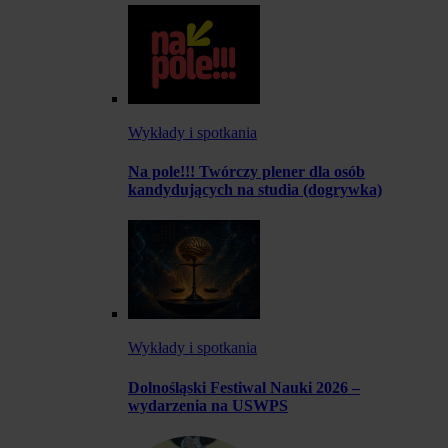
Wykłady i spotkania
Na pole!!! Twórczy plener dla osób
kandydujących na studia (dogrywka)
Wykłady i spotkania
Dolnośląski Festiwal Nauki 2026 –
wydarzenia na USWPS