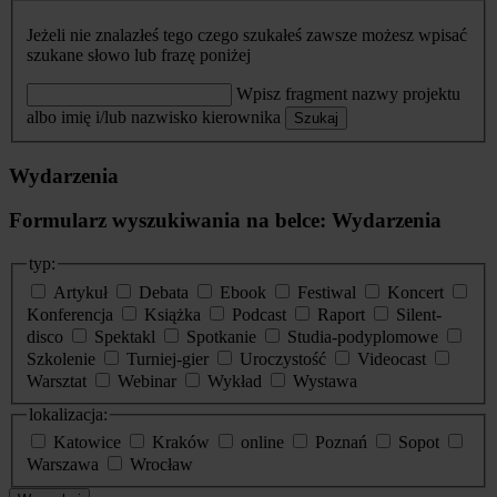
Jeżeli nie znalazłeś tego czego szukałeś zawsze możesz wpisać
szukane słowo lub frazę poniżej
Wpisz fragment nazwy projektu
albo imię i/lub nazwisko kierownika
Szukaj
Wydarzenia
Formularz wyszukiwania na belce: Wydarzenia
typ:
Artykuł
Debata
Ebook
Festiwal
Koncert
Konferencja
Książka
Podcast
Raport
Silent-
disco
Spektakl
Spotkanie
Studia-podyplomowe
Szkolenie
Turniej-gier
Uroczystość
Videocast
Warsztat
Webinar
Wykład
Wystawa
lokalizacja:
Katowice
Kraków
online
Poznań
Sopot
Warszawa
Wrocław