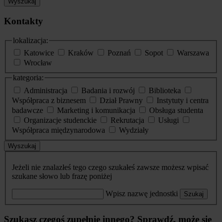
Wyszukaj
Kontakty
lokalizacja:
Katowice
Kraków
Poznań
Sopot
Warszawa
Wrocław
kategoria:
Administracja
Badania i rozwój
Biblioteka
Współpraca z biznesem
Dział Prawny
Instytuty i centra
badawcze
Marketing i komunikacja
Obsługa studenta
Organizacje studenckie
Rekrutacja
Usługi
Współpraca międzynarodowa
Wydziały
Wyszukaj
Jeżeli nie znalazłeś tego czego szukałeś zawsze możesz wpisać
szukane słowo lub frazę poniżej
Wpisz nazwę jednostki
Szukaj
Szukasz czegoś zupełnie innego? Sprawdź, może się