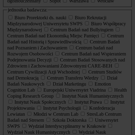
ogólnouczelniany
Sopot
Warszawa
Wrocław
jednostka badawcza:
Biuro Prorektorki ds. nauki
Biuro Rekrutacji
Międzynarodowej Uniwersytetu SWPS
Biuro Współpracy
Międzynarodowej
Centrum Badań nad Bullyingiem
Centrum Badań nad Ekonomiką Miejsc Pamięci
Centrum
Badań nad Historią i Sprawiedliwością
Centrum Badań
nad Poznaniem i Zachowaniem
Centrum badań nad
Rozwojem Osobowości
Centrum Badań nad Wspieraniem
Podejmowania Decyzji
Centrum Badań Stosowanych nad
Zdrowiem i Zachowaniami Zdrowotnymi CARE-BEH
Centrum Cywilizacji Azji Wschodniej
Centrum Studiów
nad Demokracją
Centrum Transferu Wiedzy
Dział
Badań Naukowych
Dział Marketingu
Emotion
Cognition Lab
Europejski Uniwersytet Viadrina
Health
Coping Research Group
Instytut Nauk Humanistycznych
Instytut Nauk Społecznych
Instytut Prawa
Instytut
Projektowania
Instytut Psychologii
Konfederacja
Lewiatan
Młodzi w Centrum Lab
StresLab Centrum
Badań nad Stresem
Szkoła Doktorska
Uniwersytet
SWPS
Wydział Interdyscyplinarny w Krakowie
Wydział Nauk Humanistycznych
Wydział Nauk