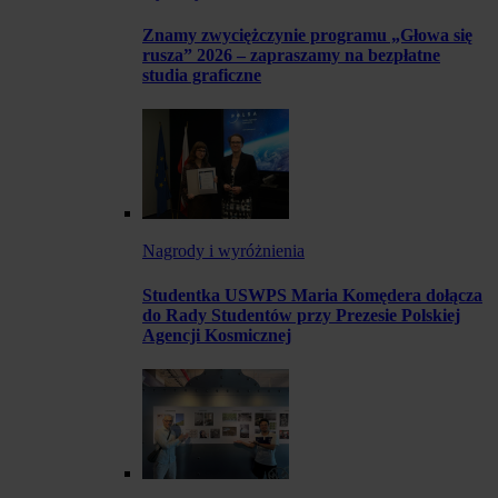
Znamy zwyciężczynie programu „Głowa się
rusza” 2026 – zapraszamy na bezpłatne
studia graficzne
Nagrody i wyróżnienia
Studentka USWPS Maria Komędera dołącza
do Rady Studentów przy Prezesie Polskiej
Agencji Kosmicznej