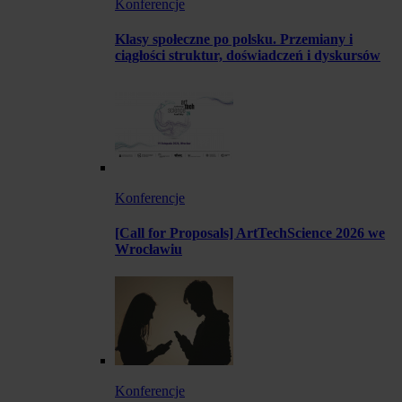
Konferencje
Klasy społeczne po polsku. Przemiany i
ciągłości struktur, doświadczeń i dyskursów
Konferencje
[Call for Proposals] ArtTechScience 2026 we
Wrocławiu
Konferencje