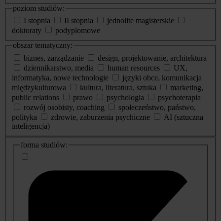
poziom studiów:
I stopnia
II stopnia
jednolite magisterskie
doktoraty
podyplomowe
obszar tematyczny:
biznes, zarządzanie
design, projektowanie, architektura
dziennikarstwo, media
human resources
UX,
informatyka, nowe technologie
języki obce, komunikacja
międzykulturowa
kultura, literatura, sztuka
marketing,
public relations
prawo
psychologia
psychoterapia
rozwój osobisty, coaching
społeczeństwo, państwo,
polityka
zdrowie, zaburzenia psychiczne
AI (sztuczna
inteligencja)
dodatkowe
forma studiów:
informacje
o
studiach