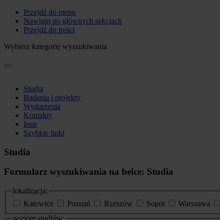
Przejdź do menu
Nawiguj po głównych sekcjach
Przejdź do treści
Wybierz kategorię wyszukiwania
Studia
Badania i projekty
Wydarzenia
Kontakty
Inne
Szybkie linki
Studia
Formularz wyszukiwania na belce: Studia
lokalizacja:
Katowice
Poznań
Rzeszów
Sopot
Warszawa
poziom studiów: