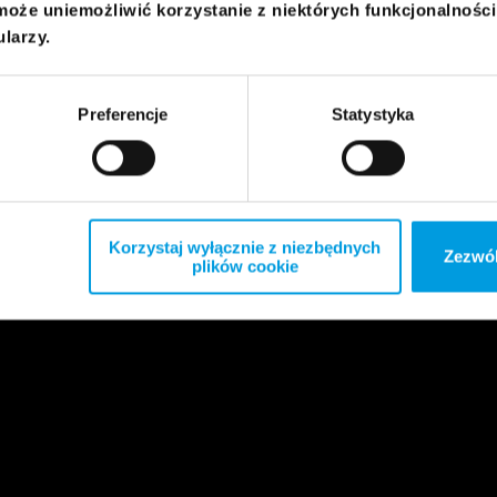
może uniemożliwić korzystanie z niektórych funkcjonalnośc
ularzy.
Preferencje
Statystyka
Korzystaj wyłącznie z niezbędnych
Zezwól
plików cookie