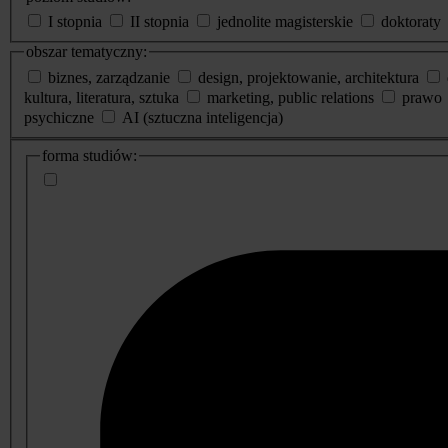
I stopnia
II stopnia
jednolite magisterskie
doktoraty
obszar tematyczny:
biznes, zarządzanie
design, projektowanie, architektura
kultura, literatura, sztuka
marketing, public relations
prawo
psychiczne
AI (sztuczna inteligencja)
dodatkowe
forma studiów:
informacje
o
studiach