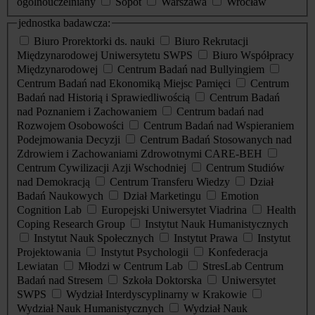
ogólnouczelniany
Sopot
Warszawa
Wrocław
jednostka badawcza:
Biuro Prorektorki ds. nauki
Biuro Rekrutacji
Międzynarodowej Uniwersytetu SWPS
Biuro Współpracy
Międzynarodowej
Centrum Badań nad Bullyingiem
Centrum Badań nad Ekonomiką Miejsc Pamięci
Centrum
Badań nad Historią i Sprawiedliwością
Centrum Badań
nad Poznaniem i Zachowaniem
Centrum badań nad
Rozwojem Osobowości
Centrum Badań nad Wspieraniem
Podejmowania Decyzji
Centrum Badań Stosowanych nad
Zdrowiem i Zachowaniami Zdrowotnymi CARE-BEH
Centrum Cywilizacji Azji Wschodniej
Centrum Studiów
nad Demokracją
Centrum Transferu Wiedzy
Dział
Badań Naukowych
Dział Marketingu
Emotion
Cognition Lab
Europejski Uniwersytet Viadrina
Health
Coping Research Group
Instytut Nauk Humanistycznych
Instytut Nauk Społecznych
Instytut Prawa
Instytut
Projektowania
Instytut Psychologii
Konfederacja
Lewiatan
Młodzi w Centrum Lab
StresLab Centrum
Badań nad Stresem
Szkoła Doktorska
Uniwersytet
SWPS
Wydział Interdyscyplinarny w Krakowie
Wydział Nauk Humanistycznych
Wydział Nauk