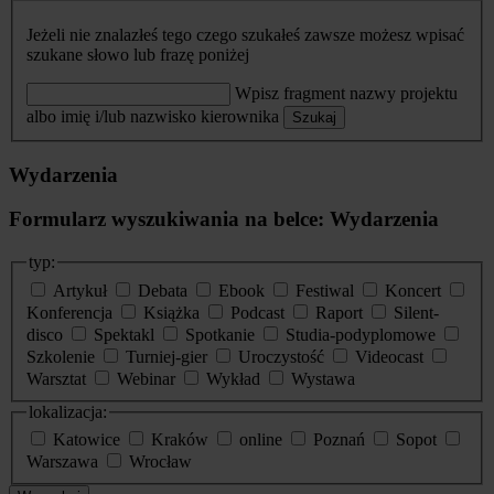
Jeżeli nie znalazłeś tego czego szukałeś zawsze możesz wpisać
szukane słowo lub frazę poniżej
Wpisz fragment nazwy projektu
albo imię i/lub nazwisko kierownika
Szukaj
Wydarzenia
Formularz wyszukiwania na belce: Wydarzenia
typ:
Artykuł
Debata
Ebook
Festiwal
Koncert
Konferencja
Książka
Podcast
Raport
Silent-
disco
Spektakl
Spotkanie
Studia-podyplomowe
Szkolenie
Turniej-gier
Uroczystość
Videocast
Warsztat
Webinar
Wykład
Wystawa
lokalizacja:
Katowice
Kraków
online
Poznań
Sopot
Warszawa
Wrocław