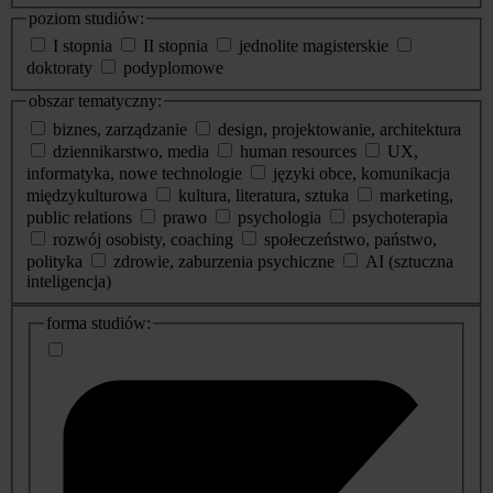
poziom studiów:
I stopnia
II stopnia
jednolite magisterskie
doktoraty
podyplomowe
obszar tematyczny:
biznes, zarządzanie
design, projektowanie, architektura
dziennikarstwo, media
human resources
UX,
informatyka, nowe technologie
języki obce, komunikacja
międzykulturowa
kultura, literatura, sztuka
marketing,
public relations
prawo
psychologia
psychoterapia
rozwój osobisty, coaching
społeczeństwo, państwo,
polityka
zdrowie, zaburzenia psychiczne
AI (sztuczna
inteligencja)
dodatkowe
forma studiów:
informacje
o
studiach