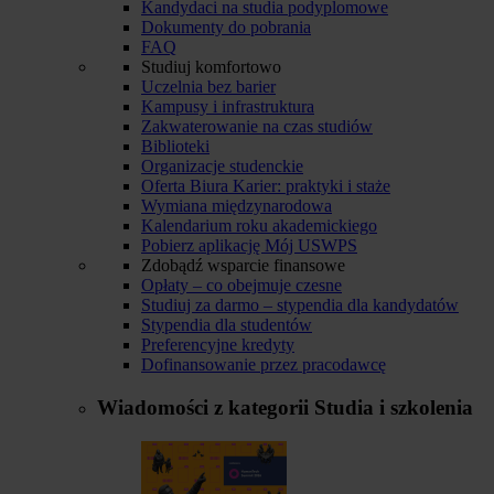
Kandydaci na studia podyplomowe
Dokumenty do pobrania
FAQ
Studiuj komfortowo
Uczelnia bez barier
Kampusy i infrastruktura
Zakwaterowanie na czas studiów
Biblioteki
Organizacje studenckie
Oferta Biura Karier: praktyki i staże
Wymiana międzynarodowa
Kalendarium roku akademickiego
Pobierz aplikację Mój USWPS
Zdobądź wsparcie finansowe
Opłaty – co obejmuje czesne
Studiuj za darmo – stypendia dla kandydatów
Stypendia dla studentów
Preferencyjne kredyty
Dofinansowanie przez pracodawcę
Wiadomości z kategorii
Studia i szkolenia