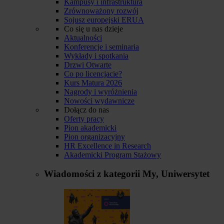
Kampusy i infrastruktura
Zrównoważony rozwój
Sojusz europejski ERUA
Co się u nas dzieje
Aktualności
Konferencje i seminaria
Wykłady i spotkania
Drzwi Otwarte
Co po licencjacie?
Kurs Matura 2026
Nagrody i wyróżnienia
Nowości wydawnicze
Dołącz do nas
Oferty pracy
Pion akademicki
Pion organizacyjny
HR Excellence in Research
Akademicki Program Stażowy
Wiadomości z kategorii
My, Uniwersytet