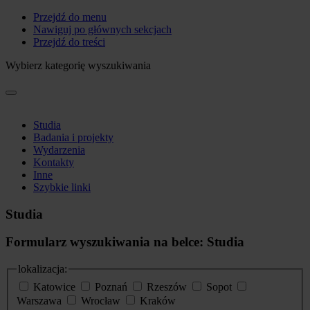
Przejdź do menu
Nawiguj po głównych sekcjach
Przejdź do treści
Wybierz kategorię wyszukiwania
Studia
Badania i projekty
Wydarzenia
Kontakty
Inne
Szybkie linki
Studia
Formularz wyszukiwania na belce: Studia
lokalizacja:
Katowice
Poznań
Rzeszów
Sopot
Warszawa
Wrocław
Kraków