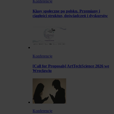
Konferencje
Klasy społeczne po polsku. Przemiany i
ciągłości struktur, doświadczeń i dyskursów
Konferencje
[Call for Proposals] ArtTechScience 2026 we
Wrocławiu
Konferencje