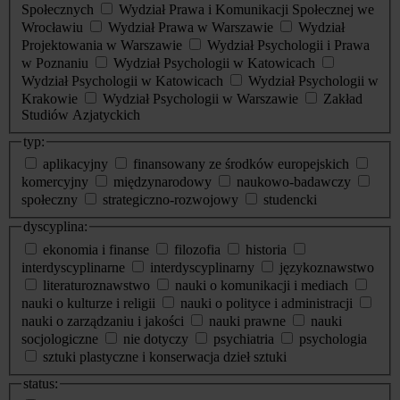
Społecznych
Wydział Prawa i Komunikacji Społecznej we
Wrocławiu
Wydział Prawa w Warszawie
Wydział
Projektowania w Warszawie
Wydział Psychologii i Prawa
w Poznaniu
Wydział Psychologii w Katowicach
Wydział Psychologii w Katowicach
Wydział Psychologii w
Krakowie
Wydział Psychologii w Warszawie
Zakład
Studiów Azjatyckich
typ:
aplikacyjny
finansowany ze środków europejskich
komercyjny
międzynarodowy
naukowo-badawczy
społeczny
strategiczno-rozwojowy
studencki
dyscyplina:
ekonomia i finanse
filozofia
historia
interdyscyplinarne
interdyscyplinarny
językoznawstwo
literaturoznawstwo
nauki o komunikacji i mediach
nauki o kulturze i religii
nauki o polityce i administracji
nauki o zarządzaniu i jakości
nauki prawne
nauki
socjologiczne
nie dotyczy
psychiatria
psychologia
sztuki plastyczne i konserwacja dzieł sztuki
status: