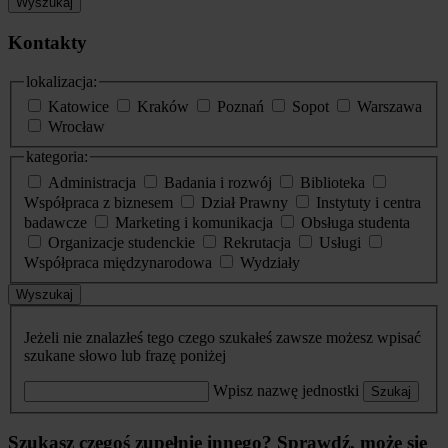
Wyszukaj
Kontakty
lokalizacja:
Katowice
Kraków
Poznań
Sopot
Warszawa
Wrocław
kategoria:
Administracja
Badania i rozwój
Biblioteka
Współpraca z biznesem
Dział Prawny
Instytuty i centra
badawcze
Marketing i komunikacja
Obsługa studenta
Organizacje studenckie
Rekrutacja
Usługi
Współpraca międzynarodowa
Wydziały
Wyszukaj
Jeżeli nie znalazłeś tego czego szukałeś zawsze możesz wpisać
szukane słowo lub frazę poniżej
Wpisz nazwę jednostki
Szukaj
Szukasz czegoś zupełnie innego? Sprawdź, może się