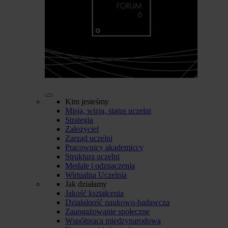
Kim jesteśmy
Misja, wizja, status uczelni
Strategia
Założyciel
Zarząd uczelni
Pracownicy akademiccy
Struktura uczelni
Medale i odznaczenia
Wirtualna Uczelnia
Jak działamy
Jakość kształcenia
Działalność naukowo-badawcza
Zaangażowanie społeczne
Współpraca międzynarodowa