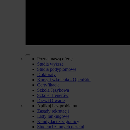
Poznaj naszą ofertę
Studia wyższe
Studia podyplomowe
Doktoraty
Kursy i szkolenia - OpenEdu
Certyfikacje
Szkoła Językowa
Szkoła Trenerów
Drzwi Otwarte
Aplikuj bez problemu
Zasady rekrutacji
Listy rankingowe
Kandydaci z zagranicy
Studenci z innych uczelni