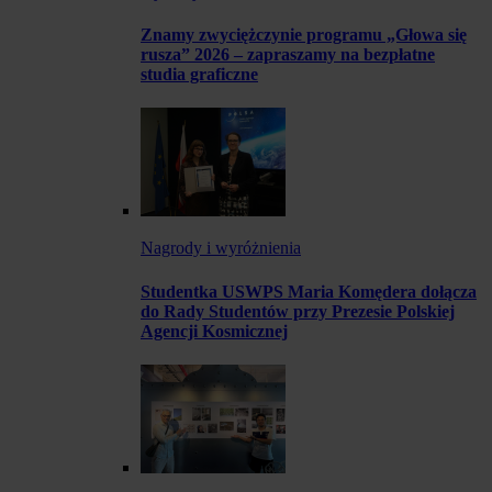
Znamy zwyciężczynie programu „Głowa się
rusza” 2026 – zapraszamy na bezpłatne
studia graficzne
Nagrody i wyróżnienia
Studentka USWPS Maria Komędera dołącza
do Rady Studentów przy Prezesie Polskiej
Agencji Kosmicznej