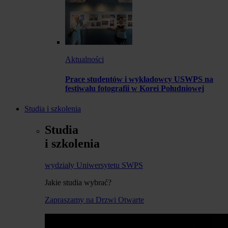
Aktualności
Prace studentów i wykładowcy USWPS na
festiwalu fotografii w Korei Południowej
Studia i szkolenia
Studia
i szkolenia
wydziały Uniwersytetu SWPS
Jakie studia wybrać?
Zapraszamy na Drzwi Otwarte