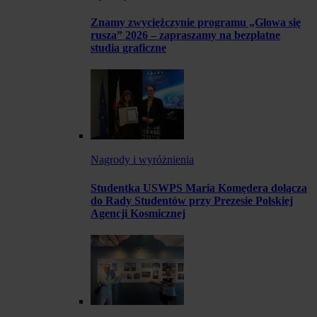
Znamy zwyciężczynie programu „Głowa się
rusza” 2026 – zapraszamy na bezpłatne
studia graficzne
Nagrody i wyróżnienia
Studentka USWPS Maria Komędera dołącza
do Rady Studentów przy Prezesie Polskiej
Agencji Kosmicznej