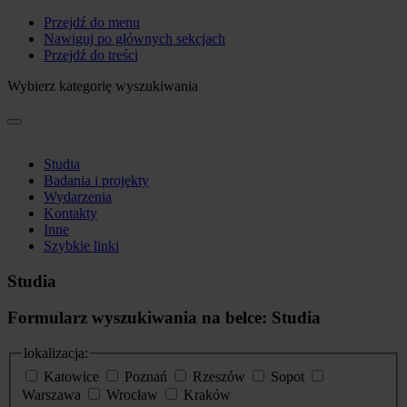
Przejdź do menu
Nawiguj po głównych sekcjach
Przejdź do treści
Wybierz kategorię wyszukiwania
Studia
Badania i projekty
Wydarzenia
Kontakty
Inne
Szybkie linki
Studia
Formularz wyszukiwania na belce: Studia
lokalizacja:
Katowice
Poznań
Rzeszów
Sopot
Warszawa
Wrocław
Kraków