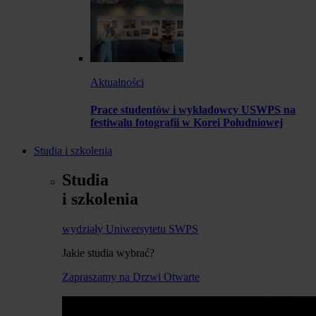
Aktualności
Prace studentów i wykładowcy USWPS na
festiwalu fotografii w Korei Południowej
Studia i szkolenia
Studia
i szkolenia
wydziały Uniwersytetu SWPS
Jakie studia wybrać?
Zapraszamy na Drzwi Otwarte