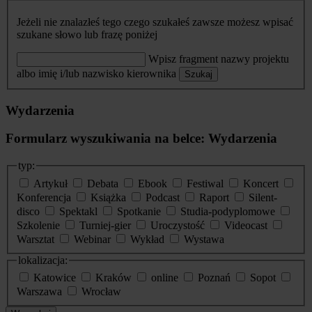
Jeżeli nie znalazłeś tego czego szukałeś zawsze możesz wpisać
szukane słowo lub frazę poniżej
Wpisz fragment nazwy projektu
albo imię i/lub nazwisko kierownika
Szukaj
Wydarzenia
Formularz wyszukiwania na belce: Wydarzenia
typ:
Artykuł
Debata
Ebook
Festiwal
Koncert
Konferencja
Książka
Podcast
Raport
Silent-
disco
Spektakl
Spotkanie
Studia-podyplomowe
Szkolenie
Turniej-gier
Uroczystość
Videocast
Warsztat
Webinar
Wykład
Wystawa
lokalizacja:
Katowice
Kraków
online
Poznań
Sopot
Warszawa
Wrocław