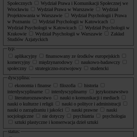
Społecznych
Wydział Prawa i Komunikacji Społecznej we
Wrocławiu
Wydział Prawa w Warszawie
Wydział
Projektowania w Warszawie
Wydział Psychologii i Prawa
w Poznaniu
Wydział Psychologii w Katowicach
Wydział Psychologii w Katowicach
Wydział Psychologii w
Krakowie
Wydział Psychologii w Warszawie
Zakład
Studiów Azjatyckich
typ:
aplikacyjny
finansowany ze środków europejskich
komercyjny
międzynarodowy
naukowo-badawczy
społeczny
strategiczno-rozwojowy
studencki
dyscyplina:
ekonomia i finanse
filozofia
historia
interdyscyplinarne
interdyscyplinarny
językoznawstwo
literaturoznawstwo
nauki o komunikacji i mediach
nauki o kulturze i religii
nauki o polityce i administracji
nauki o zarządzaniu i jakości
nauki prawne
nauki
socjologiczne
nie dotyczy
psychiatria
psychologia
sztuki plastyczne i konserwacja dzieł sztuki
status: