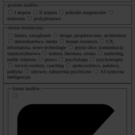
poziom studiów:
I stopnia
II stopnia
jednolite magisterskie
doktoraty
podyplomowe
obszar tematyczny:
biznes, zarządzanie
design, projektowanie, architektura
dziennikarstwo, media
human resources
UX,
informatyka, nowe technologie
języki obce, komunikacja
międzykulturowa
kultura, literatura, sztuka
marketing,
public relations
prawo
psychologia
psychoterapia
rozwój osobisty, coaching
społeczeństwo, państwo,
polityka
zdrowie, zaburzenia psychiczne
AI (sztuczna
inteligencja)
dodatkowe
forma studiów:
informacje
o
studiach