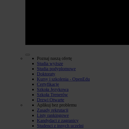
Poznaj naszą ofertę
Studia wyższe
Studia podyplomowe
Doktoraty
Kursy i szkolenia - OpenEdu
Certyfikacje
Szkoła Językowa
Szkoła Trenerów
Drzwi Otwarte
Aplikuj bez problemu
Zasady rekrutacji
Listy rankingowe
Kandydaci z zagranicy
Studenci z innych uczelni