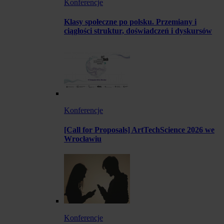
Konferencje
Klasy społeczne po polsku. Przemiany i
ciągłości struktur, doświadczeń i dyskursów
Konferencje
[Call for Proposals] ArtTechScience 2026 we
Wrocławiu
Konferencje