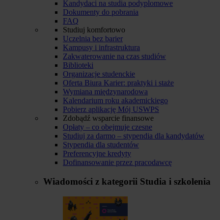
Kandydaci na studia podyplomowe
Dokumenty do pobrania
FAQ
Studiuj komfortowo
Uczelnia bez barier
Kampusy i infrastruktura
Zakwaterowanie na czas studiów
Biblioteki
Organizacje studenckie
Oferta Biura Karier: praktyki i staże
Wymiana międzynarodowa
Kalendarium roku akademickiego
Pobierz aplikację Mój USWPS
Zdobądź wsparcie finansowe
Opłaty – co obejmuje czesne
Studiuj za darmo – stypendia dla kandydatów
Stypendia dla studentów
Preferencyjne kredyty
Dofinansowanie przez pracodawcę
Wiadomości z kategorii
Studia i szkolenia