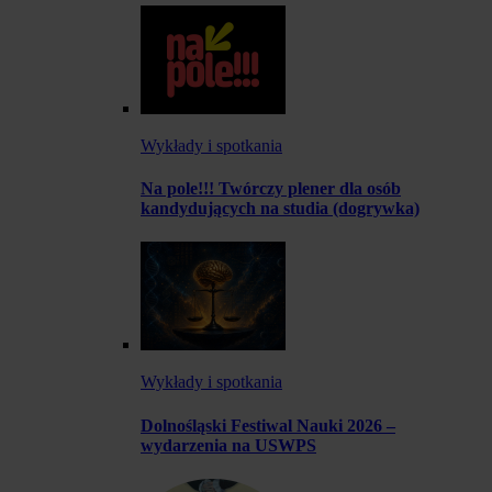
Wykłady i spotkania
Na pole!!! Twórczy plener dla osób
kandydujących na studia (dogrywka)
Wykłady i spotkania
Dolnośląski Festiwal Nauki 2026 –
wydarzenia na USWPS