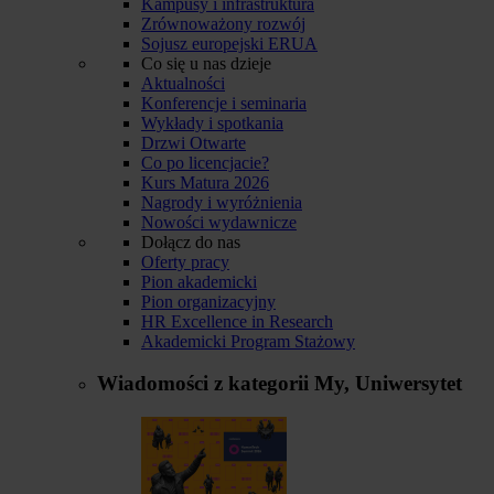
Kampusy i infrastruktura
Zrównoważony rozwój
Sojusz europejski ERUA
Co się u nas dzieje
Aktualności
Konferencje i seminaria
Wykłady i spotkania
Drzwi Otwarte
Co po licencjacie?
Kurs Matura 2026
Nagrody i wyróżnienia
Nowości wydawnicze
Dołącz do nas
Oferty pracy
Pion akademicki
Pion organizacyjny
HR Excellence in Research
Akademicki Program Stażowy
Wiadomości z kategorii
My, Uniwersytet