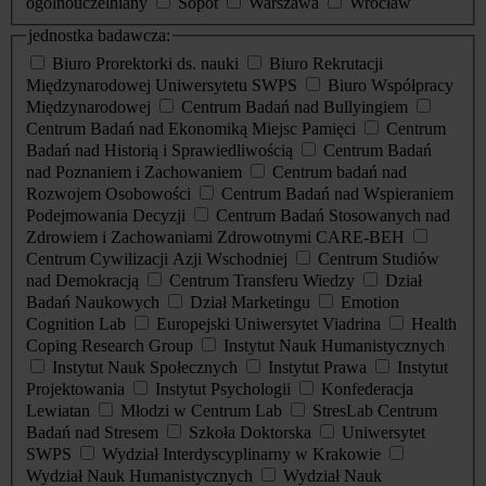
ogólnouczelniany
Sopot
Warszawa
Wrocław
jednostka badawcza:
Biuro Prorektorki ds. nauki
Biuro Rekrutacji
Międzynarodowej Uniwersytetu SWPS
Biuro Współpracy
Międzynarodowej
Centrum Badań nad Bullyingiem
Centrum Badań nad Ekonomiką Miejsc Pamięci
Centrum
Badań nad Historią i Sprawiedliwością
Centrum Badań
nad Poznaniem i Zachowaniem
Centrum badań nad
Rozwojem Osobowości
Centrum Badań nad Wspieraniem
Podejmowania Decyzji
Centrum Badań Stosowanych nad
Zdrowiem i Zachowaniami Zdrowotnymi CARE-BEH
Centrum Cywilizacji Azji Wschodniej
Centrum Studiów
nad Demokracją
Centrum Transferu Wiedzy
Dział
Badań Naukowych
Dział Marketingu
Emotion
Cognition Lab
Europejski Uniwersytet Viadrina
Health
Coping Research Group
Instytut Nauk Humanistycznych
Instytut Nauk Społecznych
Instytut Prawa
Instytut
Projektowania
Instytut Psychologii
Konfederacja
Lewiatan
Młodzi w Centrum Lab
StresLab Centrum
Badań nad Stresem
Szkoła Doktorska
Uniwersytet
SWPS
Wydział Interdyscyplinarny w Krakowie
Wydział Nauk Humanistycznych
Wydział Nauk