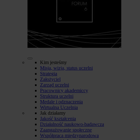
Kim jesteśmy
Misja, wizja, status uczelni
Strategia
Założyciel
Zarząd uczelni
Pracownicy akademiccy
Struktura uczelni
Medale i odznaczenia
Wirtualna Uczelnia
Jak działamy
Jakość kształcenia
Działalność naukowo-badawcza
Zaangażowanie społeczne
Współpraca międzynarodowa