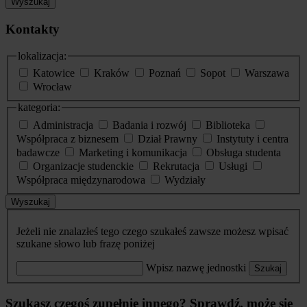
Wyszukaj
Kontakty
lokalizacja:
Katowice
Kraków
Poznań
Sopot
Warszawa
Wrocław
kategoria:
Administracja
Badania i rozwój
Biblioteka
Współpraca z biznesem
Dział Prawny
Instytuty i centra
badawcze
Marketing i komunikacja
Obsługa studenta
Organizacje studenckie
Rekrutacja
Usługi
Współpraca międzynarodowa
Wydziały
Wyszukaj
Jeżeli nie znalazłeś tego czego szukałeś zawsze możesz wpisać
szukane słowo lub frazę poniżej
Wpisz nazwę jednostki
Szukaj
Szukasz czegoś zupełnie innego? Sprawdź, może się