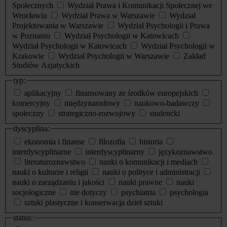
Społecznych
Wydział Prawa i Komunikacji Społecznej we
Wrocławiu
Wydział Prawa w Warszawie
Wydział
Projektowania w Warszawie
Wydział Psychologii i Prawa
w Poznaniu
Wydział Psychologii w Katowicach
Wydział Psychologii w Katowicach
Wydział Psychologii w
Krakowie
Wydział Psychologii w Warszawie
Zakład
Studiów Azjatyckich
typ:
aplikacyjny
finansowany ze środków europejskich
komercyjny
międzynarodowy
naukowo-badawczy
społeczny
strategiczno-rozwojowy
studencki
dyscyplina:
ekonomia i finanse
filozofia
historia
interdyscyplinarne
interdyscyplinarny
językoznawstwo
literaturoznawstwo
nauki o komunikacji i mediach
nauki o kulturze i religii
nauki o polityce i administracji
nauki o zarządzaniu i jakości
nauki prawne
nauki
socjologiczne
nie dotyczy
psychiatria
psychologia
sztuki plastyczne i konserwacja dzieł sztuki
status: