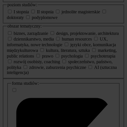
poziom studiów:
I stopnia
II stopnia
jednolite magisterskie
doktoraty
podyplomowe
obszar tematyczny:
biznes, zarządzanie
design, projektowanie, architektura
dziennikarstwo, media
human resources
UX,
informatyka, nowe technologie
języki obce, komunikacja
międzykulturowa
kultura, literatura, sztuka
marketing,
public relations
prawo
psychologia
psychoterapia
rozwój osobisty, coaching
społeczeństwo, państwo,
polityka
zdrowie, zaburzenia psychiczne
AI (sztuczna
inteligencja)
dodatkowe
forma studiów:
informacje
o
studiach