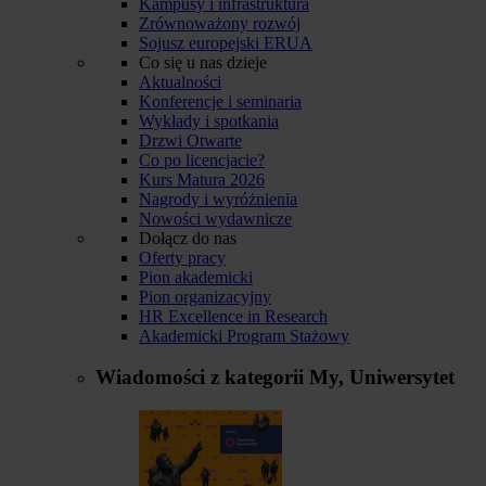
Kampusy i infrastruktura
Zrównoważony rozwój
Sojusz europejski ERUA
Co się u nas dzieje
Aktualności
Konferencje i seminaria
Wykłady i spotkania
Drzwi Otwarte
Co po licencjacie?
Kurs Matura 2026
Nagrody i wyróżnienia
Nowości wydawnicze
Dołącz do nas
Oferty pracy
Pion akademicki
Pion organizacyjny
HR Excellence in Research
Akademicki Program Stażowy
Wiadomości z kategorii
My, Uniwersytet