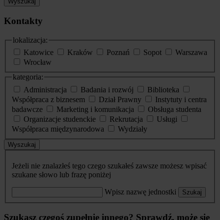
Wyszukaj
Kontakty
lokalizacja:
Katowice
Kraków
Poznań
Sopot
Warszawa
Wrocław
kategoria:
Administracja
Badania i rozwój
Biblioteka
Współpraca z biznesem
Dział Prawny
Instytuty i centra
badawcze
Marketing i komunikacja
Obsługa studenta
Organizacje studenckie
Rekrutacja
Usługi
Współpraca międzynarodowa
Wydziały
Wyszukaj
Jeżeli nie znalazłeś tego czego szukałeś zawsze możesz wpisać
szukane słowo lub frazę poniżej
Wpisz nazwę jednostki
Szukaj
Szukasz czegoś zupełnie innego? Sprawdź, może się