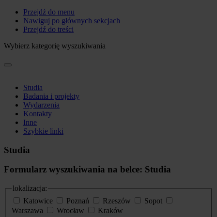
Przejdź do menu
Nawiguj po głównych sekcjach
Przejdź do treści
Wybierz kategorię wyszukiwania
Studia
Badania i projekty
Wydarzenia
Kontakty
Inne
Szybkie linki
Studia
Formularz wyszukiwania na belce: Studia
lokalizacja:
Katowice
Poznań
Rzeszów
Sopot
Warszawa
Wrocław
Kraków