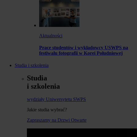
Aktualności
Prace studentów i wykładowcy USWPS na
festiwalu fotografii w Korei Południowej
Studia i szkolenia
Studia
i szkolenia
wydziały Uniwersytetu SWPS
Jakie studia wybrać?
Zapraszamy na Drzwi Otwarte