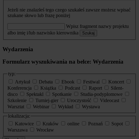
Jeżeli nie znalazłeś tego czego szukałeś zawsze możesz wpisać
szukane słowo lub frazę poniżej
Wpisz fragment nazwy projektu
albo imię i/lub nazwisko kierownika
Szukaj
Wydarzenia
Formularz wyszukiwania na belce: Wydarzenia
typ:
Artykuł
Debata
Ebook
Festiwal
Koncert
Konferencja
Książka
Podcast
Raport
Silent-
disco
Spektakl
Spotkanie
Studia-podyplomowe
Szkolenie
Turniej-gier
Uroczystość
Videocast
Warsztat
Webinar
Wykład
Wystawa
lokalizacja:
Katowice
Kraków
online
Poznań
Sopot
Warszawa
Wrocław