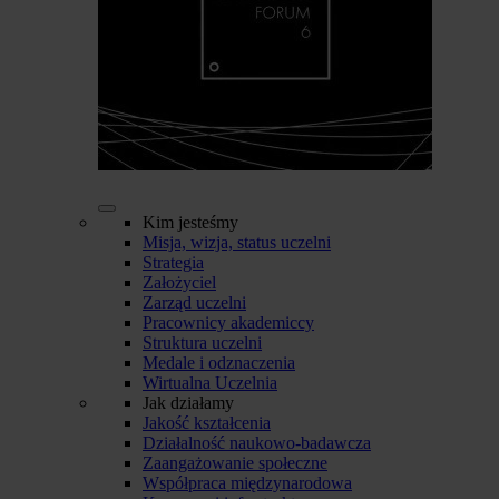
Kim jesteśmy
Misja, wizja, status uczelni
Strategia
Założyciel
Zarząd uczelni
Pracownicy akademiccy
Struktura uczelni
Medale i odznaczenia
Wirtualna Uczelnia
Jak działamy
Jakość kształcenia
Działalność naukowo-badawcza
Zaangażowanie społeczne
Współpraca międzynarodowa