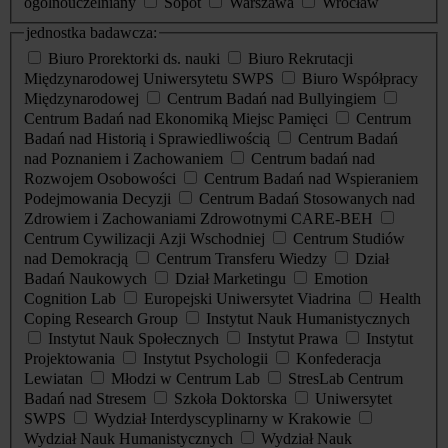
ogólnouczelniany
Sopot
Warszawa
Wrocław
jednostka badawcza:
Biuro Prorektorki ds. nauki
Biuro Rekrutacji
Międzynarodowej Uniwersytetu SWPS
Biuro Współpracy
Międzynarodowej
Centrum Badań nad Bullyingiem
Centrum Badań nad Ekonomiką Miejsc Pamięci
Centrum
Badań nad Historią i Sprawiedliwością
Centrum Badań
nad Poznaniem i Zachowaniem
Centrum badań nad
Rozwojem Osobowości
Centrum Badań nad Wspieraniem
Podejmowania Decyzji
Centrum Badań Stosowanych nad
Zdrowiem i Zachowaniami Zdrowotnymi CARE-BEH
Centrum Cywilizacji Azji Wschodniej
Centrum Studiów
nad Demokracją
Centrum Transferu Wiedzy
Dział
Badań Naukowych
Dział Marketingu
Emotion
Cognition Lab
Europejski Uniwersytet Viadrina
Health
Coping Research Group
Instytut Nauk Humanistycznych
Instytut Nauk Społecznych
Instytut Prawa
Instytut
Projektowania
Instytut Psychologii
Konfederacja
Lewiatan
Młodzi w Centrum Lab
StresLab Centrum
Badań nad Stresem
Szkoła Doktorska
Uniwersytet
SWPS
Wydział Interdyscyplinarny w Krakowie
Wydział Nauk Humanistycznych
Wydział Nauk