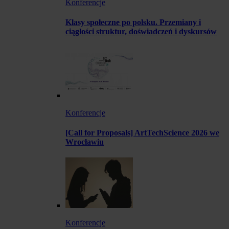
Konferencje
Klasy społeczne po polsku. Przemiany i
ciągłości struktur, doświadczeń i dyskursów
Konferencje
[Call for Proposals] ArtTechScience 2026 we
Wrocławiu
Konferencje