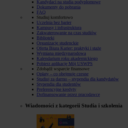
Kandydaci na studia podyplomowe
Dokumenty do pobrania
FAQ
Studiuj komfortowo
Uczelnia bez barier
Kampusy i infrastruktura
Zakwaterowanie na czas studiów
Biblioteki
Organizacje studenckie
Oferta Biura Karier: praktyki i staże
Wymiana międzynarodowa
Kalendarium roku akademickiego
Pobierz aplikację Mój USWPS
Zdobądź wsparcie finansowe
Opłaty – co obejmuje czesne
Studiuj za darmo – stypendia dla kandydatów
Stypendia dla studentów
Preferencyjne kredyty
Dofinansowanie przez pracodawcę
Wiadomości z kategorii
Studia i szkolenia