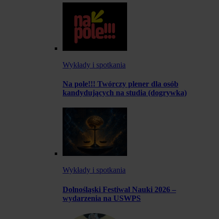
Wykłady i spotkania
Na pole!!! Twórczy plener dla osób
kandydujących na studia (dogrywka)
Wykłady i spotkania
Dolnośląski Festiwal Nauki 2026 –
wydarzenia na USWPS