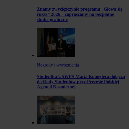
Znamy zwyciężczynie programu „Głowa się
rusza” 2026 – zapraszamy na bezpłatne
studia graficzne
Nagrody i wyróżnienia
Studentka USWPS Maria Komędera dołącza
do Rady Studentów przy Prezesie Polskiej
Agencji Kosmicznej