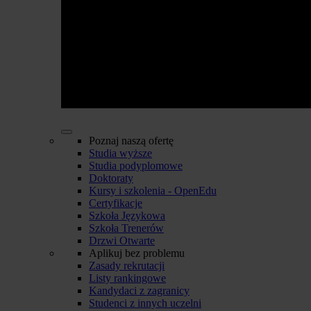
Poznaj naszą ofertę
Studia wyższe
Studia podyplomowe
Doktoraty
Kursy i szkolenia - OpenEdu
Certyfikacje
Szkoła Językowa
Szkoła Trenerów
Drzwi Otwarte
Aplikuj bez problemu
Zasady rekrutacji
Listy rankingowe
Kandydaci z zagranicy
Studenci z innych uczelni