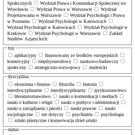
Społecznych
Wydział Prawa i Komunikacji Społecznej we
Wrocławiu
Wydział Prawa w Warszawie
Wydział
Projektowania w Warszawie
Wydział Psychologii i Prawa
w Poznaniu
Wydział Psychologii w Katowicach
Wydział Psychologii w Katowicach
Wydział Psychologii w
Krakowie
Wydział Psychologii w Warszawie
Zakład
Studiów Azjatyckich
typ:
aplikacyjny
finansowany ze środków europejskich
komercyjny
międzynarodowy
naukowo-badawczy
społeczny
strategiczno-rozwojowy
studencki
dyscyplina:
ekonomia i finanse
filozofia
historia
interdyscyplinarne
interdyscyplinarny
językoznawstwo
literaturoznawstwo
nauki o komunikacji i mediach
nauki o kulturze i religii
nauki o polityce i administracji
nauki o zarządzaniu i jakości
nauki prawne
nauki
socjologiczne
nie dotyczy
psychiatria
psychologia
sztuki plastyczne i konserwacja dzieł sztuki
status: