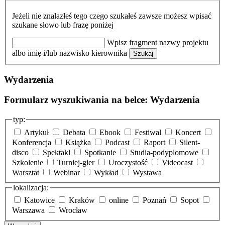
Jeżeli nie znalazłeś tego czego szukałeś zawsze możesz wpisać
szukane słowo lub frazę poniżej
Wpisz fragment nazwy projektu
albo imię i/lub nazwisko kierownika
Szukaj
Wydarzenia
Formularz wyszukiwania na belce: Wydarzenia
typ:
Artykuł
Debata
Ebook
Festiwal
Koncert
Konferencja
Książka
Podcast
Raport
Silent-
disco
Spektakl
Spotkanie
Studia-podyplomowe
Szkolenie
Turniej-gier
Uroczystość
Videocast
Warsztat
Webinar
Wykład
Wystawa
lokalizacja:
Katowice
Kraków
online
Poznań
Sopot
Warszawa
Wrocław