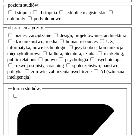
poziom studiów:
I stopnia
II stopnia
jednolite magisterskie
doktoraty
podyplomowe
obszar tematyczny:
biznes, zarządzanie
design, projektowanie, architektura
dziennikarstwo, media
human resources
UX,
informatyka, nowe technologie
języki obce, komunikacja
międzykulturowa
kultura, literatura, sztuka
marketing,
public relations
prawo
psychologia
psychoterapia
rozwój osobisty, coaching
społeczeństwo, państwo,
polityka
zdrowie, zaburzenia psychiczne
AI (sztuczna
inteligencja)
dodatkowe
forma studiów:
informacje
o
studiach