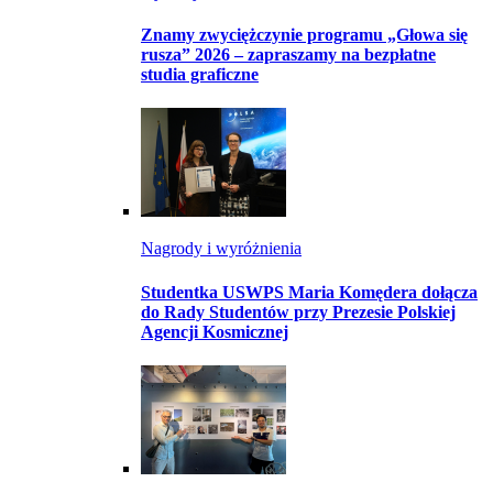
Znamy zwyciężczynie programu „Głowa się
rusza” 2026 – zapraszamy na bezpłatne
studia graficzne
Nagrody i wyróżnienia
Studentka USWPS Maria Komędera dołącza
do Rady Studentów przy Prezesie Polskiej
Agencji Kosmicznej