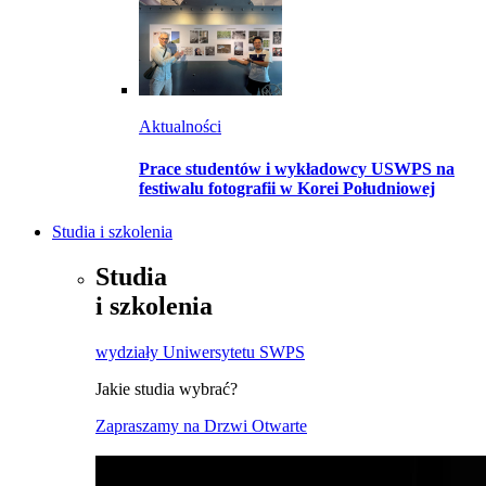
Aktualności
Prace studentów i wykładowcy USWPS na
festiwalu fotografii w Korei Południowej
Studia i szkolenia
Studia
i szkolenia
wydziały Uniwersytetu SWPS
Jakie studia wybrać?
Zapraszamy na Drzwi Otwarte