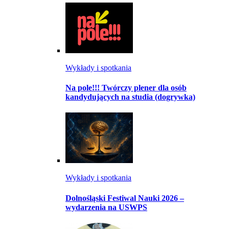
Wykłady i spotkania
Na pole!!! Twórczy plener dla osób
kandydujących na studia (dogrywka)
Wykłady i spotkania
Dolnośląski Festiwal Nauki 2026 –
wydarzenia na USWPS