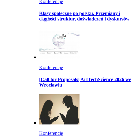
Konferencje
Klasy społeczne po polsku. Przemiany i
ciągłości struktur, doświadczeń i dyskursów
Konferencje
[Call for Proposals] ArtTechScience 2026 we
Wrocławiu
Konferencje