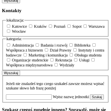
Wyszukaj
Kontakty
lokalizacja:
Katowice
Kraków
Poznań
Sopot
Warszawa
Wrocław
kategoria:
Administracja
Badania i rozwój
Biblioteka
Współpraca z biznesem
Dział Prawny
Instytuty i centra
badawcze
Marketing i komunikacja
Obsługa studenta
Organizacje studenckie
Rekrutacja
Usługi
Współpraca międzynarodowa
Wydziały
Wyszukaj
Jeżeli nie znalazłeś tego czego szukałeś zawsze możesz wpisać
szukane słowo lub frazę poniżej
Wpisz nazwę jednostki
Szukaj
Szukasz czegoś zupełnie innego? Sprawdź, może się