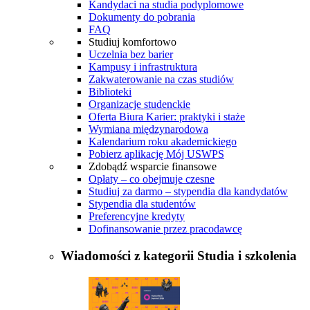
Kandydaci na studia podyplomowe
Dokumenty do pobrania
FAQ
Studiuj komfortowo
Uczelnia bez barier
Kampusy i infrastruktura
Zakwaterowanie na czas studiów
Biblioteki
Organizacje studenckie
Oferta Biura Karier: praktyki i staże
Wymiana międzynarodowa
Kalendarium roku akademickiego
Pobierz aplikację Mój USWPS
Zdobądź wsparcie finansowe
Opłaty – co obejmuje czesne
Studiuj za darmo – stypendia dla kandydatów
Stypendia dla studentów
Preferencyjne kredyty
Dofinansowanie przez pracodawcę
Wiadomości z kategorii
Studia i szkolenia