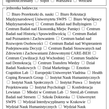
ogólnouczelniany
Sopot
Warszawa
Wrocław
jednostka badawcza:
Biuro Prorektorki ds. nauki
Biuro Rekrutacji
Międzynarodowej Uniwersytetu SWPS
Biuro Współpracy
Międzynarodowej
Centrum Badań nad Bullyingiem
Centrum Badań nad Ekonomiką Miejsc Pamięci
Centrum
Badań nad Historią i Sprawiedliwością
Centrum Badań
nad Poznaniem i Zachowaniem
Centrum badań nad
Rozwojem Osobowości
Centrum Badań nad Wspieraniem
Podejmowania Decyzji
Centrum Badań Stosowanych nad
Zdrowiem i Zachowaniami Zdrowotnymi CARE-BEH
Centrum Cywilizacji Azji Wschodniej
Centrum Studiów
nad Demokracją
Centrum Transferu Wiedzy
Dział
Badań Naukowych
Dział Marketingu
Emotion
Cognition Lab
Europejski Uniwersytet Viadrina
Health
Coping Research Group
Instytut Nauk Humanistycznych
Instytut Nauk Społecznych
Instytut Prawa
Instytut
Projektowania
Instytut Psychologii
Konfederacja
Lewiatan
Młodzi w Centrum Lab
StresLab Centrum
Badań nad Stresem
Szkoła Doktorska
Uniwersytet
SWPS
Wydział Interdyscyplinarny w Krakowie
Wydział Nauk Humanistycznych
Wydział Nauk