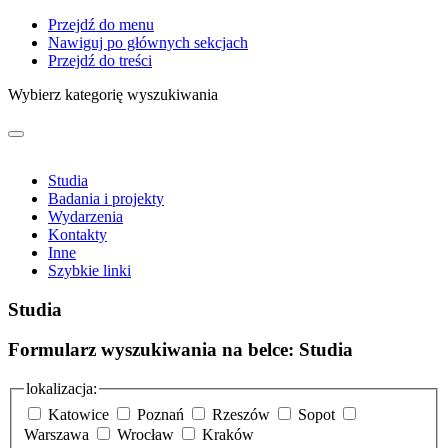
Przejdź do menu
Nawiguj po głównych sekcjach
Przejdź do treści
Wybierz kategorię wyszukiwania
Studia
Badania i projekty
Wydarzenia
Kontakty
Inne
Szybkie linki
Studia
Formularz wyszukiwania na belce: Studia
lokalizacja:
Katowice
Poznań
Rzeszów
Sopot
Warszawa
Wrocław
Kraków