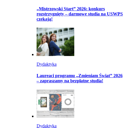
„Mistrzowski Start” 2026: konkurs
rozstrzygnięty – darmowe studia na USWPS
czekają!
Dydaktyka
Laureaci programu „Zmieniam Świat” 2026
– zapraszamy na bezpłatne studia!
Dydaktyka