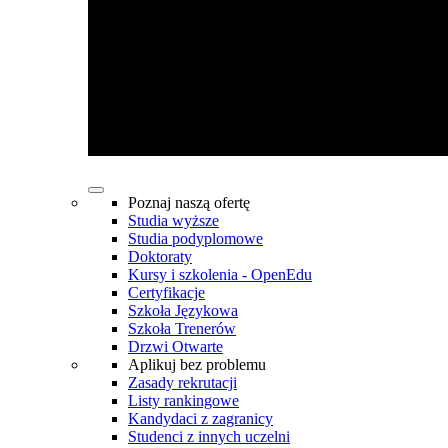
Poznaj naszą ofertę
Studia wyższe
Studia podyplomowe
Doktoraty
Kursy i szkolenia - OpenEdu
Certyfikacje
Szkoła Językowa
Szkoła Trenerów
Drzwi Otwarte
Aplikuj bez problemu
Zasady rekrutacji
Listy rankingowe
Kandydaci z zagranicy
Studenci z innych uczelni