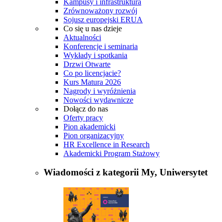
Kampusy i infrastruktura
Zrównoważony rozwój
Sojusz europejski ERUA
Co się u nas dzieje
Aktualności
Konferencje i seminaria
Wykłady i spotkania
Drzwi Otwarte
Co po licencjacie?
Kurs Matura 2026
Nagrody i wyróżnienia
Nowości wydawnicze
Dołącz do nas
Oferty pracy
Pion akademicki
Pion organizacyjny
HR Excellence in Research
Akademicki Program Stażowy
Wiadomości z kategorii
My, Uniwersytet