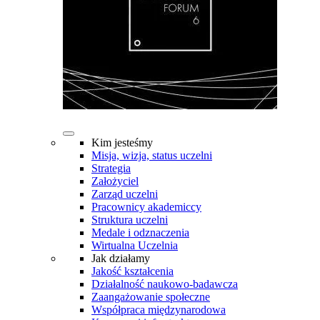
Kim jesteśmy
Misja, wizja, status uczelni
Strategia
Założyciel
Zarząd uczelni
Pracownicy akademiccy
Struktura uczelni
Medale i odznaczenia
Wirtualna Uczelnia
Jak działamy
Jakość kształcenia
Działalność naukowo-badawcza
Zaangażowanie społeczne
Współpraca międzynarodowa