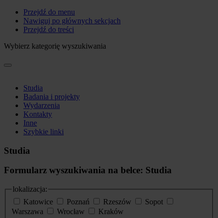
Przejdź do menu
Nawiguj po głównych sekcjach
Przejdź do treści
Wybierz kategorię wyszukiwania
Studia
Badania i projekty
Wydarzenia
Kontakty
Inne
Szybkie linki
Studia
Formularz wyszukiwania na belce: Studia
lokalizacja:
Katowice
Poznań
Rzeszów
Sopot
Warszawa
Wrocław
Kraków