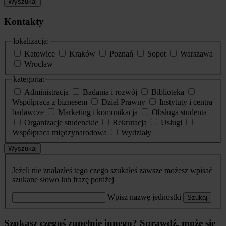
Wyszukaj
Kontakty
lokalizacja:
Katowice
Kraków
Poznań
Sopot
Warszawa
Wrocław
kategoria:
Administracja
Badania i rozwój
Biblioteka
Współpraca z biznesem
Dział Prawny
Instytuty i centra
badawcze
Marketing i komunikacja
Obsługa studenta
Organizacje studenckie
Rekrutacja
Usługi
Współpraca międzynarodowa
Wydziały
Wyszukaj
Jeżeli nie znalazłeś tego czego szukałeś zawsze możesz wpisać
szukane słowo lub frazę poniżej
Wpisz nazwę jednostki
Szukaj
Szukasz czegoś zupełnie innego? Sprawdź, może się