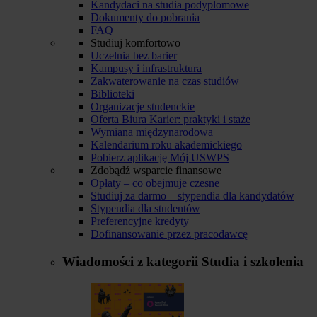
Kandydaci na studia podyplomowe
Dokumenty do pobrania
FAQ
Studiuj komfortowo
Uczelnia bez barier
Kampusy i infrastruktura
Zakwaterowanie na czas studiów
Biblioteki
Organizacje studenckie
Oferta Biura Karier: praktyki i staże
Wymiana międzynarodowa
Kalendarium roku akademickiego
Pobierz aplikację Mój USWPS
Zdobądź wsparcie finansowe
Opłaty – co obejmuje czesne
Studiuj za darmo – stypendia dla kandydatów
Stypendia dla studentów
Preferencyjne kredyty
Dofinansowanie przez pracodawcę
Wiadomości z kategorii
Studia i szkolenia