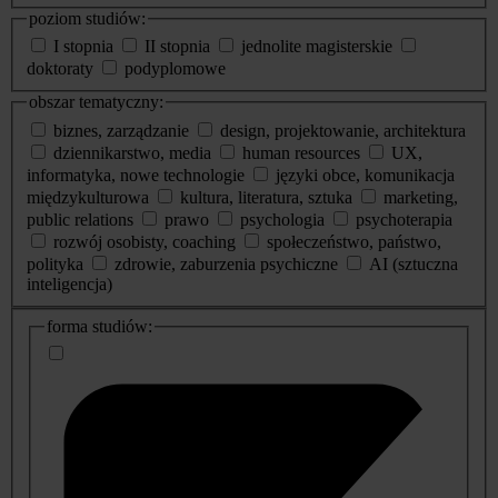
poziom studiów:
I stopnia
II stopnia
jednolite magisterskie
doktoraty
podyplomowe
obszar tematyczny:
biznes, zarządzanie
design, projektowanie, architektura
dziennikarstwo, media
human resources
UX,
informatyka, nowe technologie
języki obce, komunikacja
międzykulturowa
kultura, literatura, sztuka
marketing,
public relations
prawo
psychologia
psychoterapia
rozwój osobisty, coaching
społeczeństwo, państwo,
polityka
zdrowie, zaburzenia psychiczne
AI (sztuczna
inteligencja)
dodatkowe
forma studiów:
informacje
o
studiach