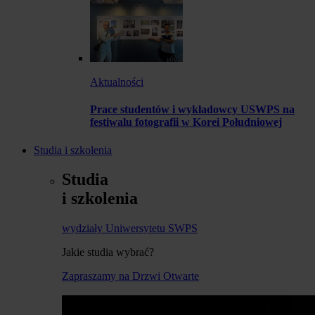
Aktualności
Prace studentów i wykładowcy USWPS na
festiwalu fotografii w Korei Południowej
Studia i szkolenia
Studia
i szkolenia
wydziały Uniwersytetu SWPS
Jakie studia wybrać?
Zapraszamy na Drzwi Otwarte