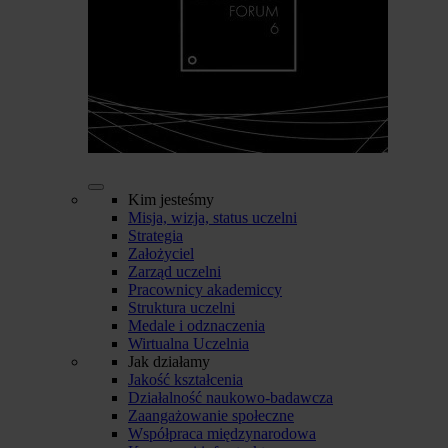
Kim jesteśmy
Misja, wizja, status uczelni
Strategia
Założyciel
Zarząd uczelni
Pracownicy akademiccy
Struktura uczelni
Medale i odznaczenia
Wirtualna Uczelnia
Jak działamy
Jakość kształcenia
Działalność naukowo-badawcza
Zaangażowanie społeczne
Współpraca międzynarodowa