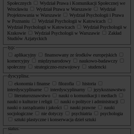
Społecznych
Wydział Prawa i Komunikacji Społecznej we
Wrocławiu
Wydział Prawa w Warszawie
Wydział
Projektowania w Warszawie
Wydział Psychologii i Prawa
w Poznaniu
Wydział Psychologii w Katowicach
Wydział Psychologii w Katowicach
Wydział Psychologii w
Krakowie
Wydział Psychologii w Warszawie
Zakład
Studiów Azjatyckich
typ:
aplikacyjny
finansowany ze środków europejskich
komercyjny
międzynarodowy
naukowo-badawczy
społeczny
strategiczno-rozwojowy
studencki
dyscyplina:
ekonomia i finanse
filozofia
historia
interdyscyplinarne
interdyscyplinarny
językoznawstwo
literaturoznawstwo
nauki o komunikacji i mediach
nauki o kulturze i religii
nauki o polityce i administracji
nauki o zarządzaniu i jakości
nauki prawne
nauki
socjologiczne
nie dotyczy
psychiatria
psychologia
sztuki plastyczne i konserwacja dzieł sztuki
status: