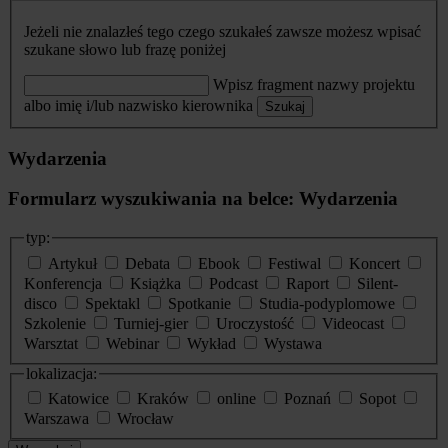
Jeżeli nie znalazłeś tego czego szukałeś zawsze możesz wpisać
szukane słowo lub frazę poniżej
Wpisz fragment nazwy projektu
albo imię i/lub nazwisko kierownika
Szukaj
Wydarzenia
Formularz wyszukiwania na belce: Wydarzenia
typ:
Artykuł
Debata
Ebook
Festiwal
Koncert
Konferencja
Książka
Podcast
Raport
Silent-
disco
Spektakl
Spotkanie
Studia-podyplomowe
Szkolenie
Turniej-gier
Uroczystość
Videocast
Warsztat
Webinar
Wykład
Wystawa
lokalizacja:
Katowice
Kraków
online
Poznań
Sopot
Warszawa
Wrocław