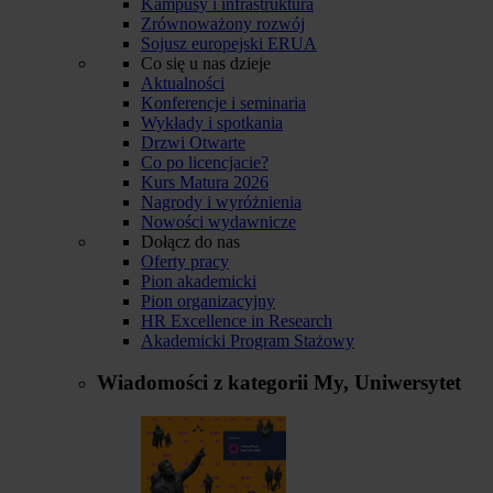
Kampusy i infrastruktura
Zrównoważony rozwój
Sojusz europejski ERUA
Co się u nas dzieje
Aktualności
Konferencje i seminaria
Wykłady i spotkania
Drzwi Otwarte
Co po licencjacie?
Kurs Matura 2026
Nagrody i wyróżnienia
Nowości wydawnicze
Dołącz do nas
Oferty pracy
Pion akademicki
Pion organizacyjny
HR Excellence in Research
Akademicki Program Stażowy
Wiadomości z kategorii
My, Uniwersytet