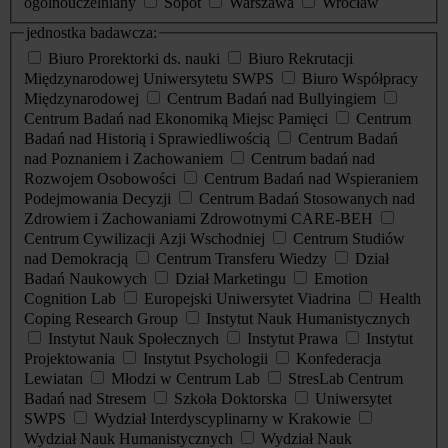
ogólnouczelniany
Sopot
Warszawa
Wrocław
jednostka badawcza:
Biuro Prorektorki ds. nauki
Biuro Rekrutacji
Międzynarodowej Uniwersytetu SWPS
Biuro Współpracy
Międzynarodowej
Centrum Badań nad Bullyingiem
Centrum Badań nad Ekonomiką Miejsc Pamięci
Centrum
Badań nad Historią i Sprawiedliwością
Centrum Badań
nad Poznaniem i Zachowaniem
Centrum badań nad
Rozwojem Osobowości
Centrum Badań nad Wspieraniem
Podejmowania Decyzji
Centrum Badań Stosowanych nad
Zdrowiem i Zachowaniami Zdrowotnymi CARE-BEH
Centrum Cywilizacji Azji Wschodniej
Centrum Studiów
nad Demokracją
Centrum Transferu Wiedzy
Dział
Badań Naukowych
Dział Marketingu
Emotion
Cognition Lab
Europejski Uniwersytet Viadrina
Health
Coping Research Group
Instytut Nauk Humanistycznych
Instytut Nauk Społecznych
Instytut Prawa
Instytut
Projektowania
Instytut Psychologii
Konfederacja
Lewiatan
Młodzi w Centrum Lab
StresLab Centrum
Badań nad Stresem
Szkoła Doktorska
Uniwersytet
SWPS
Wydział Interdyscyplinarny w Krakowie
Wydział Nauk Humanistycznych
Wydział Nauk