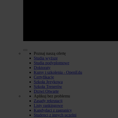
Poznaj naszą ofertę
Studia wyższe
Studia podyplomowe
Doktoraty
Kursy i szkolenia - OpenEdu
Certyfikacje
Szkoła Językowa
Szkoła Trenerów
Drzwi Otwarte
Aplikuj bez problemu
Zasady rekrutacji
Listy rankingowe
Kandydaci z zagranicy
Studenci z innych uczelni