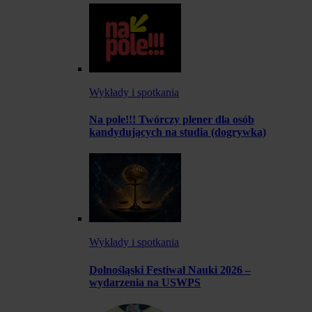
Wykłady i spotkania
Na pole!!! Twórczy plener dla osób
kandydujących na studia (dogrywka)
Wykłady i spotkania
Dolnośląski Festiwal Nauki 2026 –
wydarzenia na USWPS