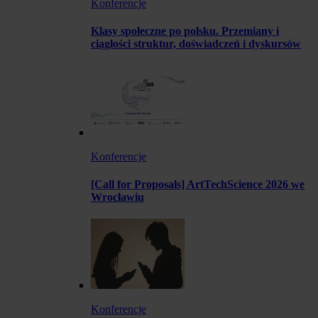
Konferencje
Klasy społeczne po polsku. Przemiany i
ciągłości struktur, doświadczeń i dyskursów
Konferencje
[Call for Proposals] ArtTechScience 2026 we
Wrocławiu
Konferencje