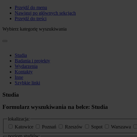
Przejdź do menu
Nawiguj po głównych sekcjach
Przejdź do treści
Wybierz kategorię wyszukiwania
Studia
Badania i projekty
Wydarzenia
Kontakty
Inne
Szybkie linki
Studia
Formularz wyszukiwania na belce: Studia
lokalizacja:
Katowice
Poznań
Rzeszów
Sopot
Warszawa
poziom studiów: