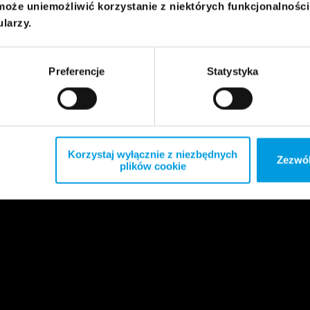
może uniemożliwić korzystanie z niektórych funkcjonalnośc
ularzy.
Preferencje
Statystyka
Korzystaj wyłącznie z niezbędnych
Zezwól
plików cookie