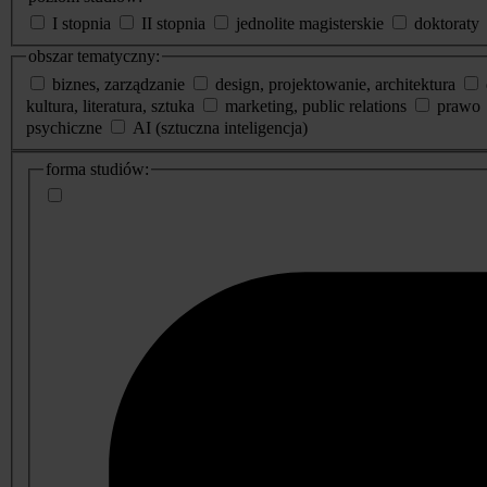
I stopnia
II stopnia
jednolite magisterskie
doktoraty
obszar tematyczny:
biznes, zarządzanie
design, projektowanie, architektura
kultura, literatura, sztuka
marketing, public relations
prawo
psychiczne
AI (sztuczna inteligencja)
dodatkowe
forma studiów:
informacje
o
studiach