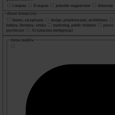
I stopnia
II stopnia
jednolite magisterskie
doktoraty
obszar tematyczny:
biznes, zarządzanie
design, projektowanie, architektura
kultura, literatura, sztuka
marketing, public relations
prawo
psychiczne
AI (sztuczna inteligencja)
dodatkowe
forma studiów:
informacje
o
studiach