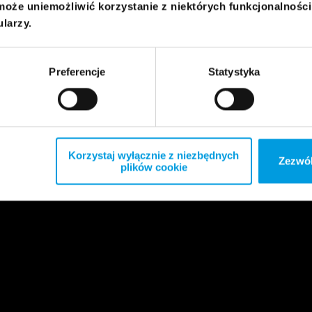
może uniemożliwić korzystanie z niektórych funkcjonalnośc
ularzy.
Preferencje
Statystyka
Korzystaj wyłącznie z niezbędnych
Zezwól
plików cookie