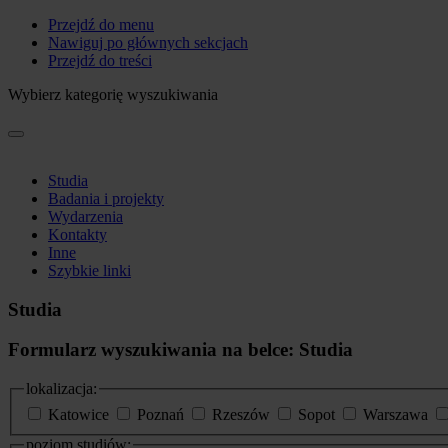
Przejdź do menu
Nawiguj po głównych sekcjach
Przejdź do treści
Wybierz kategorię wyszukiwania
Studia
Badania i projekty
Wydarzenia
Kontakty
Inne
Szybkie linki
Studia
Formularz wyszukiwania na belce: Studia
lokalizacja:
Katowice
Poznań
Rzeszów
Sopot
Warszawa
poziom studiów: