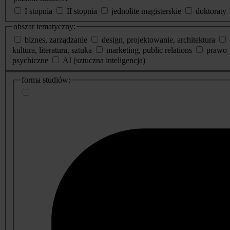
I stopnia
II stopnia
jednolite magisterskie
doktoraty
obszar tematyczny:
biznes, zarządzanie
design, projektowanie, architektura
kultura, literatura, sztuka
marketing, public relations
prawo
psychiczne
AI (sztuczna inteligencja)
dodatkowe
forma studiów:
informacje
o
studiach