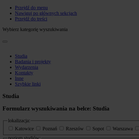
Przejdź do menu
Nawiguj po głównych sekcjach
Przejdź do treści
Wybierz kategorię wyszukiwania
Studia
Badania i projekty
Wydarzenia
Kontakty
Inne
Szybkie linki
Studia
Formularz wyszukiwania na belce: Studia
lokalizacja:
Katowice
Poznań
Rzeszów
Sopot
Warszawa
poziom studiów: