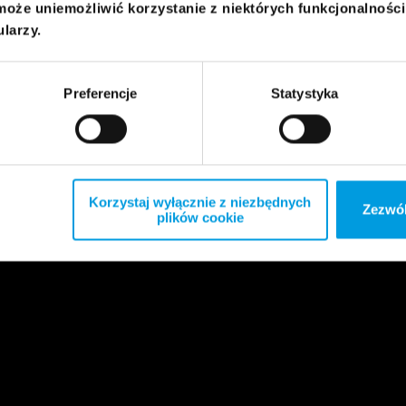
może uniemożliwić korzystanie z niektórych funkcjonalnośc
ularzy.
Preferencje
Statystyka
Korzystaj wyłącznie z niezbędnych
Zezwól
plików cookie