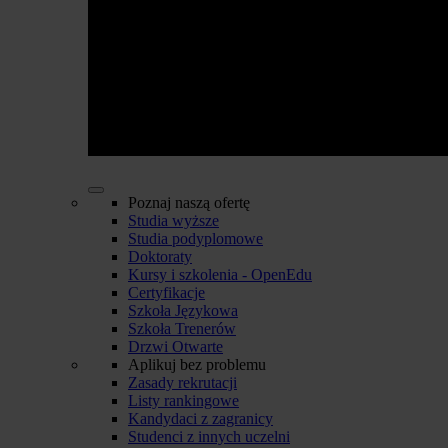
Poznaj naszą ofertę
Studia wyższe
Studia podyplomowe
Doktoraty
Kursy i szkolenia - OpenEdu
Certyfikacje
Szkoła Językowa
Szkoła Trenerów
Drzwi Otwarte
Aplikuj bez problemu
Zasady rekrutacji
Listy rankingowe
Kandydaci z zagranicy
Studenci z innych uczelni