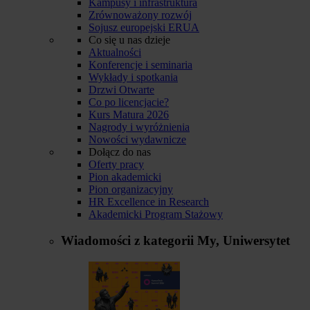
Kampusy i infrastruktura
Zrównoważony rozwój
Sojusz europejski ERUA
Co się u nas dzieje
Aktualności
Konferencje i seminaria
Wykłady i spotkania
Drzwi Otwarte
Co po licencjacie?
Kurs Matura 2026
Nagrody i wyróżnienia
Nowości wydawnicze
Dołącz do nas
Oferty pracy
Pion akademicki
Pion organizacyjny
HR Excellence in Research
Akademicki Program Stażowy
Wiadomości z kategorii
My, Uniwersytet