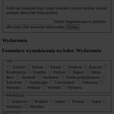
Jeżeli nie znalazłeś tego czego szukałeś zawsze możesz wpisać
szukane słowo lub frazę poniżej
Wpisz fragment nazwy projektu
albo imię i/lub nazwisko kierownika
Szukaj
Wydarzenia
Formularz wyszukiwania na belce: Wydarzenia
typ:
Artykuł
Debata
Ebook
Festiwal
Koncert
Konferencja
Książka
Podcast
Raport
Silent-
disco
Spektakl
Spotkanie
Studia-podyplomowe
Szkolenie
Turniej-gier
Uroczystość
Videocast
Warsztat
Webinar
Wykład
Wystawa
lokalizacja:
Katowice
Kraków
online
Poznań
Sopot
Warszawa
Wrocław