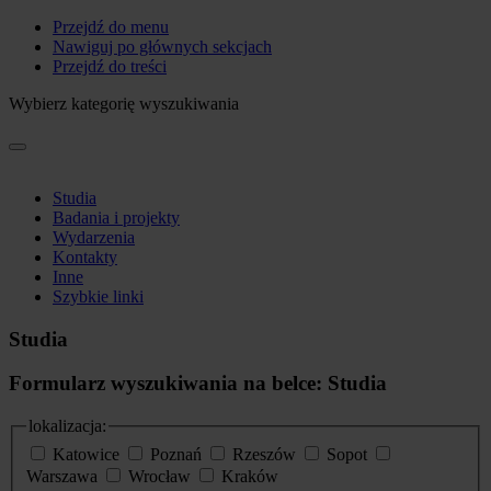
Przejdź do menu
Nawiguj po głównych sekcjach
Przejdź do treści
Wybierz kategorię wyszukiwania
Studia
Badania i projekty
Wydarzenia
Kontakty
Inne
Szybkie linki
Studia
Formularz wyszukiwania na belce: Studia
lokalizacja:
Katowice
Poznań
Rzeszów
Sopot
Warszawa
Wrocław
Kraków