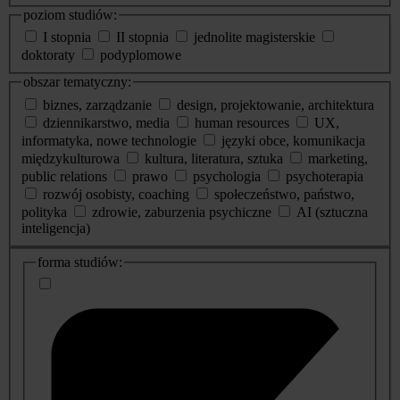
poziom studiów:
I stopnia
II stopnia
jednolite magisterskie
doktoraty
podyplomowe
obszar tematyczny:
biznes, zarządzanie
design, projektowanie, architektura
dziennikarstwo, media
human resources
UX,
informatyka, nowe technologie
języki obce, komunikacja
międzykulturowa
kultura, literatura, sztuka
marketing,
public relations
prawo
psychologia
psychoterapia
rozwój osobisty, coaching
społeczeństwo, państwo,
polityka
zdrowie, zaburzenia psychiczne
AI (sztuczna
inteligencja)
dodatkowe
forma studiów:
informacje
o
studiach