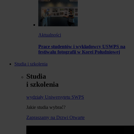
Aktualności
Prace studentów i wykładowcy USWPS na
festiwalu fotografii w Korei Południowej
Studia i szkolenia
Studia
i szkolenia
wydziały Uniwersytetu SWPS
Jakie studia wybrać?
Zapraszamy na Drzwi Otwarte