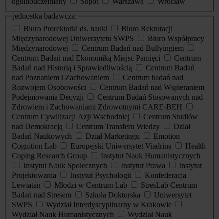
ogólnouczelniany
Sopot
Warszawa
Wrocław
jednostka badawcza:
Biuro Prorektorki ds. nauki
Biuro Rekrutacji
Międzynarodowej Uniwersytetu SWPS
Biuro Współpracy
Międzynarodowej
Centrum Badań nad Bullyingiem
Centrum Badań nad Ekonomiką Miejsc Pamięci
Centrum
Badań nad Historią i Sprawiedliwością
Centrum Badań
nad Poznaniem i Zachowaniem
Centrum badań nad
Rozwojem Osobowości
Centrum Badań nad Wspieraniem
Podejmowania Decyzji
Centrum Badań Stosowanych nad
Zdrowiem i Zachowaniami Zdrowotnymi CARE-BEH
Centrum Cywilizacji Azji Wschodniej
Centrum Studiów
nad Demokracją
Centrum Transferu Wiedzy
Dział
Badań Naukowych
Dział Marketingu
Emotion
Cognition Lab
Europejski Uniwersytet Viadrina
Health
Coping Research Group
Instytut Nauk Humanistycznych
Instytut Nauk Społecznych
Instytut Prawa
Instytut
Projektowania
Instytut Psychologii
Konfederacja
Lewiatan
Młodzi w Centrum Lab
StresLab Centrum
Badań nad Stresem
Szkoła Doktorska
Uniwersytet
SWPS
Wydział Interdyscyplinarny w Krakowie
Wydział Nauk Humanistycznych
Wydział Nauk