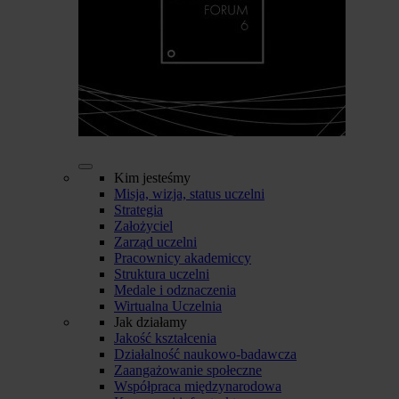
Kim jesteśmy
Misja, wizja, status uczelni
Strategia
Założyciel
Zarząd uczelni
Pracownicy akademiccy
Struktura uczelni
Medale i odznaczenia
Wirtualna Uczelnia
Jak działamy
Jakość kształcenia
Działalność naukowo-badawcza
Zaangażowanie społeczne
Współpraca międzynarodowa