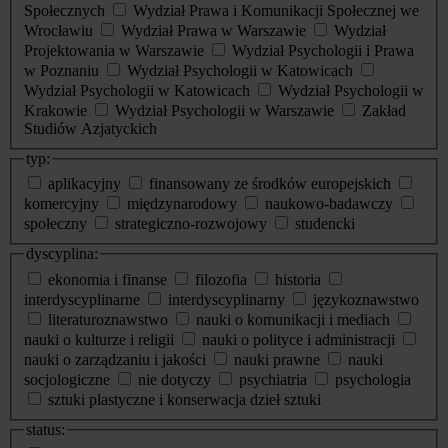
Społecznych
Wydział Prawa i Komunikacji Społecznej we
Wrocławiu
Wydział Prawa w Warszawie
Wydział
Projektowania w Warszawie
Wydział Psychologii i Prawa
w Poznaniu
Wydział Psychologii w Katowicach
Wydział Psychologii w Katowicach
Wydział Psychologii w
Krakowie
Wydział Psychologii w Warszawie
Zakład
Studiów Azjatyckich
typ:
aplikacyjny
finansowany ze środków europejskich
komercyjny
międzynarodowy
naukowo-badawczy
społeczny
strategiczno-rozwojowy
studencki
dyscyplina:
ekonomia i finanse
filozofia
historia
interdyscyplinarne
interdyscyplinarny
językoznawstwo
literaturoznawstwo
nauki o komunikacji i mediach
nauki o kulturze i religii
nauki o polityce i administracji
nauki o zarządzaniu i jakości
nauki prawne
nauki
socjologiczne
nie dotyczy
psychiatria
psychologia
sztuki plastyczne i konserwacja dzieł sztuki
status: