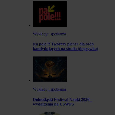
Wykłady i spotkania
Na pole!!! Twórczy plener dla osób
kandydujących na studia (dogrywka)
Wykłady i spotkania
Dolnośląski Festiwal Nauki 2026 –
wydarzenia na USWPS