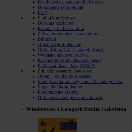
Kandydaci na studia podyplomowe
Dokumenty do pobrania
FAQ
Studiuj komfortowo
Uczelnia bez barier
Kampusy i infrastruktura
Zakwaterowanie na czas studiów
Biblioteki
Organizacje studenckie
Oferta Biura Karier: praktyki i staże
Wymiana międzynarodowa
Kalendarium roku akademickiego
Pobierz aplikację Mój USWPS
Zdobądź wsparcie finansowe
Opłaty – co obejmuje czesne
Studiuj za darmo – stypendia dla kandydatów
Stypendia dla studentów
Preferencyjne kredyty
Dofinansowanie przez pracodawcę
Wiadomości z kategorii
Studia i szkolenia