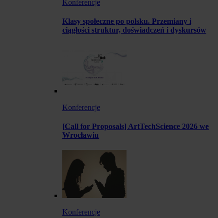
Konferencje
Klasy społeczne po polsku. Przemiany i
ciągłości struktur, doświadczeń i dyskursów
Konferencje
[Call for Proposals] ArtTechScience 2026 we
Wrocławiu
Konferencje