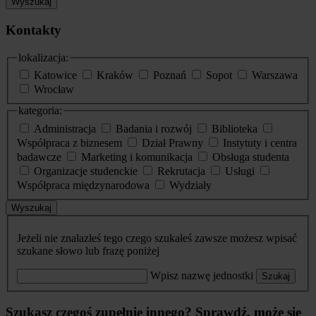
Wyszukaj
Kontakty
lokalizacja:
Katowice
Kraków
Poznań
Sopot
Warszawa
Wrocław
kategoria:
Administracja
Badania i rozwój
Biblioteka
Współpraca z biznesem
Dział Prawny
Instytuty i centra
badawcze
Marketing i komunikacja
Obsługa studenta
Organizacje studenckie
Rekrutacja
Usługi
Współpraca międzynarodowa
Wydziały
Wyszukaj
Jeżeli nie znalazłeś tego czego szukałeś zawsze możesz wpisać
szukane słowo lub frazę poniżej
Wpisz nazwę jednostki
Szukaj
Szukasz czegoś zupełnie innego? Sprawdź, może się