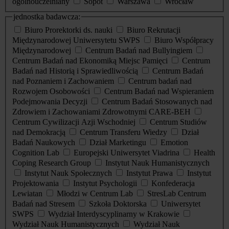
ogólnouczelniany
Sopot
Warszawa
Wrocław
jednostka badawcza:
Biuro Prorektorki ds. nauki
Biuro Rekrutacji
Międzynarodowej Uniwersytetu SWPS
Biuro Współpracy
Międzynarodowej
Centrum Badań nad Bullyingiem
Centrum Badań nad Ekonomiką Miejsc Pamięci
Centrum
Badań nad Historią i Sprawiedliwością
Centrum Badań
nad Poznaniem i Zachowaniem
Centrum badań nad
Rozwojem Osobowości
Centrum Badań nad Wspieraniem
Podejmowania Decyzji
Centrum Badań Stosowanych nad
Zdrowiem i Zachowaniami Zdrowotnymi CARE-BEH
Centrum Cywilizacji Azji Wschodniej
Centrum Studiów
nad Demokracją
Centrum Transferu Wiedzy
Dział
Badań Naukowych
Dział Marketingu
Emotion
Cognition Lab
Europejski Uniwersytet Viadrina
Health
Coping Research Group
Instytut Nauk Humanistycznych
Instytut Nauk Społecznych
Instytut Prawa
Instytut
Projektowania
Instytut Psychologii
Konfederacja
Lewiatan
Młodzi w Centrum Lab
StresLab Centrum
Badań nad Stresem
Szkoła Doktorska
Uniwersytet
SWPS
Wydział Interdyscyplinarny w Krakowie
Wydział Nauk Humanistycznych
Wydział Nauk