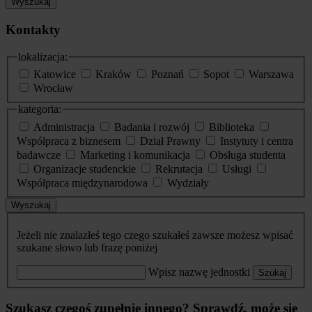
Wyszukaj
Kontakty
lokalizacja:
Katowice
Kraków
Poznań
Sopot
Warszawa
Wrocław
kategoria:
Administracja
Badania i rozwój
Biblioteka
Współpraca z biznesem
Dział Prawny
Instytuty i centra
badawcze
Marketing i komunikacja
Obsługa studenta
Organizacje studenckie
Rekrutacja
Usługi
Współpraca międzynarodowa
Wydziały
Wyszukaj
Jeżeli nie znalazłeś tego czego szukałeś zawsze możesz wpisać
szukane słowo lub frazę poniżej
Wpisz nazwę jednostki
Szukaj
Szukasz czegoś zupełnie innego? Sprawdź, może się