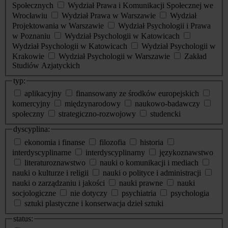
Społecznych
Wydział Prawa i Komunikacji Społecznej we
Wrocławiu
Wydział Prawa w Warszawie
Wydział
Projektowania w Warszawie
Wydział Psychologii i Prawa
w Poznaniu
Wydział Psychologii w Katowicach
Wydział Psychologii w Katowicach
Wydział Psychologii w
Krakowie
Wydział Psychologii w Warszawie
Zakład
Studiów Azjatyckich
typ:
aplikacyjny
finansowany ze środków europejskich
komercyjny
międzynarodowy
naukowo-badawczy
społeczny
strategiczno-rozwojowy
studencki
dyscyplina:
ekonomia i finanse
filozofia
historia
interdyscyplinarne
interdyscyplinarny
językoznawstwo
literaturoznawstwo
nauki o komunikacji i mediach
nauki o kulturze i religii
nauki o polityce i administracji
nauki o zarządzaniu i jakości
nauki prawne
nauki
socjologiczne
nie dotyczy
psychiatria
psychologia
sztuki plastyczne i konserwacja dzieł sztuki
status: