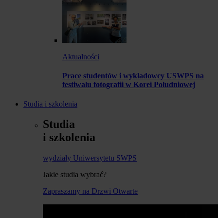
Aktualności
Prace studentów i wykładowcy USWPS na
festiwalu fotografii w Korei Południowej
Studia i szkolenia
Studia
i szkolenia
wydziały Uniwersytetu SWPS
Jakie studia wybrać?
Zapraszamy na Drzwi Otwarte