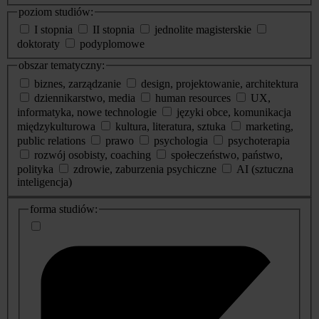
poziom studiów:
I stopnia
II stopnia
jednolite magisterskie
doktoraty
podyplomowe
obszar tematyczny:
biznes, zarządzanie
design, projektowanie, architektura
dziennikarstwo, media
human resources
UX,
informatyka, nowe technologie
języki obce, komunikacja
międzykulturowa
kultura, literatura, sztuka
marketing,
public relations
prawo
psychologia
psychoterapia
rozwój osobisty, coaching
społeczeństwo, państwo,
polityka
zdrowie, zaburzenia psychiczne
AI (sztuczna
inteligencja)
dodatkowe
forma studiów:
informacje
o
studiach