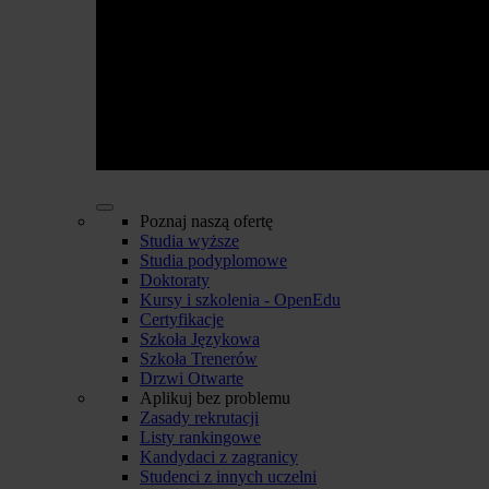
Poznaj naszą ofertę
Studia wyższe
Studia podyplomowe
Doktoraty
Kursy i szkolenia - OpenEdu
Certyfikacje
Szkoła Językowa
Szkoła Trenerów
Drzwi Otwarte
Aplikuj bez problemu
Zasady rekrutacji
Listy rankingowe
Kandydaci z zagranicy
Studenci z innych uczelni