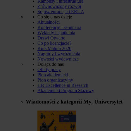
Kampusy i infrastruktura
Zrównoważony rozwój
Sojusz europejski ERUA
Co się u nas dzieje
Aktualności
Konferencje i seminaria
Wykłady i spotkania
Drzwi Otwarte
Co po licencjacie?
Kurs Matura 2026
Nagrody i wyróżnienia
Nowości wydawnicze
Dołącz do nas
Oferty pracy
Pion akademicki
Pion organizacyjny
HR Excellence in Research
Akademicki Program Stażowy
Wiadomości z kategorii
My, Uniwersytet