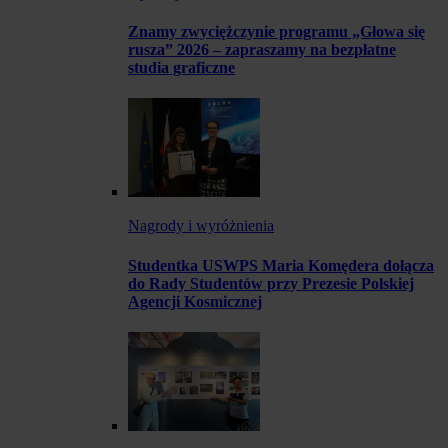
Znamy zwyciężczynie programu „Głowa się
rusza” 2026 – zapraszamy na bezpłatne
studia graficzne
Nagrody i wyróżnienia
Studentka USWPS Maria Komędera dołącza
do Rady Studentów przy Prezesie Polskiej
Agencji Kosmicznej