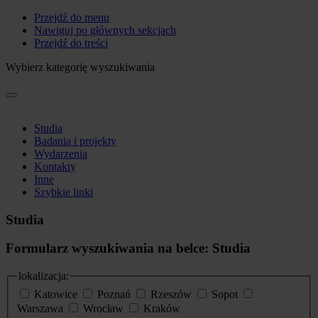
Przejdź do menu
Nawiguj po głównych sekcjach
Przejdź do treści
Wybierz kategorię wyszukiwania
Studia
Badania i projekty
Wydarzenia
Kontakty
Inne
Szybkie linki
Studia
Formularz wyszukiwania na belce: Studia
lokalizacja:
Katowice
Poznań
Rzeszów
Sopot
Warszawa
Wrocław
Kraków