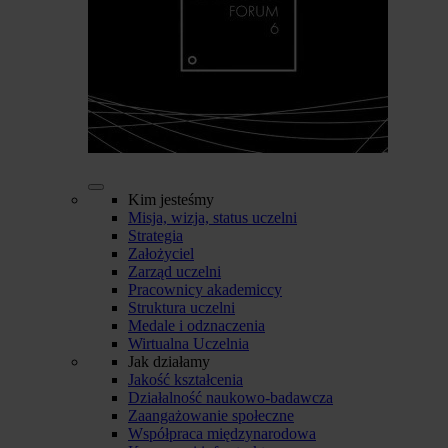
Kim jesteśmy
Misja, wizja, status uczelni
Strategia
Założyciel
Zarząd uczelni
Pracownicy akademiccy
Struktura uczelni
Medale i odznaczenia
Wirtualna Uczelnia
Jak działamy
Jakość kształcenia
Działalność naukowo-badawcza
Zaangażowanie społeczne
Współpraca międzynarodowa