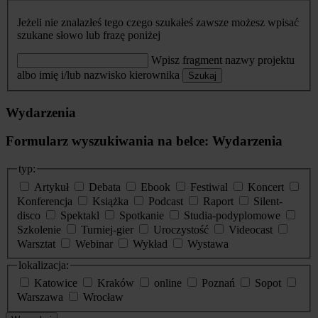
Jeżeli nie znalazłeś tego czego szukałeś zawsze możesz wpisać
szukane słowo lub frazę poniżej
Wpisz fragment nazwy projektu
albo imię i/lub nazwisko kierownika
Szukaj
Wydarzenia
Formularz wyszukiwania na belce: Wydarzenia
typ:
Artykuł
Debata
Ebook
Festiwal
Koncert
Konferencja
Książka
Podcast
Raport
Silent-
disco
Spektakl
Spotkanie
Studia-podyplomowe
Szkolenie
Turniej-gier
Uroczystość
Videocast
Warsztat
Webinar
Wykład
Wystawa
lokalizacja:
Katowice
Kraków
online
Poznań
Sopot
Warszawa
Wrocław