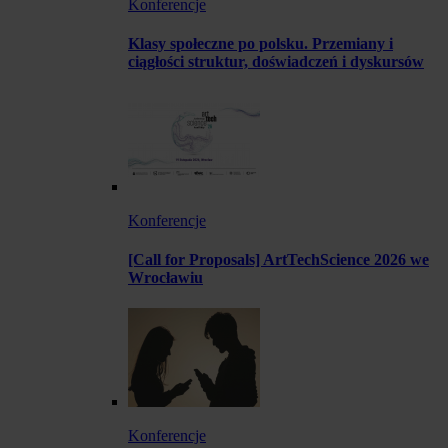
Konferencje
Klasy społeczne po polsku. Przemiany i
ciągłości struktur, doświadczeń i dyskursów
Konferencje
[Call for Proposals] ArtTechScience 2026 we
Wrocławiu
Konferencje