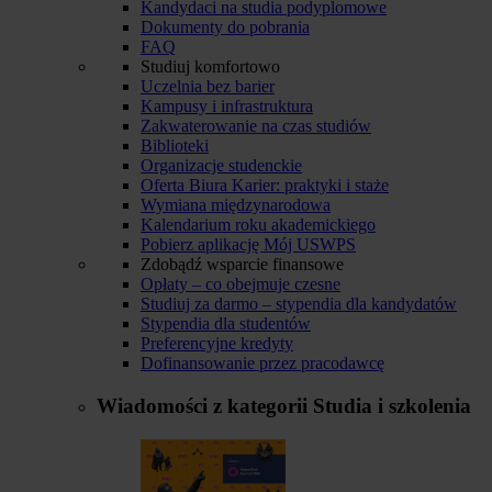
Kandydaci na studia podyplomowe
Dokumenty do pobrania
FAQ
Studiuj komfortowo
Uczelnia bez barier
Kampusy i infrastruktura
Zakwaterowanie na czas studiów
Biblioteki
Organizacje studenckie
Oferta Biura Karier: praktyki i staże
Wymiana międzynarodowa
Kalendarium roku akademickiego
Pobierz aplikację Mój USWPS
Zdobądź wsparcie finansowe
Opłaty – co obejmuje czesne
Studiuj za darmo – stypendia dla kandydatów
Stypendia dla studentów
Preferencyjne kredyty
Dofinansowanie przez pracodawcę
Wiadomości z kategorii
Studia i szkolenia