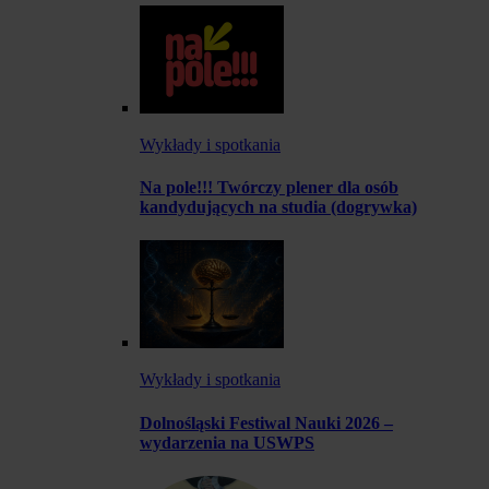
Wykłady i spotkania
Na pole!!! Twórczy plener dla osób
kandydujących na studia (dogrywka)
Wykłady i spotkania
Dolnośląski Festiwal Nauki 2026 –
wydarzenia na USWPS