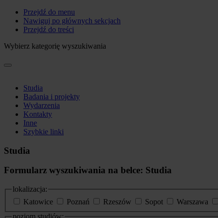
Przejdź do menu
Nawiguj po głównych sekcjach
Przejdź do treści
Wybierz kategorię wyszukiwania
Studia
Badania i projekty
Wydarzenia
Kontakty
Inne
Szybkie linki
Studia
Formularz wyszukiwania na belce: Studia
lokalizacja:
Katowice
Poznań
Rzeszów
Sopot
Warszawa
poziom studiów: