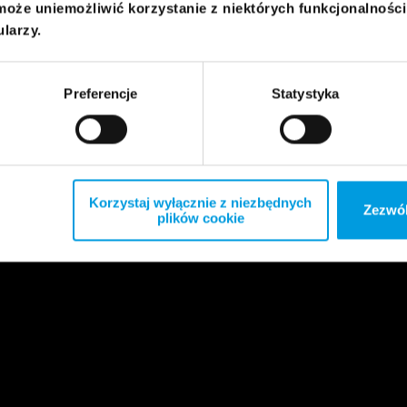
może uniemożliwić korzystanie z niektórych funkcjonalnośc
ularzy.
Preferencje
Statystyka
Korzystaj wyłącznie z niezbędnych
Zezwól
plików cookie