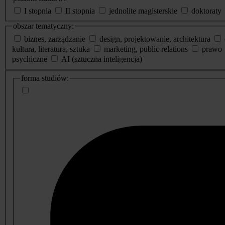
I stopnia
II stopnia
jednolite magisterskie
doktoraty
obszar tematyczny:
biznes, zarządzanie
design, projektowanie, architektura
kultura, literatura, sztuka
marketing, public relations
prawo
psychiczne
AI (sztuczna inteligencja)
dodatkowe
forma studiów:
informacje
o
studiach