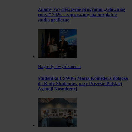
Znamy zwyciężczynie programu „Głowa się
rusza” 2026 – zapraszamy na bezpłatne
studia graficzne
Nagrody i wyróżnienia
Studentka USWPS Maria Komędera dołącza
do Rady Studentów przy Prezesie Polskiej
Agencji Kosmicznej