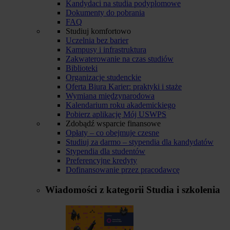
Kandydaci na studia podyplomowe
Dokumenty do pobrania
FAQ
Studiuj komfortowo
Uczelnia bez barier
Kampusy i infrastruktura
Zakwaterowanie na czas studiów
Biblioteki
Organizacje studenckie
Oferta Biura Karier: praktyki i staże
Wymiana międzynarodowa
Kalendarium roku akademickiego
Pobierz aplikację Mój USWPS
Zdobądź wsparcie finansowe
Opłaty – co obejmuje czesne
Studiuj za darmo – stypendia dla kandydatów
Stypendia dla studentów
Preferencyjne kredyty
Dofinansowanie przez pracodawcę
Wiadomości z kategorii
Studia i szkolenia