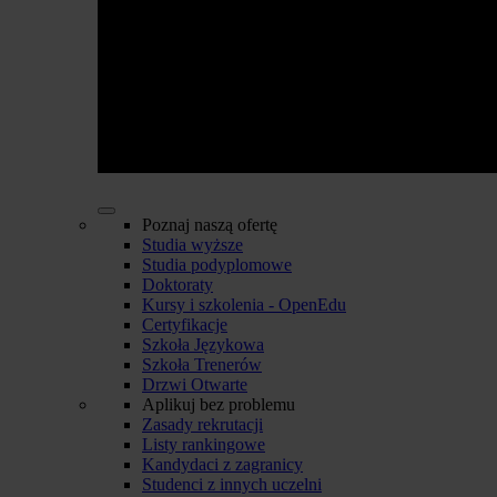
Poznaj naszą ofertę
Studia wyższe
Studia podyplomowe
Doktoraty
Kursy i szkolenia - OpenEdu
Certyfikacje
Szkoła Językowa
Szkoła Trenerów
Drzwi Otwarte
Aplikuj bez problemu
Zasady rekrutacji
Listy rankingowe
Kandydaci z zagranicy
Studenci z innych uczelni