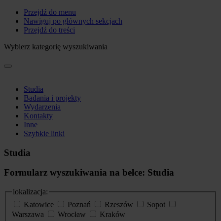
Przejdź do menu
Nawiguj po głównych sekcjach
Przejdź do treści
Wybierz kategorię wyszukiwania
Studia
Badania i projekty
Wydarzenia
Kontakty
Inne
Szybkie linki
Studia
Formularz wyszukiwania na belce: Studia
lokalizacja:
Katowice
Poznań
Rzeszów
Sopot
Warszawa
Wrocław
Kraków