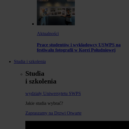
Aktualności
Prace studentów i wykładowcy USWPS na
festiwalu fotografii w Korei Południowej
Studia i szkolenia
Studia
i szkolenia
wydziały Uniwersytetu SWPS
Jakie studia wybrać?
Zapraszamy na Drzwi Otwarte