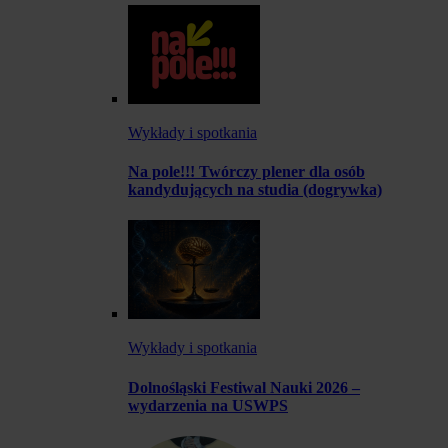
Wykłady i spotkania
Na pole!!! Twórczy plener dla osób
kandydujących na studia (dogrywka)
Wykłady i spotkania
Dolnośląski Festiwal Nauki 2026 –
wydarzenia na USWPS