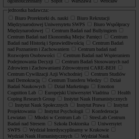
ogólnouczelniany
Sopot
Warszawa
Wrocław
jednostka badawcza:
Biuro Prorektorki ds. nauki
Biuro Rekrutacji
Międzynarodowej Uniwersytetu SWPS
Biuro Współpracy
Międzynarodowej
Centrum Badań nad Bullyingiem
Centrum Badań nad Ekonomiką Miejsc Pamięci
Centrum
Badań nad Historią i Sprawiedliwością
Centrum Badań
nad Poznaniem i Zachowaniem
Centrum badań nad
Rozwojem Osobowości
Centrum Badań nad Wspieraniem
Podejmowania Decyzji
Centrum Badań Stosowanych nad
Zdrowiem i Zachowaniami Zdrowotnymi CARE-BEH
Centrum Cywilizacji Azji Wschodniej
Centrum Studiów
nad Demokracją
Centrum Transferu Wiedzy
Dział
Badań Naukowych
Dział Marketingu
Emotion
Cognition Lab
Europejski Uniwersytet Viadrina
Health
Coping Research Group
Instytut Nauk Humanistycznych
Instytut Nauk Społecznych
Instytut Prawa
Instytut
Projektowania
Instytut Psychologii
Konfederacja
Lewiatan
Młodzi w Centrum Lab
StresLab Centrum
Badań nad Stresem
Szkoła Doktorska
Uniwersytet
SWPS
Wydział Interdyscyplinarny w Krakowie
Wydział Nauk Humanistycznych
Wydział Nauk