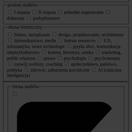
poziom studiów:
I stopnia
II stopnia
jednolite magisterskie
doktoraty
podyplomowe
obszar tematyczny:
biznes, zarządzanie
design, projektowanie, architektura
dziennikarstwo, media
human resources
UX,
informatyka, nowe technologie
języki obce, komunikacja
międzykulturowa
kultura, literatura, sztuka
marketing,
public relations
prawo
psychologia
psychoterapia
rozwój osobisty, coaching
społeczeństwo, państwo,
polityka
zdrowie, zaburzenia psychiczne
AI (sztuczna
inteligencja)
dodatkowe
forma studiów:
informacje
o
studiach