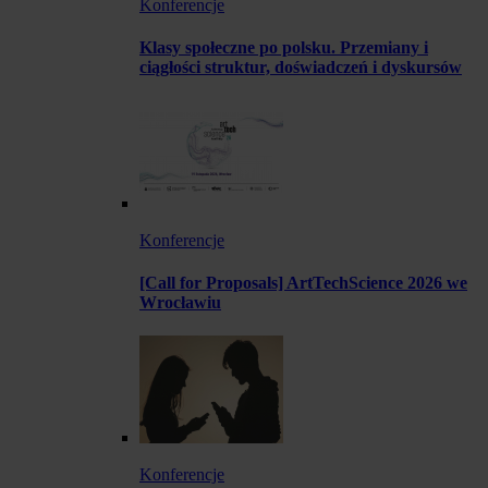
Konferencje
Klasy społeczne po polsku. Przemiany i
ciągłości struktur, doświadczeń i dyskursów
Konferencje
[Call for Proposals] ArtTechScience 2026 we
Wrocławiu
Konferencje