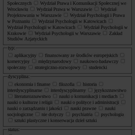
Społecznych
Wydział Prawa i Komunikacji Społecznej we
Wrocławiu
Wydział Prawa w Warszawie
Wydział
Projektowania w Warszawie
Wydział Psychologii i Prawa
w Poznaniu
Wydział Psychologii w Katowicach
Wydział Psychologii w Katowicach
Wydział Psychologii w
Krakowie
Wydział Psychologii w Warszawie
Zakład
Studiów Azjatyckich
typ:
aplikacyjny
finansowany ze środków europejskich
komercyjny
międzynarodowy
naukowo-badawczy
społeczny
strategiczno-rozwojowy
studencki
dyscyplina:
ekonomia i finanse
filozofia
historia
interdyscyplinarne
interdyscyplinarny
językoznawstwo
literaturoznawstwo
nauki o komunikacji i mediach
nauki o kulturze i religii
nauki o polityce i administracji
nauki o zarządzaniu i jakości
nauki prawne
nauki
socjologiczne
nie dotyczy
psychiatria
psychologia
sztuki plastyczne i konserwacja dzieł sztuki
status: