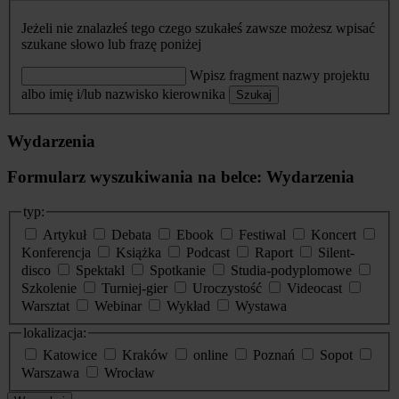
Jeżeli nie znalazłeś tego czego szukałeś zawsze możesz wpisać
szukane słowo lub frazę poniżej
Wpisz fragment nazwy projektu
albo imię i/lub nazwisko kierownika
Szukaj
Wydarzenia
Formularz wyszukiwania na belce: Wydarzenia
typ:
Artykuł
Debata
Ebook
Festiwal
Koncert
Konferencja
Książka
Podcast
Raport
Silent-
disco
Spektakl
Spotkanie
Studia-podyplomowe
Szkolenie
Turniej-gier
Uroczystość
Videocast
Warsztat
Webinar
Wykład
Wystawa
lokalizacja:
Katowice
Kraków
online
Poznań
Sopot
Warszawa
Wrocław