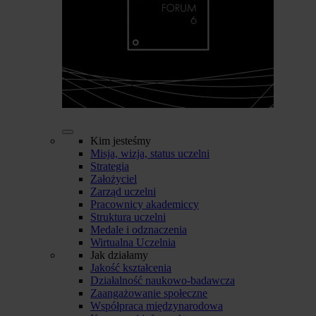
Kim jesteśmy
Misja, wizja, status uczelni
Strategia
Założyciel
Zarząd uczelni
Pracownicy akademiccy
Struktura uczelni
Medale i odznaczenia
Wirtualna Uczelnia
Jak działamy
Jakość kształcenia
Działalność naukowo-badawcza
Zaangażowanie społeczne
Współpraca międzynarodowa