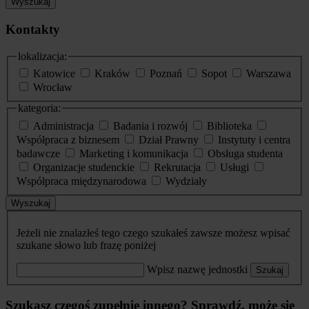
Wyszukaj
Kontakty
lokalizacja:
Katowice
Kraków
Poznań
Sopot
Warszawa
Wrocław
kategoria:
Administracja
Badania i rozwój
Biblioteka
Współpraca z biznesem
Dział Prawny
Instytuty i centra
badawcze
Marketing i komunikacja
Obsługa studenta
Organizacje studenckie
Rekrutacja
Usługi
Współpraca międzynarodowa
Wydziały
Wyszukaj
Jeżeli nie znalazłeś tego czego szukałeś zawsze możesz wpisać
szukane słowo lub frazę poniżej
Wpisz nazwę jednostki
Szukaj
Szukasz czegoś zupełnie innego? Sprawdź, może się