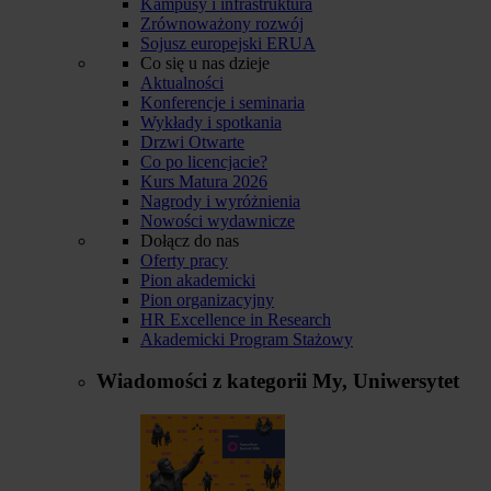
Kampusy i infrastruktura
Zrównoważony rozwój
Sojusz europejski ERUA
Co się u nas dzieje
Aktualności
Konferencje i seminaria
Wykłady i spotkania
Drzwi Otwarte
Co po licencjacie?
Kurs Matura 2026
Nagrody i wyróżnienia
Nowości wydawnicze
Dołącz do nas
Oferty pracy
Pion akademicki
Pion organizacyjny
HR Excellence in Research
Akademicki Program Stażowy
Wiadomości z kategorii
My, Uniwersytet