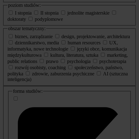
poziom studiów:
I stopnia
II stopnia
jednolite magisterskie
doktoraty
podyplomowe
obszar tematyczny:
biznes, zarządzanie
design, projektowanie, architektura
dziennikarstwo, media
human resources
UX,
informatyka, nowe technologie
języki obce, komunikacja
międzykulturowa
kultura, literatura, sztuka
marketing,
public relations
prawo
psychologia
psychoterapia
rozwój osobisty, coaching
społeczeństwo, państwo,
polityka
zdrowie, zaburzenia psychiczne
AI (sztuczna
inteligencja)
dodatkowe
forma studiów:
informacje
o
studiach