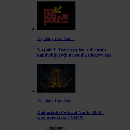
Wykłady i spotkania
Na pole!!! Twórczy plener dla osób
kandydujących na studia (dogrywka)
Wykłady i spotkania
Dolnośląski Festiwal Nauki 2026 –
wydarzenia na USWPS