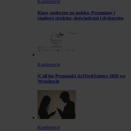
Konferencje
Klasy społeczne po polsku. Przemiany i
ciągłości struktur, doświadczeń i dyskursów
Konferencje
[Call for Proposals] ArtTechScience 2026 we
Wrocławiu
Konferencje