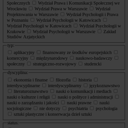
Społecznych
Wydział Prawa i Komunikacji Społecznej we
Wrocławiu
Wydział Prawa w Warszawie
Wydział
Projektowania w Warszawie
Wydział Psychologii i Prawa
w Poznaniu
Wydział Psychologii w Katowicach
Wydział Psychologii w Katowicach
Wydział Psychologii w
Krakowie
Wydział Psychologii w Warszawie
Zakład
Studiów Azjatyckich
typ:
aplikacyjny
finansowany ze środków europejskich
komercyjny
międzynarodowy
naukowo-badawczy
społeczny
strategiczno-rozwojowy
studencki
dyscyplina:
ekonomia i finanse
filozofia
historia
interdyscyplinarne
interdyscyplinarny
językoznawstwo
literaturoznawstwo
nauki o komunikacji i mediach
nauki o kulturze i religii
nauki o polityce i administracji
nauki o zarządzaniu i jakości
nauki prawne
nauki
socjologiczne
nie dotyczy
psychiatria
psychologia
sztuki plastyczne i konserwacja dzieł sztuki
status: