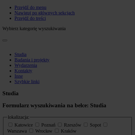
Przejdź do menu
Nawiguj po głównych sekcjach
Przejdź do treści
Wybierz kategorię wyszukiwania
Studia
Badania i projekty
Wydarzenia
Kontakty
Inne
Szybkie linki
Studia
Formularz wyszukiwania na belce: Studia
lokalizacja:
Katowice
Poznań
Rzeszów
Sopot
Warszawa
Wrocław
Kraków