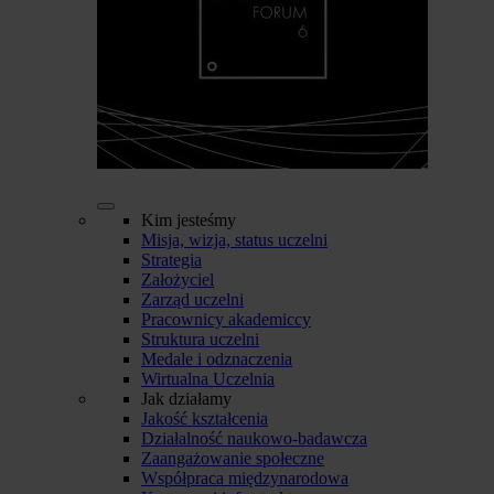
Kim jesteśmy
Misja, wizja, status uczelni
Strategia
Założyciel
Zarząd uczelni
Pracownicy akademiccy
Struktura uczelni
Medale i odznaczenia
Wirtualna Uczelnia
Jak działamy
Jakość kształcenia
Działalność naukowo-badawcza
Zaangażowanie społeczne
Współpraca międzynarodowa