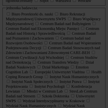
ogólnouczelniany
Sopot
Warszawa
Wrocław
jednostka badawcza:
Biuro Prorektorki ds. nauki
Biuro Rekrutacji
Międzynarodowej Uniwersytetu SWPS
Biuro Współpracy
Międzynarodowej
Centrum Badań nad Bullyingiem
Centrum Badań nad Ekonomiką Miejsc Pamięci
Centrum
Badań nad Historią i Sprawiedliwością
Centrum Badań
nad Poznaniem i Zachowaniem
Centrum badań nad
Rozwojem Osobowości
Centrum Badań nad Wspieraniem
Podejmowania Decyzji
Centrum Badań Stosowanych nad
Zdrowiem i Zachowaniami Zdrowotnymi CARE-BEH
Centrum Cywilizacji Azji Wschodniej
Centrum Studiów
nad Demokracją
Centrum Transferu Wiedzy
Dział
Badań Naukowych
Dział Marketingu
Emotion
Cognition Lab
Europejski Uniwersytet Viadrina
Health
Coping Research Group
Instytut Nauk Humanistycznych
Instytut Nauk Społecznych
Instytut Prawa
Instytut
Projektowania
Instytut Psychologii
Konfederacja
Lewiatan
Młodzi w Centrum Lab
StresLab Centrum
Badań nad Stresem
Szkoła Doktorska
Uniwersytet
SWPS
Wydział Interdyscyplinarny w Krakowie
Wydział Nauk Humanistycznych
Wydział Nauk