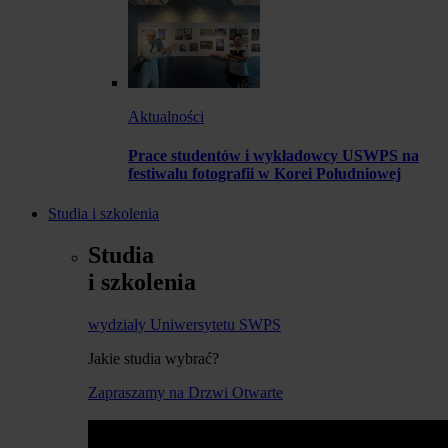
Aktualności
Prace studentów i wykładowcy USWPS na
festiwalu fotografii w Korei Południowej
Studia i szkolenia
Studia
i szkolenia
wydziały Uniwersytetu SWPS
Jakie studia wybrać?
Zapraszamy na Drzwi Otwarte