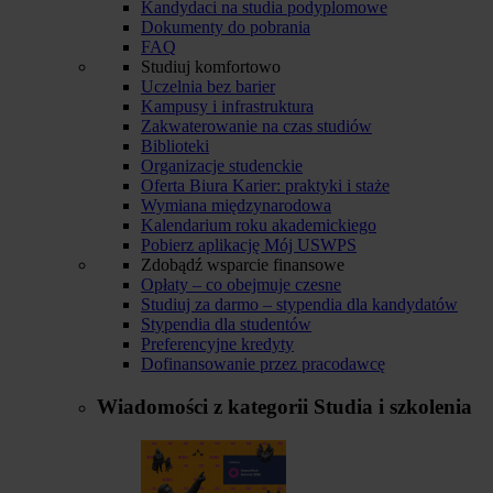
Kandydaci na studia podyplomowe
Dokumenty do pobrania
FAQ
Studiuj komfortowo
Uczelnia bez barier
Kampusy i infrastruktura
Zakwaterowanie na czas studiów
Biblioteki
Organizacje studenckie
Oferta Biura Karier: praktyki i staże
Wymiana międzynarodowa
Kalendarium roku akademickiego
Pobierz aplikację Mój USWPS
Zdobądź wsparcie finansowe
Opłaty – co obejmuje czesne
Studiuj za darmo – stypendia dla kandydatów
Stypendia dla studentów
Preferencyjne kredyty
Dofinansowanie przez pracodawcę
Wiadomości z kategorii
Studia i szkolenia