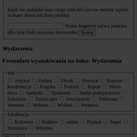
Jeżeli nie znalazłeś tego czego szukałeś zawsze możesz wpisać
szukane słowo lub frazę poniżej
Wpisz fragment nazwy projektu
albo imię i/lub nazwisko kierownika
Szukaj
Wydarzenia
Formularz wyszukiwania na belce: Wydarzenia
typ:
Artykuł
Debata
Ebook
Festiwal
Koncert
Konferencja
Książka
Podcast
Raport
Silent-
disco
Spektakl
Spotkanie
Studia-podyplomowe
Szkolenie
Turniej-gier
Uroczystość
Videocast
Warsztat
Webinar
Wykład
Wystawa
lokalizacja:
Katowice
Kraków
online
Poznań
Sopot
Warszawa
Wrocław