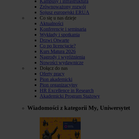
Kampusy i infrastruktura
Zrównoważony rozwój
Sojusz europejski ERUA
Co się u nas dzieje
Aktualności
Konferencje i seminaria
Wykłady i spotkania
Drzwi Otwarte
Co po licencjacie?
Kurs Matura 2026
Nagrody i wyróżnienia
Nowości wydawnicze
Dołącz do nas
Oferty pracy
Pion akademicki
Pion organizacyjny
HR Excellence in Research
Akademicki Program Stażowy
Wiadomości z kategorii
My, Uniwersytet