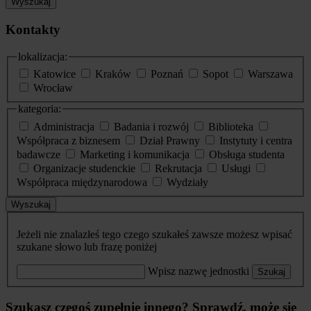
Wyszukaj
Kontakty
lokalizacja:
Katowice
Kraków
Poznań
Sopot
Warszawa
Wrocław
kategoria:
Administracja
Badania i rozwój
Biblioteka
Współpraca z biznesem
Dział Prawny
Instytuty i centra
badawcze
Marketing i komunikacja
Obsługa studenta
Organizacje studenckie
Rekrutacja
Usługi
Współpraca międzynarodowa
Wydziały
Wyszukaj
Jeżeli nie znalazłeś tego czego szukałeś zawsze możesz wpisać
szukane słowo lub frazę poniżej
Wpisz nazwę jednostki
Szukaj
Szukasz czegoś zupełnie innego? Sprawdź, może się