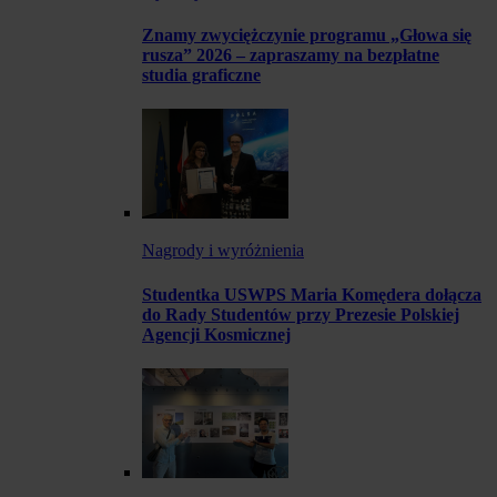
Znamy zwyciężczynie programu „Głowa się
rusza” 2026 – zapraszamy na bezpłatne
studia graficzne
Nagrody i wyróżnienia
Studentka USWPS Maria Komędera dołącza
do Rady Studentów przy Prezesie Polskiej
Agencji Kosmicznej