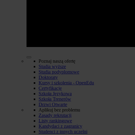
Poznaj naszą ofertę
Studia wyższe
Studia podyplomowe
Doktoraty
Kursy i szkolenia - OpenEdu
Certyfikacje
Szkoła Językowa
Szkoła Trenerów
Drzwi Otwarte
Aplikuj bez problemu
Zasady rekrutacji
Listy rankingowe
Kandydaci z zagranicy
Studenci z innych uczelni