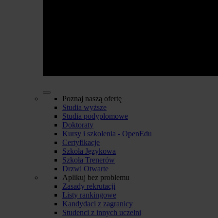
Poznaj naszą ofertę
Studia wyższe
Studia podyplomowe
Doktoraty
Kursy i szkolenia - OpenEdu
Certyfikacje
Szkoła Językowa
Szkoła Trenerów
Drzwi Otwarte
Aplikuj bez problemu
Zasady rekrutacji
Listy rankingowe
Kandydaci z zagranicy
Studenci z innych uczelni