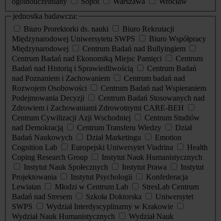
ogólnouczelniany
Sopot
Warszawa
Wrocław
jednostka badawcza:
Biuro Prorektorki ds. nauki
Biuro Rekrutacji
Międzynarodowej Uniwersytetu SWPS
Biuro Współpracy
Międzynarodowej
Centrum Badań nad Bullyingiem
Centrum Badań nad Ekonomiką Miejsc Pamięci
Centrum
Badań nad Historią i Sprawiedliwością
Centrum Badań
nad Poznaniem i Zachowaniem
Centrum badań nad
Rozwojem Osobowości
Centrum Badań nad Wspieraniem
Podejmowania Decyzji
Centrum Badań Stosowanych nad
Zdrowiem i Zachowaniami Zdrowotnymi CARE-BEH
Centrum Cywilizacji Azji Wschodniej
Centrum Studiów
nad Demokracją
Centrum Transferu Wiedzy
Dział
Badań Naukowych
Dział Marketingu
Emotion
Cognition Lab
Europejski Uniwersytet Viadrina
Health
Coping Research Group
Instytut Nauk Humanistycznych
Instytut Nauk Społecznych
Instytut Prawa
Instytut
Projektowania
Instytut Psychologii
Konfederacja
Lewiatan
Młodzi w Centrum Lab
StresLab Centrum
Badań nad Stresem
Szkoła Doktorska
Uniwersytet
SWPS
Wydział Interdyscyplinarny w Krakowie
Wydział Nauk Humanistycznych
Wydział Nauk