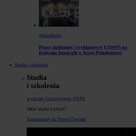
Aktualności
Prace studentów i wykładowcy USWPS na
festiwalu fotografii w Korei Południowej
Studia i szkolenia
Studia
i szkolenia
wydziały Uniwersytetu SWPS
Jakie studia wybrać?
Zapraszamy na Drzwi Otwarte