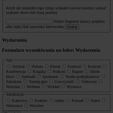
Jeżeli nie znalazłeś tego czego szukałeś zawsze możesz wpisać
szukane słowo lub frazę poniżej
Wpisz fragment nazwy projektu
albo imię i/lub nazwisko kierownika
Szukaj
Wydarzenia
Formularz wyszukiwania na belce: Wydarzenia
typ:
Artykuł
Debata
Ebook
Festiwal
Koncert
Konferencja
Książka
Podcast
Raport
Silent-
disco
Spektakl
Spotkanie
Studia-podyplomowe
Szkolenie
Turniej-gier
Uroczystość
Videocast
Warsztat
Webinar
Wykład
Wystawa
lokalizacja:
Katowice
Kraków
online
Poznań
Sopot
Warszawa
Wrocław