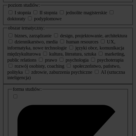
poziom studiów:
I stopnia
II stopnia
jednolite magisterskie
doktoraty
podyplomowe
obszar tematyczny:
biznes, zarządzanie
design, projektowanie, architektura
dziennikarstwo, media
human resources
UX,
informatyka, nowe technologie
języki obce, komunikacja
międzykulturowa
kultura, literatura, sztuka
marketing,
public relations
prawo
psychologia
psychoterapia
rozwój osobisty, coaching
społeczeństwo, państwo,
polityka
zdrowie, zaburzenia psychiczne
AI (sztuczna
inteligencja)
dodatkowe
forma studiów:
informacje
o
studiach