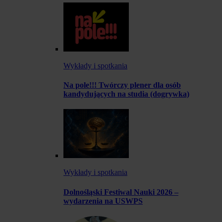
Wykłady i spotkania
Na pole!!! Twórczy plener dla osób
kandydujących na studia (dogrywka)
Wykłady i spotkania
Dolnośląski Festiwal Nauki 2026 –
wydarzenia na USWPS