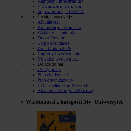
Kampusy i infrastruktura
Zrównoważony rozwój
Sojusz europejski ERUA
Co się u nas dzieje
Aktualności
Konferencje i seminaria
Wykłady i spotkania
Drzwi Otwarte
Co po licencjacie?
Kurs Matura 2026
Nagrody i wyróżnienia
Nowości wydawnicze
Dołącz do nas
Oferty pracy
Pion akademicki
Pion organizacyjny
HR Excellence in Research
Akademicki Program Stażowy
Wiadomości z kategorii
My, Uniwersytet