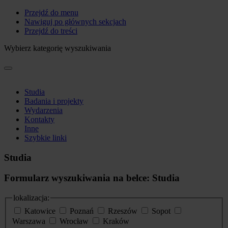
Przejdź do menu
Nawiguj po głównych sekcjach
Przejdź do treści
Wybierz kategorię wyszukiwania
Studia
Badania i projekty
Wydarzenia
Kontakty
Inne
Szybkie linki
Studia
Formularz wyszukiwania na belce: Studia
lokalizacja:
Katowice
Poznań
Rzeszów
Sopot
Warszawa
Wrocław
Kraków