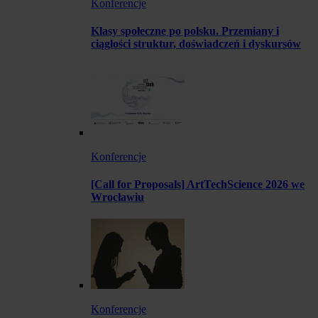
Konferencje
Klasy społeczne po polsku. Przemiany i
ciągłości struktur, doświadczeń i dyskursów
Konferencje
[Call for Proposals] ArtTechScience 2026 we
Wrocławiu
Konferencje