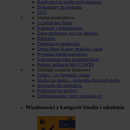
Kandydaci na studia podyplomowe
Dokumenty do pobrania
FAQ
Studiuj komfortowo
Uczelnia bez barier
Kampusy i infrastruktura
Zakwaterowanie na czas studiów
Biblioteki
Organizacje studenckie
Oferta Biura Karier: praktyki i staże
Wymiana międzynarodowa
Kalendarium roku akademickiego
Pobierz aplikację Mój USWPS
Zdobądź wsparcie finansowe
Opłaty – co obejmuje czesne
Studiuj za darmo – stypendia dla kandydatów
Stypendia dla studentów
Preferencyjne kredyty
Dofinansowanie przez pracodawcę
Wiadomości z kategorii
Studia i szkolenia