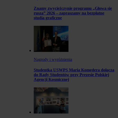
Znamy zwyciężczynie programu „Głowa się
rusza” 2026 – zapraszamy na bezpłatne
studia graficzne
Nagrody i wyróżnienia
Studentka USWPS Maria Komędera dołącza
do Rady Studentów przy Prezesie Polskiej
Agencji Kosmicznej