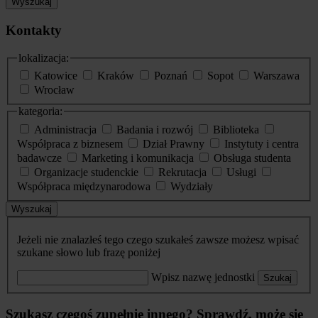
Wyszukaj
Kontakty
lokalizacja:
Katowice
Kraków
Poznań
Sopot
Warszawa
Wrocław
kategoria:
Administracja
Badania i rozwój
Biblioteka
Współpraca z biznesem
Dział Prawny
Instytuty i centra
badawcze
Marketing i komunikacja
Obsługa studenta
Organizacje studenckie
Rekrutacja
Usługi
Współpraca międzynarodowa
Wydziały
Wyszukaj
Jeżeli nie znalazłeś tego czego szukałeś zawsze możesz wpisać
szukane słowo lub frazę poniżej
Wpisz nazwę jednostki
Szukaj
Szukasz czegoś zupełnie innego? Sprawdź, może się