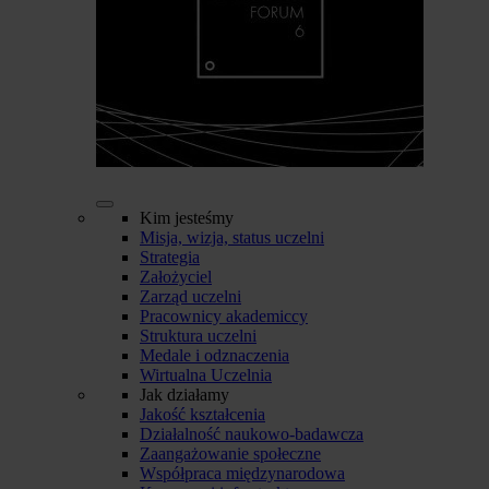
Kim jesteśmy
Misja, wizja, status uczelni
Strategia
Założyciel
Zarząd uczelni
Pracownicy akademiccy
Struktura uczelni
Medale i odznaczenia
Wirtualna Uczelnia
Jak działamy
Jakość kształcenia
Działalność naukowo-badawcza
Zaangażowanie społeczne
Współpraca międzynarodowa