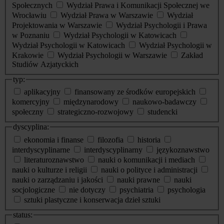
Społecznych
Wydział Prawa i Komunikacji Społecznej we
Wrocławiu
Wydział Prawa w Warszawie
Wydział
Projektowania w Warszawie
Wydział Psychologii i Prawa
w Poznaniu
Wydział Psychologii w Katowicach
Wydział Psychologii w Katowicach
Wydział Psychologii w
Krakowie
Wydział Psychologii w Warszawie
Zakład
Studiów Azjatyckich
typ:
aplikacyjny
finansowany ze środków europejskich
komercyjny
międzynarodowy
naukowo-badawczy
społeczny
strategiczno-rozwojowy
studencki
dyscyplina:
ekonomia i finanse
filozofia
historia
interdyscyplinarne
interdyscyplinarny
językoznawstwo
literaturoznawstwo
nauki o komunikacji i mediach
nauki o kulturze i religii
nauki o polityce i administracji
nauki o zarządzaniu i jakości
nauki prawne
nauki
socjologiczne
nie dotyczy
psychiatria
psychologia
sztuki plastyczne i konserwacja dzieł sztuki
status: