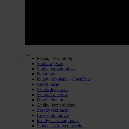
Poznaj naszą ofertę
Studia wyższe
Studia podyplomowe
Doktoraty
Kursy i szkolenia - OpenEdu
Certyfikacje
Szkoła Językowa
Szkoła Trenerów
Drzwi Otwarte
Aplikuj bez problemu
Zasady rekrutacji
Listy rankingowe
Kandydaci z zagranicy
Studenci z innych uczelni