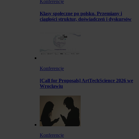
Konferencje
Klasy społeczne po polsku. Przemiany i
ciągłości struktur, doświadczeń i dyskursów
Konferencje
[Call for Proposals] ArtTechScience 2026 we
Wrocławiu
Konferencje