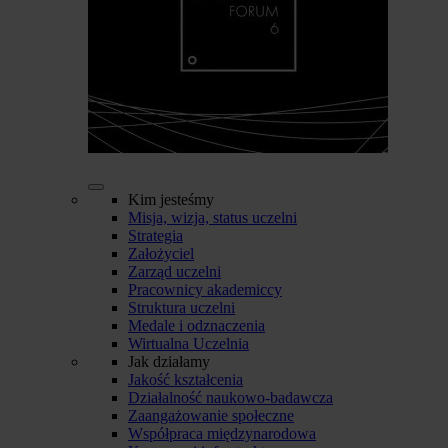
Kim jesteśmy
Misja, wizja, status uczelni
Strategia
Założyciel
Zarząd uczelni
Pracownicy akademiccy
Struktura uczelni
Medale i odznaczenia
Wirtualna Uczelnia
Jak działamy
Jakość kształcenia
Działalność naukowo-badawcza
Zaangażowanie społeczne
Współpraca międzynarodowa