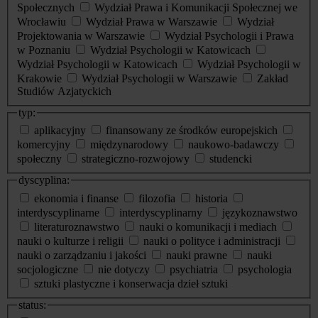
Społecznych
Wydział Prawa i Komunikacji Społecznej we
Wrocławiu
Wydział Prawa w Warszawie
Wydział
Projektowania w Warszawie
Wydział Psychologii i Prawa
w Poznaniu
Wydział Psychologii w Katowicach
Wydział Psychologii w Katowicach
Wydział Psychologii w
Krakowie
Wydział Psychologii w Warszawie
Zakład
Studiów Azjatyckich
typ:
aplikacyjny
finansowany ze środków europejskich
komercyjny
międzynarodowy
naukowo-badawczy
społeczny
strategiczno-rozwojowy
studencki
dyscyplina:
ekonomia i finanse
filozofia
historia
interdyscyplinarne
interdyscyplinarny
językoznawstwo
literaturoznawstwo
nauki o komunikacji i mediach
nauki o kulturze i religii
nauki o polityce i administracji
nauki o zarządzaniu i jakości
nauki prawne
nauki
socjologiczne
nie dotyczy
psychiatria
psychologia
sztuki plastyczne i konserwacja dzieł sztuki
status: