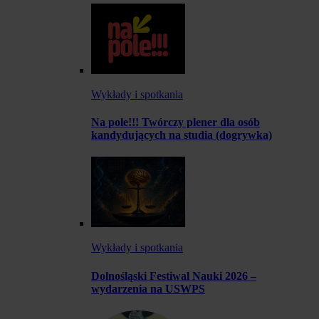
Wykłady i spotkania
Na pole!!! Twórczy plener dla osób
kandydujących na studia (dogrywka)
Wykłady i spotkania
Dolnośląski Festiwal Nauki 2026 –
wydarzenia na USWPS