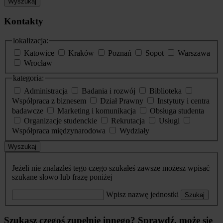
Wyszukaj
Kontakty
lokalizacja:
Katowice
Kraków
Poznań
Sopot
Warszawa
Wrocław
kategoria:
Administracja
Badania i rozwój
Biblioteka
Współpraca z biznesem
Dział Prawny
Instytuty i centra
badawcze
Marketing i komunikacja
Obsługa studenta
Organizacje studenckie
Rekrutacja
Usługi
Współpraca międzynarodowa
Wydziały
Wyszukaj
Jeżeli nie znalazłeś tego czego szukałeś zawsze możesz wpisać
szukane słowo lub frazę poniżej
Wpisz nazwę jednostki
Szukaj
Szukasz czegoś zupełnie innego? Sprawdź, może się