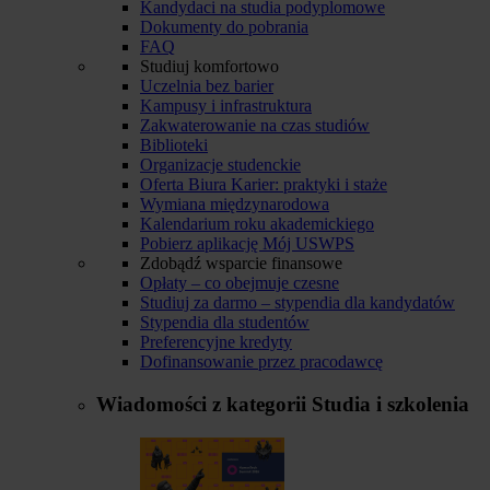
Kandydaci na studia podyplomowe
Dokumenty do pobrania
FAQ
Studiuj komfortowo
Uczelnia bez barier
Kampusy i infrastruktura
Zakwaterowanie na czas studiów
Biblioteki
Organizacje studenckie
Oferta Biura Karier: praktyki i staże
Wymiana międzynarodowa
Kalendarium roku akademickiego
Pobierz aplikację Mój USWPS
Zdobądź wsparcie finansowe
Opłaty – co obejmuje czesne
Studiuj za darmo – stypendia dla kandydatów
Stypendia dla studentów
Preferencyjne kredyty
Dofinansowanie przez pracodawcę
Wiadomości z kategorii
Studia i szkolenia