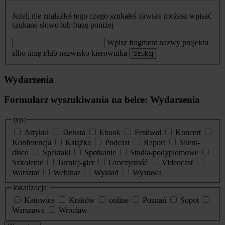
Jeżeli nie znalazłeś tego czego szukałeś zawsze możesz wpisać
szukane słowo lub frazę poniżej
Wpisz fragment nazwy projektu
albo imię i/lub nazwisko kierownika
Szukaj
Wydarzenia
Formularz wyszukiwania na belce: Wydarzenia
typ:
Artykuł
Debata
Ebook
Festiwal
Koncert
Konferencja
Książka
Podcast
Raport
Silent-
disco
Spektakl
Spotkanie
Studia-podyplomowe
Szkolenie
Turniej-gier
Uroczystość
Videocast
Warsztat
Webinar
Wykład
Wystawa
lokalizacja:
Katowice
Kraków
online
Poznań
Sopot
Warszawa
Wrocław