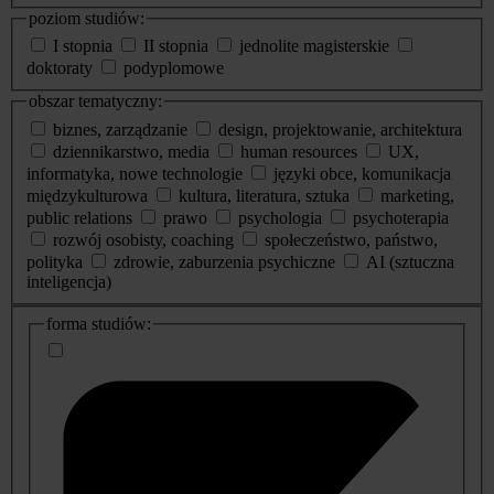
poziom studiów:
I stopnia
II stopnia
jednolite magisterskie
doktoraty
podyplomowe
obszar tematyczny:
biznes, zarządzanie
design, projektowanie, architektura
dziennikarstwo, media
human resources
UX,
informatyka, nowe technologie
języki obce, komunikacja
międzykulturowa
kultura, literatura, sztuka
marketing,
public relations
prawo
psychologia
psychoterapia
rozwój osobisty, coaching
społeczeństwo, państwo,
polityka
zdrowie, zaburzenia psychiczne
AI (sztuczna
inteligencja)
dodatkowe
forma studiów:
informacje
o
studiach