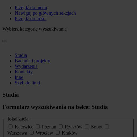
Przejdź do menu
Nawiguj po głównych sekcjach
Przejdź do treści
Wybierz kategorię wyszukiwania
Studia
Badania i projekty
Wydarzenia
Kontakty
Inne
Szybkie linki
Studia
Formularz wyszukiwania na belce: Studia
lokalizacja:
Katowice
Poznań
Rzeszów
Sopot
Warszawa
Wrocław
Kraków