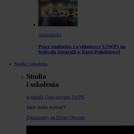
Aktualności
Prace studentów i wykładowcy USWPS na
festiwalu fotografii w Korei Południowej
Studia i szkolenia
Studia
i szkolenia
wydziały Uniwersytetu SWPS
Jakie studia wybrać?
Zapraszamy na Drzwi Otwarte