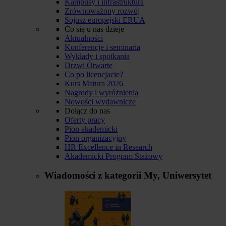
Kampusy i infrastruktura
Zrównoważony rozwój
Sojusz europejski ERUA
Co się u nas dzieje
Aktualności
Konferencje i seminaria
Wykłady i spotkania
Drzwi Otwarte
Co po licencjacie?
Kurs Matura 2026
Nagrody i wyróżnienia
Nowości wydawnicze
Dołącz do nas
Oferty pracy
Pion akademicki
Pion organizacyjny
HR Excellence in Research
Akademicki Program Stażowy
Wiadomości z kategorii
My, Uniwersytet