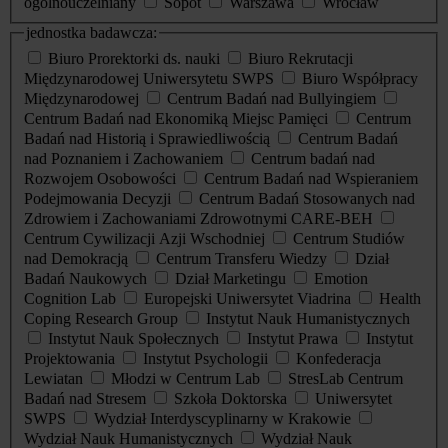
ogólnouczelniany
Sopot
Warszawa
Wrocław
jednostka badawcza:
Biuro Prorektorki ds. nauki
Biuro Rekrutacji
Międzynarodowej Uniwersytetu SWPS
Biuro Współpracy
Międzynarodowej
Centrum Badań nad Bullyingiem
Centrum Badań nad Ekonomiką Miejsc Pamięci
Centrum
Badań nad Historią i Sprawiedliwością
Centrum Badań
nad Poznaniem i Zachowaniem
Centrum badań nad
Rozwojem Osobowości
Centrum Badań nad Wspieraniem
Podejmowania Decyzji
Centrum Badań Stosowanych nad
Zdrowiem i Zachowaniami Zdrowotnymi CARE-BEH
Centrum Cywilizacji Azji Wschodniej
Centrum Studiów
nad Demokracją
Centrum Transferu Wiedzy
Dział
Badań Naukowych
Dział Marketingu
Emotion
Cognition Lab
Europejski Uniwersytet Viadrina
Health
Coping Research Group
Instytut Nauk Humanistycznych
Instytut Nauk Społecznych
Instytut Prawa
Instytut
Projektowania
Instytut Psychologii
Konfederacja
Lewiatan
Młodzi w Centrum Lab
StresLab Centrum
Badań nad Stresem
Szkoła Doktorska
Uniwersytet
SWPS
Wydział Interdyscyplinarny w Krakowie
Wydział Nauk Humanistycznych
Wydział Nauk