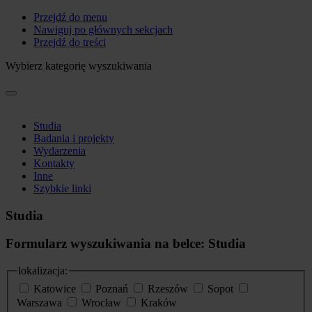
Przejdź do menu
Nawiguj po głównych sekcjach
Przejdź do treści
Wybierz kategorię wyszukiwania
Studia
Badania i projekty
Wydarzenia
Kontakty
Inne
Szybkie linki
Studia
Formularz wyszukiwania na belce: Studia
lokalizacja:
Katowice
Poznań
Rzeszów
Sopot
Warszawa
Wrocław
Kraków