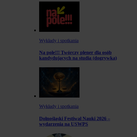
Wykłady i spotkania
Na pole!!! Twórczy plener dla osób
kandydujących na studia (dogrywka)
Wykłady i spotkania
Dolnośląski Festiwal Nauki 2026 –
wydarzenia na USWPS