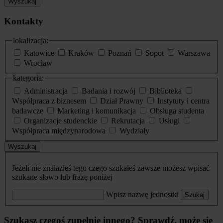
Wyszukaj
Kontakty
lokalizacja:
Katowice
Kraków
Poznań
Sopot
Warszawa
Wrocław
kategoria:
Administracja
Badania i rozwój
Biblioteka
Współpraca z biznesem
Dział Prawny
Instytuty i centra
badawcze
Marketing i komunikacja
Obsługa studenta
Organizacje studenckie
Rekrutacja
Usługi
Współpraca międzynarodowa
Wydziały
Wyszukaj
Jeżeli nie znalazłeś tego czego szukałeś zawsze możesz wpisać
szukane słowo lub frazę poniżej
Wpisz nazwę jednostki
Szukaj
Szukasz czegoś zupełnie innego? Sprawdź, może się