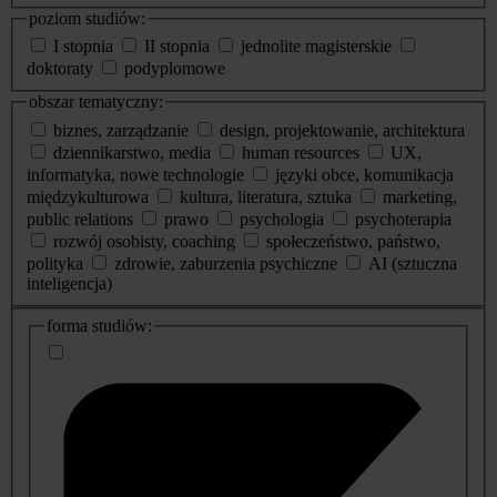
poziom studiów:
I stopnia
II stopnia
jednolite magisterskie
doktoraty
podyplomowe
obszar tematyczny:
biznes, zarządzanie
design, projektowanie, architektura
dziennikarstwo, media
human resources
UX,
informatyka, nowe technologie
języki obce, komunikacja
międzykulturowa
kultura, literatura, sztuka
marketing,
public relations
prawo
psychologia
psychoterapia
rozwój osobisty, coaching
społeczeństwo, państwo,
polityka
zdrowie, zaburzenia psychiczne
AI (sztuczna
inteligencja)
dodatkowe
forma studiów:
informacje
o
studiach