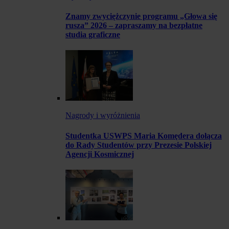
Znamy zwyciężczynie programu „Głowa się
rusza” 2026 – zapraszamy na bezpłatne
studia graficzne
Nagrody i wyróżnienia
Studentka USWPS Maria Komędera dołącza
do Rady Studentów przy Prezesie Polskiej
Agencji Kosmicznej