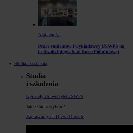
Aktualności
Prace studentów i wykładowcy USWPS na
festiwalu fotografii w Korei Południowej
Studia i szkolenia
Studia
i szkolenia
wydziały Uniwersytetu SWPS
Jakie studia wybrać?
Zapraszamy na Drzwi Otwarte