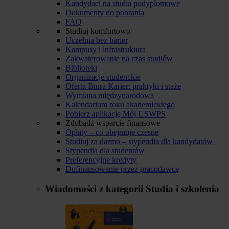
Kandydaci na studia podyplomowe
Dokumenty do pobrania
FAQ
Studiuj komfortowo
Uczelnia bez barier
Kampusy i infrastruktura
Zakwaterowanie na czas studiów
Biblioteki
Organizacje studenckie
Oferta Biura Karier: praktyki i staże
Wymiana międzynarodowa
Kalendarium roku akademickiego
Pobierz aplikację Mój USWPS
Zdobądź wsparcie finansowe
Opłaty – co obejmuje czesne
Studiuj za darmo – stypendia dla kandydatów
Stypendia dla studentów
Preferencyjne kredyty
Dofinansowanie przez pracodawcę
Wiadomości z kategorii
Studia i szkolenia