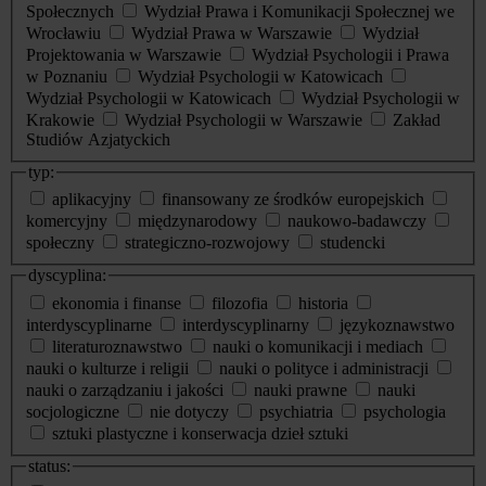
Społecznych
Wydział Prawa i Komunikacji Społecznej we
Wrocławiu
Wydział Prawa w Warszawie
Wydział
Projektowania w Warszawie
Wydział Psychologii i Prawa
w Poznaniu
Wydział Psychologii w Katowicach
Wydział Psychologii w Katowicach
Wydział Psychologii w
Krakowie
Wydział Psychologii w Warszawie
Zakład
Studiów Azjatyckich
typ:
aplikacyjny
finansowany ze środków europejskich
komercyjny
międzynarodowy
naukowo-badawczy
społeczny
strategiczno-rozwojowy
studencki
dyscyplina:
ekonomia i finanse
filozofia
historia
interdyscyplinarne
interdyscyplinarny
językoznawstwo
literaturoznawstwo
nauki o komunikacji i mediach
nauki o kulturze i religii
nauki o polityce i administracji
nauki o zarządzaniu i jakości
nauki prawne
nauki
socjologiczne
nie dotyczy
psychiatria
psychologia
sztuki plastyczne i konserwacja dzieł sztuki
status: