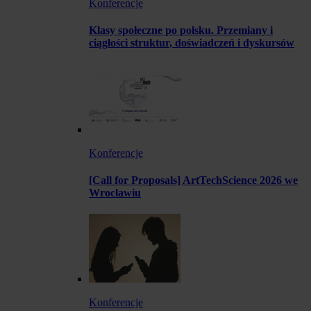
Konferencje
Klasy społeczne po polsku. Przemiany i
ciągłości struktur, doświadczeń i dyskursów
Konferencje
[Call for Proposals] ArtTechScience 2026 we
Wrocławiu
Konferencje