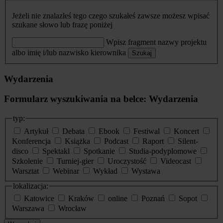
Jeżeli nie znalazłeś tego czego szukałeś zawsze możesz wpisać
szukane słowo lub frazę poniżej
Wpisz fragment nazwy projektu
albo imię i/lub nazwisko kierownika
Szukaj
Wydarzenia
Formularz wyszukiwania na belce: Wydarzenia
typ:
Artykuł
Debata
Ebook
Festiwal
Koncert
Konferencja
Książka
Podcast
Raport
Silent-
disco
Spektakl
Spotkanie
Studia-podyplomowe
Szkolenie
Turniej-gier
Uroczystość
Videocast
Warsztat
Webinar
Wykład
Wystawa
lokalizacja:
Katowice
Kraków
online
Poznań
Sopot
Warszawa
Wrocław