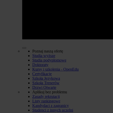
Poznaj naszą ofertę
Studia wyższe
Studia podyplomowe
Doktoraty
Kursy i szkolenia - OpenEdu
Certyfikacje
Szkoła Językowa
Szkoła Trenerów
Drzwi Otwarte
Aplikuj bez problemu
Zasady rekrutacji
Listy rankingowe
Kandydaci z zagranicy
Studenci z innych uczelni