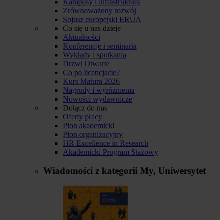
Kampusy i infrastruktura
Zrównoważony rozwój
Sojusz europejski ERUA
Co się u nas dzieje
Aktualności
Konferencje i seminaria
Wykłady i spotkania
Drzwi Otwarte
Co po licencjacie?
Kurs Matura 2026
Nagrody i wyróżnienia
Nowości wydawnicze
Dołącz do nas
Oferty pracy
Pion akademicki
Pion organizacyjny
HR Excellence in Research
Akademicki Program Stażowy
Wiadomości z kategorii
My, Uniwersytet