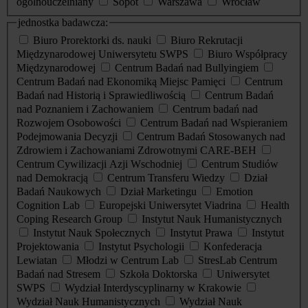
ogólnouczelniany
Sopot
Warszawa
Wrocław
jednostka badawcza:
Biuro Prorektorki ds. nauki
Biuro Rekrutacji
Międzynarodowej Uniwersytetu SWPS
Biuro Współpracy
Międzynarodowej
Centrum Badań nad Bullyingiem
Centrum Badań nad Ekonomiką Miejsc Pamięci
Centrum
Badań nad Historią i Sprawiedliwością
Centrum Badań
nad Poznaniem i Zachowaniem
Centrum badań nad
Rozwojem Osobowości
Centrum Badań nad Wspieraniem
Podejmowania Decyzji
Centrum Badań Stosowanych nad
Zdrowiem i Zachowaniami Zdrowotnymi CARE-BEH
Centrum Cywilizacji Azji Wschodniej
Centrum Studiów
nad Demokracją
Centrum Transferu Wiedzy
Dział
Badań Naukowych
Dział Marketingu
Emotion
Cognition Lab
Europejski Uniwersytet Viadrina
Health
Coping Research Group
Instytut Nauk Humanistycznych
Instytut Nauk Społecznych
Instytut Prawa
Instytut
Projektowania
Instytut Psychologii
Konfederacja
Lewiatan
Młodzi w Centrum Lab
StresLab Centrum
Badań nad Stresem
Szkoła Doktorska
Uniwersytet
SWPS
Wydział Interdyscyplinarny w Krakowie
Wydział Nauk Humanistycznych
Wydział Nauk