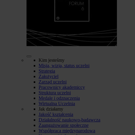
Kim jesteśmy
Misja, wizja, status uczelni
Strategia
Założyciel
Zarząd uczelni
Pracownicy akademiccy
Struktura uczelni
Medale i odznaczenia
Wirtualna Uczelnia
Jak działamy
Jakość kształcenia
Działalność naukowo-badawcza
Zaangażowanie społeczne
Współpraca międzynarodowa