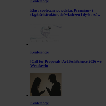
Konferencje
Klasy społeczne po polsku. Przemiany i
ciągłości struktur, doświadczeń i dyskursów
Konferencje
[Call for Proposals] ArtTechScience 2026 we
Wrocławiu
Konferencje