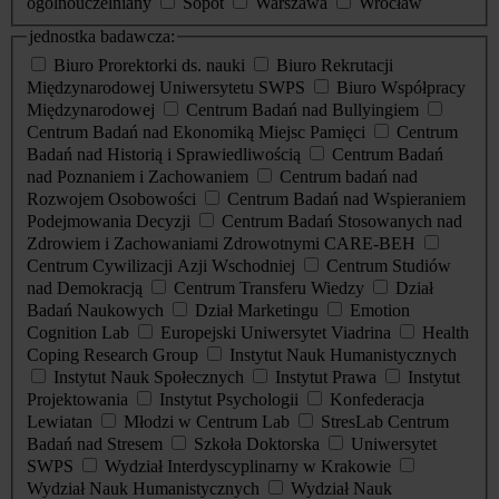
ogólnouczelniany
Sopot
Warszawa
Wrocław
jednostka badawcza:
Biuro Prorektorki ds. nauki
Biuro Rekrutacji
Międzynarodowej Uniwersytetu SWPS
Biuro Współpracy
Międzynarodowej
Centrum Badań nad Bullyingiem
Centrum Badań nad Ekonomiką Miejsc Pamięci
Centrum
Badań nad Historią i Sprawiedliwością
Centrum Badań
nad Poznaniem i Zachowaniem
Centrum badań nad
Rozwojem Osobowości
Centrum Badań nad Wspieraniem
Podejmowania Decyzji
Centrum Badań Stosowanych nad
Zdrowiem i Zachowaniami Zdrowotnymi CARE-BEH
Centrum Cywilizacji Azji Wschodniej
Centrum Studiów
nad Demokracją
Centrum Transferu Wiedzy
Dział
Badań Naukowych
Dział Marketingu
Emotion
Cognition Lab
Europejski Uniwersytet Viadrina
Health
Coping Research Group
Instytut Nauk Humanistycznych
Instytut Nauk Społecznych
Instytut Prawa
Instytut
Projektowania
Instytut Psychologii
Konfederacja
Lewiatan
Młodzi w Centrum Lab
StresLab Centrum
Badań nad Stresem
Szkoła Doktorska
Uniwersytet
SWPS
Wydział Interdyscyplinarny w Krakowie
Wydział Nauk Humanistycznych
Wydział Nauk