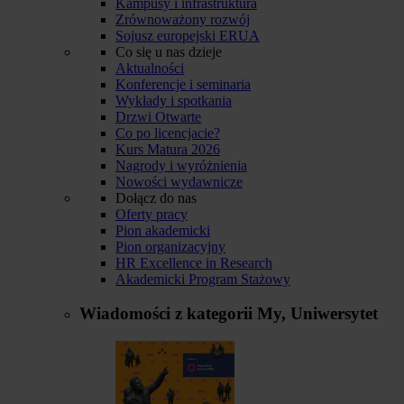
Kampusy i infrastruktura
Zrównoważony rozwój
Sojusz europejski ERUA
Co się u nas dzieje
Aktualności
Konferencje i seminaria
Wykłady i spotkania
Drzwi Otwarte
Co po licencjacie?
Kurs Matura 2026
Nagrody i wyróżnienia
Nowości wydawnicze
Dołącz do nas
Oferty pracy
Pion akademicki
Pion organizacyjny
HR Excellence in Research
Akademicki Program Stażowy
Wiadomości z kategorii
My, Uniwersytet