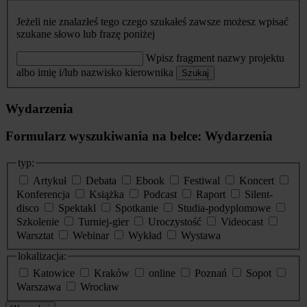
Jeżeli nie znalazłeś tego czego szukałeś zawsze możesz wpisać
szukane słowo lub frazę poniżej
Wpisz fragment nazwy projektu
albo imię i/lub nazwisko kierownika
Szukaj
Wydarzenia
Formularz wyszukiwania na belce: Wydarzenia
typ:
Artykuł
Debata
Ebook
Festiwal
Koncert
Konferencja
Książka
Podcast
Raport
Silent-
disco
Spektakl
Spotkanie
Studia-podyplomowe
Szkolenie
Turniej-gier
Uroczystość
Videocast
Warsztat
Webinar
Wykład
Wystawa
lokalizacja:
Katowice
Kraków
online
Poznań
Sopot
Warszawa
Wrocław