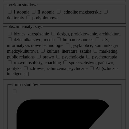
poziom studiów:
I stopnia
II stopnia
jednolite magisterskie
doktoraty
podyplomowe
obszar tematyczny:
biznes, zarządzanie
design, projektowanie, architektura
dziennikarstwo, media
human resources
UX,
informatyka, nowe technologie
języki obce, komunikacja
międzykulturowa
kultura, literatura, sztuka
marketing,
public relations
prawo
psychologia
psychoterapia
rozwój osobisty, coaching
społeczeństwo, państwo,
polityka
zdrowie, zaburzenia psychiczne
AI (sztuczna
inteligencja)
dodatkowe
forma studiów:
informacje
o
studiach