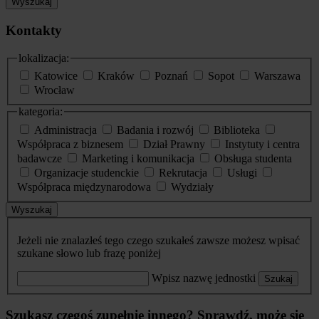
Wyszukaj
Kontakty
lokalizacja:
Katowice
Kraków
Poznań
Sopot
Warszawa
Wrocław
kategoria:
Administracja
Badania i rozwój
Biblioteka
Współpraca z biznesem
Dział Prawny
Instytuty i centra
badawcze
Marketing i komunikacja
Obsługa studenta
Organizacje studenckie
Rekrutacja
Usługi
Współpraca międzynarodowa
Wydziały
Wyszukaj
Jeżeli nie znalazłeś tego czego szukałeś zawsze możesz wpisać
szukane słowo lub frazę poniżej
Wpisz nazwę jednostki
Szukaj
Szukasz czegoś zupełnie innego? Sprawdź, może się