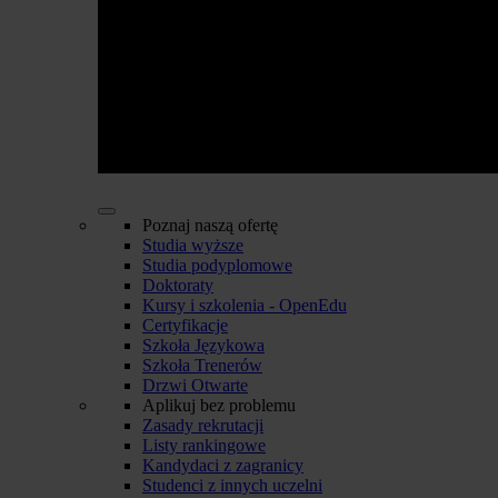
Poznaj naszą ofertę
Studia wyższe
Studia podyplomowe
Doktoraty
Kursy i szkolenia - OpenEdu
Certyfikacje
Szkoła Językowa
Szkoła Trenerów
Drzwi Otwarte
Aplikuj bez problemu
Zasady rekrutacji
Listy rankingowe
Kandydaci z zagranicy
Studenci z innych uczelni