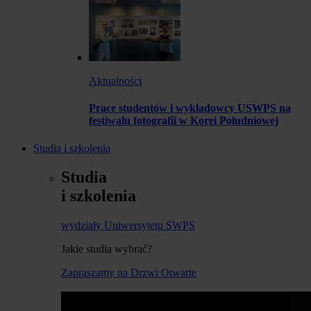
Aktualności
Prace studentów i wykładowcy USWPS na
festiwalu fotografii w Korei Południowej
Studia i szkolenia
Studia
i szkolenia
wydziały Uniwersytetu SWPS
Jakie studia wybrać?
Zapraszamy na Drzwi Otwarte