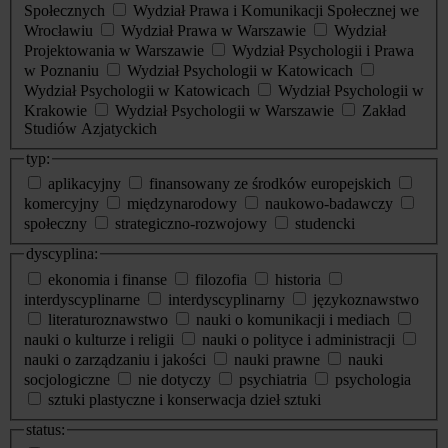
Społecznych
Wydział Prawa i Komunikacji Społecznej we
Wrocławiu
Wydział Prawa w Warszawie
Wydział
Projektowania w Warszawie
Wydział Psychologii i Prawa
w Poznaniu
Wydział Psychologii w Katowicach
Wydział Psychologii w Katowicach
Wydział Psychologii w
Krakowie
Wydział Psychologii w Warszawie
Zakład
Studiów Azjatyckich
typ:
aplikacyjny
finansowany ze środków europejskich
komercyjny
międzynarodowy
naukowo-badawczy
społeczny
strategiczno-rozwojowy
studencki
dyscyplina:
ekonomia i finanse
filozofia
historia
interdyscyplinarne
interdyscyplinarny
językoznawstwo
literaturoznawstwo
nauki o komunikacji i mediach
nauki o kulturze i religii
nauki o polityce i administracji
nauki o zarządzaniu i jakości
nauki prawne
nauki
socjologiczne
nie dotyczy
psychiatria
psychologia
sztuki plastyczne i konserwacja dzieł sztuki
status: