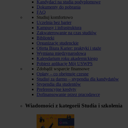
Kandydaci na studia podyplomowe
Dokumenty do pobrania
FAQ
Studiuj komfortowo
Uczelnia bez barier
Kampusy i infrastruktura
Zakwaterowanie na czas studiów
Biblioteki
Organizacje studenckie
Oferta Biura Karier: praktyki i staże
Wymiana międzynarodowa
Kalendarium roku akademickiego
Pobierz aplikację Mój USWPS
Zdobądź wsparcie finansowe
Opłaty – co obejmuje czesne
Studiuj za darmo – stypendia dla kandydatów
Stypendia dla studentów
Preferencyjne kredyty
Dofinansowanie przez pracodawcę
Wiadomości z kategorii
Studia i szkolenia