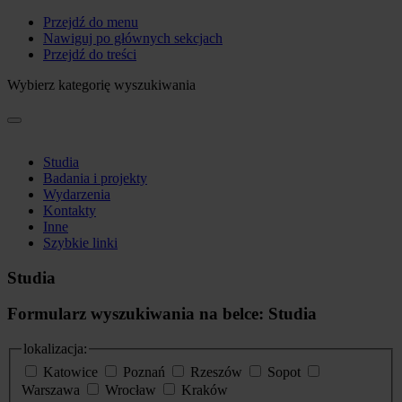
Przejdź do menu
Nawiguj po głównych sekcjach
Przejdź do treści
Wybierz kategorię wyszukiwania
Studia
Badania i projekty
Wydarzenia
Kontakty
Inne
Szybkie linki
Studia
Formularz wyszukiwania na belce: Studia
lokalizacja:
Katowice
Poznań
Rzeszów
Sopot
Warszawa
Wrocław
Kraków