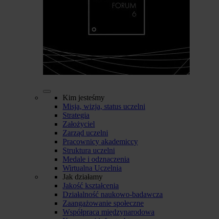
Kim jesteśmy
Misja, wizja, status uczelni
Strategia
Założyciel
Zarząd uczelni
Pracownicy akademiccy
Struktura uczelni
Medale i odznaczenia
Wirtualna Uczelnia
Jak działamy
Jakość kształcenia
Działalność naukowo-badawcza
Zaangażowanie społeczne
Współpraca międzynarodowa