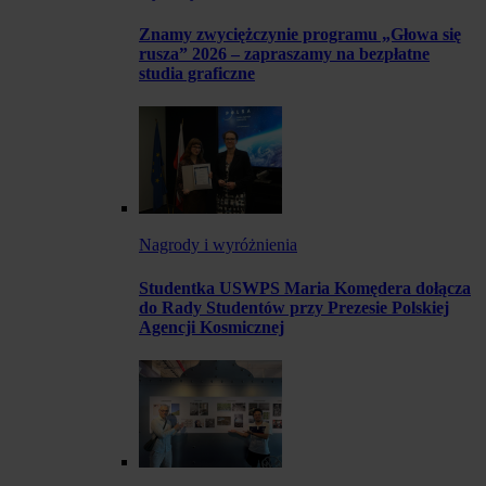
Znamy zwyciężczynie programu „Głowa się
rusza” 2026 – zapraszamy na bezpłatne
studia graficzne
Nagrody i wyróżnienia
Studentka USWPS Maria Komędera dołącza
do Rady Studentów przy Prezesie Polskiej
Agencji Kosmicznej