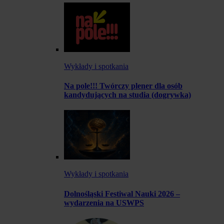
Wykłady i spotkania
Na pole!!! Twórczy plener dla osób
kandydujących na studia (dogrywka)
Wykłady i spotkania
Dolnośląski Festiwal Nauki 2026 –
wydarzenia na USWPS