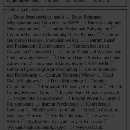
ogólnouczelniany
Sopot
Warszawa
Wrocław
jednostka badawcza:
Biuro Prorektorki ds. nauki
Biuro Rekrutacji
Międzynarodowej Uniwersytetu SWPS
Biuro Współpracy
Międzynarodowej
Centrum Badań nad Bullyingiem
Centrum Badań nad Ekonomiką Miejsc Pamięci
Centrum
Badań nad Historią i Sprawiedliwością
Centrum Badań
nad Poznaniem i Zachowaniem
Centrum badań nad
Rozwojem Osobowości
Centrum Badań nad Wspieraniem
Podejmowania Decyzji
Centrum Badań Stosowanych nad
Zdrowiem i Zachowaniami Zdrowotnymi CARE-BEH
Centrum Cywilizacji Azji Wschodniej
Centrum Studiów
nad Demokracją
Centrum Transferu Wiedzy
Dział
Badań Naukowych
Dział Marketingu
Emotion
Cognition Lab
Europejski Uniwersytet Viadrina
Health
Coping Research Group
Instytut Nauk Humanistycznych
Instytut Nauk Społecznych
Instytut Prawa
Instytut
Projektowania
Instytut Psychologii
Konfederacja
Lewiatan
Młodzi w Centrum Lab
StresLab Centrum
Badań nad Stresem
Szkoła Doktorska
Uniwersytet
SWPS
Wydział Interdyscyplinarny w Krakowie
Wydział Nauk Humanistycznych
Wydział Nauk