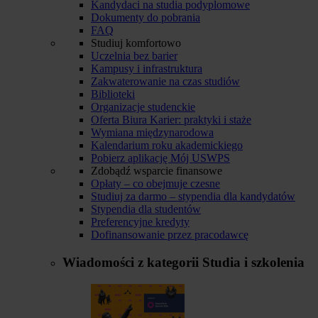
Kandydaci na studia podyplomowe
Dokumenty do pobrania
FAQ
Studiuj komfortowo
Uczelnia bez barier
Kampusy i infrastruktura
Zakwaterowanie na czas studiów
Biblioteki
Organizacje studenckie
Oferta Biura Karier: praktyki i staże
Wymiana międzynarodowa
Kalendarium roku akademickiego
Pobierz aplikację Mój USWPS
Zdobądź wsparcie finansowe
Opłaty – co obejmuje czesne
Studiuj za darmo – stypendia dla kandydatów
Stypendia dla studentów
Preferencyjne kredyty
Dofinansowanie przez pracodawcę
Wiadomości z kategorii
Studia i szkolenia