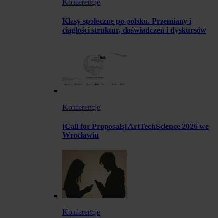
Konferencje
Klasy społeczne po polsku. Przemiany i
ciągłości struktur, doświadczeń i dyskursów
Konferencje
[Call for Proposals] ArtTechScience 2026 we
Wrocławiu
Konferencje