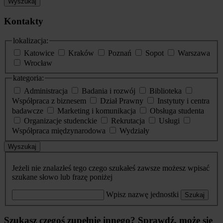
Wyszukaj
Kontakty
lokalizacja:
Katowice
Kraków
Poznań
Sopot
Warszawa
Wrocław
kategoria:
Administracja
Badania i rozwój
Biblioteka
Współpraca z biznesem
Dział Prawny
Instytuty i centra
badawcze
Marketing i komunikacja
Obsługa studenta
Organizacje studenckie
Rekrutacja
Usługi
Współpraca międzynarodowa
Wydziały
Wyszukaj
Jeżeli nie znalazłeś tego czego szukałeś zawsze możesz wpisać
szukane słowo lub frazę poniżej
Wpisz nazwę jednostki
Szukaj
Szukasz czegoś zupełnie innego? Sprawdź, może się