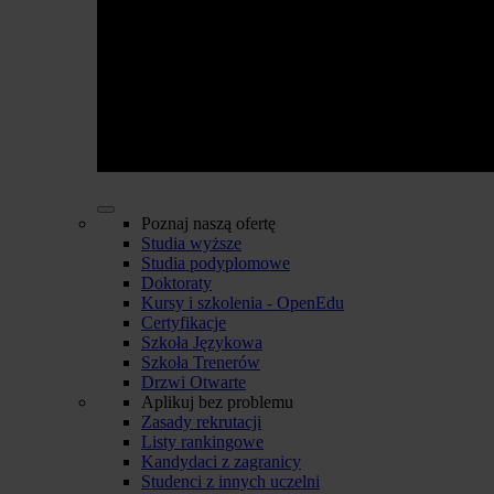
Poznaj naszą ofertę
Studia wyższe
Studia podyplomowe
Doktoraty
Kursy i szkolenia - OpenEdu
Certyfikacje
Szkoła Językowa
Szkoła Trenerów
Drzwi Otwarte
Aplikuj bez problemu
Zasady rekrutacji
Listy rankingowe
Kandydaci z zagranicy
Studenci z innych uczelni