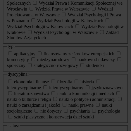
Społecznych
Wydział Prawa i Komunikacji Społecznej we
Wrocławiu
Wydział Prawa w Warszawie
Wydział
Projektowania w Warszawie
Wydział Psychologii i Prawa
w Poznaniu
Wydział Psychologii w Katowicach
Wydział Psychologii w Katowicach
Wydział Psychologii w
Krakowie
Wydział Psychologii w Warszawie
Zakład
Studiów Azjatyckich
typ:
aplikacyjny
finansowany ze środków europejskich
komercyjny
międzynarodowy
naukowo-badawczy
społeczny
strategiczno-rozwojowy
studencki
dyscyplina:
ekonomia i finanse
filozofia
historia
interdyscyplinarne
interdyscyplinarny
językoznawstwo
literaturoznawstwo
nauki o komunikacji i mediach
nauki o kulturze i religii
nauki o polityce i administracji
nauki o zarządzaniu i jakości
nauki prawne
nauki
socjologiczne
nie dotyczy
psychiatria
psychologia
sztuki plastyczne i konserwacja dzieł sztuki
status: