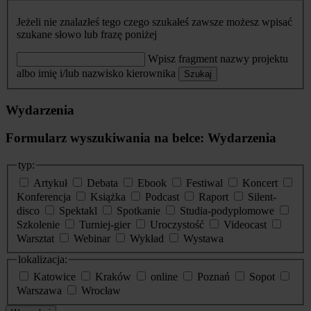
Jeżeli nie znalazłeś tego czego szukałeś zawsze możesz wpisać
szukane słowo lub frazę poniżej
Wpisz fragment nazwy projektu
albo imię i/lub nazwisko kierownika
Szukaj
Wydarzenia
Formularz wyszukiwania na belce: Wydarzenia
typ:
Artykuł
Debata
Ebook
Festiwal
Koncert
Konferencja
Książka
Podcast
Raport
Silent-
disco
Spektakl
Spotkanie
Studia-podyplomowe
Szkolenie
Turniej-gier
Uroczystość
Videocast
Warsztat
Webinar
Wykład
Wystawa
lokalizacja:
Katowice
Kraków
online
Poznań
Sopot
Warszawa
Wrocław