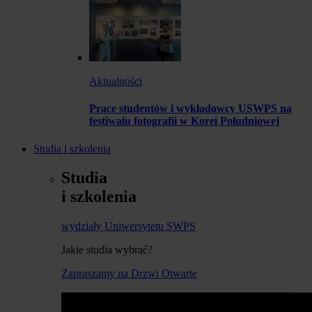
Aktualności
Prace studentów i wykładowcy USWPS na
festiwalu fotografii w Korei Południowej
Studia i szkolenia
Studia
i szkolenia
wydziały Uniwersytetu SWPS
Jakie studia wybrać?
Zapraszamy na Drzwi Otwarte