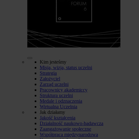
Kim jesteśmy
Misja, wizja, status uczelni
Strategia
Założyciel
Zarząd uczelni
Pracownicy akademiccy
Struktura uczelni
Medale i odznaczenia
Wirtualna Uczelnia
Jak działamy
Jakość kształcenia
Działalność naukowo-badawcza
Zaangażowanie społeczne
Współpraca międzynarodowa