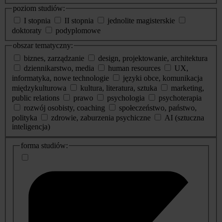
poziom studiów:
I stopnia
II stopnia
jednolite magisterskie
doktoraty
podyplomowe
obszar tematyczny:
biznes, zarządzanie
design, projektowanie, architektura
dziennikarstwo, media
human resources
UX,
informatyka, nowe technologie
języki obce, komunikacja
międzykulturowa
kultura, literatura, sztuka
marketing,
public relations
prawo
psychologia
psychoterapia
rozwój osobisty, coaching
społeczeństwo, państwo,
polityka
zdrowie, zaburzenia psychiczne
AI (sztuczna
inteligencja)
dodatkowe
forma studiów:
informacje
o
studiach