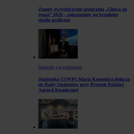
Znamy zwyciężczynie programu „Głowa się
rusza” 2026 – zapraszamy na bezpłatne
studia graficzne
Nagrody i wyróżnienia
Studentka USWPS Maria Komędera dołącza
do Rady Studentów przy Prezesie Polskiej
Agencji Kosmicznej