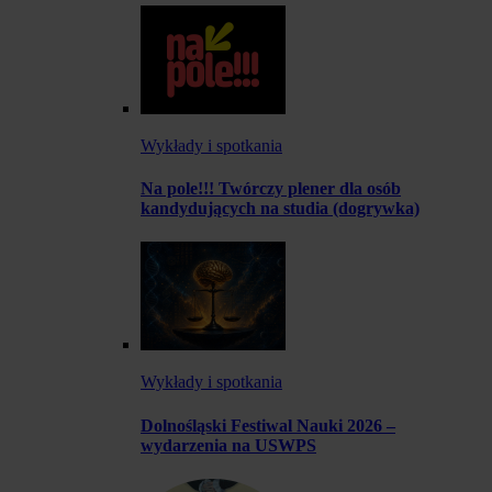
Wykłady i spotkania
Na pole!!! Twórczy plener dla osób
kandydujących na studia (dogrywka)
Wykłady i spotkania
Dolnośląski Festiwal Nauki 2026 –
wydarzenia na USWPS