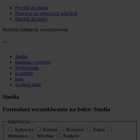
Przejdź do menu
Nawiguj po głównych sekcjach
Przejdź do treści
Wybierz kategorię wyszukiwania
Studia
Badania i projekty
Wydarzenia
Kontakty
Inne
Szybkie linki
Studia
Formularz wyszukiwania na belce: Studia
lokalizacja:
Katowice
Poznań
Rzeszów
Sopot
Warszawa
Wrocław
Kraków