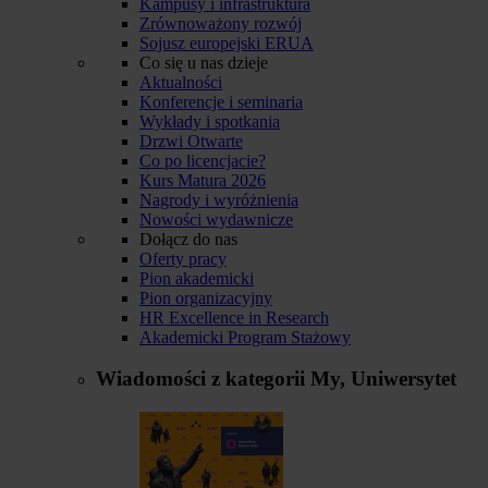
Kampusy i infrastruktura
Zrównoważony rozwój
Sojusz europejski ERUA
Co się u nas dzieje
Aktualności
Konferencje i seminaria
Wykłady i spotkania
Drzwi Otwarte
Co po licencjacie?
Kurs Matura 2026
Nagrody i wyróżnienia
Nowości wydawnicze
Dołącz do nas
Oferty pracy
Pion akademicki
Pion organizacyjny
HR Excellence in Research
Akademicki Program Stażowy
Wiadomości z kategorii
My, Uniwersytet