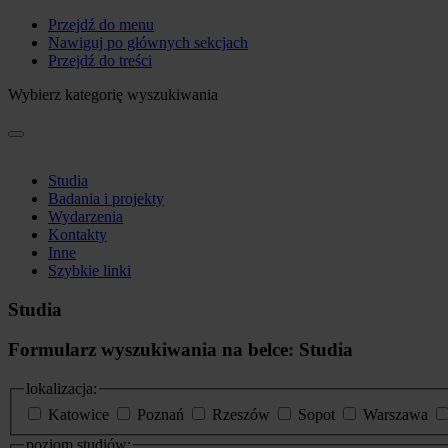
Przejdź do menu
Nawiguj po głównych sekcjach
Przejdź do treści
Wybierz kategorię wyszukiwania
Studia
Badania i projekty
Wydarzenia
Kontakty
Inne
Szybkie linki
Studia
Formularz wyszukiwania na belce: Studia
lokalizacja:
Katowice
Poznań
Rzeszów
Sopot
Warszawa
poziom studiów: