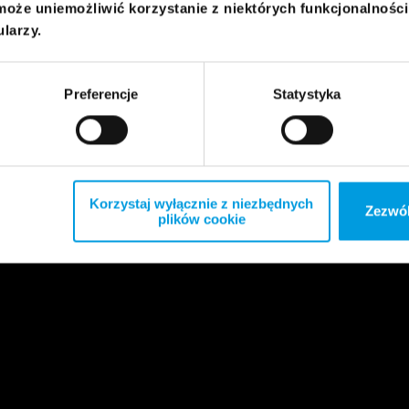
może uniemożliwić korzystanie z niektórych funkcjonalnośc
ularzy.
Preferencje
Statystyka
Korzystaj wyłącznie z niezbędnych
Zezwól
plików cookie