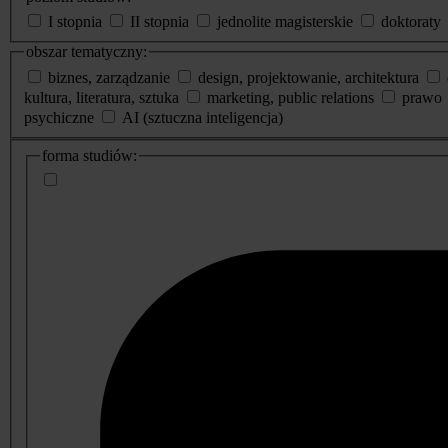
I stopnia
II stopnia
jednolite magisterskie
doktoraty
obszar tematyczny:
biznes, zarządzanie
design, projektowanie, architektura
kultura, literatura, sztuka
marketing, public relations
prawo
psychiczne
AI (sztuczna inteligencja)
dodatkowe
forma studiów:
informacje
o
studiach