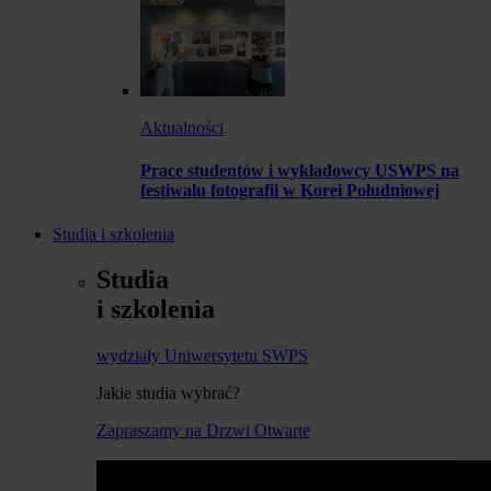
Aktualności
Prace studentów i wykładowcy USWPS na
festiwalu fotografii w Korei Południowej
Studia i szkolenia
Studia
i szkolenia
wydziały Uniwersytetu SWPS
Jakie studia wybrać?
Zapraszamy na Drzwi Otwarte