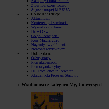
Kampusy i infrastruktura
Zrównoważony rozwój
Sojusz europejski ERUA
Co się u nas dzieje
Aktualności
Konferencje i seminaria
Wykłady i spotkania
Drzwi Otwarte
Co po licencjacie?
Kurs Matura 2026
Nagrody i wyróżnienia
Nowości wydawnicze
Dołącz do nas
Oferty pracy
Pion akademicki
Pion organizacyjny
HR Excellence in Research
Akademicki Program Stażowy
Wiadomości z kategorii
My, Uniwersytet