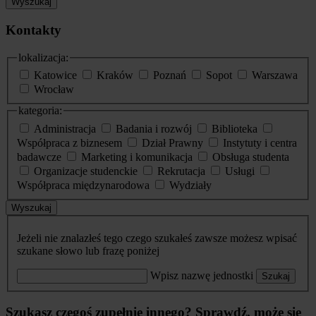
Wyszukaj
Kontakty
lokalizacja:
Katowice
Kraków
Poznań
Sopot
Warszawa
Wrocław
kategoria:
Administracja
Badania i rozwój
Biblioteka
Współpraca z biznesem
Dział Prawny
Instytuty i centra
badawcze
Marketing i komunikacja
Obsługa studenta
Organizacje studenckie
Rekrutacja
Usługi
Współpraca międzynarodowa
Wydziały
Wyszukaj
Jeżeli nie znalazłeś tego czego szukałeś zawsze możesz wpisać
szukane słowo lub frazę poniżej
Wpisz nazwę jednostki
Szukaj
Szukasz czegoś zupełnie innego? Sprawdź, może się