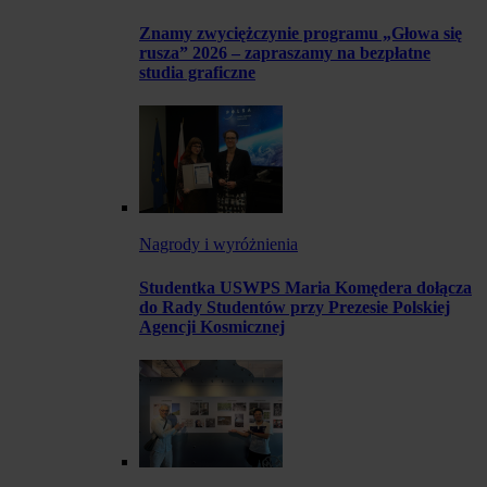
Znamy zwyciężczynie programu „Głowa się
rusza” 2026 – zapraszamy na bezpłatne
studia graficzne
Nagrody i wyróżnienia
Studentka USWPS Maria Komędera dołącza
do Rady Studentów przy Prezesie Polskiej
Agencji Kosmicznej