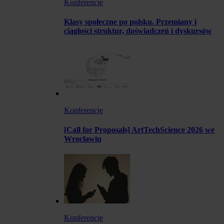
Konferencje
Klasy społeczne po polsku. Przemiany i
ciągłości struktur, doświadczeń i dyskursów
Konferencje
[Call for Proposals] ArtTechScience 2026 we
Wrocławiu
Konferencje