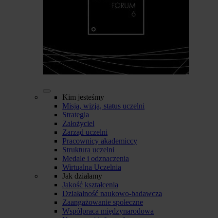
Kim jesteśmy
Misja, wizja, status uczelni
Strategia
Założyciel
Zarząd uczelni
Pracownicy akademiccy
Struktura uczelni
Medale i odznaczenia
Wirtualna Uczelnia
Jak działamy
Jakość kształcenia
Działalność naukowo-badawcza
Zaangażowanie społeczne
Współpraca międzynarodowa