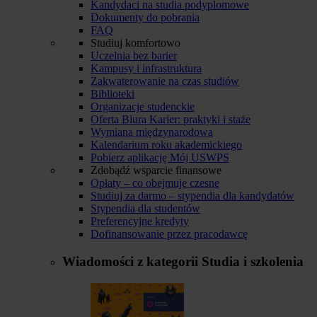
Kandydaci na studia podyplomowe
Dokumenty do pobrania
FAQ
Studiuj komfortowo
Uczelnia bez barier
Kampusy i infrastruktura
Zakwaterowanie na czas studiów
Biblioteki
Organizacje studenckie
Oferta Biura Karier: praktyki i staże
Wymiana międzynarodowa
Kalendarium roku akademickiego
Pobierz aplikację Mój USWPS
Zdobądź wsparcie finansowe
Opłaty – co obejmuje czesne
Studiuj za darmo – stypendia dla kandydatów
Stypendia dla studentów
Preferencyjne kredyty
Dofinansowanie przez pracodawcę
Wiadomości z kategorii
Studia i szkolenia