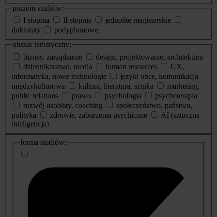
poziom studiów:
I stopnia
II stopnia
jednolite magisterskie
doktoraty
podyplomowe
obszar tematyczny:
biznes, zarządzanie
design, projektowanie, architektura
dziennikarstwo, media
human resources
UX,
informatyka, nowe technologie
języki obce, komunikacja
międzykulturowa
kultura, literatura, sztuka
marketing,
public relations
prawo
psychologia
psychoterapia
rozwój osobisty, coaching
społeczeństwo, państwo,
polityka
zdrowie, zaburzenia psychiczne
AI (sztuczna
inteligencja)
dodatkowe
forma studiów:
informacje
o
studiach