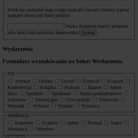
Jeżeli nie znalazłeś tego czego szukałeś zawsze możesz wpisać
szukane słowo lub frazę poniżej
Wpisz fragment nazwy projektu
albo imię i/lub nazwisko kierownika
Szukaj
Wydarzenia
Formularz wyszukiwania na belce: Wydarzenia
typ:
Artykuł
Debata
Ebook
Festiwal
Koncert
Konferencja
Książka
Podcast
Raport
Silent-
disco
Spektakl
Spotkanie
Studia-podyplomowe
Szkolenie
Turniej-gier
Uroczystość
Videocast
Warsztat
Webinar
Wykład
Wystawa
lokalizacja:
Katowice
Kraków
online
Poznań
Sopot
Warszawa
Wrocław