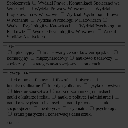
Społecznych
Wydział Prawa i Komunikacji Społecznej we
Wrocławiu
Wydział Prawa w Warszawie
Wydział
Projektowania w Warszawie
Wydział Psychologii i Prawa
w Poznaniu
Wydział Psychologii w Katowicach
Wydział Psychologii w Katowicach
Wydział Psychologii w
Krakowie
Wydział Psychologii w Warszawie
Zakład
Studiów Azjatyckich
typ:
aplikacyjny
finansowany ze środków europejskich
komercyjny
międzynarodowy
naukowo-badawczy
społeczny
strategiczno-rozwojowy
studencki
dyscyplina:
ekonomia i finanse
filozofia
historia
interdyscyplinarne
interdyscyplinarny
językoznawstwo
literaturoznawstwo
nauki o komunikacji i mediach
nauki o kulturze i religii
nauki o polityce i administracji
nauki o zarządzaniu i jakości
nauki prawne
nauki
socjologiczne
nie dotyczy
psychiatria
psychologia
sztuki plastyczne i konserwacja dzieł sztuki
status: