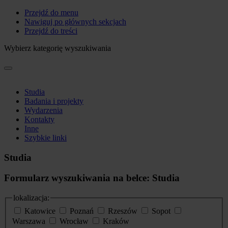
Przejdź do menu
Nawiguj po głównych sekcjach
Przejdź do treści
Wybierz kategorię wyszukiwania
Studia
Badania i projekty
Wydarzenia
Kontakty
Inne
Szybkie linki
Studia
Formularz wyszukiwania na belce: Studia
lokalizacja:
Katowice
Poznań
Rzeszów
Sopot
Warszawa
Wrocław
Kraków