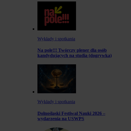
Wykłady i spotkania
Na pole!!! Twórczy plener dla osób
kandydujących na studia (dogrywka)
Wykłady i spotkania
Dolnośląski Festiwal Nauki 2026 –
wydarzenia na USWPS