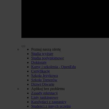
Poznaj naszą ofertę
Studia wyższe
Studia podyplomowe
Doktoraty
Kursy i szkolenia - OpenEdu
Certyfikacje
Szkoła Językowa
Szkoła Trenerów
Drzwi Otwarte
Aplikuj bez problemu
Zasady rekrutacji
Listy rankingowe
Kandydaci z zagranicy
Studenci z innych uczelni