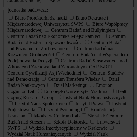
ogólnouczelniany
Sopot
Warszawa
Wrocław
jednostka badawcza:
Biuro Prorektorki ds. nauki
Biuro Rekrutacji
Międzynarodowej Uniwersytetu SWPS
Biuro Współpracy
Międzynarodowej
Centrum Badań nad Bullyingiem
Centrum Badań nad Ekonomiką Miejsc Pamięci
Centrum
Badań nad Historią i Sprawiedliwością
Centrum Badań
nad Poznaniem i Zachowaniem
Centrum badań nad
Rozwojem Osobowości
Centrum Badań nad Wspieraniem
Podejmowania Decyzji
Centrum Badań Stosowanych nad
Zdrowiem i Zachowaniami Zdrowotnymi CARE-BEH
Centrum Cywilizacji Azji Wschodniej
Centrum Studiów
nad Demokracją
Centrum Transferu Wiedzy
Dział
Badań Naukowych
Dział Marketingu
Emotion
Cognition Lab
Europejski Uniwersytet Viadrina
Health
Coping Research Group
Instytut Nauk Humanistycznych
Instytut Nauk Społecznych
Instytut Prawa
Instytut
Projektowania
Instytut Psychologii
Konfederacja
Lewiatan
Młodzi w Centrum Lab
StresLab Centrum
Badań nad Stresem
Szkoła Doktorska
Uniwersytet
SWPS
Wydział Interdyscyplinarny w Krakowie
Wydział Nauk Humanistycznych
Wydział Nauk