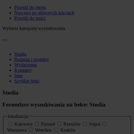
Przejdź do menu
Nawiguj po głównych sekcjach
Przejdź do treści
Wybierz kategorię wyszukiwania
Studia
Badania i projekty
Wydarzenia
Kontakty
Inne
Szybkie linki
Studia
Formularz wyszukiwania na belce: Studia
lokalizacja:
Katowice
Poznań
Rzeszów
Sopot
Warszawa
Wrocław
Kraków