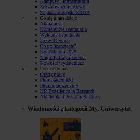
Kampusy i infrastruktura
Zrównoważony rozwój
Sojusz europejski ERUA
Co się u nas dzieje
Aktualności
Konferencje i seminaria
Wykłady i spotkania
Drzwi Otwarte
Co po licencjacie?
Kurs Matura 2026
Nagrody i wyróżnienia
Nowości wydawnicze
Dołącz do nas
Oferty pracy
Pion akademicki
Pion organizacyjny
HR Excellence in Research
Akademicki Program Stażowy
Wiadomości z kategorii
My, Uniwersytet