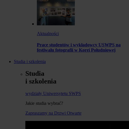
Aktualności
Prace studentów i wykładowcy USWPS na
festiwalu fotografii w Korei Południowej
Studia i szkolenia
Studia
i szkolenia
wydziały Uniwersytetu SWPS
Jakie studia wybrać?
Zapraszamy na Drzwi Otwarte