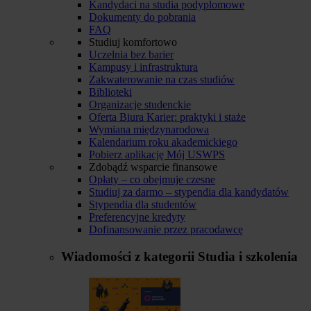
Kandydaci na studia podyplomowe
Dokumenty do pobrania
FAQ
Studiuj komfortowo
Uczelnia bez barier
Kampusy i infrastruktura
Zakwaterowanie na czas studiów
Biblioteki
Organizacje studenckie
Oferta Biura Karier: praktyki i staże
Wymiana międzynarodowa
Kalendarium roku akademickiego
Pobierz aplikację Mój USWPS
Zdobądź wsparcie finansowe
Opłaty – co obejmuje czesne
Studiuj za darmo – stypendia dla kandydatów
Stypendia dla studentów
Preferencyjne kredyty
Dofinansowanie przez pracodawcę
Wiadomości z kategorii
Studia i szkolenia