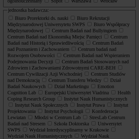
ogólnouczelniany
Sopot
Warszawa
Wrocław
jednostka badawcza:
Biuro Prorektorki ds. nauki
Biuro Rekrutacji
Międzynarodowej Uniwersytetu SWPS
Biuro Współpracy
Międzynarodowej
Centrum Badań nad Bullyingiem
Centrum Badań nad Ekonomiką Miejsc Pamięci
Centrum
Badań nad Historią i Sprawiedliwością
Centrum Badań
nad Poznaniem i Zachowaniem
Centrum badań nad
Rozwojem Osobowości
Centrum Badań nad Wspieraniem
Podejmowania Decyzji
Centrum Badań Stosowanych nad
Zdrowiem i Zachowaniami Zdrowotnymi CARE-BEH
Centrum Cywilizacji Azji Wschodniej
Centrum Studiów
nad Demokracją
Centrum Transferu Wiedzy
Dział
Badań Naukowych
Dział Marketingu
Emotion
Cognition Lab
Europejski Uniwersytet Viadrina
Health
Coping Research Group
Instytut Nauk Humanistycznych
Instytut Nauk Społecznych
Instytut Prawa
Instytut
Projektowania
Instytut Psychologii
Konfederacja
Lewiatan
Młodzi w Centrum Lab
StresLab Centrum
Badań nad Stresem
Szkoła Doktorska
Uniwersytet
SWPS
Wydział Interdyscyplinarny w Krakowie
Wydział Nauk Humanistycznych
Wydział Nauk