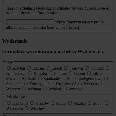
Jeżeli nie znalazłeś tego czego szukałeś zawsze możesz wpisać
szukane słowo lub frazę poniżej
Wpisz fragment nazwy projektu
albo imię i/lub nazwisko kierownika
Szukaj
Wydarzenia
Formularz wyszukiwania na belce: Wydarzenia
typ:
Artykuł
Debata
Ebook
Festiwal
Koncert
Konferencja
Książka
Podcast
Raport
Silent-
disco
Spektakl
Spotkanie
Studia-podyplomowe
Szkolenie
Turniej-gier
Uroczystość
Videocast
Warsztat
Webinar
Wykład
Wystawa
lokalizacja:
Katowice
Kraków
online
Poznań
Sopot
Warszawa
Wrocław