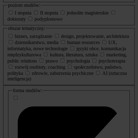
poziom studiów:
I stopnia
II stopnia
jednolite magisterskie
doktoraty
podyplomowe
obszar tematyczny:
biznes, zarządzanie
design, projektowanie, architektura
dziennikarstwo, media
human resources
UX,
informatyka, nowe technologie
języki obce, komunikacja
międzykulturowa
kultura, literatura, sztuka
marketing,
public relations
prawo
psychologia
psychoterapia
rozwój osobisty, coaching
społeczeństwo, państwo,
polityka
zdrowie, zaburzenia psychiczne
AI (sztuczna
inteligencja)
dodatkowe
forma studiów:
informacje
o
studiach