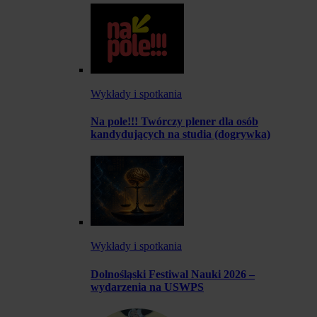
Wykłady i spotkania
Na pole!!! Twórczy plener dla osób
kandydujących na studia (dogrywka)
Wykłady i spotkania
Dolnośląski Festiwal Nauki 2026 –
wydarzenia na USWPS