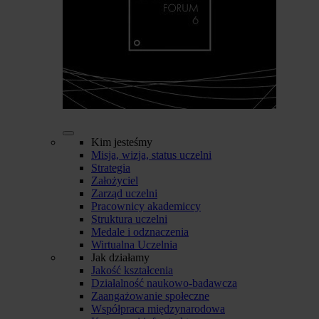
Kim jesteśmy
Misja, wizja, status uczelni
Strategia
Założyciel
Zarząd uczelni
Pracownicy akademiccy
Struktura uczelni
Medale i odznaczenia
Wirtualna Uczelnia
Jak działamy
Jakość kształcenia
Działalność naukowo-badawcza
Zaangażowanie społeczne
Współpraca międzynarodowa