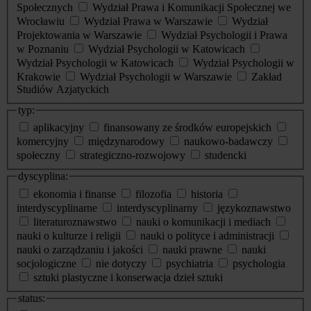
Społecznych
Wydział Prawa i Komunikacji Społecznej we
Wrocławiu
Wydział Prawa w Warszawie
Wydział
Projektowania w Warszawie
Wydział Psychologii i Prawa
w Poznaniu
Wydział Psychologii w Katowicach
Wydział Psychologii w Katowicach
Wydział Psychologii w
Krakowie
Wydział Psychologii w Warszawie
Zakład
Studiów Azjatyckich
typ:
aplikacyjny
finansowany ze środków europejskich
komercyjny
międzynarodowy
naukowo-badawczy
społeczny
strategiczno-rozwojowy
studencki
dyscyplina:
ekonomia i finanse
filozofia
historia
interdyscyplinarne
interdyscyplinarny
językoznawstwo
literaturoznawstwo
nauki o komunikacji i mediach
nauki o kulturze i religii
nauki o polityce i administracji
nauki o zarządzaniu i jakości
nauki prawne
nauki
socjologiczne
nie dotyczy
psychiatria
psychologia
sztuki plastyczne i konserwacja dzieł sztuki
status: