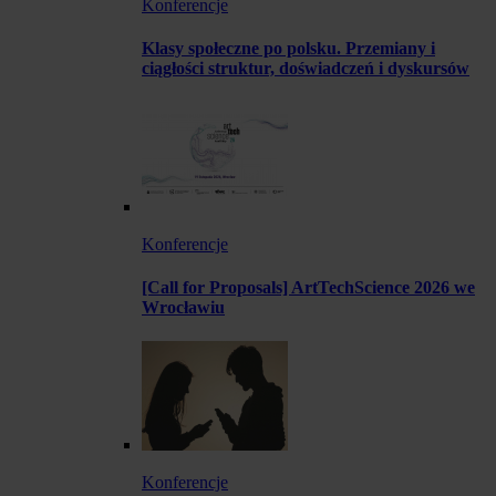
Konferencje
Klasy społeczne po polsku. Przemiany i
ciągłości struktur, doświadczeń i dyskursów
Konferencje
[Call for Proposals] ArtTechScience 2026 we
Wrocławiu
Konferencje