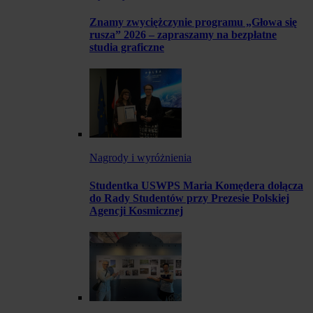
Znamy zwyciężczynie programu „Głowa się
rusza” 2026 – zapraszamy na bezpłatne
studia graficzne
Nagrody i wyróżnienia
Studentka USWPS Maria Komędera dołącza
do Rady Studentów przy Prezesie Polskiej
Agencji Kosmicznej