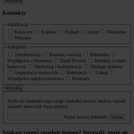
Wyszukaj
Kontakty
lokalizacja:
Katowice
Kraków
Poznań
Sopot
Warszawa
Wrocław
kategoria:
Administracja
Badania i rozwój
Biblioteka
Współpraca z biznesem
Dział Prawny
Instytuty i centra
badawcze
Marketing i komunikacja
Obsługa studenta
Organizacje studenckie
Rekrutacja
Usługi
Współpraca międzynarodowa
Wydziały
Wyszukaj
Jeżeli nie znalazłeś tego czego szukałeś zawsze możesz wpisać
szukane słowo lub frazę poniżej
Wpisz nazwę jednostki
Szukaj
Szukasz czegoś zupełnie innego? Sprawdź, może się