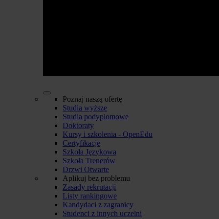
Poznaj naszą ofertę
Studia wyższe
Studia podyplomowe
Doktoraty
Kursy i szkolenia - OpenEdu
Certyfikacje
Szkoła Językowa
Szkoła Trenerów
Drzwi Otwarte
Aplikuj bez problemu
Zasady rekrutacji
Listy rankingowe
Kandydaci z zagranicy
Studenci z innych uczelni