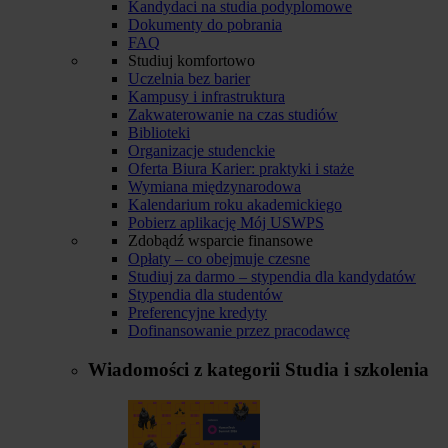
Kandydaci na studia podyplomowe
Dokumenty do pobrania
FAQ
Studiuj komfortowo
Uczelnia bez barier
Kampusy i infrastruktura
Zakwaterowanie na czas studiów
Biblioteki
Organizacje studenckie
Oferta Biura Karier: praktyki i staże
Wymiana międzynarodowa
Kalendarium roku akademickiego
Pobierz aplikację Mój USWPS
Zdobądź wsparcie finansowe
Opłaty – co obejmuje czesne
Studiuj za darmo – stypendia dla kandydatów
Stypendia dla studentów
Preferencyjne kredyty
Dofinansowanie przez pracodawcę
Wiadomości z kategorii
Studia i szkolenia