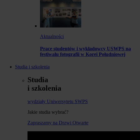
Aktualności
Prace studentów i wykładowcy USWPS na
festiwalu fotografii w Korei Południowej
Studia i szkolenia
Studia
i szkolenia
wydziały Uniwersytetu SWPS
Jakie studia wybrać?
Zapraszamy na Drzwi Otwarte