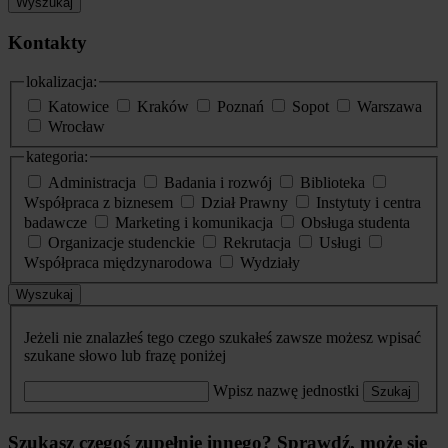
Wyszukaj
Kontakty
lokalizacja:
Katowice
Kraków
Poznań
Sopot
Warszawa
Wrocław
kategoria:
Administracja
Badania i rozwój
Biblioteka
Współpraca z biznesem
Dział Prawny
Instytuty i centra
badawcze
Marketing i komunikacja
Obsługa studenta
Organizacje studenckie
Rekrutacja
Usługi
Współpraca międzynarodowa
Wydziały
Wyszukaj
Jeżeli nie znalazłeś tego czego szukałeś zawsze możesz wpisać
szukane słowo lub frazę poniżej
Wpisz nazwę jednostki
Szukaj
Szukasz czegoś zupełnie innego? Sprawdź, może się