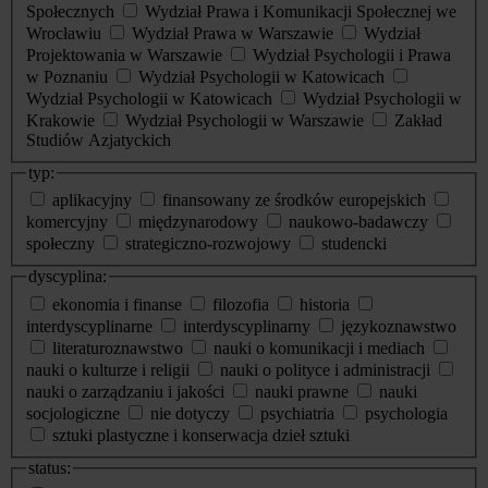
Społecznych
Wydział Prawa i Komunikacji Społecznej we
Wrocławiu
Wydział Prawa w Warszawie
Wydział
Projektowania w Warszawie
Wydział Psychologii i Prawa
w Poznaniu
Wydział Psychologii w Katowicach
Wydział Psychologii w Katowicach
Wydział Psychologii w
Krakowie
Wydział Psychologii w Warszawie
Zakład
Studiów Azjatyckich
typ:
aplikacyjny
finansowany ze środków europejskich
komercyjny
międzynarodowy
naukowo-badawczy
społeczny
strategiczno-rozwojowy
studencki
dyscyplina:
ekonomia i finanse
filozofia
historia
interdyscyplinarne
interdyscyplinarny
językoznawstwo
literaturoznawstwo
nauki o komunikacji i mediach
nauki o kulturze i religii
nauki o polityce i administracji
nauki o zarządzaniu i jakości
nauki prawne
nauki
socjologiczne
nie dotyczy
psychiatria
psychologia
sztuki plastyczne i konserwacja dzieł sztuki
status: