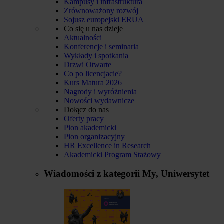
Kampusy i infrastruktura
Zrównoważony rozwój
Sojusz europejski ERUA
Co się u nas dzieje
Aktualności
Konferencje i seminaria
Wykłady i spotkania
Drzwi Otwarte
Co po licencjacie?
Kurs Matura 2026
Nagrody i wyróżnienia
Nowości wydawnicze
Dołącz do nas
Oferty pracy
Pion akademicki
Pion organizacyjny
HR Excellence in Research
Akademicki Program Stażowy
Wiadomości z kategorii
My, Uniwersytet