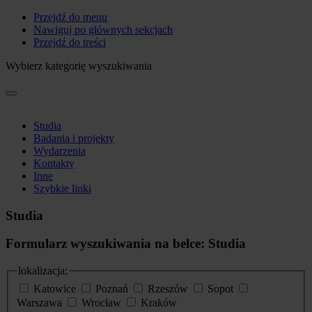
Przejdź do menu
Nawiguj po głównych sekcjach
Przejdź do treści
Wybierz kategorię wyszukiwania
Studia
Badania i projekty
Wydarzenia
Kontakty
Inne
Szybkie linki
Studia
Formularz wyszukiwania na belce: Studia
lokalizacja:
Katowice
Poznań
Rzeszów
Sopot
Warszawa
Wrocław
Kraków