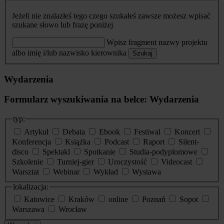
Jeżeli nie znalazłeś tego czego szukałeś zawsze możesz wpisać
szukane słowo lub frazę poniżej
Wpisz fragment nazwy projektu
albo imię i/lub nazwisko kierownika
Szukaj
Wydarzenia
Formularz wyszukiwania na belce: Wydarzenia
typ:
Artykuł
Debata
Ebook
Festiwal
Koncert
Konferencja
Książka
Podcast
Raport
Silent-
disco
Spektakl
Spotkanie
Studia-podyplomowe
Szkolenie
Turniej-gier
Uroczystość
Videocast
Warsztat
Webinar
Wykład
Wystawa
lokalizacja:
Katowice
Kraków
online
Poznań
Sopot
Warszawa
Wrocław