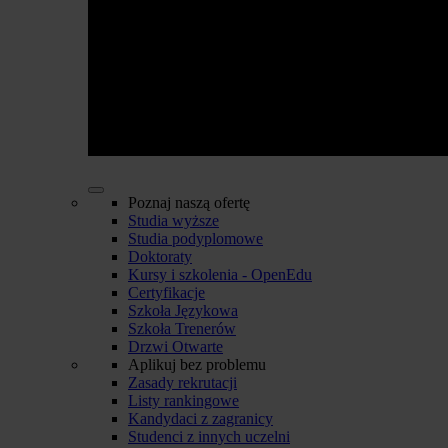
Poznaj naszą ofertę
Studia wyższe
Studia podyplomowe
Doktoraty
Kursy i szkolenia - OpenEdu
Certyfikacje
Szkoła Językowa
Szkoła Trenerów
Drzwi Otwarte
Aplikuj bez problemu
Zasady rekrutacji
Listy rankingowe
Kandydaci z zagranicy
Studenci z innych uczelni