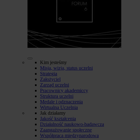
Kim jesteśmy
Misja, wizja, status uczelni
Strategia
Założyciel
Zarząd uczelni
Pracownicy akademiccy
Struktura uczelni
Medale i odznaczenia
Wirtualna Uczelnia
Jak działamy
Jakość kształcenia
Działalność naukowo-badawcza
Zaangażowanie społeczne
Współpraca międzynarodowa