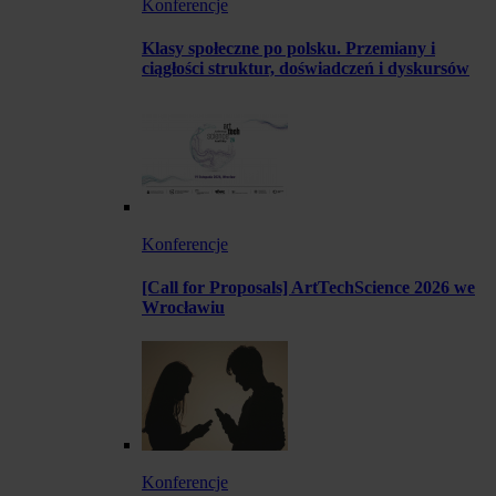
Konferencje
Klasy społeczne po polsku. Przemiany i
ciągłości struktur, doświadczeń i dyskursów
Konferencje
[Call for Proposals] ArtTechScience 2026 we
Wrocławiu
Konferencje