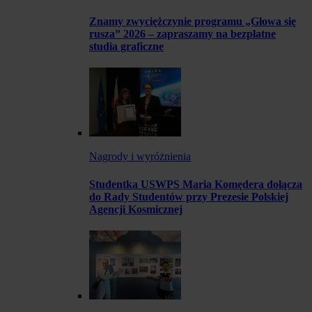
Znamy zwyciężczynie programu „Głowa się
rusza” 2026 – zapraszamy na bezpłatne
studia graficzne
Nagrody i wyróżnienia
Studentka USWPS Maria Komędera dołącza
do Rady Studentów przy Prezesie Polskiej
Agencji Kosmicznej