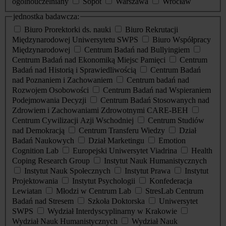
ogólnouczelniany
Sopot
Warszawa
Wrocław
jednostka badawcza:
Biuro Prorektorki ds. nauki
Biuro Rekrutacji
Międzynarodowej Uniwersytetu SWPS
Biuro Współpracy
Międzynarodowej
Centrum Badań nad Bullyingiem
Centrum Badań nad Ekonomiką Miejsc Pamięci
Centrum
Badań nad Historią i Sprawiedliwością
Centrum Badań
nad Poznaniem i Zachowaniem
Centrum badań nad
Rozwojem Osobowości
Centrum Badań nad Wspieraniem
Podejmowania Decyzji
Centrum Badań Stosowanych nad
Zdrowiem i Zachowaniami Zdrowotnymi CARE-BEH
Centrum Cywilizacji Azji Wschodniej
Centrum Studiów
nad Demokracją
Centrum Transferu Wiedzy
Dział
Badań Naukowych
Dział Marketingu
Emotion
Cognition Lab
Europejski Uniwersytet Viadrina
Health
Coping Research Group
Instytut Nauk Humanistycznych
Instytut Nauk Społecznych
Instytut Prawa
Instytut
Projektowania
Instytut Psychologii
Konfederacja
Lewiatan
Młodzi w Centrum Lab
StresLab Centrum
Badań nad Stresem
Szkoła Doktorska
Uniwersytet
SWPS
Wydział Interdyscyplinarny w Krakowie
Wydział Nauk Humanistycznych
Wydział Nauk