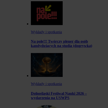
Wykłady i spotkania
Na pole!!! Twórczy plener dla osób
kandydujących na studia (dogrywka)
Wykłady i spotkania
Dolnośląski Festiwal Nauki 2026 –
wydarzenia na USWPS