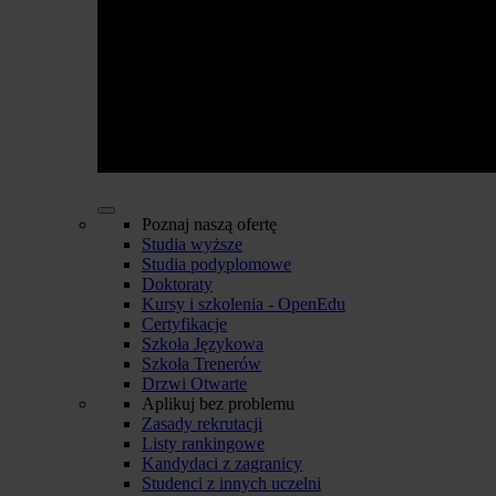
Poznaj naszą ofertę
Studia wyższe
Studia podyplomowe
Doktoraty
Kursy i szkolenia - OpenEdu
Certyfikacje
Szkoła Językowa
Szkoła Trenerów
Drzwi Otwarte
Aplikuj bez problemu
Zasady rekrutacji
Listy rankingowe
Kandydaci z zagranicy
Studenci z innych uczelni