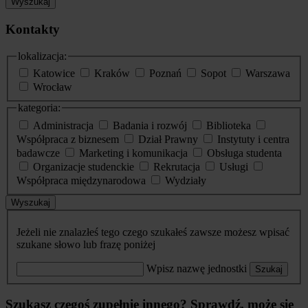
Wyszukaj
Kontakty
lokalizacja:
Katowice
Kraków
Poznań
Sopot
Warszawa
Wrocław
kategoria:
Administracja
Badania i rozwój
Biblioteka
Współpraca z biznesem
Dział Prawny
Instytuty i centra
badawcze
Marketing i komunikacja
Obsługa studenta
Organizacje studenckie
Rekrutacja
Usługi
Współpraca międzynarodowa
Wydziały
Wyszukaj
Jeżeli nie znalazłeś tego czego szukałeś zawsze możesz wpisać
szukane słowo lub frazę poniżej
Wpisz nazwę jednostki
Szukaj
Szukasz czegoś zupełnie innego? Sprawdź, może się