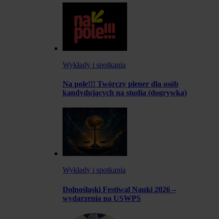
Wykłady i spotkania
Na pole!!! Twórczy plener dla osób
kandydujących na studia (dogrywka)
Wykłady i spotkania
Dolnośląski Festiwal Nauki 2026 –
wydarzenia na USWPS