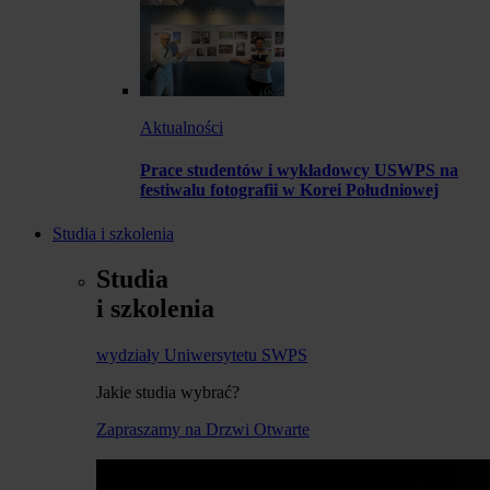
Aktualności
Prace studentów i wykładowcy USWPS na
festiwalu fotografii w Korei Południowej
Studia i szkolenia
Studia
i szkolenia
wydziały Uniwersytetu SWPS
Jakie studia wybrać?
Zapraszamy na Drzwi Otwarte