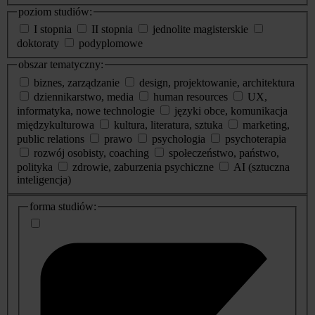
poziom studiów:
I stopnia
II stopnia
jednolite magisterskie
doktoraty
podyplomowe
obszar tematyczny:
biznes, zarządzanie
design, projektowanie, architektura
dziennikarstwo, media
human resources
UX,
informatyka, nowe technologie
języki obce, komunikacja
międzykulturowa
kultura, literatura, sztuka
marketing,
public relations
prawo
psychologia
psychoterapia
rozwój osobisty, coaching
społeczeństwo, państwo,
polityka
zdrowie, zaburzenia psychiczne
AI (sztuczna
inteligencja)
dodatkowe
forma studiów:
informacje
o
studiach