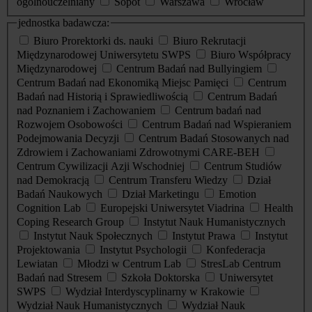
ogólnouczelniany
Sopot
Warszawa
Wrocław
jednostka badawcza:
Biuro Prorektorki ds. nauki
Biuro Rekrutacji
Międzynarodowej Uniwersytetu SWPS
Biuro Współpracy
Międzynarodowej
Centrum Badań nad Bullyingiem
Centrum Badań nad Ekonomiką Miejsc Pamięci
Centrum
Badań nad Historią i Sprawiedliwością
Centrum Badań
nad Poznaniem i Zachowaniem
Centrum badań nad
Rozwojem Osobowości
Centrum Badań nad Wspieraniem
Podejmowania Decyzji
Centrum Badań Stosowanych nad
Zdrowiem i Zachowaniami Zdrowotnymi CARE-BEH
Centrum Cywilizacji Azji Wschodniej
Centrum Studiów
nad Demokracją
Centrum Transferu Wiedzy
Dział
Badań Naukowych
Dział Marketingu
Emotion
Cognition Lab
Europejski Uniwersytet Viadrina
Health
Coping Research Group
Instytut Nauk Humanistycznych
Instytut Nauk Społecznych
Instytut Prawa
Instytut
Projektowania
Instytut Psychologii
Konfederacja
Lewiatan
Młodzi w Centrum Lab
StresLab Centrum
Badań nad Stresem
Szkoła Doktorska
Uniwersytet
SWPS
Wydział Interdyscyplinarny w Krakowie
Wydział Nauk Humanistycznych
Wydział Nauk