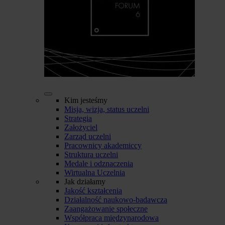
Kim jesteśmy
Misja, wizja, status uczelni
Strategia
Założyciel
Zarząd uczelni
Pracownicy akademiccy
Struktura uczelni
Medale i odznaczenia
Wirtualna Uczelnia
Jak działamy
Jakość kształcenia
Działalność naukowo-badawcza
Zaangażowanie społeczne
Współpraca międzynarodowa