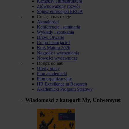
Kampusy i infrastruktura
Zrównoważony rozwój
Sojusz europejski ERUA
Co się u nas dzieje
Aktualności
Konferencje i seminaria
Wykłady i spotkania
Drzwi Otwarte
Co po licencjacie?
Kurs Matura 2026
Nagrody i wyróżnienia
Nowości wydawnicze
Dołącz do nas
Oferty pracy
Pion akademicki
Pion organizacyjny
HR Excellence in Research
Akademicki Program Stażowy
Wiadomości z kategorii
My, Uniwersytet