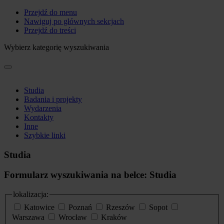
Przejdź do menu
Nawiguj po głównych sekcjach
Przejdź do treści
Wybierz kategorię wyszukiwania
Studia
Badania i projekty
Wydarzenia
Kontakty
Inne
Szybkie linki
Studia
Formularz wyszukiwania na belce: Studia
lokalizacja:
Katowice
Poznań
Rzeszów
Sopot
Warszawa
Wrocław
Kraków