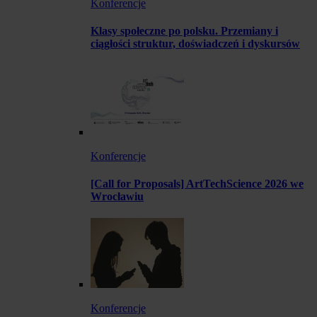
Konferencje
Klasy społeczne po polsku. Przemiany i
ciągłości struktur, doświadczeń i dyskursów
Konferencje
[Call for Proposals] ArtTechScience 2026 we
Wrocławiu
Konferencje