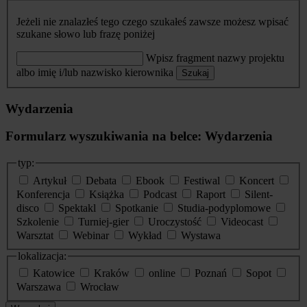
Jeżeli nie znalazłeś tego czego szukałeś zawsze możesz wpisać
szukane słowo lub frazę poniżej
Wpisz fragment nazwy projektu
albo imię i/lub nazwisko kierownika
Szukaj
Wydarzenia
Formularz wyszukiwania na belce: Wydarzenia
typ:
Artykuł
Debata
Ebook
Festiwal
Koncert
Konferencja
Książka
Podcast
Raport
Silent-
disco
Spektakl
Spotkanie
Studia-podyplomowe
Szkolenie
Turniej-gier
Uroczystość
Videocast
Warsztat
Webinar
Wykład
Wystawa
lokalizacja:
Katowice
Kraków
online
Poznań
Sopot
Warszawa
Wrocław