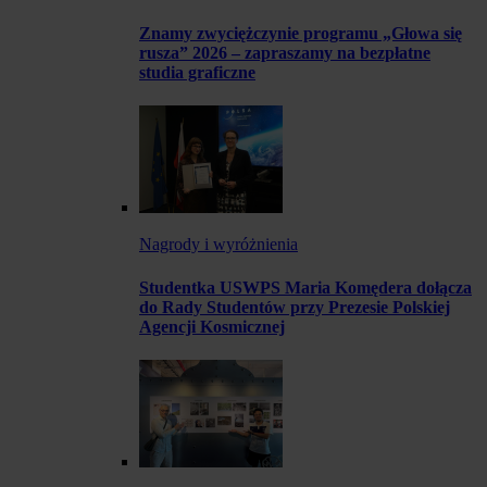
Znamy zwyciężczynie programu „Głowa się
rusza” 2026 – zapraszamy na bezpłatne
studia graficzne
Nagrody i wyróżnienia
Studentka USWPS Maria Komędera dołącza
do Rady Studentów przy Prezesie Polskiej
Agencji Kosmicznej