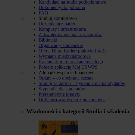
Kandydaci na studia podyplomowe
Dokumenty do pobrania
FAQ
Studiuj komfortowo
Uczelnia bez barier
Kampusy i infrastruktura
Zakwaterowanie na czas studiów
Biblioteki
Organizacje studenckie
Oferta Biura Karier: praktyki i staże
Wymiana międzynarodowa
Kalendarium roku akademickiego
Pobierz aplikację Mój USWPS
Zdobądź wsparcie finansowe
Opłaty – co obejmuje czesne
Studiuj za darmo – stypendia dla kandydatów
Stypendia dla studentów
Preferencyjne kredyty
Dofinansowanie przez pracodawcę
Wiadomości z kategorii
Studia i szkolenia