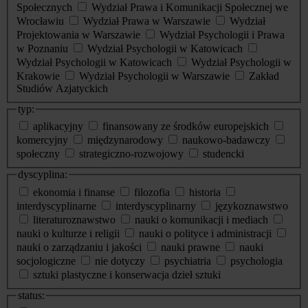
Społecznych
Wydział Prawa i Komunikacji Społecznej we
Wrocławiu
Wydział Prawa w Warszawie
Wydział
Projektowania w Warszawie
Wydział Psychologii i Prawa
w Poznaniu
Wydział Psychologii w Katowicach
Wydział Psychologii w Katowicach
Wydział Psychologii w
Krakowie
Wydział Psychologii w Warszawie
Zakład
Studiów Azjatyckich
typ:
aplikacyjny
finansowany ze środków europejskich
komercyjny
międzynarodowy
naukowo-badawczy
społeczny
strategiczno-rozwojowy
studencki
dyscyplina:
ekonomia i finanse
filozofia
historia
interdyscyplinarne
interdyscyplinarny
językoznawstwo
literaturoznawstwo
nauki o komunikacji i mediach
nauki o kulturze i religii
nauki o polityce i administracji
nauki o zarządzaniu i jakości
nauki prawne
nauki
socjologiczne
nie dotyczy
psychiatria
psychologia
sztuki plastyczne i konserwacja dzieł sztuki
status: