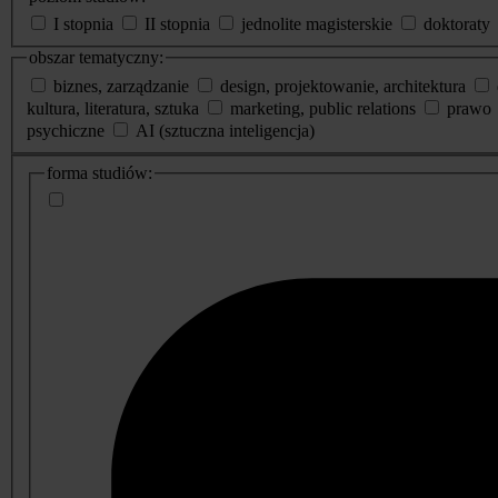
I stopnia
II stopnia
jednolite magisterskie
doktoraty
obszar tematyczny:
biznes, zarządzanie
design, projektowanie, architektura
kultura, literatura, sztuka
marketing, public relations
prawo
psychiczne
AI (sztuczna inteligencja)
dodatkowe
forma studiów:
informacje
o
studiach