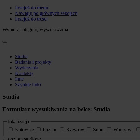
Przejdź do menu
Nawiguj po głównych sekcjach
Przejdź do treści
Wybierz kategorię wyszukiwania
Studia
Badania i projekty
Wydarzenia
Kontakty
Inne
Szybkie linki
Studia
Formularz wyszukiwania na belce: Studia
lokalizacja:
Katowice
Poznań
Rzeszów
Sopot
Warszawa
poziom studiów: