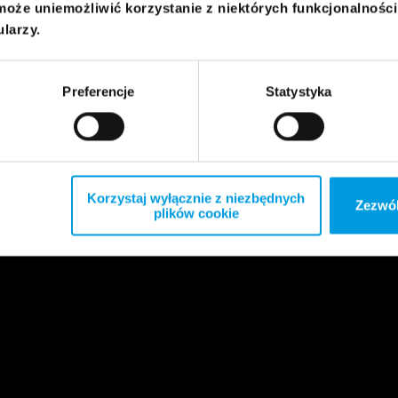
może uniemożliwić korzystanie z niektórych funkcjonalnośc
ularzy.
Preferencje
Statystyka
Korzystaj wyłącznie z niezbędnych
Zezwól
plików cookie