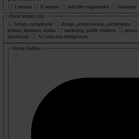
I stopnia
II stopnia
jednolite magisterskie
doktoraty
obszar tematyczny:
biznes, zarządzanie
design, projektowanie, architektura
kultura, literatura, sztuka
marketing, public relations
prawo
psychiczne
AI (sztuczna inteligencja)
dodatkowe
forma studiów:
informacje
o
studiach