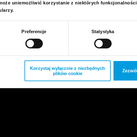
może uniemożliwić korzystanie z niektórych funkcjonalnośc
ularzy.
Preferencje
Statystyka
Korzystaj wyłącznie z niezbędnych
Zezwól
plików cookie