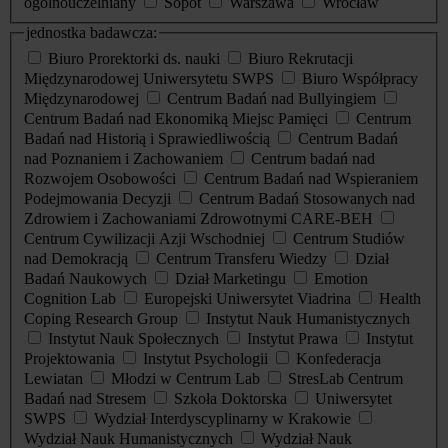
ogólnouczelniany
Sopot
Warszawa
Wrocław
jednostka badawcza:
Biuro Prorektorki ds. nauki
Biuro Rekrutacji
Międzynarodowej Uniwersytetu SWPS
Biuro Współpracy
Międzynarodowej
Centrum Badań nad Bullyingiem
Centrum Badań nad Ekonomiką Miejsc Pamięci
Centrum
Badań nad Historią i Sprawiedliwością
Centrum Badań
nad Poznaniem i Zachowaniem
Centrum badań nad
Rozwojem Osobowości
Centrum Badań nad Wspieraniem
Podejmowania Decyzji
Centrum Badań Stosowanych nad
Zdrowiem i Zachowaniami Zdrowotnymi CARE-BEH
Centrum Cywilizacji Azji Wschodniej
Centrum Studiów
nad Demokracją
Centrum Transferu Wiedzy
Dział
Badań Naukowych
Dział Marketingu
Emotion
Cognition Lab
Europejski Uniwersytet Viadrina
Health
Coping Research Group
Instytut Nauk Humanistycznych
Instytut Nauk Społecznych
Instytut Prawa
Instytut
Projektowania
Instytut Psychologii
Konfederacja
Lewiatan
Młodzi w Centrum Lab
StresLab Centrum
Badań nad Stresem
Szkoła Doktorska
Uniwersytet
SWPS
Wydział Interdyscyplinarny w Krakowie
Wydział Nauk Humanistycznych
Wydział Nauk