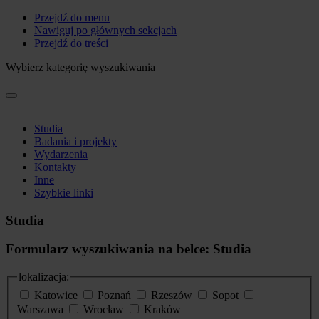
Przejdź do menu
Nawiguj po głównych sekcjach
Przejdź do treści
Wybierz kategorię wyszukiwania
Studia
Badania i projekty
Wydarzenia
Kontakty
Inne
Szybkie linki
Studia
Formularz wyszukiwania na belce: Studia
lokalizacja:
Katowice
Poznań
Rzeszów
Sopot
Warszawa
Wrocław
Kraków