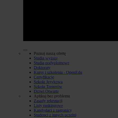
Poznaj naszą ofertę
Studia wyższe
Studia podyplomowe
Doktoraty
Kursy i szkolenia - OpenEdu
Certyfikacje
Szkoła Językowa
Szkoła Trenerów
Drzwi Otwarte
Aplikuj bez problemu
Zasady rekrutacji
Listy rankingowe
Kandydaci z zagranicy
Studenci z innych uczelni