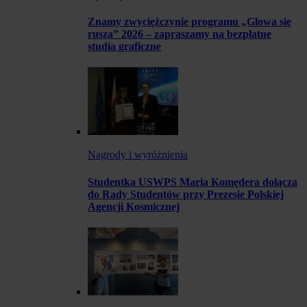
Znamy zwyciężczynie programu „Głowa się
rusza” 2026 – zapraszamy na bezpłatne
studia graficzne
Nagrody i wyróżnienia
Studentka USWPS Maria Komędera dołącza
do Rady Studentów przy Prezesie Polskiej
Agencji Kosmicznej