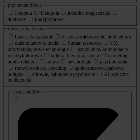
poziom studiów:
I stopnia
II stopnia
jednolite magisterskie
doktoraty
podyplomowe
obszar tematyczny:
biznes, zarządzanie
design, projektowanie, architektura
dziennikarstwo, media
human resources
UX,
informatyka, nowe technologie
języki obce, komunikacja
międzykulturowa
kultura, literatura, sztuka
marketing,
public relations
prawo
psychologia
psychoterapia
rozwój osobisty, coaching
społeczeństwo, państwo,
polityka
zdrowie, zaburzenia psychiczne
AI (sztuczna
inteligencja)
dodatkowe
forma studiów:
informacje
o
studiach