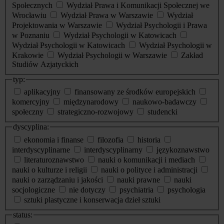
Społecznych
Wydział Prawa i Komunikacji Społecznej we
Wrocławiu
Wydział Prawa w Warszawie
Wydział
Projektowania w Warszawie
Wydział Psychologii i Prawa
w Poznaniu
Wydział Psychologii w Katowicach
Wydział Psychologii w Katowicach
Wydział Psychologii w
Krakowie
Wydział Psychologii w Warszawie
Zakład
Studiów Azjatyckich
typ:
aplikacyjny
finansowany ze środków europejskich
komercyjny
międzynarodowy
naukowo-badawczy
społeczny
strategiczno-rozwojowy
studencki
dyscyplina:
ekonomia i finanse
filozofia
historia
interdyscyplinarne
interdyscyplinarny
językoznawstwo
literaturoznawstwo
nauki o komunikacji i mediach
nauki o kulturze i religii
nauki o polityce i administracji
nauki o zarządzaniu i jakości
nauki prawne
nauki
socjologiczne
nie dotyczy
psychiatria
psychologia
sztuki plastyczne i konserwacja dzieł sztuki
status: