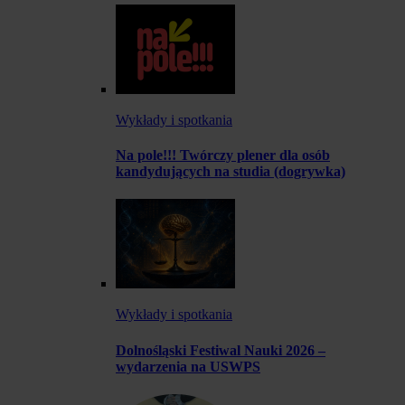
Wykłady i spotkania
Na pole!!! Twórczy plener dla osób
kandydujących na studia (dogrywka)
Wykłady i spotkania
Dolnośląski Festiwal Nauki 2026 –
wydarzenia na USWPS