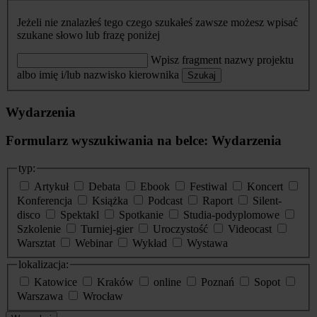
Jeżeli nie znalazłeś tego czego szukałeś zawsze możesz wpisać
szukane słowo lub frazę poniżej
Wpisz fragment nazwy projektu
albo imię i/lub nazwisko kierownika
Szukaj
Wydarzenia
Formularz wyszukiwania na belce: Wydarzenia
typ:
Artykuł
Debata
Ebook
Festiwal
Koncert
Konferencja
Książka
Podcast
Raport
Silent-
disco
Spektakl
Spotkanie
Studia-podyplomowe
Szkolenie
Turniej-gier
Uroczystość
Videocast
Warsztat
Webinar
Wykład
Wystawa
lokalizacja:
Katowice
Kraków
online
Poznań
Sopot
Warszawa
Wrocław