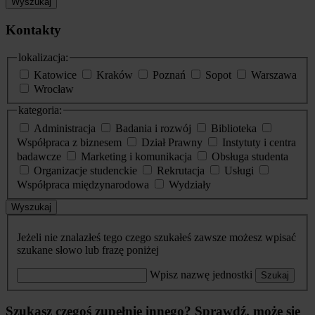
Wyszukaj
Kontakty
lokalizacja:
Katowice
Kraków
Poznań
Sopot
Warszawa
Wrocław
kategoria:
Administracja
Badania i rozwój
Biblioteka
Współpraca z biznesem
Dział Prawny
Instytuty i centra
badawcze
Marketing i komunikacja
Obsługa studenta
Organizacje studenckie
Rekrutacja
Usługi
Współpraca międzynarodowa
Wydziały
Wyszukaj
Jeżeli nie znalazłeś tego czego szukałeś zawsze możesz wpisać
szukane słowo lub frazę poniżej
Wpisz nazwę jednostki
Szukaj
Szukasz czegoś zupełnie innego? Sprawdź, może się