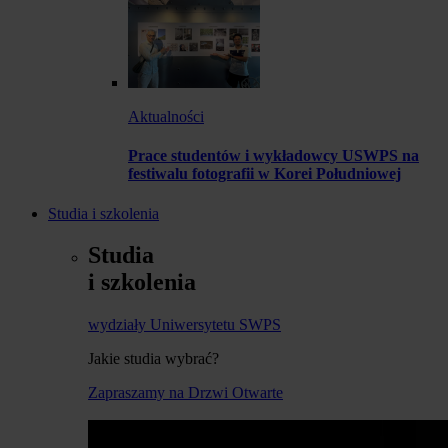
Aktualności
Prace studentów i wykładowcy USWPS na
festiwalu fotografii w Korei Południowej
Studia i szkolenia
Studia
i szkolenia
wydziały Uniwersytetu SWPS
Jakie studia wybrać?
Zapraszamy na Drzwi Otwarte