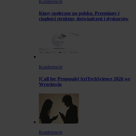
Konferencje
Klasy społeczne po polsku. Przemiany i
ciągłości struktur, doświadczeń i dyskursów
Konferencje
[Call for Proposals] ArtTechScience 2026 we
Wrocławiu
Konferencje