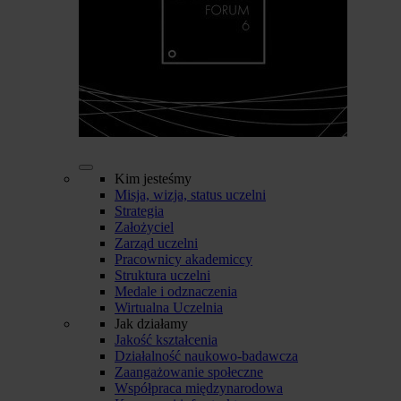
Kim jesteśmy
Misja, wizja, status uczelni
Strategia
Założyciel
Zarząd uczelni
Pracownicy akademiccy
Struktura uczelni
Medale i odznaczenia
Wirtualna Uczelnia
Jak działamy
Jakość kształcenia
Działalność naukowo-badawcza
Zaangażowanie społeczne
Współpraca międzynarodowa