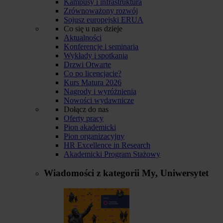
Kampusy i infrastruktura
Zrównoważony rozwój
Sojusz europejski ERUA
Co się u nas dzieje
Aktualności
Konferencje i seminaria
Wykłady i spotkania
Drzwi Otwarte
Co po licencjacie?
Kurs Matura 2026
Nagrody i wyróżnienia
Nowości wydawnicze
Dołącz do nas
Oferty pracy
Pion akademicki
Pion organizacyjny
HR Excellence in Research
Akademicki Program Stażowy
Wiadomości z kategorii
My, Uniwersytet