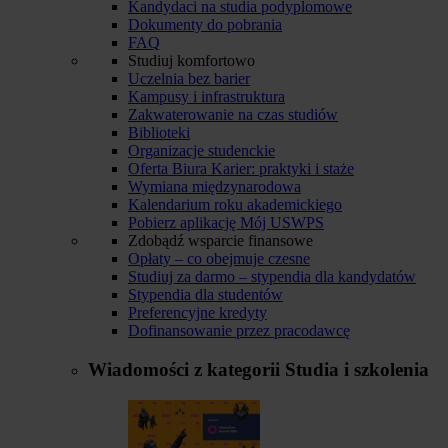
Kandydaci na studia podyplomowe
Dokumenty do pobrania
FAQ
Studiuj komfortowo
Uczelnia bez barier
Kampusy i infrastruktura
Zakwaterowanie na czas studiów
Biblioteki
Organizacje studenckie
Oferta Biura Karier: praktyki i staże
Wymiana międzynarodowa
Kalendarium roku akademickiego
Pobierz aplikację Mój USWPS
Zdobądź wsparcie finansowe
Opłaty – co obejmuje czesne
Studiuj za darmo – stypendia dla kandydatów
Stypendia dla studentów
Preferencyjne kredyty
Dofinansowanie przez pracodawcę
Wiadomości z kategorii
Studia i szkolenia