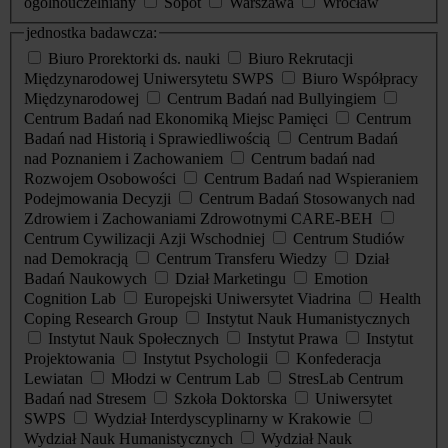
ogólnouczelniany
Sopot
Warszawa
Wrocław
jednostka badawcza:
Biuro Prorektorki ds. nauki
Biuro Rekrutacji
Międzynarodowej Uniwersytetu SWPS
Biuro Współpracy
Międzynarodowej
Centrum Badań nad Bullyingiem
Centrum Badań nad Ekonomiką Miejsc Pamięci
Centrum
Badań nad Historią i Sprawiedliwością
Centrum Badań
nad Poznaniem i Zachowaniem
Centrum badań nad
Rozwojem Osobowości
Centrum Badań nad Wspieraniem
Podejmowania Decyzji
Centrum Badań Stosowanych nad
Zdrowiem i Zachowaniami Zdrowotnymi CARE-BEH
Centrum Cywilizacji Azji Wschodniej
Centrum Studiów
nad Demokracją
Centrum Transferu Wiedzy
Dział
Badań Naukowych
Dział Marketingu
Emotion
Cognition Lab
Europejski Uniwersytet Viadrina
Health
Coping Research Group
Instytut Nauk Humanistycznych
Instytut Nauk Społecznych
Instytut Prawa
Instytut
Projektowania
Instytut Psychologii
Konfederacja
Lewiatan
Młodzi w Centrum Lab
StresLab Centrum
Badań nad Stresem
Szkoła Doktorska
Uniwersytet
SWPS
Wydział Interdyscyplinarny w Krakowie
Wydział Nauk Humanistycznych
Wydział Nauk