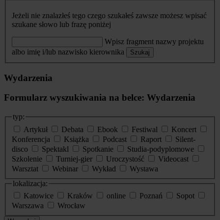
Jeżeli nie znalazłeś tego czego szukałeś zawsze możesz wpisać
szukane słowo lub frazę poniżej
Wpisz fragment nazwy projektu
albo imię i/lub nazwisko kierownika
Szukaj
Wydarzenia
Formularz wyszukiwania na belce: Wydarzenia
typ:
Artykuł
Debata
Ebook
Festiwal
Koncert
Konferencja
Książka
Podcast
Raport
Silent-
disco
Spektakl
Spotkanie
Studia-podyplomowe
Szkolenie
Turniej-gier
Uroczystość
Videocast
Warsztat
Webinar
Wykład
Wystawa
lokalizacja:
Katowice
Kraków
online
Poznań
Sopot
Warszawa
Wrocław