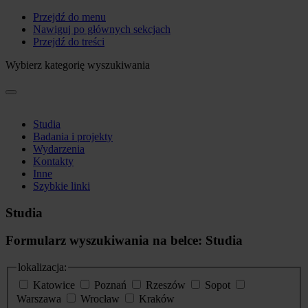
Przejdź do menu
Nawiguj po głównych sekcjach
Przejdź do treści
Wybierz kategorię wyszukiwania
Studia
Badania i projekty
Wydarzenia
Kontakty
Inne
Szybkie linki
Studia
Formularz wyszukiwania na belce: Studia
lokalizacja:
Katowice
Poznań
Rzeszów
Sopot
Warszawa
Wrocław
Kraków