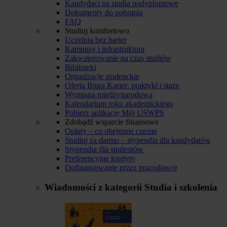
Kandydaci na studia podyplomowe
Dokumenty do pobrania
FAQ
Studiuj komfortowo
Uczelnia bez barier
Kampusy i infrastruktura
Zakwaterowanie na czas studiów
Biblioteki
Organizacje studenckie
Oferta Biura Karier: praktyki i staże
Wymiana międzynarodowa
Kalendarium roku akademickiego
Pobierz aplikację Mój USWPS
Zdobądź wsparcie finansowe
Opłaty – co obejmuje czesne
Studiuj za darmo – stypendia dla kandydatów
Stypendia dla studentów
Preferencyjne kredyty
Dofinansowanie przez pracodawcę
Wiadomości z kategorii
Studia i szkolenia