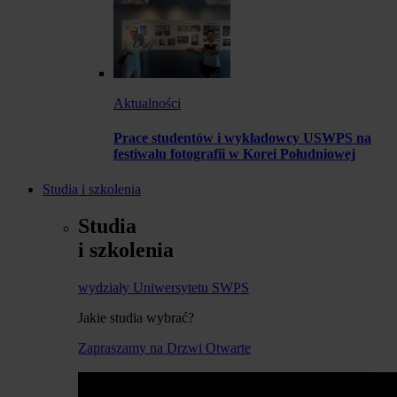
Aktualności
Prace studentów i wykładowcy USWPS na
festiwalu fotografii w Korei Południowej
Studia i szkolenia
Studia
i szkolenia
wydziały Uniwersytetu SWPS
Jakie studia wybrać?
Zapraszamy na Drzwi Otwarte