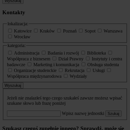
Wyszukaj
Kontakty
lokalizacja:
Katowice
Kraków
Poznań
Sopot
Warszawa
Wrocław
kategoria:
Administracja
Badania i rozwój
Biblioteka
Współpraca z biznesem
Dział Prawny
Instytuty i centra
badawcze
Marketing i komunikacja
Obsługa studenta
Organizacje studenckie
Rekrutacja
Usługi
Współpraca międzynarodowa
Wydziały
Wyszukaj
Jeżeli nie znalazłeś tego czego szukałeś zawsze możesz wpisać
szukane słowo lub frazę poniżej
Wpisz nazwę jednostki
Szukaj
Szukasz czegoś zupełnie innego? Sprawdź, może się