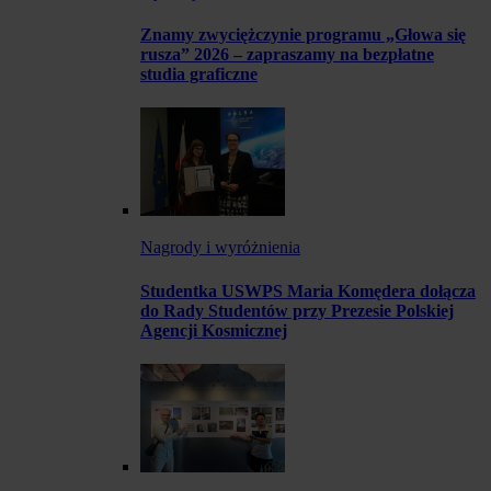
Znamy zwyciężczynie programu „Głowa się
rusza” 2026 – zapraszamy na bezpłatne
studia graficzne
Nagrody i wyróżnienia
Studentka USWPS Maria Komędera dołącza
do Rady Studentów przy Prezesie Polskiej
Agencji Kosmicznej