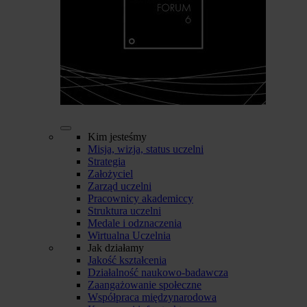
Kim jesteśmy
Misja, wizja, status uczelni
Strategia
Założyciel
Zarząd uczelni
Pracownicy akademiccy
Struktura uczelni
Medale i odznaczenia
Wirtualna Uczelnia
Jak działamy
Jakość kształcenia
Działalność naukowo-badawcza
Zaangażowanie społeczne
Współpraca międzynarodowa