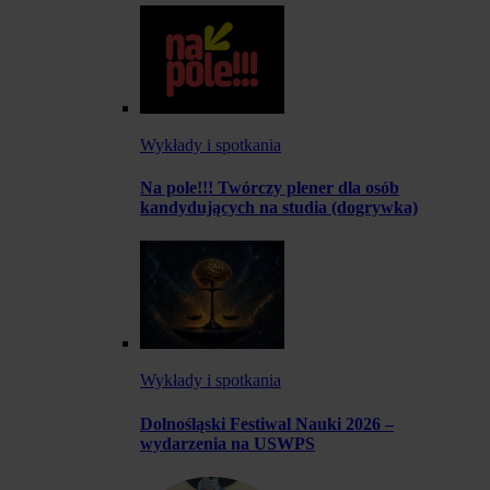
Wykłady i spotkania
Na pole!!! Twórczy plener dla osób
kandydujących na studia (dogrywka)
Wykłady i spotkania
Dolnośląski Festiwal Nauki 2026 –
wydarzenia na USWPS