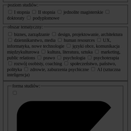
poziom studiów:
I stopnia
II stopnia
jednolite magisterskie
doktoraty
podyplomowe
obszar tematyczny:
biznes, zarządzanie
design, projektowanie, architektura
dziennikarstwo, media
human resources
UX,
informatyka, nowe technologie
języki obce, komunikacja
międzykulturowa
kultura, literatura, sztuka
marketing,
public relations
prawo
psychologia
psychoterapia
rozwój osobisty, coaching
społeczeństwo, państwo,
polityka
zdrowie, zaburzenia psychiczne
AI (sztuczna
inteligencja)
dodatkowe
forma studiów:
informacje
o
studiach