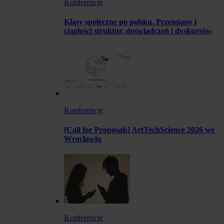
Konferencje
Klasy społeczne po polsku. Przemiany i
ciągłości struktur, doświadczeń i dyskursów
Konferencje
[Call for Proposals] ArtTechScience 2026 we
Wrocławiu
Konferencje