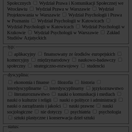
Społecznych
Wydział Prawa i Komunikacji Społecznej we
Wrocławiu
Wydział Prawa w Warszawie
Wydział
Projektowania w Warszawie
Wydział Psychologii i Prawa
w Poznaniu
Wydział Psychologii w Katowicach
Wydział Psychologii w Katowicach
Wydział Psychologii w
Krakowie
Wydział Psychologii w Warszawie
Zakład
Studiów Azjatyckich
typ:
aplikacyjny
finansowany ze środków europejskich
komercyjny
międzynarodowy
naukowo-badawczy
społeczny
strategiczno-rozwojowy
studencki
dyscyplina:
ekonomia i finanse
filozofia
historia
interdyscyplinarne
interdyscyplinarny
językoznawstwo
literaturoznawstwo
nauki o komunikacji i mediach
nauki o kulturze i religii
nauki o polityce i administracji
nauki o zarządzaniu i jakości
nauki prawne
nauki
socjologiczne
nie dotyczy
psychiatria
psychologia
sztuki plastyczne i konserwacja dzieł sztuki
status: