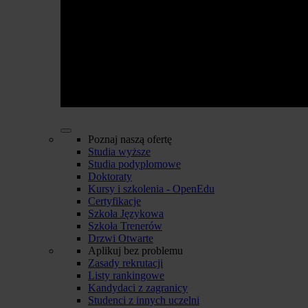
Poznaj naszą ofertę
Studia wyższe
Studia podyplomowe
Doktoraty
Kursy i szkolenia - OpenEdu
Certyfikacje
Szkoła Językowa
Szkoła Trenerów
Drzwi Otwarte
Aplikuj bez problemu
Zasady rekrutacji
Listy rankingowe
Kandydaci z zagranicy
Studenci z innych uczelni