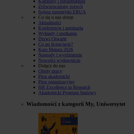
Kampusy i infrastruktura
Zrównoważony rozwój
Sojusz europejski ERUA
Co się u nas dzieje
Aktualności
Konferencje i seminaria
Wykłady i spotkania
Drzwi Otwarte
Co po licencjacie?
Kurs Matura 2026
Nagrody i wyróżnienia
Nowości wydawnicze
Dołącz do nas
Oferty pracy
Pion akademicki
Pion organizacyjny
HR Excellence in Research
Akademicki Program Stażowy
Wiadomości z kategorii
My, Uniwersytet