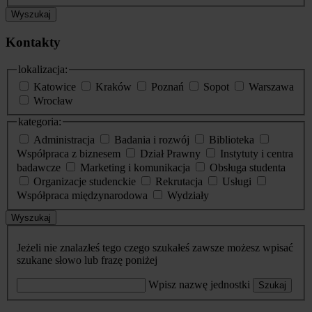
Wyszukaj
Kontakty
lokalizacja:
Katowice
Kraków
Poznań
Sopot
Warszawa
Wrocław
kategoria:
Administracja
Badania i rozwój
Biblioteka
Współpraca z biznesem
Dział Prawny
Instytuty i centra
badawcze
Marketing i komunikacja
Obsługa studenta
Organizacje studenckie
Rekrutacja
Usługi
Współpraca międzynarodowa
Wydziały
Wyszukaj
Jeżeli nie znalazłeś tego czego szukałeś zawsze możesz wpisać
szukane słowo lub frazę poniżej
Wpisz nazwę jednostki
Szukaj