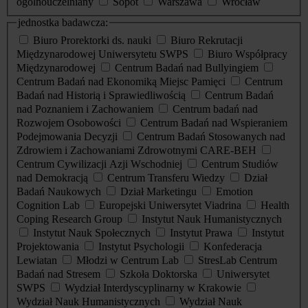
ogólnouczelniany
Sopot
Warszawa
Wrocław
jednostka badawcza:
Biuro Prorektorki ds. nauki
Biuro Rekrutacji
Międzynarodowej Uniwersytetu SWPS
Biuro Współpracy
Międzynarodowej
Centrum Badań nad Bullyingiem
Centrum Badań nad Ekonomiką Miejsc Pamięci
Centrum
Badań nad Historią i Sprawiedliwością
Centrum Badań
nad Poznaniem i Zachowaniem
Centrum badań nad
Rozwojem Osobowości
Centrum Badań nad Wspieraniem
Podejmowania Decyzji
Centrum Badań Stosowanych nad
Zdrowiem i Zachowaniami Zdrowotnymi CARE-BEH
Centrum Cywilizacji Azji Wschodniej
Centrum Studiów
nad Demokracją
Centrum Transferu Wiedzy
Dział
Badań Naukowych
Dział Marketingu
Emotion
Cognition Lab
Europejski Uniwersytet Viadrina
Health
Coping Research Group
Instytut Nauk Humanistycznych
Instytut Nauk Społecznych
Instytut Prawa
Instytut
Projektowania
Instytut Psychologii
Konfederacja
Lewiatan
Młodzi w Centrum Lab
StresLab Centrum
Badań nad Stresem
Szkoła Doktorska
Uniwersytet
SWPS
Wydział Interdyscyplinarny w Krakowie
Wydział Nauk Humanistycznych
Wydział Nauk