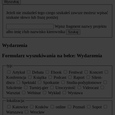
Wyszukaj
Jeżeli nie znalazłeś tego czego szukałeś zawsze możesz wpisać
szukane słowo lub frazę poniżej
Wpisz fragment nazwy projektu
albo imię i/lub nazwisko kierownika
Szukaj
Wydarzenia
Formularz wyszukiwania na belce: Wydarzenia
typ:
Artykuł
Debata
Ebook
Festiwal
Koncert
Konferencja
Książka
Podcast
Raport
Silent-
disco
Spektakl
Spotkanie
Studia-podyplomowe
Szkolenie
Turniej-gier
Uroczystość
Videocast
Warsztat
Webinar
Wykład
Wystawa
lokalizacja:
Katowice
Kraków
online
Poznań
Sopot
Warszawa
Wrocław