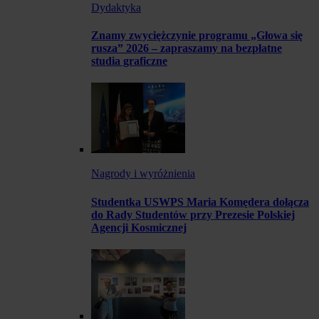
Dydaktyka
Znamy zwyciężczynie programu „Głowa się
rusza” 2026 – zapraszamy na bezpłatne
studia graficzne
Nagrody i wyróżnienia
Studentka USWPS Maria Komędera dołącza
do Rady Studentów przy Prezesie Polskiej
Agencji Kosmicznej