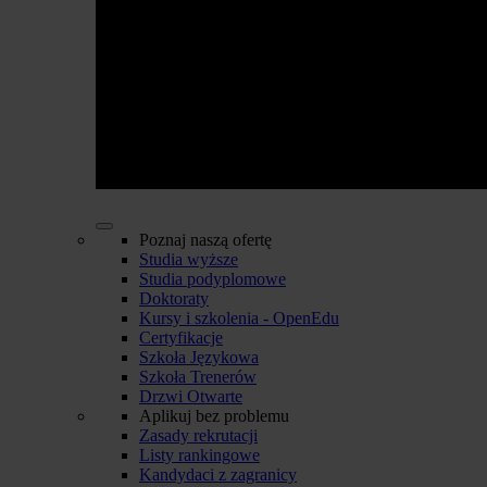
Poznaj naszą ofertę
Studia wyższe
Studia podyplomowe
Doktoraty
Kursy i szkolenia - OpenEdu
Certyfikacje
Szkoła Językowa
Szkoła Trenerów
Drzwi Otwarte
Aplikuj bez problemu
Zasady rekrutacji
Listy rankingowe
Kandydaci z zagranicy