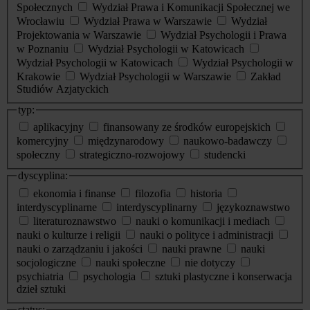
Społecznych
Wydział Prawa i Komunikacji Społecznej we
Wrocławiu
Wydział Prawa w Warszawie
Wydział
Projektowania w Warszawie
Wydział Psychologii i Prawa
w Poznaniu
Wydział Psychologii w Katowicach
Wydział Psychologii w Katowicach
Wydział Psychologii w
Krakowie
Wydział Psychologii w Warszawie
Zakład
Studiów Azjatyckich
typ:
aplikacyjny
finansowany ze środków europejskich
komercyjny
międzynarodowy
naukowo-badawczy
społeczny
strategiczno-rozwojowy
studencki
dyscyplina:
ekonomia i finanse
filozofia
historia
interdyscyplinarne
interdyscyplinarny
językoznawstwo
literaturoznawstwo
nauki o komunikacji i mediach
nauki o kulturze i religii
nauki o polityce i administracji
nauki o zarządzaniu i jakości
nauki prawne
nauki
socjologiczne
nauki społeczne
nie dotyczy
psychiatria
psychologia
sztuki plastyczne i konserwacja
dzieł sztuki
status: