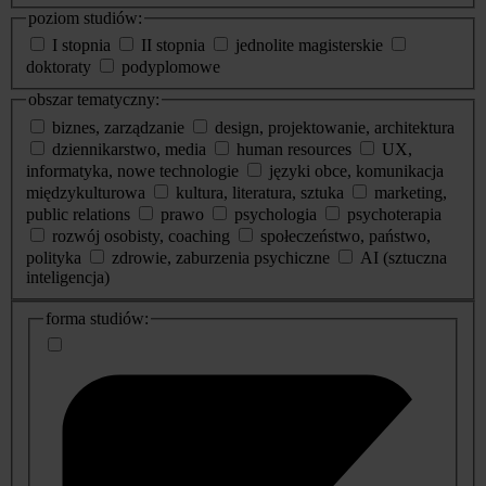
poziom studiów:
I stopnia
II stopnia
jednolite magisterskie
doktoraty
podyplomowe
obszar tematyczny:
biznes, zarządzanie
design, projektowanie, architektura
dziennikarstwo, media
human resources
UX,
informatyka, nowe technologie
języki obce, komunikacja
międzykulturowa
kultura, literatura, sztuka
marketing,
public relations
prawo
psychologia
psychoterapia
rozwój osobisty, coaching
społeczeństwo, państwo,
polityka
zdrowie, zaburzenia psychiczne
AI (sztuczna
inteligencja)
dodatkowe
forma studiów:
informacje
o
studiach