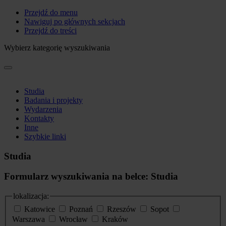
Przejdź do menu
Nawiguj po głównych sekcjach
Przejdź do treści
Wybierz kategorię wyszukiwania
Studia
Badania i projekty
Wydarzenia
Kontakty
Inne
Szybkie linki
Studia
Formularz wyszukiwania na belce: Studia
lokalizacja:
Katowice
Poznań
Rzeszów
Sopot
Warszawa
Wrocław
Kraków