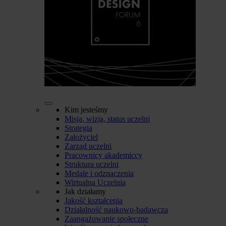
Kim jesteśmy
Misja, wizja, status uczelni
Strategia
Założyciel
Zarząd uczelni
Pracownicy akademiccy
Struktura uczelni
Medale i odznaczenia
Wirtualna Uczelnia
Jak działamy
Jakość kształcenia
Działalność naukowo-badawcza
Zaangażowanie społeczne