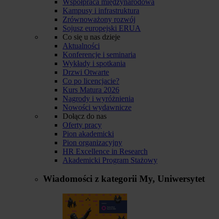
Współpraca międzynarodowa
Kampusy i infrastruktura
Zrównoważony rozwój
Sojusz europejski ERUA
Co się u nas dzieje
Aktualności
Konferencje i seminaria
Wykłady i spotkania
Drzwi Otwarte
Co po licencjacie?
Kurs Matura 2026
Nagrody i wyróżnienia
Nowości wydawnicze
Dołącz do nas
Oferty pracy
Pion akademicki
Pion organizacyjny
HR Excellence in Research
Akademicki Program Stażowy
Wiadomości z kategorii
My, Uniwersytet