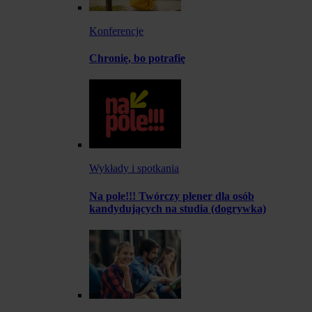
Konferencje
Chronię, bo potrafię
Wykłady i spotkania
Na pole!!! Twórczy plener dla osób
kandydujących na studia (dogrywka)