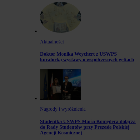
Aktualności
Doktor Monika Weychert z USWPS
kuratorką wystawy o współczesnych gettach
Nagrody i wyróżnienia
Studentka USWPS Maria Komędera dołącza
do Rady Studentów przy Prezesie Polskiej
Agencji Kosmicznej