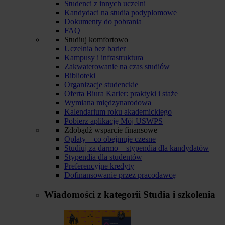
Studenci z innych uczelni
Kandydaci na studia podyplomowe
Dokumenty do pobrania
FAQ
Studiuj komfortowo
Uczelnia bez barier
Kampusy i infrastruktura
Zakwaterowanie na czas studiów
Biblioteki
Organizacje studenckie
Oferta Biura Karier: praktyki i staże
Wymiana międzynarodowa
Kalendarium roku akademickiego
Pobierz aplikację Mój USWPS
Zdobądź wsparcie finansowe
Opłaty – co obejmuje czesne
Studiuj za darmo – stypendia dla kandydatów
Stypendia dla studentów
Preferencyjne kredyty
Dofinansowanie przez pracodawcę
Wiadomości z kategorii
Studia i szkolenia