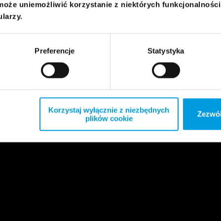
może uniemożliwić korzystanie z niektórych funkcjonalnośc
ularzy.
Preferencje
Statystyka
Korzystaj wyłącznie z niezbędnych
Zezwól
plików cookie