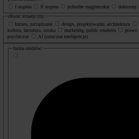
I stopnia
II stopnia
jednolite magisterskie
doktoraty
obszar tematyczny:
biznes, zarządzanie
design, projektowanie, architektura
kultura, literatura, sztuka
marketing, public relations
prawo
psychiczne
AI (sztuczna inteligencja)
dodatkowe
forma studiów:
informacje
o
studiach