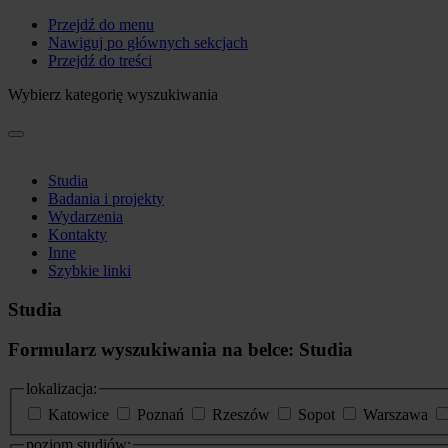
Przejdź do menu
Nawiguj po głównych sekcjach
Przejdź do treści
Wybierz kategorię wyszukiwania
Studia
Badania i projekty
Wydarzenia
Kontakty
Inne
Szybkie linki
Studia
Formularz wyszukiwania na belce: Studia
lokalizacja:
Katowice
Poznań
Rzeszów
Sopot
Warszawa
poziom studiów: