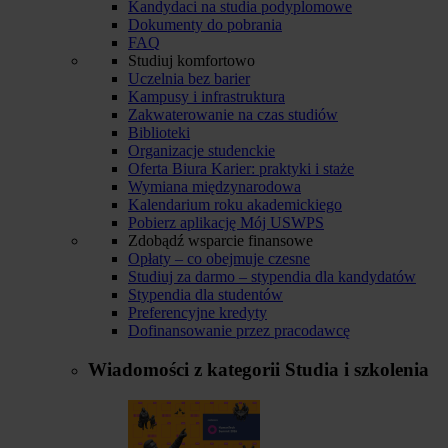
Kandydaci na studia podyplomowe
Dokumenty do pobrania
FAQ
Studiuj komfortowo
Uczelnia bez barier
Kampusy i infrastruktura
Zakwaterowanie na czas studiów
Biblioteki
Organizacje studenckie
Oferta Biura Karier: praktyki i staże
Wymiana międzynarodowa
Kalendarium roku akademickiego
Pobierz aplikację Mój USWPS
Zdobądź wsparcie finansowe
Opłaty – co obejmuje czesne
Studiuj za darmo – stypendia dla kandydatów
Stypendia dla studentów
Preferencyjne kredyty
Dofinansowanie przez pracodawcę
Wiadomości z kategorii
Studia i szkolenia