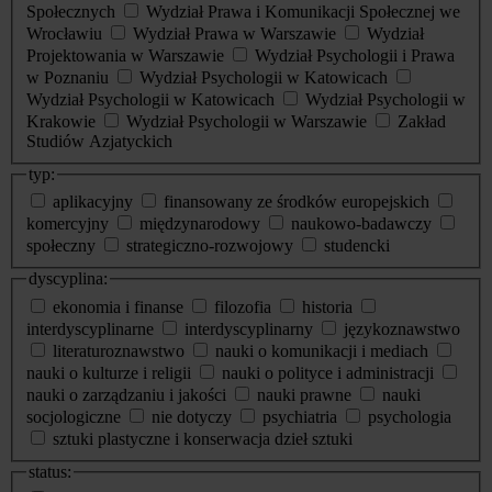
Społecznych
Wydział Prawa i Komunikacji Społecznej we
Wrocławiu
Wydział Prawa w Warszawie
Wydział
Projektowania w Warszawie
Wydział Psychologii i Prawa
w Poznaniu
Wydział Psychologii w Katowicach
Wydział Psychologii w Katowicach
Wydział Psychologii w
Krakowie
Wydział Psychologii w Warszawie
Zakład
Studiów Azjatyckich
typ:
aplikacyjny
finansowany ze środków europejskich
komercyjny
międzynarodowy
naukowo-badawczy
społeczny
strategiczno-rozwojowy
studencki
dyscyplina:
ekonomia i finanse
filozofia
historia
interdyscyplinarne
interdyscyplinarny
językoznawstwo
literaturoznawstwo
nauki o komunikacji i mediach
nauki o kulturze i religii
nauki o polityce i administracji
nauki o zarządzaniu i jakości
nauki prawne
nauki
socjologiczne
nie dotyczy
psychiatria
psychologia
sztuki plastyczne i konserwacja dzieł sztuki
status: