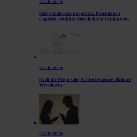
Konferencje
Klasy społeczne po polsku. Przemiany i
ciągłości struktur, doświadczeń i dyskursów
Konferencje
[Call for Proposals] ArtTechScience 2026 we
Wrocławiu
Konferencje