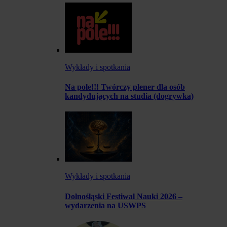
Wykłady i spotkania
Na pole!!! Twórczy plener dla osób
kandydujących na studia (dogrywka)
Wykłady i spotkania
Dolnośląski Festiwal Nauki 2026 –
wydarzenia na USWPS