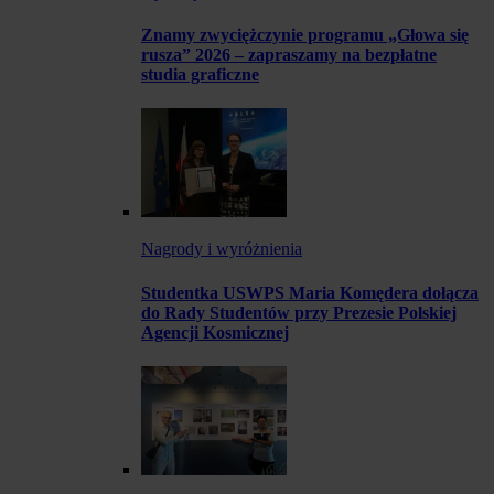
Znamy zwyciężczynie programu „Głowa się
rusza” 2026 – zapraszamy na bezpłatne
studia graficzne
Nagrody i wyróżnienia
Studentka USWPS Maria Komędera dołącza
do Rady Studentów przy Prezesie Polskiej
Agencji Kosmicznej