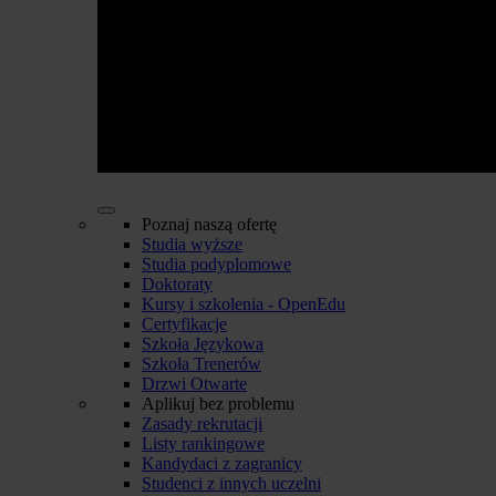
Poznaj naszą ofertę
Studia wyższe
Studia podyplomowe
Doktoraty
Kursy i szkolenia - OpenEdu
Certyfikacje
Szkoła Językowa
Szkoła Trenerów
Drzwi Otwarte
Aplikuj bez problemu
Zasady rekrutacji
Listy rankingowe
Kandydaci z zagranicy
Studenci z innych uczelni