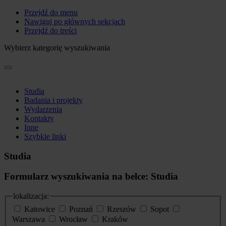
Przejdź do menu
Nawiguj po głównych sekcjach
Przejdź do treści
Wybierz kategorię wyszukiwania
Studia
Badania i projekty
Wydarzenia
Kontakty
Inne
Szybkie linki
Studia
Formularz wyszukiwania na belce: Studia
lokalizacja:
Katowice
Poznań
Rzeszów
Sopot
Warszawa
Wrocław
Kraków