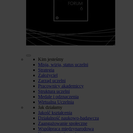
Kim jesteśmy
Misja, wizja, status uczelni
Strategia
Założyciel
Zarząd uczelni
Pracownicy akademiccy
Struktura uczelni
Medale i odznaczenia
Wirtualna Uczelnia
Jak działamy
Jakość kształcenia
Działalność naukowo-badawcza
Zaangażowanie społeczne
Współpraca międzynarodowa