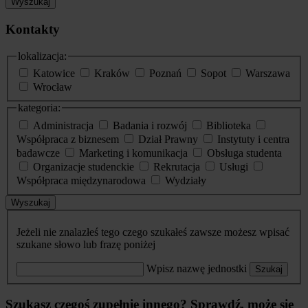
Wyszukaj
Kontakty
lokalizacja:
Katowice
Kraków
Poznań
Sopot
Warszawa
Wrocław
kategoria:
Administracja
Badania i rozwój
Biblioteka
Współpraca z biznesem
Dział Prawny
Instytuty i centra
badawcze
Marketing i komunikacja
Obsługa studenta
Organizacje studenckie
Rekrutacja
Usługi
Współpraca międzynarodowa
Wydziały
Wyszukaj
Jeżeli nie znalazłeś tego czego szukałeś zawsze możesz wpisać
szukane słowo lub frazę poniżej
Wpisz nazwę jednostki
Szukaj
Szukasz czegoś zupełnie innego? Sprawdź, może się