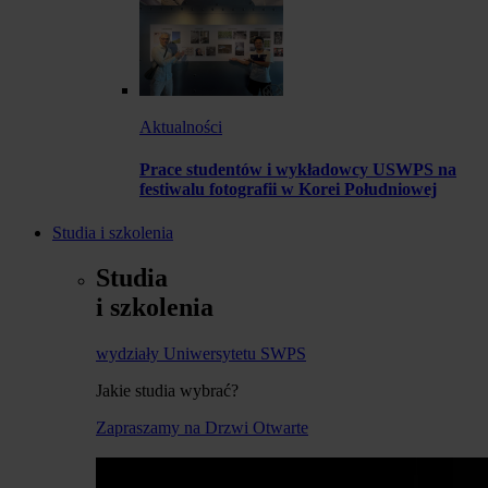
Aktualności
Prace studentów i wykładowcy USWPS na
festiwalu fotografii w Korei Południowej
Studia i szkolenia
Studia
i szkolenia
wydziały Uniwersytetu SWPS
Jakie studia wybrać?
Zapraszamy na Drzwi Otwarte