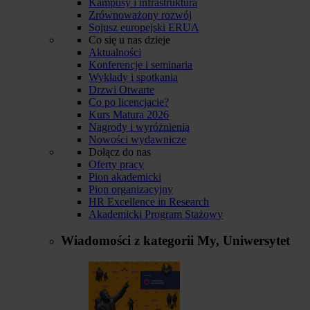
Kampusy i infrastruktura
Zrównoważony rozwój
Sojusz europejski ERUA
Co się u nas dzieje
Aktualności
Konferencje i seminaria
Wykłady i spotkania
Drzwi Otwarte
Co po licencjacie?
Kurs Matura 2026
Nagrody i wyróżnienia
Nowości wydawnicze
Dołącz do nas
Oferty pracy
Pion akademicki
Pion organizacyjny
HR Excellence in Research
Akademicki Program Stażowy
Wiadomości z kategorii
My, Uniwersytet