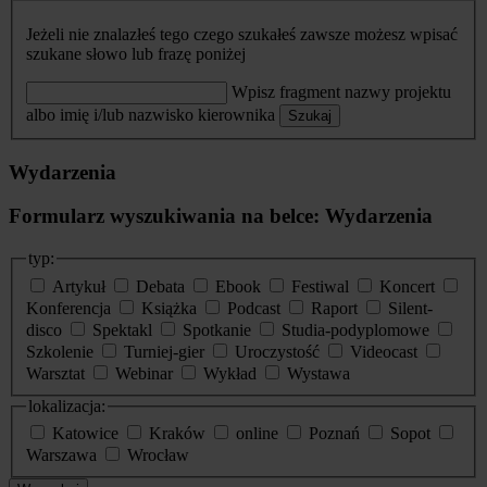
Jeżeli nie znalazłeś tego czego szukałeś zawsze możesz wpisać
szukane słowo lub frazę poniżej
Wpisz fragment nazwy projektu
albo imię i/lub nazwisko kierownika
Szukaj
Wydarzenia
Formularz wyszukiwania na belce: Wydarzenia
typ:
Artykuł
Debata
Ebook
Festiwal
Koncert
Konferencja
Książka
Podcast
Raport
Silent-
disco
Spektakl
Spotkanie
Studia-podyplomowe
Szkolenie
Turniej-gier
Uroczystość
Videocast
Warsztat
Webinar
Wykład
Wystawa
lokalizacja:
Katowice
Kraków
online
Poznań
Sopot
Warszawa
Wrocław