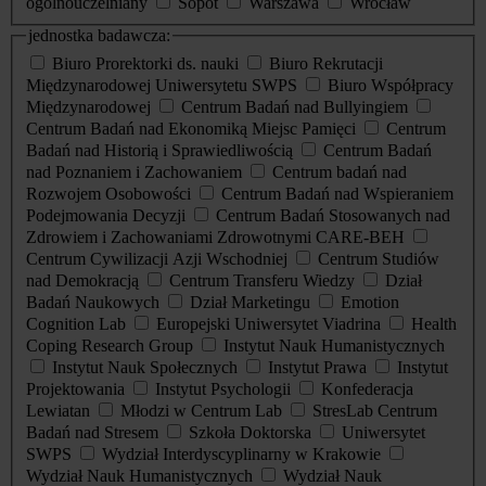
ogólnouczelniany
Sopot
Warszawa
Wrocław
jednostka badawcza:
Biuro Prorektorki ds. nauki
Biuro Rekrutacji
Międzynarodowej Uniwersytetu SWPS
Biuro Współpracy
Międzynarodowej
Centrum Badań nad Bullyingiem
Centrum Badań nad Ekonomiką Miejsc Pamięci
Centrum
Badań nad Historią i Sprawiedliwością
Centrum Badań
nad Poznaniem i Zachowaniem
Centrum badań nad
Rozwojem Osobowości
Centrum Badań nad Wspieraniem
Podejmowania Decyzji
Centrum Badań Stosowanych nad
Zdrowiem i Zachowaniami Zdrowotnymi CARE-BEH
Centrum Cywilizacji Azji Wschodniej
Centrum Studiów
nad Demokracją
Centrum Transferu Wiedzy
Dział
Badań Naukowych
Dział Marketingu
Emotion
Cognition Lab
Europejski Uniwersytet Viadrina
Health
Coping Research Group
Instytut Nauk Humanistycznych
Instytut Nauk Społecznych
Instytut Prawa
Instytut
Projektowania
Instytut Psychologii
Konfederacja
Lewiatan
Młodzi w Centrum Lab
StresLab Centrum
Badań nad Stresem
Szkoła Doktorska
Uniwersytet
SWPS
Wydział Interdyscyplinarny w Krakowie
Wydział Nauk Humanistycznych
Wydział Nauk