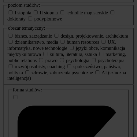
poziom studiów:
I stopnia
II stopnia
jednolite magisterskie
doktoraty
podyplomowe
obszar tematyczny:
biznes, zarządzanie
design, projektowanie, architektura
dziennikarstwo, media
human resources
UX,
informatyka, nowe technologie
języki obce, komunikacja
międzykulturowa
kultura, literatura, sztuka
marketing,
public relations
prawo
psychologia
psychoterapia
rozwój osobisty, coaching
społeczeństwo, państwo,
polityka
zdrowie, zaburzenia psychiczne
AI (sztuczna
inteligencja)
dodatkowe
forma studiów:
informacje
o
studiach