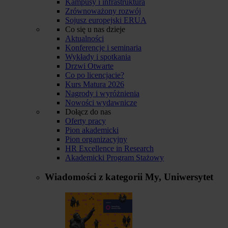
Kampusy i infrastruktura
Zrównoważony rozwój
Sojusz europejski ERUA
Co się u nas dzieje
Aktualności
Konferencje i seminaria
Wykłady i spotkania
Drzwi Otwarte
Co po licencjacie?
Kurs Matura 2026
Nagrody i wyróżnienia
Nowości wydawnicze
Dołącz do nas
Oferty pracy
Pion akademicki
Pion organizacyjny
HR Excellence in Research
Akademicki Program Stażowy
Wiadomości z kategorii
My, Uniwersytet