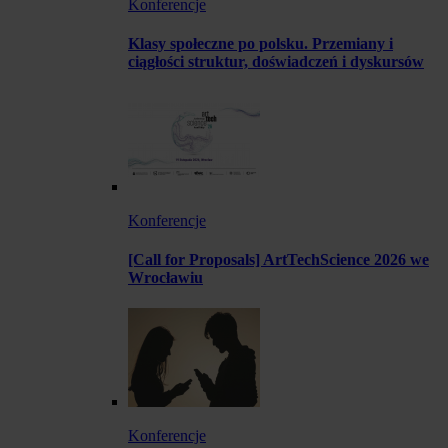
Konferencje
Klasy społeczne po polsku. Przemiany i
ciągłości struktur, doświadczeń i dyskursów
Konferencje
[Call for Proposals] ArtTechScience 2026 we
Wrocławiu
Konferencje