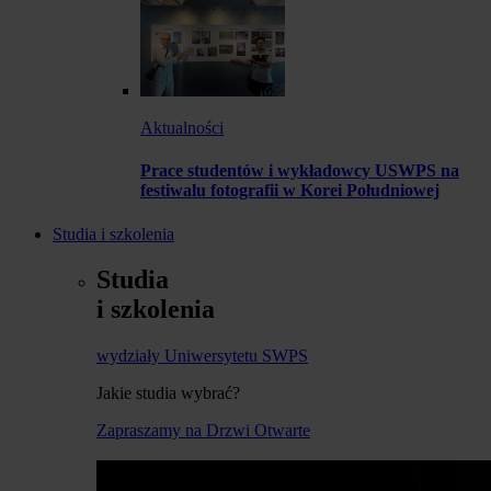
Aktualności
Prace studentów i wykładowcy USWPS na
festiwalu fotografii w Korei Południowej
Studia i szkolenia
Studia
i szkolenia
wydziały Uniwersytetu SWPS
Jakie studia wybrać?
Zapraszamy na Drzwi Otwarte