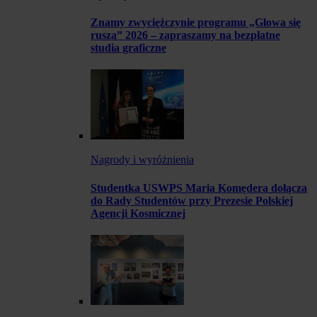
Znamy zwyciężczynie programu „Głowa się
rusza” 2026 – zapraszamy na bezpłatne
studia graficzne
Nagrody i wyróżnienia
Studentka USWPS Maria Komędera dołącza
do Rady Studentów przy Prezesie Polskiej
Agencji Kosmicznej