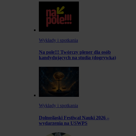
Wykłady i spotkania
Na pole!!! Twórczy plener dla osób
kandydujących na studia (dogrywka)
Wykłady i spotkania
Dolnośląski Festiwal Nauki 2026 –
wydarzenia na USWPS