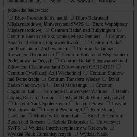
ogólnouczelniany
Sopot
Warszawa
Wrocław
jednostka badawcza:
Biuro Prorektorki ds. nauki
Biuro Rekrutacji
Międzynarodowej Uniwersytetu SWPS
Biuro Współpracy
Międzynarodowej
Centrum Badań nad Bullyingiem
Centrum Badań nad Ekonomiką Miejsc Pamięci
Centrum
Badań nad Historią i Sprawiedliwością
Centrum Badań
nad Poznaniem i Zachowaniem
Centrum badań nad
Rozwojem Osobowości
Centrum Badań nad Wspieraniem
Podejmowania Decyzji
Centrum Badań Stosowanych nad
Zdrowiem i Zachowaniami Zdrowotnymi CARE-BEH
Centrum Cywilizacji Azji Wschodniej
Centrum Studiów
nad Demokracją
Centrum Transferu Wiedzy
Dział
Badań Naukowych
Dział Marketingu
Emotion
Cognition Lab
Europejski Uniwersytet Viadrina
Health
Coping Research Group
Instytut Nauk Humanistycznych
Instytut Nauk Społecznych
Instytut Prawa
Instytut
Projektowania
Instytut Psychologii
Konfederacja
Lewiatan
Młodzi w Centrum Lab
StresLab Centrum
Badań nad Stresem
Szkoła Doktorska
Uniwersytet
SWPS
Wydział Interdyscyplinarny w Krakowie
Wydział Nauk Humanistycznych
Wydział Nauk