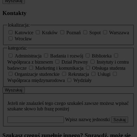
Wyszukaj
Kontakty
lokalizacja:
Katowice
Kraków
Poznań
Sopot
Warszawa
Wrocław
kategoria:
Administracja
Badania i rozwój
Biblioteka
Współpraca z biznesem
Dział Prawny
Instytuty i centra
badawcze
Marketing i komunikacja
Obsługa studenta
Organizacje studenckie
Rekrutacja
Usługi
Współpraca międzynarodowa
Wydziały
Wyszukaj
Jeżeli nie znalazłeś tego czego szukałeś zawsze możesz wpisać
szukane słowo lub frazę poniżej
Wpisz nazwę jednostki
Szukaj
Szukasz czegoś zupełnie innego? Sprawdź, może się