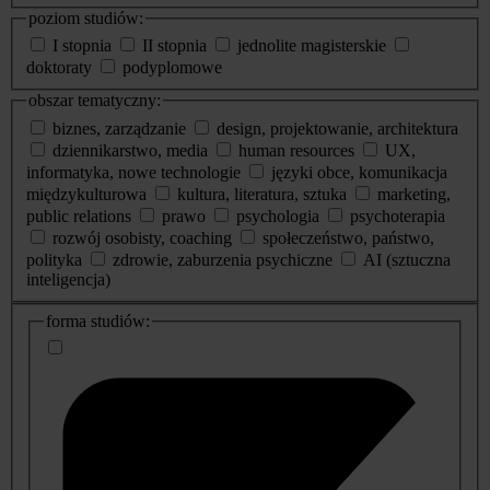
poziom studiów:
I stopnia
II stopnia
jednolite magisterskie
doktoraty
podyplomowe
obszar tematyczny:
biznes, zarządzanie
design, projektowanie, architektura
dziennikarstwo, media
human resources
UX,
informatyka, nowe technologie
języki obce, komunikacja
międzykulturowa
kultura, literatura, sztuka
marketing,
public relations
prawo
psychologia
psychoterapia
rozwój osobisty, coaching
społeczeństwo, państwo,
polityka
zdrowie, zaburzenia psychiczne
AI (sztuczna
inteligencja)
dodatkowe
forma studiów:
informacje
o
studiach