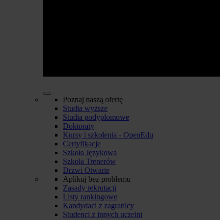
Poznaj naszą ofertę
Studia wyższe
Studia podyplomowe
Doktoraty
Kursy i szkolenia - OpenEdu
Certyfikacje
Szkoła Językowa
Szkoła Trenerów
Drzwi Otwarte
Aplikuj bez problemu
Zasady rekrutacji
Listy rankingowe
Kandydaci z zagranicy
Studenci z innych uczelni