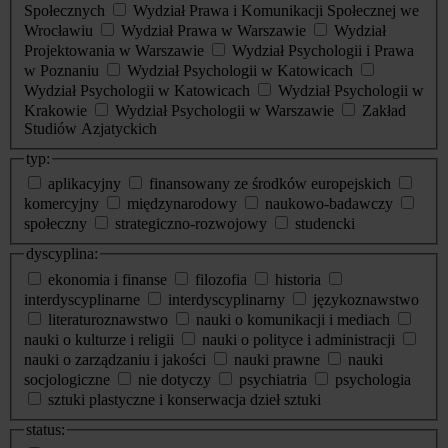
Społecznych
Wydział Prawa i Komunikacji Społecznej we
Wrocławiu
Wydział Prawa w Warszawie
Wydział
Projektowania w Warszawie
Wydział Psychologii i Prawa
w Poznaniu
Wydział Psychologii w Katowicach
Wydział Psychologii w Katowicach
Wydział Psychologii w
Krakowie
Wydział Psychologii w Warszawie
Zakład
Studiów Azjatyckich
typ:
aplikacyjny
finansowany ze środków europejskich
komercyjny
międzynarodowy
naukowo-badawczy
społeczny
strategiczno-rozwojowy
studencki
dyscyplina:
ekonomia i finanse
filozofia
historia
interdyscyplinarne
interdyscyplinarny
językoznawstwo
literaturoznawstwo
nauki o komunikacji i mediach
nauki o kulturze i religii
nauki o polityce i administracji
nauki o zarządzaniu i jakości
nauki prawne
nauki
socjologiczne
nie dotyczy
psychiatria
psychologia
sztuki plastyczne i konserwacja dzieł sztuki
status: