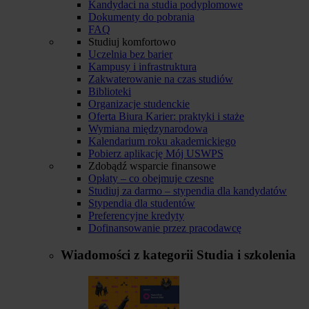
Kandydaci na studia podyplomowe
Dokumenty do pobrania
FAQ
Studiuj komfortowo
Uczelnia bez barier
Kampusy i infrastruktura
Zakwaterowanie na czas studiów
Biblioteki
Organizacje studenckie
Oferta Biura Karier: praktyki i staże
Wymiana międzynarodowa
Kalendarium roku akademickiego
Pobierz aplikację Mój USWPS
Zdobądź wsparcie finansowe
Opłaty – co obejmuje czesne
Studiuj za darmo – stypendia dla kandydatów
Stypendia dla studentów
Preferencyjne kredyty
Dofinansowanie przez pracodawcę
Wiadomości z kategorii
Studia i szkolenia