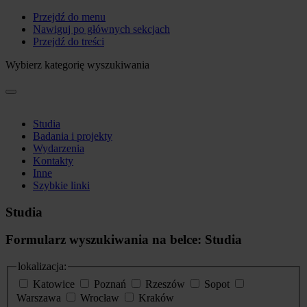
Przejdź do menu
Nawiguj po głównych sekcjach
Przejdź do treści
Wybierz kategorię wyszukiwania
Studia
Badania i projekty
Wydarzenia
Kontakty
Inne
Szybkie linki
Studia
Formularz wyszukiwania na belce: Studia
lokalizacja:
Katowice
Poznań
Rzeszów
Sopot
Warszawa
Wrocław
Kraków