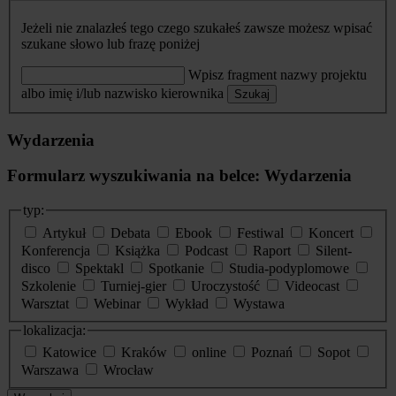
Jeżeli nie znalazłeś tego czego szukałeś zawsze możesz wpisać
szukane słowo lub frazę poniżej
Wpisz fragment nazwy projektu
albo imię i/lub nazwisko kierownika
Szukaj
Wydarzenia
Formularz wyszukiwania na belce: Wydarzenia
typ:
Artykuł
Debata
Ebook
Festiwal
Koncert
Konferencja
Książka
Podcast
Raport
Silent-
disco
Spektakl
Spotkanie
Studia-podyplomowe
Szkolenie
Turniej-gier
Uroczystość
Videocast
Warsztat
Webinar
Wykład
Wystawa
lokalizacja:
Katowice
Kraków
online
Poznań
Sopot
Warszawa
Wrocław