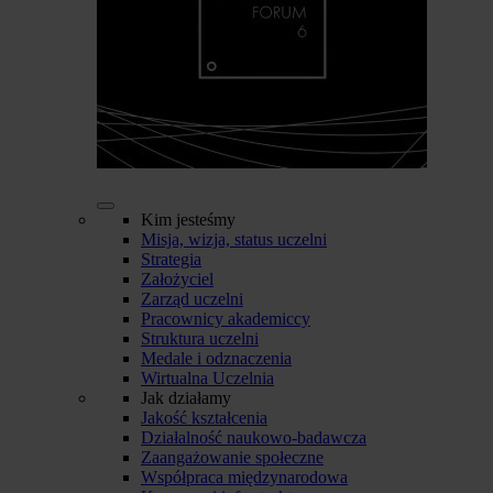
Kim jesteśmy
Misja, wizja, status uczelni
Strategia
Założyciel
Zarząd uczelni
Pracownicy akademiccy
Struktura uczelni
Medale i odznaczenia
Wirtualna Uczelnia
Jak działamy
Jakość kształcenia
Działalność naukowo-badawcza
Zaangażowanie społeczne
Współpraca międzynarodowa