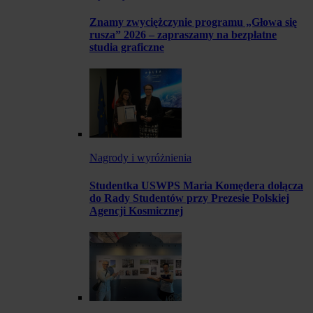
Znamy zwyciężczynie programu „Głowa się
rusza” 2026 – zapraszamy na bezpłatne
studia graficzne
Nagrody i wyróżnienia
Studentka USWPS Maria Komędera dołącza
do Rady Studentów przy Prezesie Polskiej
Agencji Kosmicznej