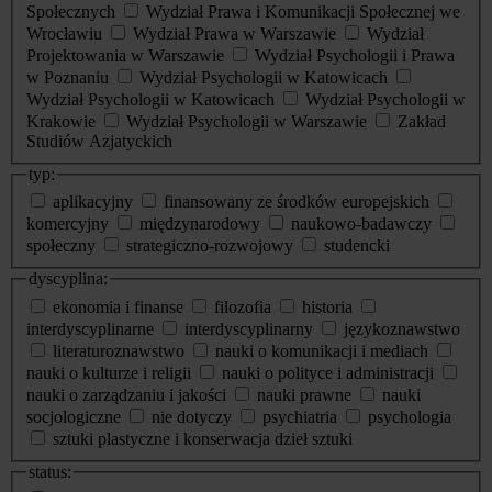
Społecznych
Wydział Prawa i Komunikacji Społecznej we
Wrocławiu
Wydział Prawa w Warszawie
Wydział
Projektowania w Warszawie
Wydział Psychologii i Prawa
w Poznaniu
Wydział Psychologii w Katowicach
Wydział Psychologii w Katowicach
Wydział Psychologii w
Krakowie
Wydział Psychologii w Warszawie
Zakład
Studiów Azjatyckich
typ:
aplikacyjny
finansowany ze środków europejskich
komercyjny
międzynarodowy
naukowo-badawczy
społeczny
strategiczno-rozwojowy
studencki
dyscyplina:
ekonomia i finanse
filozofia
historia
interdyscyplinarne
interdyscyplinarny
językoznawstwo
literaturoznawstwo
nauki o komunikacji i mediach
nauki o kulturze i religii
nauki o polityce i administracji
nauki o zarządzaniu i jakości
nauki prawne
nauki
socjologiczne
nie dotyczy
psychiatria
psychologia
sztuki plastyczne i konserwacja dzieł sztuki
status: