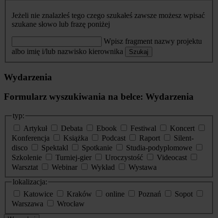
Jeżeli nie znalazłeś tego czego szukałeś zawsze możesz wpisać
szukane słowo lub frazę poniżej
Wpisz fragment nazwy projektu
albo imię i/lub nazwisko kierownika
Szukaj
Wydarzenia
Formularz wyszukiwania na belce: Wydarzenia
typ:
Artykuł
Debata
Ebook
Festiwal
Koncert
Konferencja
Książka
Podcast
Raport
Silent-
disco
Spektakl
Spotkanie
Studia-podyplomowe
Szkolenie
Turniej-gier
Uroczystość
Videocast
Warsztat
Webinar
Wykład
Wystawa
lokalizacja:
Katowice
Kraków
online
Poznań
Sopot
Warszawa
Wrocław