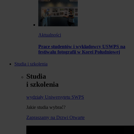
Aktualności
Prace studentów i wykładowcy USWPS na
festiwalu fotografii w Korei Południowej
Studia i szkolenia
Studia
i szkolenia
wydziały Uniwersytetu SWPS
Jakie studia wybrać?
Zapraszamy na Drzwi Otwarte