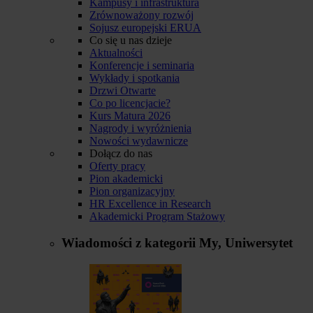
Kampusy i infrastruktura
Zrównoważony rozwój
Sojusz europejski ERUA
Co się u nas dzieje
Aktualności
Konferencje i seminaria
Wykłady i spotkania
Drzwi Otwarte
Co po licencjacie?
Kurs Matura 2026
Nagrody i wyróżnienia
Nowości wydawnicze
Dołącz do nas
Oferty pracy
Pion akademicki
Pion organizacyjny
HR Excellence in Research
Akademicki Program Stażowy
Wiadomości z kategorii
My, Uniwersytet