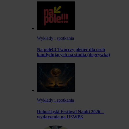
Wykłady i spotkania
Na pole!!! Twórczy plener dla osób
kandydujących na studia (dogrywka)
Wykłady i spotkania
Dolnośląski Festiwal Nauki 2026 –
wydarzenia na USWPS