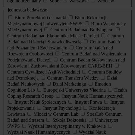
ogólnouczelniany
Sopot
Warszawa
Wrocław
jednostka badawcza:
Biuro Prorektorki ds. nauki
Biuro Rekrutacji
Międzynarodowej Uniwersytetu SWPS
Biuro Współpracy
Międzynarodowej
Centrum Badań nad Bullyingiem
Centrum Badań nad Ekonomiką Miejsc Pamięci
Centrum
Badań nad Historią i Sprawiedliwością
Centrum Badań
nad Poznaniem i Zachowaniem
Centrum badań nad
Rozwojem Osobowości
Centrum Badań nad Wspieraniem
Podejmowania Decyzji
Centrum Badań Stosowanych nad
Zdrowiem i Zachowaniami Zdrowotnymi CARE-BEH
Centrum Cywilizacji Azji Wschodniej
Centrum Studiów
nad Demokracją
Centrum Transferu Wiedzy
Dział
Badań Naukowych
Dział Marketingu
Emotion
Cognition Lab
Europejski Uniwersytet Viadrina
Health
Coping Research Group
Instytut Nauk Humanistycznych
Instytut Nauk Społecznych
Instytut Prawa
Instytut
Projektowania
Instytut Psychologii
Konfederacja
Lewiatan
Młodzi w Centrum Lab
StresLab Centrum
Badań nad Stresem
Szkoła Doktorska
Uniwersytet
SWPS
Wydział Interdyscyplinarny w Krakowie
Wydział Nauk Humanistycznych
Wydział Nauk