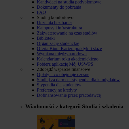
Kandydaci na studia podyplomowe
Dokumenty do pobrania
FAQ
Studiuj komfortowo
Uczelnia bez barier
Kampusy i infrastruktura
Zakwaterowanie na czas studiów
Biblioteki
Organizacje studenckie
Oferta Biura Karier: praktyki i staże
Wymiana międzynarodowa
Kalendarium roku akademickiego
Pobierz aplikację Mój USWPS
Zdobądź wsparcie finansowe
Opłaty – co obejmuje czesne
Studiuj za darmo – stypendia dla kandydatów
Stypendia dla studentów
Preferencyjne kredyty
Dofinansowanie przez pracodawcę
Wiadomości z kategorii
Studia i szkolenia