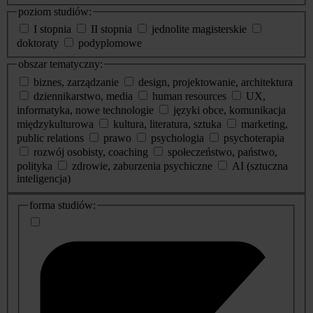
poziom studiów:
I stopnia
II stopnia
jednolite magisterskie
doktoraty
podyplomowe
obszar tematyczny:
biznes, zarządzanie
design, projektowanie, architektura
dziennikarstwo, media
human resources
UX,
informatyka, nowe technologie
języki obce, komunikacja
międzykulturowa
kultura, literatura, sztuka
marketing,
public relations
prawo
psychologia
psychoterapia
rozwój osobisty, coaching
społeczeństwo, państwo,
polityka
zdrowie, zaburzenia psychiczne
AI (sztuczna
inteligencja)
dodatkowe
forma studiów:
informacje
o
studiach