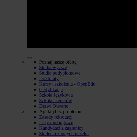
Poznaj naszą ofertę
Studia wyższe
Studia podyplomowe
Doktoraty
Kursy i szkolenia - OpenEdu
Certyfikacje
Szkoła Językowa
Szkoła Trenerów
Drzwi Otwarte
Aplikuj bez problemu
Zasady rekrutacji
Listy rankingowe
Kandydaci z zagranicy
Studenci z innych uczelni