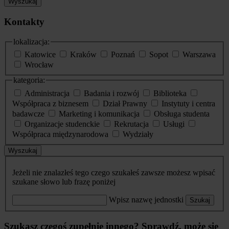
Wyszukaj
Kontakty
lokalizacja:
Katowice
Kraków
Poznań
Sopot
Warszawa
Wrocław
kategoria:
Administracja
Badania i rozwój
Biblioteka
Współpraca z biznesem
Dział Prawny
Instytuty i centra
badawcze
Marketing i komunikacja
Obsługa studenta
Organizacje studenckie
Rekrutacja
Usługi
Współpraca międzynarodowa
Wydziały
Wyszukaj
Jeżeli nie znalazłeś tego czego szukałeś zawsze możesz wpisać
szukane słowo lub frazę poniżej
Wpisz nazwę jednostki
Szukaj
Szukasz czegoś zupełnie innego? Sprawdź, może się