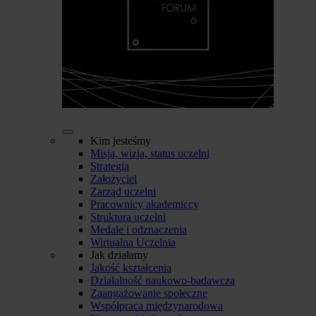
Kim jesteśmy
Misja, wizja, status uczelni
Strategia
Założyciel
Zarząd uczelni
Pracownicy akademiccy
Struktura uczelni
Medale i odznaczenia
Wirtualna Uczelnia
Jak działamy
Jakość kształcenia
Działalność naukowo-badawcza
Zaangażowanie społeczne
Współpraca międzynarodowa