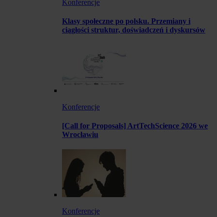
Konferencje
Klasy społeczne po polsku. Przemiany i
ciągłości struktur, doświadczeń i dyskursów
Konferencje
[Call for Proposals] ArtTechScience 2026 we
Wrocławiu
Konferencje