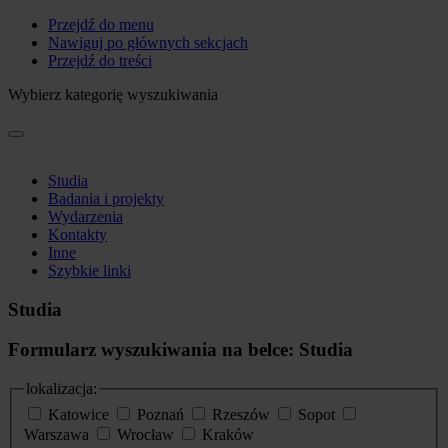
Przejdź do menu
Nawiguj po głównych sekcjach
Przejdź do treści
Wybierz kategorię wyszukiwania
Studia
Badania i projekty
Wydarzenia
Kontakty
Inne
Szybkie linki
Studia
Formularz wyszukiwania na belce: Studia
lokalizacja:
Katowice
Poznań
Rzeszów
Sopot
Warszawa
Wrocław
Kraków