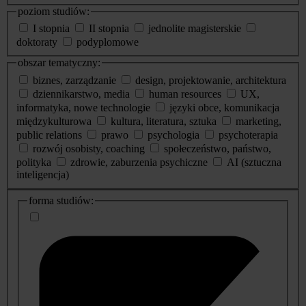
poziom studiów:
I stopnia
II stopnia
jednolite magisterskie
doktoraty
podyplomowe
obszar tematyczny:
biznes, zarządzanie
design, projektowanie, architektura
dziennikarstwo, media
human resources
UX,
informatyka, nowe technologie
języki obce, komunikacja
międzykulturowa
kultura, literatura, sztuka
marketing,
public relations
prawo
psychologia
psychoterapia
rozwój osobisty, coaching
społeczeństwo, państwo,
polityka
zdrowie, zaburzenia psychiczne
AI (sztuczna
inteligencja)
dodatkowe
forma studiów:
informacje
o
studiach