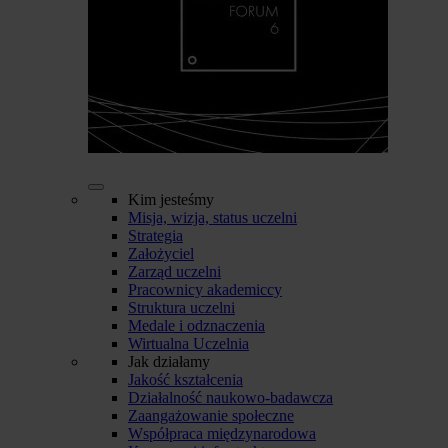
Kim jesteśmy
Misja, wizja, status uczelni
Strategia
Założyciel
Zarząd uczelni
Pracownicy akademiccy
Struktura uczelni
Medale i odznaczenia
Wirtualna Uczelnia
Jak działamy
Jakość kształcenia
Działalność naukowo-badawcza
Zaangażowanie społeczne
Współpraca międzynarodowa