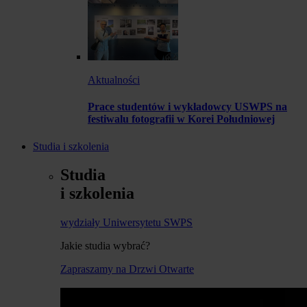
Aktualności
Prace studentów i wykładowcy USWPS na
festiwalu fotografii w Korei Południowej
Studia i szkolenia
Studia
i szkolenia
wydziały Uniwersytetu SWPS
Jakie studia wybrać?
Zapraszamy na Drzwi Otwarte