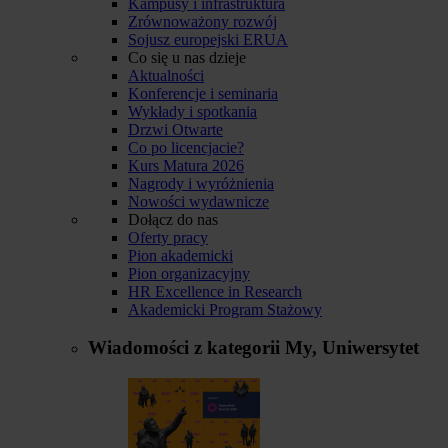
Kampusy i infrastruktura
Zrównoważony rozwój
Sojusz europejski ERUA
Co się u nas dzieje
Aktualności
Konferencje i seminaria
Wykłady i spotkania
Drzwi Otwarte
Co po licencjacie?
Kurs Matura 2026
Nagrody i wyróżnienia
Nowości wydawnicze
Dołącz do nas
Oferty pracy
Pion akademicki
Pion organizacyjny
HR Excellence in Research
Akademicki Program Stażowy
Wiadomości z kategorii
My, Uniwersytet