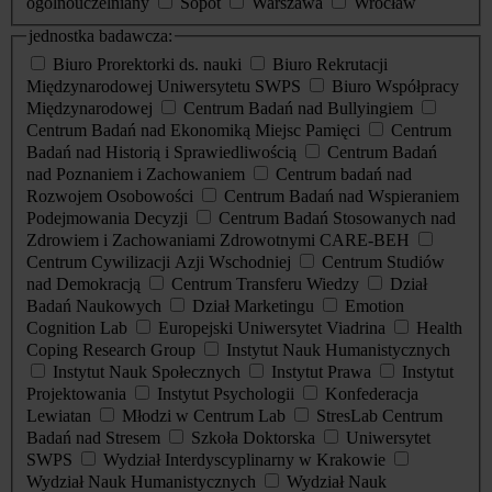
ogólnouczelniany
Sopot
Warszawa
Wrocław
jednostka badawcza:
Biuro Prorektorki ds. nauki
Biuro Rekrutacji
Międzynarodowej Uniwersytetu SWPS
Biuro Współpracy
Międzynarodowej
Centrum Badań nad Bullyingiem
Centrum Badań nad Ekonomiką Miejsc Pamięci
Centrum
Badań nad Historią i Sprawiedliwością
Centrum Badań
nad Poznaniem i Zachowaniem
Centrum badań nad
Rozwojem Osobowości
Centrum Badań nad Wspieraniem
Podejmowania Decyzji
Centrum Badań Stosowanych nad
Zdrowiem i Zachowaniami Zdrowotnymi CARE-BEH
Centrum Cywilizacji Azji Wschodniej
Centrum Studiów
nad Demokracją
Centrum Transferu Wiedzy
Dział
Badań Naukowych
Dział Marketingu
Emotion
Cognition Lab
Europejski Uniwersytet Viadrina
Health
Coping Research Group
Instytut Nauk Humanistycznych
Instytut Nauk Społecznych
Instytut Prawa
Instytut
Projektowania
Instytut Psychologii
Konfederacja
Lewiatan
Młodzi w Centrum Lab
StresLab Centrum
Badań nad Stresem
Szkoła Doktorska
Uniwersytet
SWPS
Wydział Interdyscyplinarny w Krakowie
Wydział Nauk Humanistycznych
Wydział Nauk