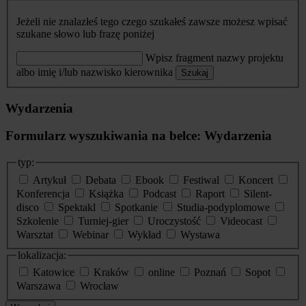
Jeżeli nie znalazłeś tego czego szukałeś zawsze możesz wpisać
szukane słowo lub frazę poniżej
Wpisz fragment nazwy projektu
albo imię i/lub nazwisko kierownika
Szukaj
Wydarzenia
Formularz wyszukiwania na belce: Wydarzenia
typ:
Artykuł
Debata
Ebook
Festiwal
Koncert
Konferencja
Książka
Podcast
Raport
Silent-
disco
Spektakl
Spotkanie
Studia-podyplomowe
Szkolenie
Turniej-gier
Uroczystość
Videocast
Warsztat
Webinar
Wykład
Wystawa
lokalizacja:
Katowice
Kraków
online
Poznań
Sopot
Warszawa
Wrocław