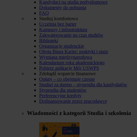
Kandydaci na studia podyplomowe
Dokumenty do pobrania
FAQ
Studiuj komfortowo
Uczelnia bez barier
Kampusy i infrastruktura
Zakwaterowanie na czas studiów
Biblioteki
Organizacje studenckie
Oferta Biura Karier: praktyki i staże
Wymiana międzynarodowa
Kalendarium roku akademickiego
Pobierz aplikację Mój USWPS
Zdobądź wsparcie finansowe
Opłaty – co obejmuje czesne
Studiuj za darmo – stypendia dla kandydatów
Stypendia dla studentów
Preferencyjne kredyty
Dofinansowanie przez pracodawcę
Wiadomości z kategorii
Studia i szkolenia