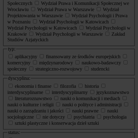
Społecznych
Wydział Prawa i Komunikacji Społecznej we
Wrocławiu
Wydział Prawa w Warszawie
Wydział
Projektowania w Warszawie
Wydział Psychologii i Prawa
w Poznaniu
Wydział Psychologii w Katowicach
Wydział Psychologii w Katowicach
Wydział Psychologii w
Krakowie
Wydział Psychologii w Warszawie
Zakład
Studiów Azjatyckich
typ:
aplikacyjny
finansowany ze środków europejskich
komercyjny
międzynarodowy
naukowo-badawczy
społeczny
strategiczno-rozwojowy
studencki
dyscyplina:
ekonomia i finanse
filozofia
historia
interdyscyplinarne
interdyscyplinarny
językoznawstwo
literaturoznawstwo
nauki o komunikacji i mediach
nauki o kulturze i religii
nauki o polityce i administracji
nauki o zarządzaniu i jakości
nauki prawne
nauki
socjologiczne
nie dotyczy
psychiatria
psychologia
sztuki plastyczne i konserwacja dzieł sztuki
status: