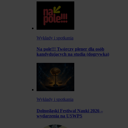
Wykłady i spotkania
Na pole!!! Twórczy plener dla osób
kandydujących na studia (dogrywka)
Wykłady i spotkania
Dolnośląski Festiwal Nauki 2026 –
wydarzenia na USWPS