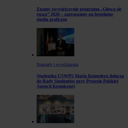
Znamy zwyciężczynie programu „Głowa się
rusza” 2026 – zapraszamy na bezpłatne
studia graficzne
Nagrody i wyróżnienia
Studentka USWPS Maria Komędera dołącza
do Rady Studentów przy Prezesie Polskiej
Agencji Kosmicznej