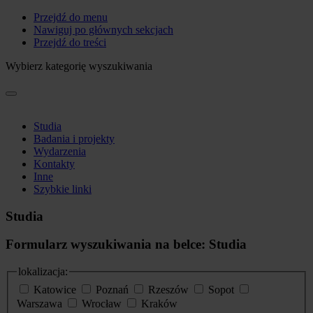
Przejdź do menu
Nawiguj po głównych sekcjach
Przejdź do treści
Wybierz kategorię wyszukiwania
Studia
Badania i projekty
Wydarzenia
Kontakty
Inne
Szybkie linki
Studia
Formularz wyszukiwania na belce: Studia
lokalizacja:
Katowice
Poznań
Rzeszów
Sopot
Warszawa
Wrocław
Kraków