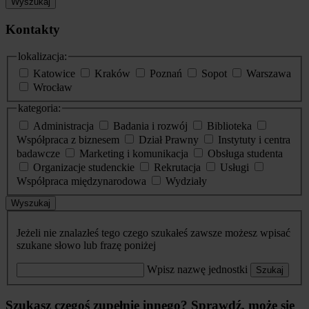
Wyszukaj
Kontakty
lokalizacja:
Katowice
Kraków
Poznań
Sopot
Warszawa
Wrocław
kategoria:
Administracja
Badania i rozwój
Biblioteka
Współpraca z biznesem
Dział Prawny
Instytuty i centra
badawcze
Marketing i komunikacja
Obsługa studenta
Organizacje studenckie
Rekrutacja
Usługi
Współpraca międzynarodowa
Wydziały
Wyszukaj
Jeżeli nie znalazłeś tego czego szukałeś zawsze możesz wpisać
szukane słowo lub frazę poniżej
Wpisz nazwę jednostki
Szukaj
Szukasz czegoś zupełnie innego? Sprawdź, może się