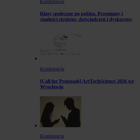
Konferencje
Klasy społeczne po polsku. Przemiany i
ciągłości struktur, doświadczeń i dyskursów
Konferencje
[Call for Proposals] ArtTechScience 2026 we
Wrocławiu
Konferencje