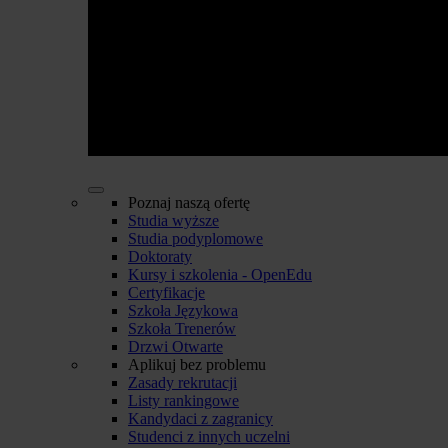
Poznaj naszą ofertę
Studia wyższe
Studia podyplomowe
Doktoraty
Kursy i szkolenia - OpenEdu
Certyfikacje
Szkoła Językowa
Szkoła Trenerów
Drzwi Otwarte
Aplikuj bez problemu
Zasady rekrutacji
Listy rankingowe
Kandydaci z zagranicy
Studenci z innych uczelni