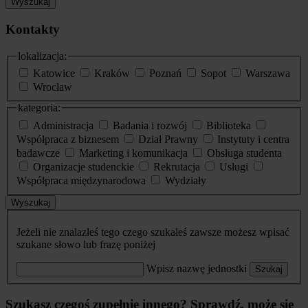
Wyszukaj
Kontakty
lokalizacja:
Katowice
Kraków
Poznań
Sopot
Warszawa
Wrocław
kategoria:
Administracja
Badania i rozwój
Biblioteka
Współpraca z biznesem
Dział Prawny
Instytuty i centra
badawcze
Marketing i komunikacja
Obsługa studenta
Organizacje studenckie
Rekrutacja
Usługi
Współpraca międzynarodowa
Wydziały
Wyszukaj
Jeżeli nie znalazłeś tego czego szukałeś zawsze możesz wpisać
szukane słowo lub frazę poniżej
Wpisz nazwę jednostki
Szukaj
Szukasz czegoś zupełnie innego? Sprawdź, może się