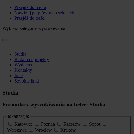
Przejdź do menu
Nawiguj po głównych sekcjach
Przejdź do treści
Wybierz kategorię wyszukiwania
Studia
Badania i projekty
Wydarzenia
Kontakty
Inne
Szybkie linki
Studia
Formularz wyszukiwania na belce: Studia
lokalizacja:
Katowice
Poznań
Rzeszów
Sopot
Warszawa
Wrocław
Kraków