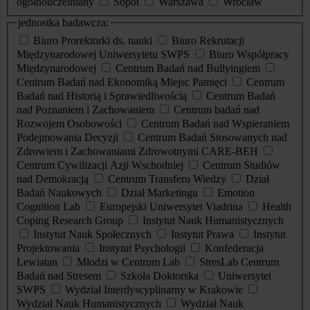
ogólnouczelniany
Sopot
Warszawa
Wrocław
jednostka badawcza:
Biuro Prorektorki ds. nauki
Biuro Rekrutacji
Międzynarodowej Uniwersytetu SWPS
Biuro Współpracy
Międzynarodowej
Centrum Badań nad Bullyingiem
Centrum Badań nad Ekonomiką Miejsc Pamięci
Centrum
Badań nad Historią i Sprawiedliwością
Centrum Badań
nad Poznaniem i Zachowaniem
Centrum badań nad
Rozwojem Osobowości
Centrum Badań nad Wspieraniem
Podejmowania Decyzji
Centrum Badań Stosowanych nad
Zdrowiem i Zachowaniami Zdrowotnymi CARE-BEH
Centrum Cywilizacji Azji Wschodniej
Centrum Studiów
nad Demokracją
Centrum Transferu Wiedzy
Dział
Badań Naukowych
Dział Marketingu
Emotion
Cognition Lab
Europejski Uniwersytet Viadrina
Health
Coping Research Group
Instytut Nauk Humanistycznych
Instytut Nauk Społecznych
Instytut Prawa
Instytut
Projektowania
Instytut Psychologii
Konfederacja
Lewiatan
Młodzi w Centrum Lab
StresLab Centrum
Badań nad Stresem
Szkoła Doktorska
Uniwersytet
SWPS
Wydział Interdyscyplinarny w Krakowie
Wydział Nauk Humanistycznych
Wydział Nauk