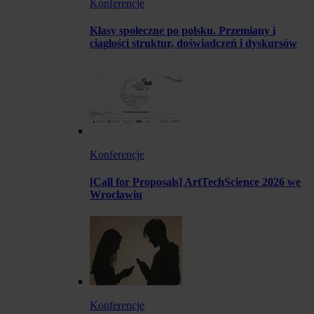
Konferencje
Klasy społeczne po polsku. Przemiany i
ciągłości struktur, doświadczeń i dyskursów
Konferencje
[Call for Proposals] ArtTechScience 2026 we
Wrocławiu
Konferencje