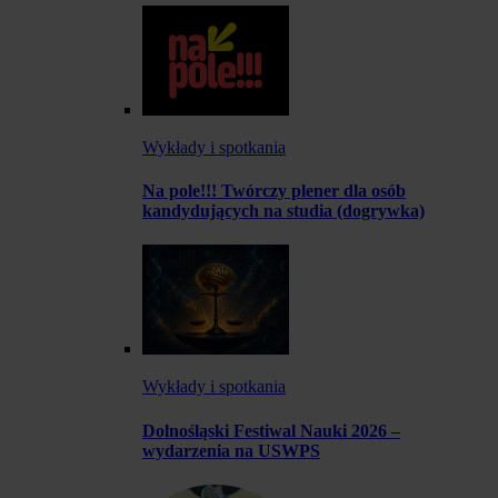
Wykłady i spotkania
Na pole!!! Twórczy plener dla osób
kandydujących na studia (dogrywka)
Wykłady i spotkania
Dolnośląski Festiwal Nauki 2026 –
wydarzenia na USWPS