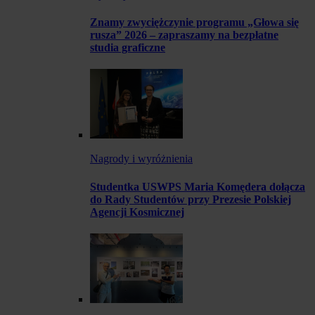
Znamy zwyciężczynie programu „Głowa się
rusza” 2026 – zapraszamy na bezpłatne
studia graficzne
Nagrody i wyróżnienia
Studentka USWPS Maria Komędera dołącza
do Rady Studentów przy Prezesie Polskiej
Agencji Kosmicznej