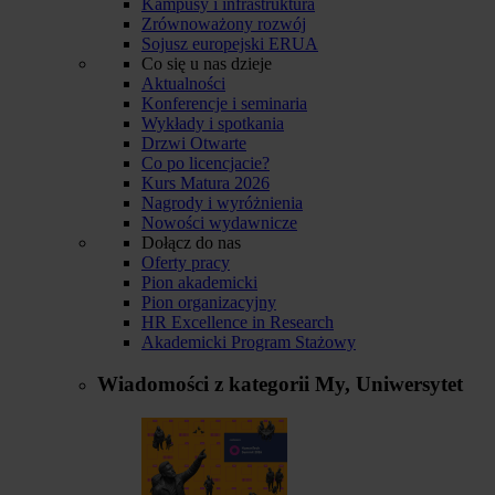
Kampusy i infrastruktura
Zrównoważony rozwój
Sojusz europejski ERUA
Co się u nas dzieje
Aktualności
Konferencje i seminaria
Wykłady i spotkania
Drzwi Otwarte
Co po licencjacie?
Kurs Matura 2026
Nagrody i wyróżnienia
Nowości wydawnicze
Dołącz do nas
Oferty pracy
Pion akademicki
Pion organizacyjny
HR Excellence in Research
Akademicki Program Stażowy
Wiadomości z kategorii
My, Uniwersytet