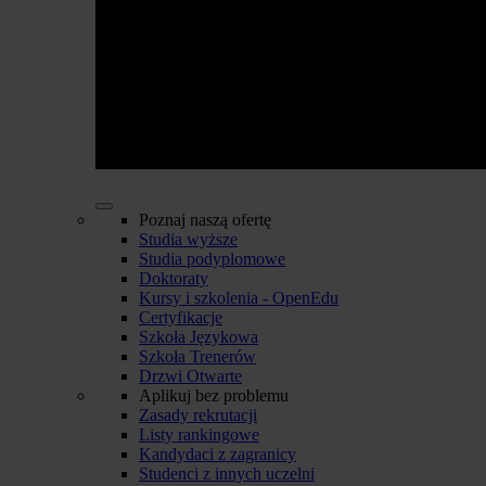
Poznaj naszą ofertę
Studia wyższe
Studia podyplomowe
Doktoraty
Kursy i szkolenia - OpenEdu
Certyfikacje
Szkoła Językowa
Szkoła Trenerów
Drzwi Otwarte
Aplikuj bez problemu
Zasady rekrutacji
Listy rankingowe
Kandydaci z zagranicy
Studenci z innych uczelni