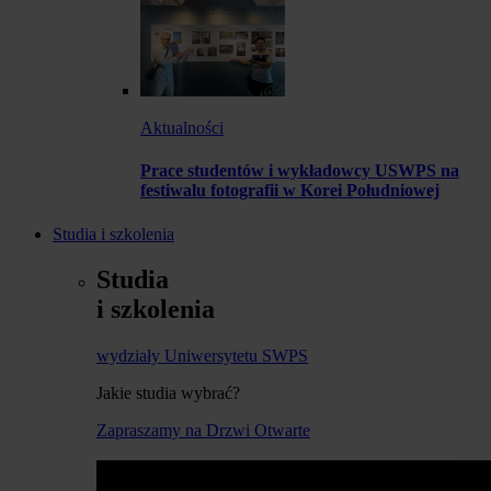
Aktualności
Prace studentów i wykładowcy USWPS na
festiwalu fotografii w Korei Południowej
Studia i szkolenia
Studia
i szkolenia
wydziały Uniwersytetu SWPS
Jakie studia wybrać?
Zapraszamy na Drzwi Otwarte