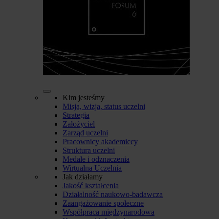
Kim jesteśmy
Misja, wizja, status uczelni
Strategia
Założyciel
Zarząd uczelni
Pracownicy akademiccy
Struktura uczelni
Medale i odznaczenia
Wirtualna Uczelnia
Jak działamy
Jakość kształcenia
Działalność naukowo-badawcza
Zaangażowanie społeczne
Współpraca międzynarodowa