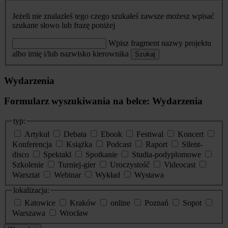
Jeżeli nie znalazłeś tego czego szukałeś zawsze możesz wpisać
szukane słowo lub frazę poniżej
Wpisz fragment nazwy projektu
albo imię i/lub nazwisko kierownika
Szukaj
Wydarzenia
Formularz wyszukiwania na belce: Wydarzenia
typ:
Artykuł
Debata
Ebook
Festiwal
Koncert
Konferencja
Książka
Podcast
Raport
Silent-
disco
Spektakl
Spotkanie
Studia-podyplomowe
Szkolenie
Turniej-gier
Uroczystość
Videocast
Warsztat
Webinar
Wykład
Wystawa
lokalizacja:
Katowice
Kraków
online
Poznań
Sopot
Warszawa
Wrocław