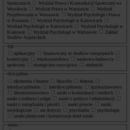
Społecznych
Wydział Prawa i Komunikacji Społecznej we
Wrocławiu
Wydział Prawa w Warszawie
Wydział
Projektowania w Warszawie
Wydział Psychologii i Prawa
w Poznaniu
Wydział Psychologii w Katowicach
Wydział Psychologii w Katowicach
Wydział Psychologii w
Krakowie
Wydział Psychologii w Warszawie
Zakład
Studiów Azjatyckich
typ:
aplikacyjny
finansowany ze środków europejskich
komercyjny
międzynarodowy
naukowo-badawczy
społeczny
strategiczno-rozwojowy
studencki
dyscyplina:
ekonomia i finanse
filozofia
historia
interdyscyplinarne
interdyscyplinarny
językoznawstwo
literaturoznawstwo
nauki o komunikacji i mediach
nauki o kulturze i religii
nauki o polityce i administracji
nauki o zarządzaniu i jakości
nauki prawne
nauki
socjologiczne
nie dotyczy
psychiatria
psychologia
sztuki plastyczne i konserwacja dzieł sztuki
status: