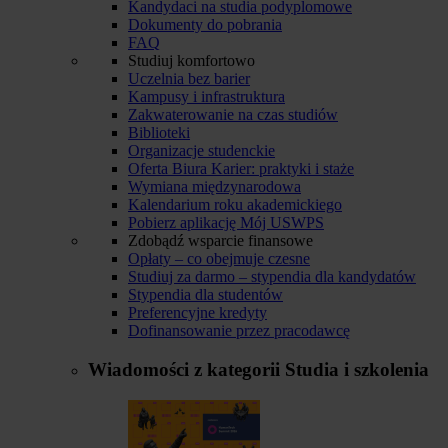
Kandydaci na studia podyplomowe
Dokumenty do pobrania
FAQ
Studiuj komfortowo
Uczelnia bez barier
Kampusy i infrastruktura
Zakwaterowanie na czas studiów
Biblioteki
Organizacje studenckie
Oferta Biura Karier: praktyki i staże
Wymiana międzynarodowa
Kalendarium roku akademickiego
Pobierz aplikację Mój USWPS
Zdobądź wsparcie finansowe
Opłaty – co obejmuje czesne
Studiuj za darmo – stypendia dla kandydatów
Stypendia dla studentów
Preferencyjne kredyty
Dofinansowanie przez pracodawcę
Wiadomości z kategorii
Studia i szkolenia