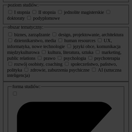
poziom studiów:
I stopnia
II stopnia
jednolite magisterskie
doktoraty
podyplomowe
obszar tematyczny:
biznes, zarządzanie
design, projektowanie, architektura
dziennikarstwo, media
human resources
UX,
informatyka, nowe technologie
języki obce, komunikacja
międzykulturowa
kultura, literatura, sztuka
marketing,
public relations
prawo
psychologia
psychoterapia
rozwój osobisty, coaching
społeczeństwo, państwo,
polityka
zdrowie, zaburzenia psychiczne
AI (sztuczna
inteligencja)
dodatkowe
forma studiów:
informacje
o
studiach