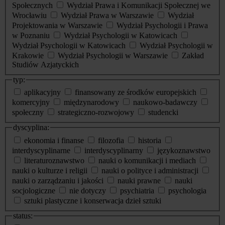
Społecznych
Wydział Prawa i Komunikacji Społecznej we
Wrocławiu
Wydział Prawa w Warszawie
Wydział
Projektowania w Warszawie
Wydział Psychologii i Prawa
w Poznaniu
Wydział Psychologii w Katowicach
Wydział Psychologii w Katowicach
Wydział Psychologii w
Krakowie
Wydział Psychologii w Warszawie
Zakład
Studiów Azjatyckich
typ:
aplikacyjny
finansowany ze środków europejskich
komercyjny
międzynarodowy
naukowo-badawczy
społeczny
strategiczno-rozwojowy
studencki
dyscyplina:
ekonomia i finanse
filozofia
historia
interdyscyplinarne
interdyscyplinarny
językoznawstwo
literaturoznawstwo
nauki o komunikacji i mediach
nauki o kulturze i religii
nauki o polityce i administracji
nauki o zarządzaniu i jakości
nauki prawne
nauki
socjologiczne
nie dotyczy
psychiatria
psychologia
sztuki plastyczne i konserwacja dzieł sztuki
status: