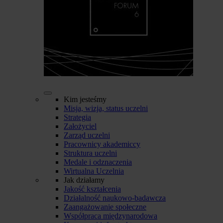
Kim jesteśmy
Misja, wizja, status uczelni
Strategia
Założyciel
Zarząd uczelni
Pracownicy akademiccy
Struktura uczelni
Medale i odznaczenia
Wirtualna Uczelnia
Jak działamy
Jakość kształcenia
Działalność naukowo-badawcza
Zaangażowanie społeczne
Współpraca międzynarodowa