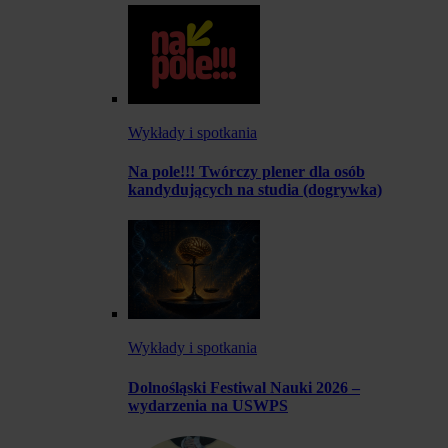
Wykłady i spotkania
Na pole!!! Twórczy plener dla osób
kandydujących na studia (dogrywka)
Wykłady i spotkania
Dolnośląski Festiwal Nauki 2026 –
wydarzenia na USWPS