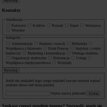
Wyszukaj
Kontakty
lokalizacja:
Katowice
Kraków
Poznań
Sopot
Warszawa
Wrocław
kategoria:
Administracja
Badania i rozwój
Biblioteka
Współpraca z biznesem
Dział Prawny
Instytuty i centra
badawcze
Marketing i komunikacja
Obsługa studenta
Organizacje studenckie
Rekrutacja
Usługi
Współpraca międzynarodowa
Wydziały
Wyszukaj
Jeżeli nie znalazłeś tego czego szukałeś zawsze możesz wpisać
szukane słowo lub frazę poniżej
Wpisz nazwę jednostki
Szukaj
Szukasz czegoś zupełnie innego? Sprawdź, może się