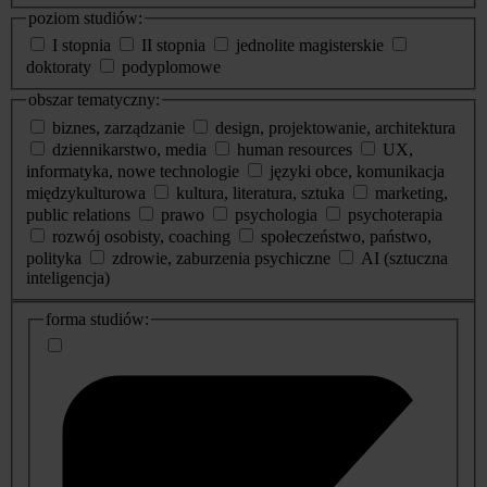
poziom studiów:
I stopnia
II stopnia
jednolite magisterskie
doktoraty
podyplomowe
obszar tematyczny:
biznes, zarządzanie
design, projektowanie, architektura
dziennikarstwo, media
human resources
UX,
informatyka, nowe technologie
języki obce, komunikacja
międzykulturowa
kultura, literatura, sztuka
marketing,
public relations
prawo
psychologia
psychoterapia
rozwój osobisty, coaching
społeczeństwo, państwo,
polityka
zdrowie, zaburzenia psychiczne
AI (sztuczna
inteligencja)
dodatkowe
forma studiów:
informacje
o
studiach