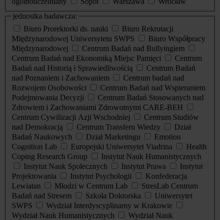
ogólnouczelniany
Sopot
Warszawa
Wrocław
jednostka badawcza:
Biuro Prorektorki ds. nauki
Biuro Rekrutacji
Międzynarodowej Uniwersytetu SWPS
Biuro Współpracy
Międzynarodowej
Centrum Badań nad Bullyingiem
Centrum Badań nad Ekonomiką Miejsc Pamięci
Centrum
Badań nad Historią i Sprawiedliwością
Centrum Badań
nad Poznaniem i Zachowaniem
Centrum badań nad
Rozwojem Osobowości
Centrum Badań nad Wspieraniem
Podejmowania Decyzji
Centrum Badań Stosowanych nad
Zdrowiem i Zachowaniami Zdrowotnymi CARE-BEH
Centrum Cywilizacji Azji Wschodniej
Centrum Studiów
nad Demokracją
Centrum Transferu Wiedzy
Dział
Badań Naukowych
Dział Marketingu
Emotion
Cognition Lab
Europejski Uniwersytet Viadrina
Health
Coping Research Group
Instytut Nauk Humanistycznych
Instytut Nauk Społecznych
Instytut Prawa
Instytut
Projektowania
Instytut Psychologii
Konfederacja
Lewiatan
Młodzi w Centrum Lab
StresLab Centrum
Badań nad Stresem
Szkoła Doktorska
Uniwersytet
SWPS
Wydział Interdyscyplinarny w Krakowie
Wydział Nauk Humanistycznych
Wydział Nauk