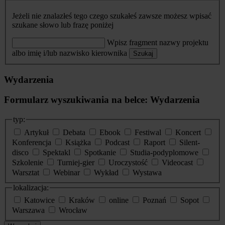
Jeżeli nie znalazłeś tego czego szukałeś zawsze możesz wpisać
szukane słowo lub frazę poniżej
Wpisz fragment nazwy projektu
albo imię i/lub nazwisko kierownika
Szukaj
Wydarzenia
Formularz wyszukiwania na belce: Wydarzenia
typ:
Artykuł
Debata
Ebook
Festiwal
Koncert
Konferencja
Książka
Podcast
Raport
Silent-
disco
Spektakl
Spotkanie
Studia-podyplomowe
Szkolenie
Turniej-gier
Uroczystość
Videocast
Warsztat
Webinar
Wykład
Wystawa
lokalizacja:
Katowice
Kraków
online
Poznań
Sopot
Warszawa
Wrocław