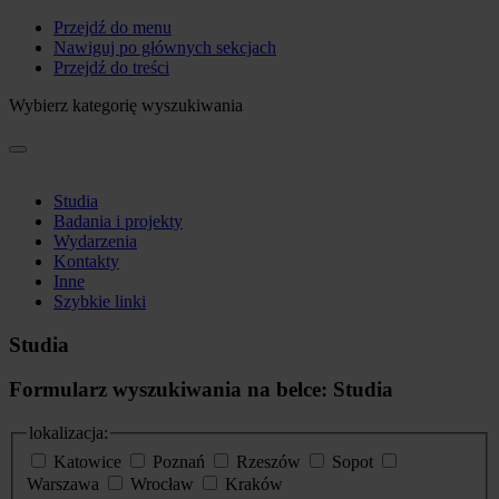
Przejdź do menu
Nawiguj po głównych sekcjach
Przejdź do treści
Wybierz kategorię wyszukiwania
Studia
Badania i projekty
Wydarzenia
Kontakty
Inne
Szybkie linki
Studia
Formularz wyszukiwania na belce: Studia
lokalizacja:
Katowice
Poznań
Rzeszów
Sopot
Warszawa
Wrocław
Kraków