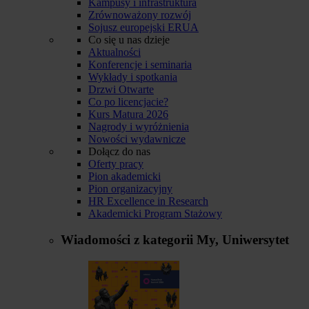
Kampusy i infrastruktura
Zrównoważony rozwój
Sojusz europejski ERUA
Co się u nas dzieje
Aktualności
Konferencje i seminaria
Wykłady i spotkania
Drzwi Otwarte
Co po licencjacie?
Kurs Matura 2026
Nagrody i wyróżnienia
Nowości wydawnicze
Dołącz do nas
Oferty pracy
Pion akademicki
Pion organizacyjny
HR Excellence in Research
Akademicki Program Stażowy
Wiadomości z kategorii
My, Uniwersytet