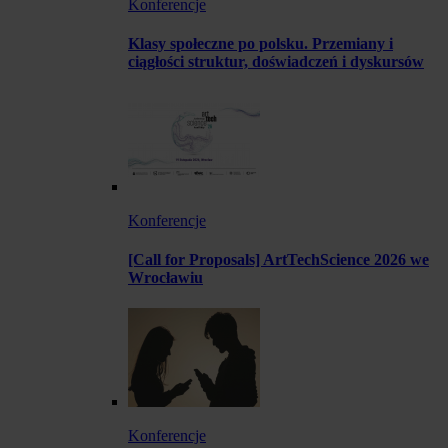
Konferencje
Klasy społeczne po polsku. Przemiany i
ciągłości struktur, doświadczeń i dyskursów
Konferencje
[Call for Proposals] ArtTechScience 2026 we
Wrocławiu
Konferencje