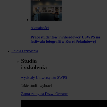
Aktualności
Prace studentów i wykładowcy USWPS na
festiwalu fotografii w Korei Południowej
Studia i szkolenia
Studia
i szkolenia
wydziały Uniwersytetu SWPS
Jakie studia wybrać?
Zapraszamy na Drzwi Otwarte