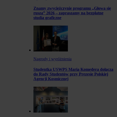
Znamy zwyciężczynie programu „Głowa się
rusza” 2026 – zapraszamy na bezpłatne
studia graficzne
Nagrody i wyróżnienia
Studentka USWPS Maria Komędera dołącza
do Rady Studentów przy Prezesie Polskiej
Agencji Kosmicznej