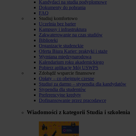
Kandydaci na studia podyplomowe
Dokumenty do pobrania
FAQ
Studiuj komfortowo
Uczelnia bez barier
Kampusy i infrastruktura
Zakwaterowanie na czas studiów
Biblioteki
Organizacje studenckie
Oferta Biura Karier: praktyki i staże
Wymiana międzynarodowa
Kalendarium roku akademickiego
Pobierz aplikację Mój USWPS
Zdobądź wsparcie finansowe
Opłaty – co obejmuje czesne
Studiuj za darmo – stypendia dla kandydatów
Stypendia dla studentów
Preferencyjne kredyty
Dofinansowanie przez pracodawcę
Wiadomości z kategorii
Studia i szkolenia