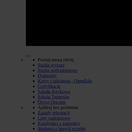
Poznaj naszą ofertę
Studia wyższe
Studia podyplomowe
Doktoraty
Kursy i szkolenia - OpenEdu
Certyfikacje
Szkoła Językowa
Szkoła Trenerów
Drzwi Otwarte
Aplikuj bez problemu
Zasady rekrutacji
Listy rankingowe
Kandydaci z zagranicy
Studenci z innych uczelni