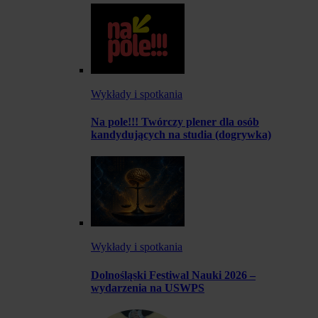
Wykłady i spotkania
Na pole!!! Twórczy plener dla osób
kandydujących na studia (dogrywka)
Wykłady i spotkania
Dolnośląski Festiwal Nauki 2026 –
wydarzenia na USWPS