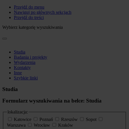
Przejdź do menu
Nawiguj po głównych sekcjach
Przejdź do treści
Wybierz kategorię wyszukiwania
Studia
Badania i projekty
Wydarzenia
Kontakty
Inne
Szybkie linki
Studia
Formularz wyszukiwania na belce: Studia
lokalizacja:
Katowice
Poznań
Rzeszów
Sopot
Warszawa
Wrocław
Kraków