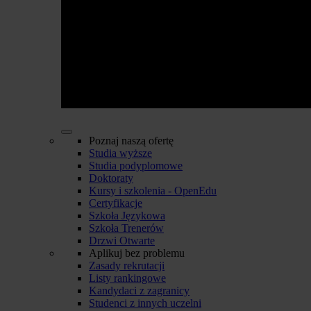
Poznaj naszą ofertę
Studia wyższe
Studia podyplomowe
Doktoraty
Kursy i szkolenia - OpenEdu
Certyfikacje
Szkoła Językowa
Szkoła Trenerów
Drzwi Otwarte
Aplikuj bez problemu
Zasady rekrutacji
Listy rankingowe
Kandydaci z zagranicy
Studenci z innych uczelni