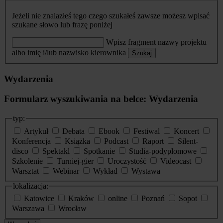
Jeżeli nie znalazłeś tego czego szukałeś zawsze możesz wpisać
szukane słowo lub frazę poniżej
Wpisz fragment nazwy projektu
albo imię i/lub nazwisko kierownika
Szukaj
Wydarzenia
Formularz wyszukiwania na belce: Wydarzenia
typ:
Artykuł
Debata
Ebook
Festiwal
Koncert
Konferencja
Książka
Podcast
Raport
Silent-
disco
Spektakl
Spotkanie
Studia-podyplomowe
Szkolenie
Turniej-gier
Uroczystość
Videocast
Warsztat
Webinar
Wykład
Wystawa
lokalizacja:
Katowice
Kraków
online
Poznań
Sopot
Warszawa
Wrocław