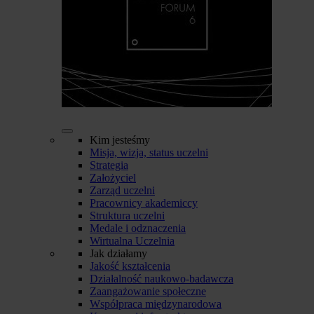
Kim jesteśmy
Misja, wizja, status uczelni
Strategia
Założyciel
Zarząd uczelni
Pracownicy akademiccy
Struktura uczelni
Medale i odznaczenia
Wirtualna Uczelnia
Jak działamy
Jakość kształcenia
Działalność naukowo-badawcza
Zaangażowanie społeczne
Współpraca międzynarodowa