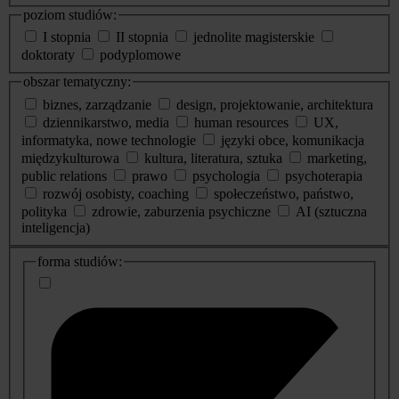
poziom studiów:
I stopnia
II stopnia
jednolite magisterskie
doktoraty
podyplomowe
obszar tematyczny:
biznes, zarządzanie
design, projektowanie, architektura
dziennikarstwo, media
human resources
UX,
informatyka, nowe technologie
języki obce, komunikacja
międzykulturowa
kultura, literatura, sztuka
marketing,
public relations
prawo
psychologia
psychoterapia
rozwój osobisty, coaching
społeczeństwo, państwo,
polityka
zdrowie, zaburzenia psychiczne
AI (sztuczna
inteligencja)
dodatkowe
forma studiów:
informacje
o
studiach