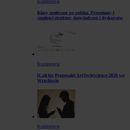
Konferencje
Klasy społeczne po polsku. Przemiany i
ciągłości struktur, doświadczeń i dyskursów
Konferencje
[Call for Proposals] ArtTechScience 2026 we
Wrocławiu
Konferencje