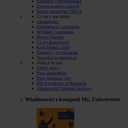
Kampusy i infrastruktura
Zrównoważony rozwój
Sojusz europejski ERUA
Co się u nas dzieje
Aktualności
Konferencje i seminaria
Wykłady i spotkania
Drzwi Otwarte
Co po licencjacie?
Kurs Matura 2026
Nagrody i wyróżnienia
Nowości wydawnicze
Dołącz do nas
Oferty pracy
Pion akademicki
Pion organizacyjny
HR Excellence in Research
Akademicki Program Stażowy
Wiadomości z kategorii
My, Uniwersytet