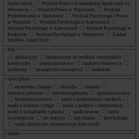
Społecznych
Wydział Prawa i Komunikacji Społecznej we
Wrocławiu
Wydział Prawa w Warszawie
Wydział
Projektowania w Warszawie
Wydział Psychologii i Prawa
w Poznaniu
Wydział Psychologii w Katowicach
Wydział Psychologii w Katowicach
Wydział Psychologii w
Krakowie
Wydział Psychologii w Warszawie
Zakład
Studiów Azjatyckich
typ:
aplikacyjny
finansowany ze środków europejskich
komercyjny
międzynarodowy
naukowo-badawczy
społeczny
strategiczno-rozwojowy
studencki
dyscyplina:
ekonomia i finanse
filozofia
historia
interdyscyplinarne
interdyscyplinarny
językoznawstwo
literaturoznawstwo
nauki o komunikacji i mediach
nauki o kulturze i religii
nauki o polityce i administracji
nauki o zarządzaniu i jakości
nauki prawne
nauki
socjologiczne
nie dotyczy
psychiatria
psychologia
sztuki plastyczne i konserwacja dzieł sztuki
status: