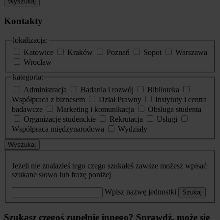
Wyszukaj
Kontakty
lokalizacja:
Katowice
Kraków
Poznań
Sopot
Warszawa
Wrocław
kategoria:
Administracja
Badania i rozwój
Biblioteka
Współpraca z biznesem
Dział Prawny
Instytuty i centra
badawcze
Marketing i komunikacja
Obsługa studenta
Organizacje studenckie
Rekrutacja
Usługi
Współpraca międzynarodowa
Wydziały
Wyszukaj
Jeżeli nie znalazłeś tego czego szukałeś zawsze możesz wpisać
szukane słowo lub frazę poniżej
Wpisz nazwę jednostki
Szukaj
Szukasz czegoś zupełnie innego? Sprawdź, może się