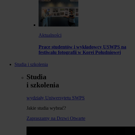
Aktualności
Prace studentów i wykładowcy USWPS na
festiwalu fotografii w Korei Południowej
Studia i szkolenia
Studia
i szkolenia
wydziały Uniwersytetu SWPS
Jakie studia wybrać?
Zapraszamy na Drzwi Otwarte