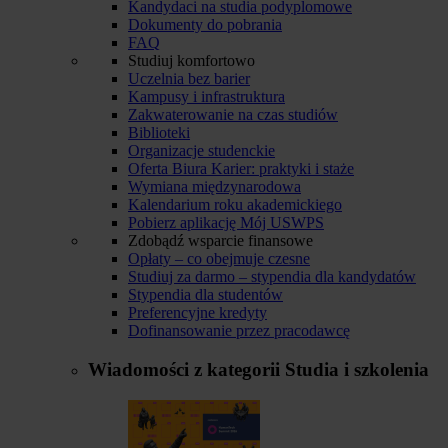
Kandydaci na studia podyplomowe
Dokumenty do pobrania
FAQ
Studiuj komfortowo
Uczelnia bez barier
Kampusy i infrastruktura
Zakwaterowanie na czas studiów
Biblioteki
Organizacje studenckie
Oferta Biura Karier: praktyki i staże
Wymiana międzynarodowa
Kalendarium roku akademickiego
Pobierz aplikację Mój USWPS
Zdobądź wsparcie finansowe
Opłaty – co obejmuje czesne
Studiuj za darmo – stypendia dla kandydatów
Stypendia dla studentów
Preferencyjne kredyty
Dofinansowanie przez pracodawcę
Wiadomości z kategorii
Studia i szkolenia