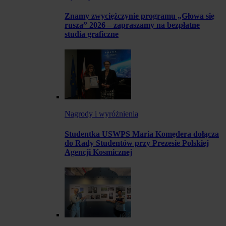
Znamy zwyciężczynie programu „Głowa się
rusza” 2026 – zapraszamy na bezpłatne
studia graficzne
Nagrody i wyróżnienia
Studentka USWPS Maria Komędera dołącza
do Rady Studentów przy Prezesie Polskiej
Agencji Kosmicznej