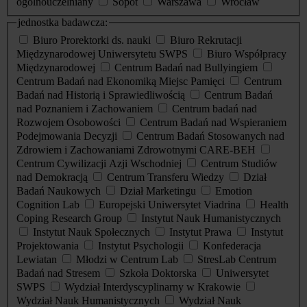
ogólnouczelniany
Sopot
Warszawa
Wrocław
jednostka badawcza:
Biuro Prorektorki ds. nauki
Biuro Rekrutacji
Międzynarodowej Uniwersytetu SWPS
Biuro Współpracy
Międzynarodowej
Centrum Badań nad Bullyingiem
Centrum Badań nad Ekonomiką Miejsc Pamięci
Centrum
Badań nad Historią i Sprawiedliwością
Centrum Badań
nad Poznaniem i Zachowaniem
Centrum badań nad
Rozwojem Osobowości
Centrum Badań nad Wspieraniem
Podejmowania Decyzji
Centrum Badań Stosowanych nad
Zdrowiem i Zachowaniami Zdrowotnymi CARE-BEH
Centrum Cywilizacji Azji Wschodniej
Centrum Studiów
nad Demokracją
Centrum Transferu Wiedzy
Dział
Badań Naukowych
Dział Marketingu
Emotion
Cognition Lab
Europejski Uniwersytet Viadrina
Health
Coping Research Group
Instytut Nauk Humanistycznych
Instytut Nauk Społecznych
Instytut Prawa
Instytut
Projektowania
Instytut Psychologii
Konfederacja
Lewiatan
Młodzi w Centrum Lab
StresLab Centrum
Badań nad Stresem
Szkoła Doktorska
Uniwersytet
SWPS
Wydział Interdyscyplinarny w Krakowie
Wydział Nauk Humanistycznych
Wydział Nauk