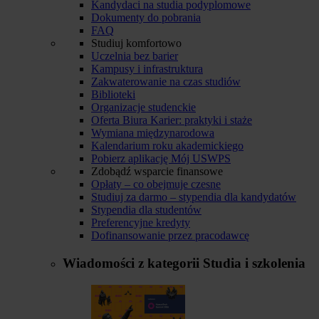
Kandydaci na studia podyplomowe
Dokumenty do pobrania
FAQ
Studiuj komfortowo
Uczelnia bez barier
Kampusy i infrastruktura
Zakwaterowanie na czas studiów
Biblioteki
Organizacje studenckie
Oferta Biura Karier: praktyki i staże
Wymiana międzynarodowa
Kalendarium roku akademickiego
Pobierz aplikację Mój USWPS
Zdobądź wsparcie finansowe
Opłaty – co obejmuje czesne
Studiuj za darmo – stypendia dla kandydatów
Stypendia dla studentów
Preferencyjne kredyty
Dofinansowanie przez pracodawcę
Wiadomości z kategorii
Studia i szkolenia