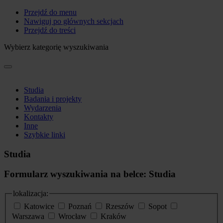
Przejdź do menu
Nawiguj po głównych sekcjach
Przejdź do treści
Wybierz kategorię wyszukiwania
Studia
Badania i projekty
Wydarzenia
Kontakty
Inne
Szybkie linki
Studia
Formularz wyszukiwania na belce: Studia
lokalizacja:
Katowice
Poznań
Rzeszów
Sopot
Warszawa
Wrocław
Kraków