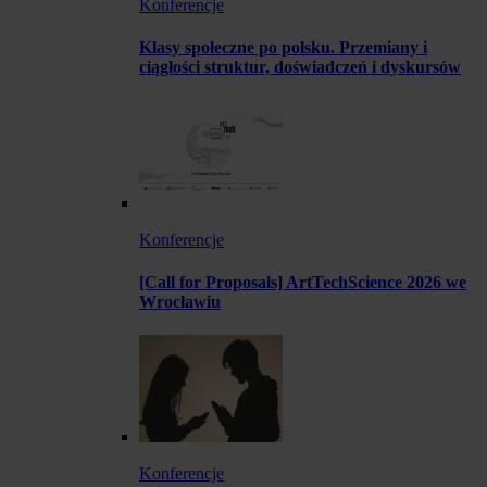
Konferencje
Klasy społeczne po polsku. Przemiany i
ciągłości struktur, doświadczeń i dyskursów
Konferencje
[Call for Proposals] ArtTechScience 2026 we
Wrocławiu
Konferencje