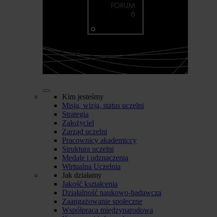
Kim jesteśmy
Misja, wizja, status uczelni
Strategia
Założyciel
Zarząd uczelni
Pracownicy akademiccy
Struktura uczelni
Medale i odznaczenia
Wirtualna Uczelnia
Jak działamy
Jakość kształcenia
Działalność naukowo-badawcza
Zaangażowanie społeczne
Współpraca międzynarodowa