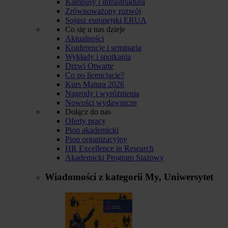
Kampusy i infrastruktura
Zrównoważony rozwój
Sojusz europejski ERUA
Co się u nas dzieje
Aktualności
Konferencje i seminaria
Wykłady i spotkania
Drzwi Otwarte
Co po licencjacie?
Kurs Matura 2026
Nagrody i wyróżnienia
Nowości wydawnicze
Dołącz do nas
Oferty pracy
Pion akademicki
Pion organizacyjny
HR Excellence in Research
Akademicki Program Stażowy
Wiadomości z kategorii
My, Uniwersytet