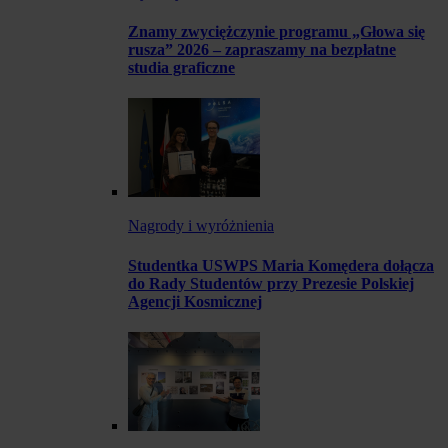
Znamy zwyciężczynie programu „Głowa się
rusza” 2026 – zapraszamy na bezpłatne
studia graficzne
Nagrody i wyróżnienia
Studentka USWPS Maria Komędera dołącza
do Rady Studentów przy Prezesie Polskiej
Agencji Kosmicznej