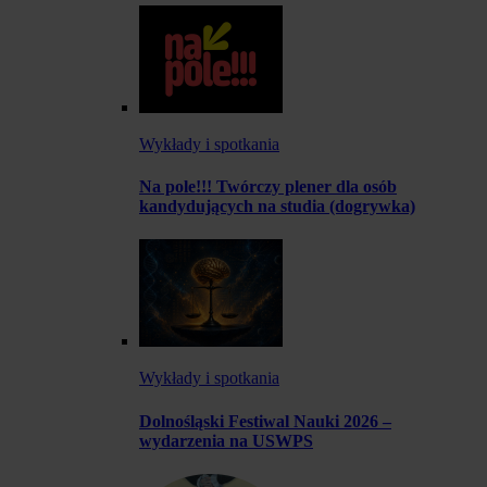
Wykłady i spotkania
Na pole!!! Twórczy plener dla osób
kandydujących na studia (dogrywka)
Wykłady i spotkania
Dolnośląski Festiwal Nauki 2026 –
wydarzenia na USWPS