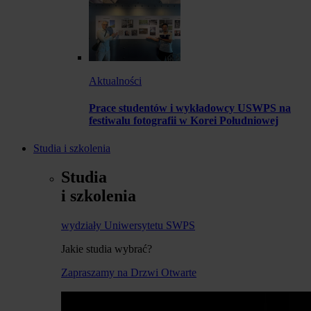
Aktualności
Prace studentów i wykładowcy USWPS na
festiwalu fotografii w Korei Południowej
Studia i szkolenia
Studia
i szkolenia
wydziały Uniwersytetu SWPS
Jakie studia wybrać?
Zapraszamy na Drzwi Otwarte