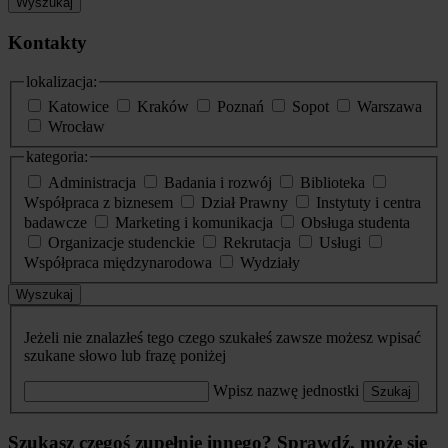
Wyszukaj
Kontakty
lokalizacja:
Katowice
Kraków
Poznań
Sopot
Warszawa
Wrocław
kategoria:
Administracja
Badania i rozwój
Biblioteka
Współpraca z biznesem
Dział Prawny
Instytuty i centra
badawcze
Marketing i komunikacja
Obsługa studenta
Organizacje studenckie
Rekrutacja
Usługi
Współpraca międzynarodowa
Wydziały
Wyszukaj
Jeżeli nie znalazłeś tego czego szukałeś zawsze możesz wpisać
szukane słowo lub frazę poniżej
Wpisz nazwę jednostki
Szukaj
Szukasz czegoś zupełnie innego? Sprawdź, może się