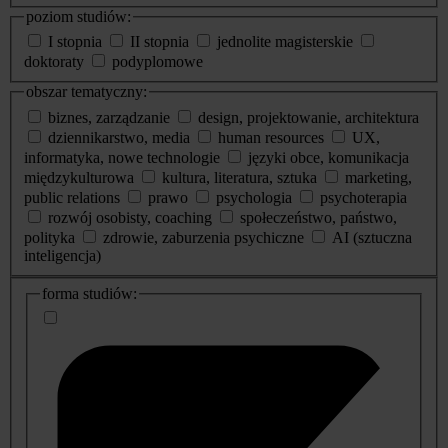
poziom studiów:
I stopnia
II stopnia
jednolite magisterskie
doktoraty
podyplomowe
obszar tematyczny:
biznes, zarządzanie
design, projektowanie, architektura
dziennikarstwo, media
human resources
UX,
informatyka, nowe technologie
języki obce, komunikacja
międzykulturowa
kultura, literatura, sztuka
marketing,
public relations
prawo
psychologia
psychoterapia
rozwój osobisty, coaching
społeczeństwo, państwo,
polityka
zdrowie, zaburzenia psychiczne
AI (sztuczna
inteligencja)
dodatkowe
forma studiów:
informacje
o
studiach