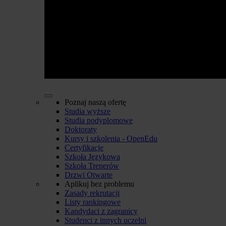
Poznaj naszą ofertę
Studia wyższe
Studia podyplomowe
Doktoraty
Kursy i szkolenia - OpenEdu
Certyfikacje
Szkoła Językowa
Szkoła Trenerów
Drzwi Otwarte
Aplikuj bez problemu
Zasady rekrutacji
Listy rankingowe
Kandydaci z zagranicy
Studenci z innych uczelni