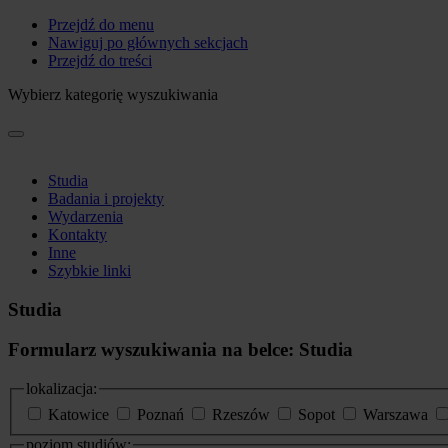
Przejdź do menu
Nawiguj po głównych sekcjach
Przejdź do treści
Wybierz kategorię wyszukiwania
Studia
Badania i projekty
Wydarzenia
Kontakty
Inne
Szybkie linki
Studia
Formularz wyszukiwania na belce: Studia
lokalizacja:
Katowice
Poznań
Rzeszów
Sopot
Warszawa
poziom studiów: