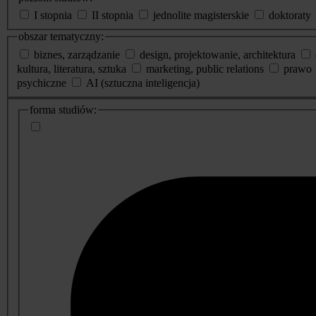
I stopnia
II stopnia
jednolite magisterskie
doktoraty
obszar tematyczny:
biznes, zarządzanie
design, projektowanie, architektura
kultura, literatura, sztuka
marketing, public relations
prawo
psychiczne
AI (sztuczna inteligencja)
dodatkowe
forma studiów:
informacje
o
studiach