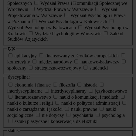
Społecznych
Wydział Prawa i Komunikacji Społecznej we
Wrocławiu
Wydział Prawa w Warszawie
Wydział
Projektowania w Warszawie
Wydział Psychologii i Prawa
w Poznaniu
Wydział Psychologii w Katowicach
Wydział Psychologii w Katowicach
Wydział Psychologii w
Krakowie
Wydział Psychologii w Warszawie
Zakład
Studiów Azjatyckich
typ:
aplikacyjny
finansowany ze środków europejskich
komercyjny
międzynarodowy
naukowo-badawczy
społeczny
strategiczno-rozwojowy
studencki
dyscyplina:
ekonomia i finanse
filozofia
historia
interdyscyplinarne
interdyscyplinarny
językoznawstwo
literaturoznawstwo
nauki o komunikacji i mediach
nauki o kulturze i religii
nauki o polityce i administracji
nauki o zarządzaniu i jakości
nauki prawne
nauki
socjologiczne
nie dotyczy
psychiatria
psychologia
sztuki plastyczne i konserwacja dzieł sztuki
status: