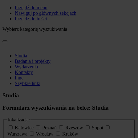
Przejdź do menu
Nawiguj po głównych sekcjach
Przejdź do treści
Wybierz kategorię wyszukiwania
Studia
Badania i projekty
Wydarzenia
Kontakty
Inne
Szybkie linki
Studia
Formularz wyszukiwania na belce: Studia
lokalizacja:
Katowice
Poznań
Rzeszów
Sopot
Warszawa
Wrocław
Kraków