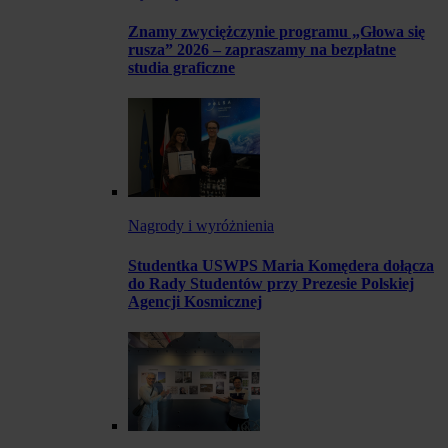
Znamy zwyciężczynie programu „Głowa się
rusza” 2026 – zapraszamy na bezpłatne
studia graficzne
Nagrody i wyróżnienia
Studentka USWPS Maria Komędera dołącza
do Rady Studentów przy Prezesie Polskiej
Agencji Kosmicznej