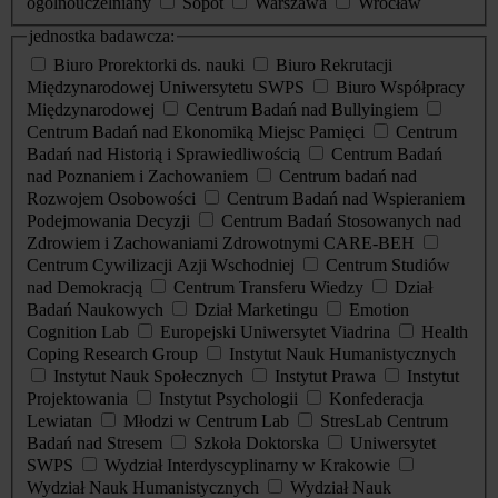
ogólnouczelniany
Sopot
Warszawa
Wrocław
jednostka badawcza:
Biuro Prorektorki ds. nauki
Biuro Rekrutacji
Międzynarodowej Uniwersytetu SWPS
Biuro Współpracy
Międzynarodowej
Centrum Badań nad Bullyingiem
Centrum Badań nad Ekonomiką Miejsc Pamięci
Centrum
Badań nad Historią i Sprawiedliwością
Centrum Badań
nad Poznaniem i Zachowaniem
Centrum badań nad
Rozwojem Osobowości
Centrum Badań nad Wspieraniem
Podejmowania Decyzji
Centrum Badań Stosowanych nad
Zdrowiem i Zachowaniami Zdrowotnymi CARE-BEH
Centrum Cywilizacji Azji Wschodniej
Centrum Studiów
nad Demokracją
Centrum Transferu Wiedzy
Dział
Badań Naukowych
Dział Marketingu
Emotion
Cognition Lab
Europejski Uniwersytet Viadrina
Health
Coping Research Group
Instytut Nauk Humanistycznych
Instytut Nauk Społecznych
Instytut Prawa
Instytut
Projektowania
Instytut Psychologii
Konfederacja
Lewiatan
Młodzi w Centrum Lab
StresLab Centrum
Badań nad Stresem
Szkoła Doktorska
Uniwersytet
SWPS
Wydział Interdyscyplinarny w Krakowie
Wydział Nauk Humanistycznych
Wydział Nauk