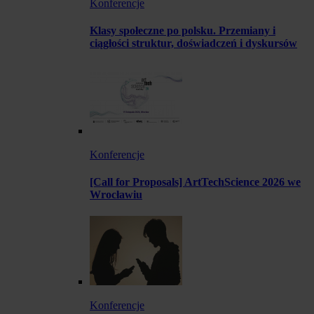
Konferencje
Klasy społeczne po polsku. Przemiany i
ciągłości struktur, doświadczeń i dyskursów
Konferencje
[Call for Proposals] ArtTechScience 2026 we
Wrocławiu
Konferencje