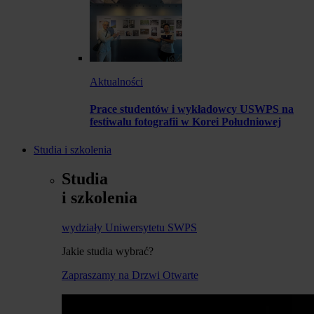
Aktualności
Prace studentów i wykładowcy USWPS na
festiwalu fotografii w Korei Południowej
Studia i szkolenia
Studia
i szkolenia
wydziały Uniwersytetu SWPS
Jakie studia wybrać?
Zapraszamy na Drzwi Otwarte