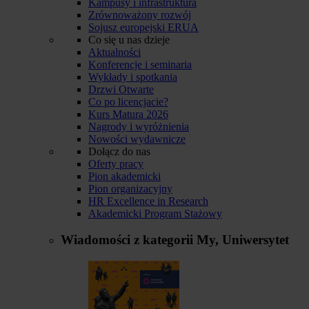
Kampusy i infrastruktura
Zrównoważony rozwój
Sojusz europejski ERUA
Co się u nas dzieje
Aktualności
Konferencje i seminaria
Wykłady i spotkania
Drzwi Otwarte
Co po licencjacie?
Kurs Matura 2026
Nagrody i wyróżnienia
Nowości wydawnicze
Dołącz do nas
Oferty pracy
Pion akademicki
Pion organizacyjny
HR Excellence in Research
Akademicki Program Stażowy
Wiadomości z kategorii
My, Uniwersytet