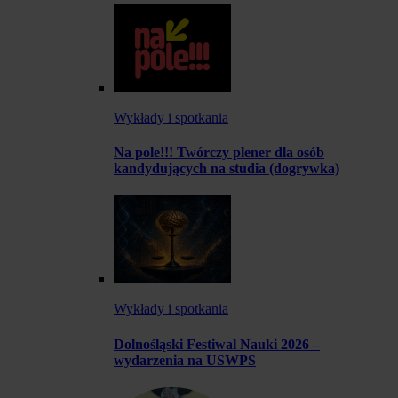
Wykłady i spotkania
Na pole!!! Twórczy plener dla osób
kandydujących na studia (dogrywka)
Wykłady i spotkania
Dolnośląski Festiwal Nauki 2026 –
wydarzenia na USWPS