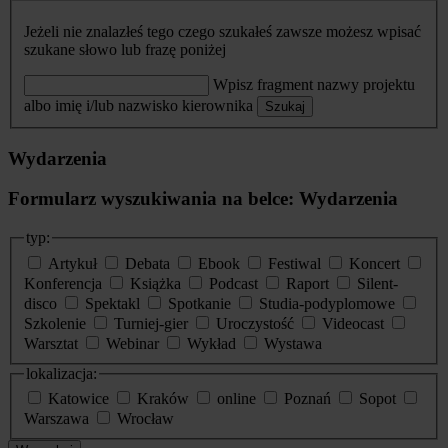
Jeżeli nie znalazłeś tego czego szukałeś zawsze możesz wpisać
szukane słowo lub frazę poniżej
Wpisz fragment nazwy projektu
albo imię i/lub nazwisko kierownika
Szukaj
Wydarzenia
Formularz wyszukiwania na belce: Wydarzenia
typ:
Artykuł
Debata
Ebook
Festiwal
Koncert
Konferencja
Książka
Podcast
Raport
Silent-
disco
Spektakl
Spotkanie
Studia-podyplomowe
Szkolenie
Turniej-gier
Uroczystość
Videocast
Warsztat
Webinar
Wykład
Wystawa
lokalizacja:
Katowice
Kraków
online
Poznań
Sopot
Warszawa
Wrocław