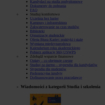
Kandydaci na studia podyplomowe
Dokumenty do pobrania
FAQ
Studiuj komfortowo
Uczelnia bez barier
Kampusy i infrastruktura
Zakwaterowanie na czas studiów
Biblioteki
Organizacje studenckie
Oferta Biura Karier: praktyki i staże
Wymiana międzynarodowa
Kalendarium roku akademickiego
Pobierz aplikację Mój USWPS
Zdobądź wsparcie finansowe
Opłaty – co obejmuje czesne
Studiuj za darmo – stypendia dla kandydatów
Stypendia dla studentów
Preferencyjne kredyty
Dofinansowanie przez pracodawcę
Wiadomości z kategorii
Studia i szkolenia