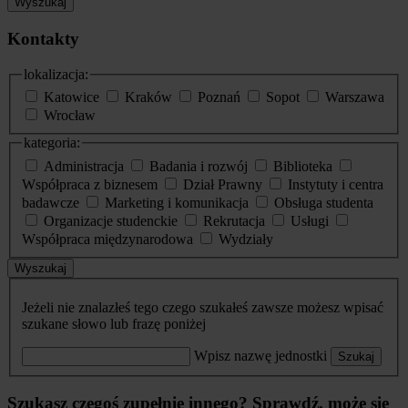
Wyszukaj
Kontakty
lokalizacja:
Katowice
Kraków
Poznań
Sopot
Warszawa
Wrocław
kategoria:
Administracja
Badania i rozwój
Biblioteka
Współpraca z biznesem
Dział Prawny
Instytuty i centra
badawcze
Marketing i komunikacja
Obsługa studenta
Organizacje studenckie
Rekrutacja
Usługi
Współpraca międzynarodowa
Wydziały
Wyszukaj
Jeżeli nie znalazłeś tego czego szukałeś zawsze możesz wpisać
szukane słowo lub frazę poniżej
Wpisz nazwę jednostki
Szukaj
Szukasz czegoś zupełnie innego? Sprawdź, może się