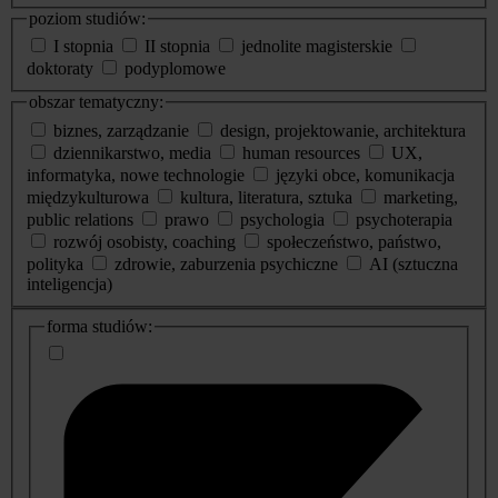
poziom studiów:
I stopnia
II stopnia
jednolite magisterskie
doktoraty
podyplomowe
obszar tematyczny:
biznes, zarządzanie
design, projektowanie, architektura
dziennikarstwo, media
human resources
UX,
informatyka, nowe technologie
języki obce, komunikacja
międzykulturowa
kultura, literatura, sztuka
marketing,
public relations
prawo
psychologia
psychoterapia
rozwój osobisty, coaching
społeczeństwo, państwo,
polityka
zdrowie, zaburzenia psychiczne
AI (sztuczna
inteligencja)
dodatkowe
forma studiów:
informacje
o
studiach