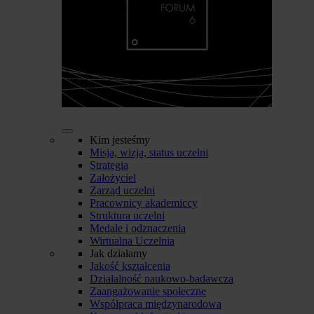
Kim jesteśmy
Misja, wizja, status uczelni
Strategia
Założyciel
Zarząd uczelni
Pracownicy akademiccy
Struktura uczelni
Medale i odznaczenia
Wirtualna Uczelnia
Jak działamy
Jakość kształcenia
Działalność naukowo-badawcza
Zaangażowanie społeczne
Współpraca międzynarodowa