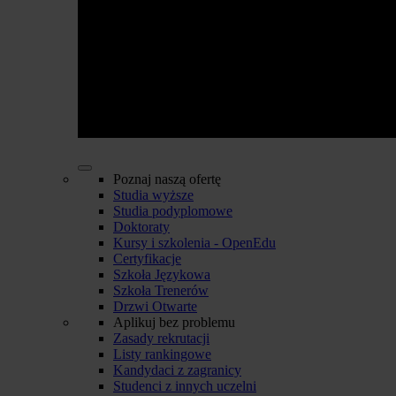
Poznaj naszą ofertę
Studia wyższe
Studia podyplomowe
Doktoraty
Kursy i szkolenia - OpenEdu
Certyfikacje
Szkoła Językowa
Szkoła Trenerów
Drzwi Otwarte
Aplikuj bez problemu
Zasady rekrutacji
Listy rankingowe
Kandydaci z zagranicy
Studenci z innych uczelni