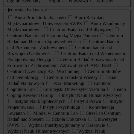
ogólnouczelniany
Sopot
Warszawa
Wrocław
jednostka badawcza:
Biuro Prorektorki ds. nauki
Biuro Rekrutacji
Międzynarodowej Uniwersytetu SWPS
Biuro Współpracy
Międzynarodowej
Centrum Badań nad Bullyingiem
Centrum Badań nad Ekonomiką Miejsc Pamięci
Centrum
Badań nad Historią i Sprawiedliwością
Centrum Badań
nad Poznaniem i Zachowaniem
Centrum badań nad
Rozwojem Osobowości
Centrum Badań nad Wspieraniem
Podejmowania Decyzji
Centrum Badań Stosowanych nad
Zdrowiem i Zachowaniami Zdrowotnymi CARE-BEH
Centrum Cywilizacji Azji Wschodniej
Centrum Studiów
nad Demokracją
Centrum Transferu Wiedzy
Dział
Badań Naukowych
Dział Marketingu
Emotion
Cognition Lab
Europejski Uniwersytet Viadrina
Health
Coping Research Group
Instytut Nauk Humanistycznych
Instytut Nauk Społecznych
Instytut Prawa
Instytut
Projektowania
Instytut Psychologii
Konfederacja
Lewiatan
Młodzi w Centrum Lab
StresLab Centrum
Badań nad Stresem
Szkoła Doktorska
Uniwersytet
SWPS
Wydział Interdyscyplinarny w Krakowie
Wydział Nauk Humanistycznych
Wydział Nauk