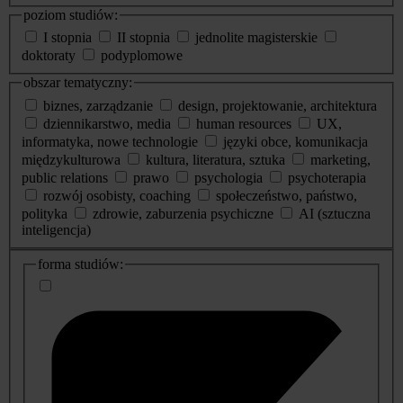
poziom studiów:
I stopnia
II stopnia
jednolite magisterskie
doktoraty
podyplomowe
obszar tematyczny:
biznes, zarządzanie
design, projektowanie, architektura
dziennikarstwo, media
human resources
UX,
informatyka, nowe technologie
języki obce, komunikacja
międzykulturowa
kultura, literatura, sztuka
marketing,
public relations
prawo
psychologia
psychoterapia
rozwój osobisty, coaching
społeczeństwo, państwo,
polityka
zdrowie, zaburzenia psychiczne
AI (sztuczna
inteligencja)
dodatkowe
forma studiów:
informacje
o
studiach