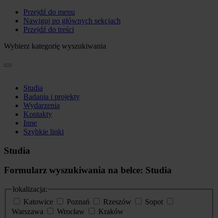
Przejdź do menu
Nawiguj po głównych sekcjach
Przejdź do treści
Wybierz kategorię wyszukiwania
Studia
Badania i projekty
Wydarzenia
Kontakty
Inne
Szybkie linki
Studia
Formularz wyszukiwania na belce: Studia
lokalizacja:
Katowice
Poznań
Rzeszów
Sopot
Warszawa
Wrocław
Kraków