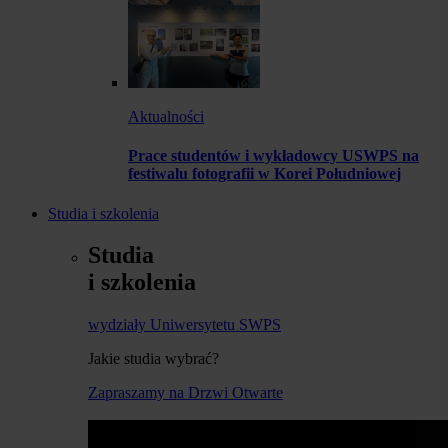
Aktualności
Prace studentów i wykładowcy USWPS na
festiwalu fotografii w Korei Południowej
Studia i szkolenia
Studia
i szkolenia
wydziały Uniwersytetu SWPS
Jakie studia wybrać?
Zapraszamy na Drzwi Otwarte