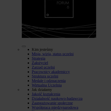
Kim jesteśmy
Misja, wizja, status uczelni
Strategia
Założyciel
Zarząd uczelni
Pracownicy akademiccy
Struktura uczelni
Medale i odznaczenia
Wirtualna Uczelnia
Jak działamy
Jakość kształcenia
Działalność naukowo-badawcza
Zaangażowanie społeczne
Współpraca międzynarodowa