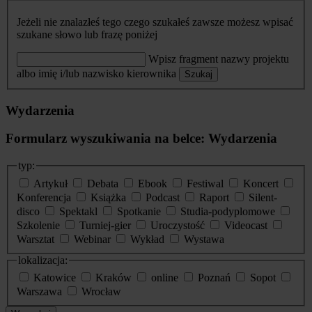
Jeżeli nie znalazłeś tego czego szukałeś zawsze możesz wpisać
szukane słowo lub frazę poniżej
Wpisz fragment nazwy projektu
albo imię i/lub nazwisko kierownika
Szukaj
Wydarzenia
Formularz wyszukiwania na belce: Wydarzenia
typ:
Artykuł
Debata
Ebook
Festiwal
Koncert
Konferencja
Książka
Podcast
Raport
Silent-
disco
Spektakl
Spotkanie
Studia-podyplomowe
Szkolenie
Turniej-gier
Uroczystość
Videocast
Warsztat
Webinar
Wykład
Wystawa
lokalizacja:
Katowice
Kraków
online
Poznań
Sopot
Warszawa
Wrocław