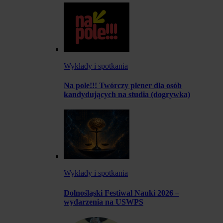
Wykłady i spotkania
Na pole!!! Twórczy plener dla osób
kandydujących na studia (dogrywka)
Wykłady i spotkania
Dolnośląski Festiwal Nauki 2026 –
wydarzenia na USWPS