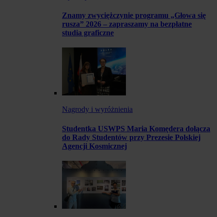
Znamy zwyciężczynie programu „Głowa się
rusza” 2026 – zapraszamy na bezpłatne
studia graficzne
Nagrody i wyróżnienia
Studentka USWPS Maria Komędera dołącza
do Rady Studentów przy Prezesie Polskiej
Agencji Kosmicznej