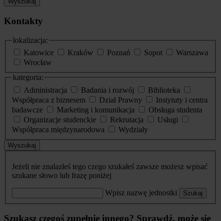
Wyszukaj
Kontakty
lokalizacja:
Katowice
Kraków
Poznań
Sopot
Warszawa
Wrocław
kategoria:
Administracja
Badania i rozwój
Biblioteka
Współpraca z biznesem
Dział Prawny
Instytuty i centra
badawcze
Marketing i komunikacja
Obsługa studenta
Organizacje studenckie
Rekrutacja
Usługi
Współpraca międzynarodowa
Wydziały
Wyszukaj
Jeżeli nie znalazłeś tego czego szukałeś zawsze możesz wpisać
szukane słowo lub frazę poniżej
Wpisz nazwę jednostki
Szukaj
Szukasz czegoś zupełnie innego? Sprawdź, może się