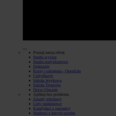
Poznaj naszą ofertę
Studia wyższe
Studia podyplomowe
Doktoraty
Kursy i szkolenia - OpenEdu
Certyfikacje
Szkoła Językowa
Szkoła Trenerów
Drzwi Otwarte
Aplikuj bez problemu
Zasady rekrutacji
Listy rankingowe
Kandydaci z zagranicy
Studenci z innych uczelni