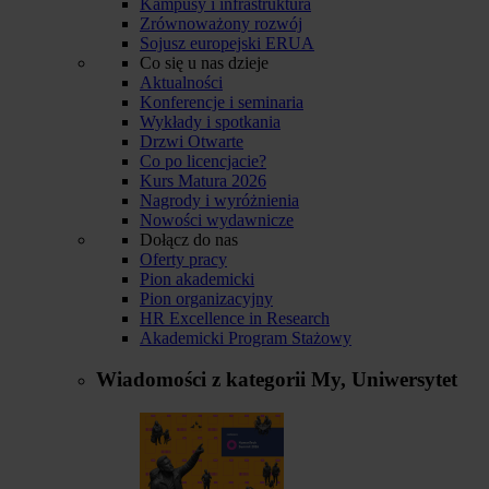
Kampusy i infrastruktura
Zrównoważony rozwój
Sojusz europejski ERUA
Co się u nas dzieje
Aktualności
Konferencje i seminaria
Wykłady i spotkania
Drzwi Otwarte
Co po licencjacie?
Kurs Matura 2026
Nagrody i wyróżnienia
Nowości wydawnicze
Dołącz do nas
Oferty pracy
Pion akademicki
Pion organizacyjny
HR Excellence in Research
Akademicki Program Stażowy
Wiadomości z kategorii
My, Uniwersytet