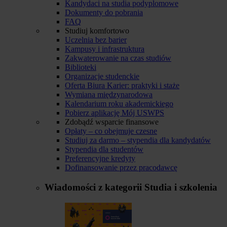
Kandydaci na studia podyplomowe
Dokumenty do pobrania
FAQ
Studiuj komfortowo
Uczelnia bez barier
Kampusy i infrastruktura
Zakwaterowanie na czas studiów
Biblioteki
Organizacje studenckie
Oferta Biura Karier: praktyki i staże
Wymiana międzynarodowa
Kalendarium roku akademickiego
Pobierz aplikację Mój USWPS
Zdobądź wsparcie finansowe
Opłaty – co obejmuje czesne
Studiuj za darmo – stypendia dla kandydatów
Stypendia dla studentów
Preferencyjne kredyty
Dofinansowanie przez pracodawcę
Wiadomości z kategorii
Studia i szkolenia