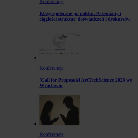
Konferencje
Klasy społeczne po polsku. Przemiany i
ciągłości struktur, doświadczeń i dyskursów
Konferencje
[Call for Proposals] ArtTechScience 2026 we
Wrocławiu
Konferencje