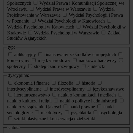
Społecznych
Wydział Prawa i Komunikacji Społecznej we
Wrocławiu
Wydział Prawa w Warszawie
Wydział
Projektowania w Warszawie
Wydział Psychologii i Prawa
w Poznaniu
Wydział Psychologii w Katowicach
Wydział Psychologii w Katowicach
Wydział Psychologii w
Krakowie
Wydział Psychologii w Warszawie
Zakład
Studiów Azjatyckich
typ:
aplikacyjny
finansowany ze środków europejskich
komercyjny
międzynarodowy
naukowo-badawczy
społeczny
strategiczno-rozwojowy
studencki
dyscyplina:
ekonomia i finanse
filozofia
historia
interdyscyplinarne
interdyscyplinarny
językoznawstwo
literaturoznawstwo
nauki o komunikacji i mediach
nauki o kulturze i religii
nauki o polityce i administracji
nauki o zarządzaniu i jakości
nauki prawne
nauki
socjologiczne
nie dotyczy
psychiatria
psychologia
sztuki plastyczne i konserwacja dzieł sztuki
status: