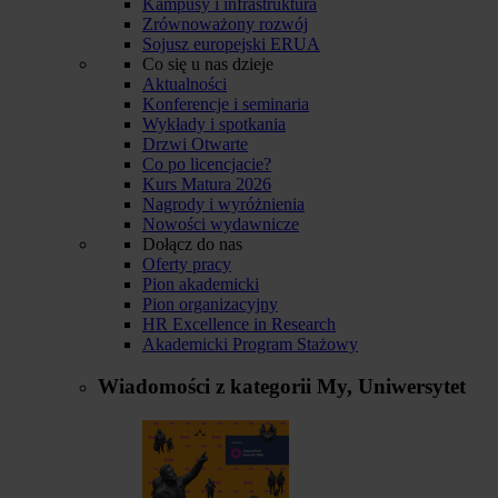
Kampusy i infrastruktura
Zrównoważony rozwój
Sojusz europejski ERUA
Co się u nas dzieje
Aktualności
Konferencje i seminaria
Wykłady i spotkania
Drzwi Otwarte
Co po licencjacie?
Kurs Matura 2026
Nagrody i wyróżnienia
Nowości wydawnicze
Dołącz do nas
Oferty pracy
Pion akademicki
Pion organizacyjny
HR Excellence in Research
Akademicki Program Stażowy
Wiadomości z kategorii
My, Uniwersytet