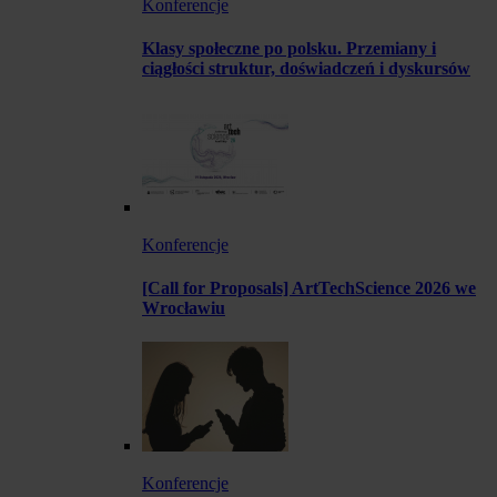
Konferencje
Klasy społeczne po polsku. Przemiany i
ciągłości struktur, doświadczeń i dyskursów
Konferencje
[Call for Proposals] ArtTechScience 2026 we
Wrocławiu
Konferencje