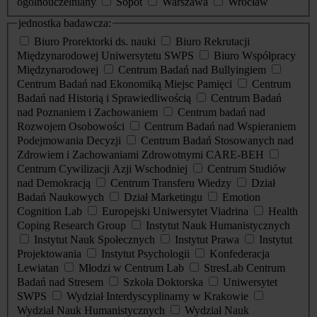
ogólnouczelniany
Sopot
Warszawa
Wrocław
jednostka badawcza:
Biuro Prorektorki ds. nauki
Biuro Rekrutacji
Międzynarodowej Uniwersytetu SWPS
Biuro Współpracy
Międzynarodowej
Centrum Badań nad Bullyingiem
Centrum Badań nad Ekonomiką Miejsc Pamięci
Centrum
Badań nad Historią i Sprawiedliwością
Centrum Badań
nad Poznaniem i Zachowaniem
Centrum badań nad
Rozwojem Osobowości
Centrum Badań nad Wspieraniem
Podejmowania Decyzji
Centrum Badań Stosowanych nad
Zdrowiem i Zachowaniami Zdrowotnymi CARE-BEH
Centrum Cywilizacji Azji Wschodniej
Centrum Studiów
nad Demokracją
Centrum Transferu Wiedzy
Dział
Badań Naukowych
Dział Marketingu
Emotion
Cognition Lab
Europejski Uniwersytet Viadrina
Health
Coping Research Group
Instytut Nauk Humanistycznych
Instytut Nauk Społecznych
Instytut Prawa
Instytut
Projektowania
Instytut Psychologii
Konfederacja
Lewiatan
Młodzi w Centrum Lab
StresLab Centrum
Badań nad Stresem
Szkoła Doktorska
Uniwersytet
SWPS
Wydział Interdyscyplinarny w Krakowie
Wydział Nauk Humanistycznych
Wydział Nauk