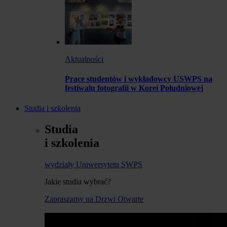
Aktualności
Prace studentów i wykładowcy USWPS na
festiwalu fotografii w Korei Południowej
Studia i szkolenia
Studia
i szkolenia
wydziały Uniwersytetu SWPS
Jakie studia wybrać?
Zapraszamy na Drzwi Otwarte