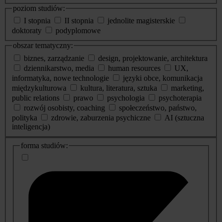
poziom studiów:
I stopnia
II stopnia
jednolite magisterskie
doktoraty
podyplomowe
obszar tematyczny:
biznes, zarządzanie
design, projektowanie, architektura
dziennikarstwo, media
human resources
UX,
informatyka, nowe technologie
języki obce, komunikacja
międzykulturowa
kultura, literatura, sztuka
marketing,
public relations
prawo
psychologia
psychoterapia
rozwój osobisty, coaching
społeczeństwo, państwo,
polityka
zdrowie, zaburzenia psychiczne
AI (sztuczna
inteligencja)
dodatkowe
forma studiów:
informacje
o
studiach