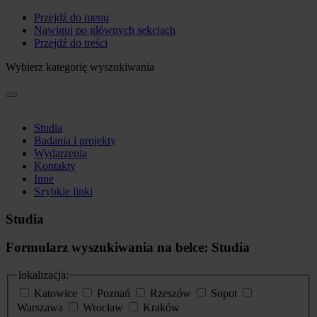
Przejdź do menu
Nawiguj po głównych sekcjach
Przejdź do treści
Wybierz kategorię wyszukiwania
Studia
Badania i projekty
Wydarzenia
Kontakty
Inne
Szybkie linki
Studia
Formularz wyszukiwania na belce: Studia
lokalizacja:
Katowice
Poznań
Rzeszów
Sopot
Warszawa
Wrocław
Kraków