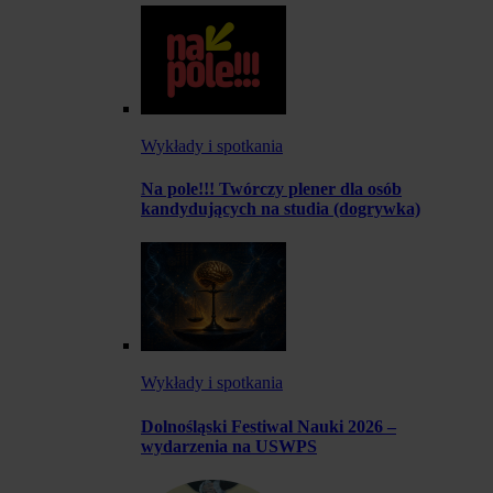
Wykłady i spotkania
Na pole!!! Twórczy plener dla osób
kandydujących na studia (dogrywka)
Wykłady i spotkania
Dolnośląski Festiwal Nauki 2026 –
wydarzenia na USWPS