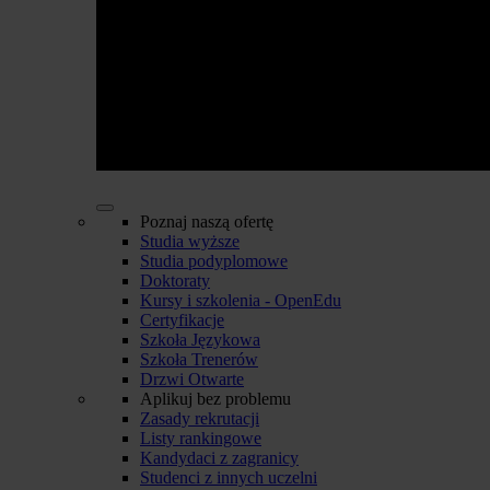
Poznaj naszą ofertę
Studia wyższe
Studia podyplomowe
Doktoraty
Kursy i szkolenia - OpenEdu
Certyfikacje
Szkoła Językowa
Szkoła Trenerów
Drzwi Otwarte
Aplikuj bez problemu
Zasady rekrutacji
Listy rankingowe
Kandydaci z zagranicy
Studenci z innych uczelni