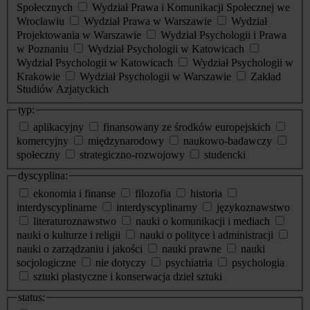
Społecznych
Wydział Prawa i Komunikacji Społecznej we
Wrocławiu
Wydział Prawa w Warszawie
Wydział
Projektowania w Warszawie
Wydział Psychologii i Prawa
w Poznaniu
Wydział Psychologii w Katowicach
Wydział Psychologii w Katowicach
Wydział Psychologii w
Krakowie
Wydział Psychologii w Warszawie
Zakład
Studiów Azjatyckich
typ:
aplikacyjny
finansowany ze środków europejskich
komercyjny
międzynarodowy
naukowo-badawczy
społeczny
strategiczno-rozwojowy
studencki
dyscyplina:
ekonomia i finanse
filozofia
historia
interdyscyplinarne
interdyscyplinarny
językoznawstwo
literaturoznawstwo
nauki o komunikacji i mediach
nauki o kulturze i religii
nauki o polityce i administracji
nauki o zarządzaniu i jakości
nauki prawne
nauki
socjologiczne
nie dotyczy
psychiatria
psychologia
sztuki plastyczne i konserwacja dzieł sztuki
status: