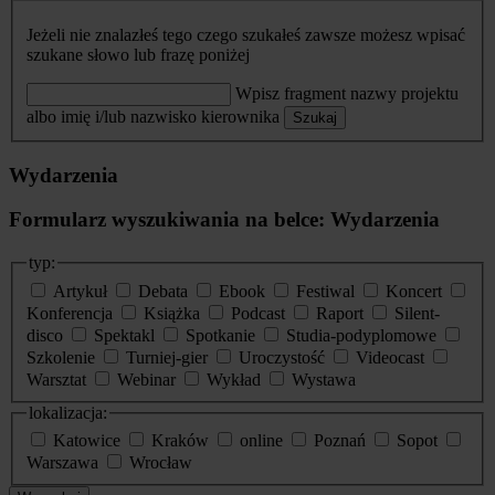
Jeżeli nie znalazłeś tego czego szukałeś zawsze możesz wpisać
szukane słowo lub frazę poniżej
Wpisz fragment nazwy projektu
albo imię i/lub nazwisko kierownika
Szukaj
Wydarzenia
Formularz wyszukiwania na belce: Wydarzenia
typ:
Artykuł
Debata
Ebook
Festiwal
Koncert
Konferencja
Książka
Podcast
Raport
Silent-
disco
Spektakl
Spotkanie
Studia-podyplomowe
Szkolenie
Turniej-gier
Uroczystość
Videocast
Warsztat
Webinar
Wykład
Wystawa
lokalizacja:
Katowice
Kraków
online
Poznań
Sopot
Warszawa
Wrocław