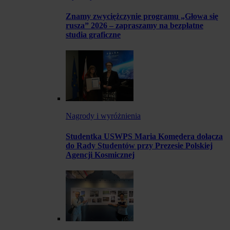
Znamy zwyciężczynie programu „Głowa się
rusza” 2026 – zapraszamy na bezpłatne
studia graficzne
Nagrody i wyróżnienia
Studentka USWPS Maria Komędera dołącza
do Rady Studentów przy Prezesie Polskiej
Agencji Kosmicznej