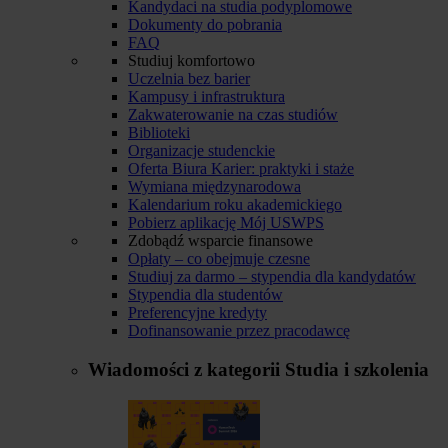
Kandydaci na studia podyplomowe
Dokumenty do pobrania
FAQ
Studiuj komfortowo
Uczelnia bez barier
Kampusy i infrastruktura
Zakwaterowanie na czas studiów
Biblioteki
Organizacje studenckie
Oferta Biura Karier: praktyki i staże
Wymiana międzynarodowa
Kalendarium roku akademickiego
Pobierz aplikację Mój USWPS
Zdobądź wsparcie finansowe
Opłaty – co obejmuje czesne
Studiuj za darmo – stypendia dla kandydatów
Stypendia dla studentów
Preferencyjne kredyty
Dofinansowanie przez pracodawcę
Wiadomości z kategorii
Studia i szkolenia