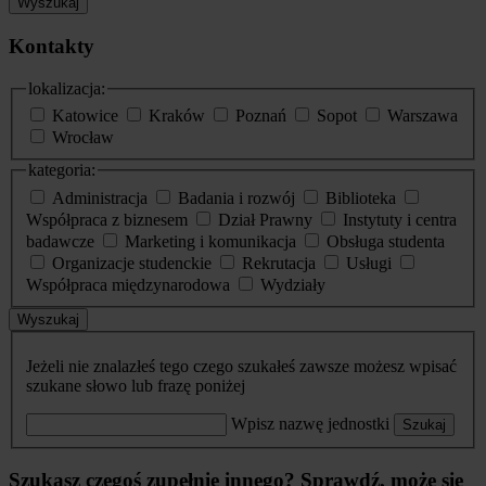
Wyszukaj
Kontakty
lokalizacja:
Katowice
Kraków
Poznań
Sopot
Warszawa
Wrocław
kategoria:
Administracja
Badania i rozwój
Biblioteka
Współpraca z biznesem
Dział Prawny
Instytuty i centra
badawcze
Marketing i komunikacja
Obsługa studenta
Organizacje studenckie
Rekrutacja
Usługi
Współpraca międzynarodowa
Wydziały
Wyszukaj
Jeżeli nie znalazłeś tego czego szukałeś zawsze możesz wpisać
szukane słowo lub frazę poniżej
Wpisz nazwę jednostki
Szukaj
Szukasz czegoś zupełnie innego? Sprawdź, może się