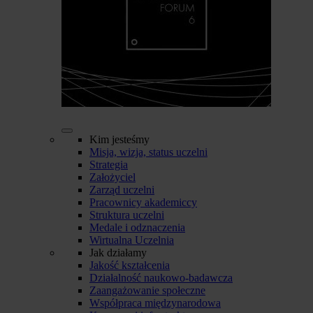
Kim jesteśmy
Misja, wizja, status uczelni
Strategia
Założyciel
Zarząd uczelni
Pracownicy akademiccy
Struktura uczelni
Medale i odznaczenia
Wirtualna Uczelnia
Jak działamy
Jakość kształcenia
Działalność naukowo-badawcza
Zaangażowanie społeczne
Współpraca międzynarodowa