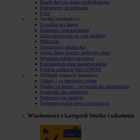
Kandydaci na studia podyplomowe
Dokumenty do pobrania
FAQ
Studiuj komfortowo
Uczelnia bez barier
Kampusy i infrastruktura
Zakwaterowanie na czas studiów
Biblioteki
Organizacje studenckie
Oferta Biura Karier: praktyki i staże
Wymiana międzynarodowa
Kalendarium roku akademickiego
Pobierz aplikację Mój USWPS
Zdobądź wsparcie finansowe
Opłaty – co obejmuje czesne
Studiuj za darmo – stypendia dla kandydatów
Stypendia dla studentów
Preferencyjne kredyty
Dofinansowanie przez pracodawcę
Wiadomości z kategorii
Studia i szkolenia