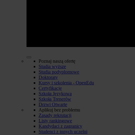
Poznaj naszą ofertę
Studia wyższe
Studia podyplomowe
Doktoraty
Kursy i szkolenia - OpenEdu
Certyfikacje
Szkoła Językowa
Szkoła Trenerów
Drzwi Otwarte
Aplikuj bez problemu
Zasady rekrutacji
Listy rankingowe
Kandydaci z zagranicy
Studenci z innych uczelni