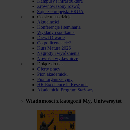
Kampusy i infrastruktura
Zrównoważony rozwój
Sojusz europejski ERUA
Co się u nas dzieje
Aktualności
Konferencje i seminaria
Wykłady i spotkania
Drzwi Otwarte
Co po licencjacie?
Kurs Matura 2026
Nagrody i wyróżnienia
Nowości wydawnicze
Dołącz do nas
Oferty pracy
Pion akademicki
Pion organizacyjny
HR Excellence in Research
Akademicki Program Stażowy
Wiadomości z kategorii
My, Uniwersytet