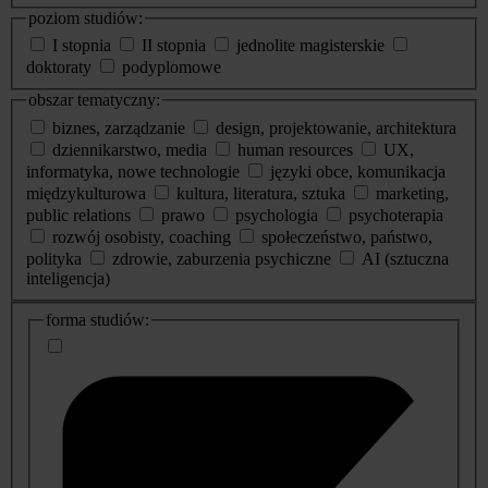
poziom studiów:
I stopnia
II stopnia
jednolite magisterskie
doktoraty
podyplomowe
obszar tematyczny:
biznes, zarządzanie
design, projektowanie, architektura
dziennikarstwo, media
human resources
UX,
informatyka, nowe technologie
języki obce, komunikacja
międzykulturowa
kultura, literatura, sztuka
marketing,
public relations
prawo
psychologia
psychoterapia
rozwój osobisty, coaching
społeczeństwo, państwo,
polityka
zdrowie, zaburzenia psychiczne
AI (sztuczna
inteligencja)
dodatkowe
forma studiów:
informacje
o
studiach