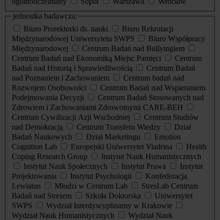
ogólnouczelniany
Sopot
Warszawa
Wrocław
jednostka badawcza:
Biuro Prorektorki ds. nauki
Biuro Rekrutacji
Międzynarodowej Uniwersytetu SWPS
Biuro Współpracy
Międzynarodowej
Centrum Badań nad Bullyingiem
Centrum Badań nad Ekonomiką Miejsc Pamięci
Centrum
Badań nad Historią i Sprawiedliwością
Centrum Badań
nad Poznaniem i Zachowaniem
Centrum badań nad
Rozwojem Osobowości
Centrum Badań nad Wspieraniem
Podejmowania Decyzji
Centrum Badań Stosowanych nad
Zdrowiem i Zachowaniami Zdrowotnymi CARE-BEH
Centrum Cywilizacji Azji Wschodniej
Centrum Studiów
nad Demokracją
Centrum Transferu Wiedzy
Dział
Badań Naukowych
Dział Marketingu
Emotion
Cognition Lab
Europejski Uniwersytet Viadrina
Health
Coping Research Group
Instytut Nauk Humanistycznych
Instytut Nauk Społecznych
Instytut Prawa
Instytut
Projektowania
Instytut Psychologii
Konfederacja
Lewiatan
Młodzi w Centrum Lab
StresLab Centrum
Badań nad Stresem
Szkoła Doktorska
Uniwersytet
SWPS
Wydział Interdyscyplinarny w Krakowie
Wydział Nauk Humanistycznych
Wydział Nauk