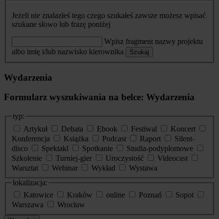
Jeżeli nie znalazłeś tego czego szukałeś zawsze możesz wpisać
szukane słowo lub frazę poniżej
Wpisz fragment nazwy projektu
albo imię i/lub nazwisko kierownika
Szukaj
Wydarzenia
Formularz wyszukiwania na belce: Wydarzenia
typ:
Artykuł
Debata
Ebook
Festiwal
Koncert
Konferencja
Książka
Podcast
Raport
Silent-
disco
Spektakl
Spotkanie
Studia-podyplomowe
Szkolenie
Turniej-gier
Uroczystość
Videocast
Warsztat
Webinar
Wykład
Wystawa
lokalizacja:
Katowice
Kraków
online
Poznań
Sopot
Warszawa
Wrocław