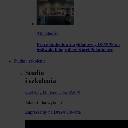
Aktualności
Prace studentów i wykładowcy USWPS na
festiwalu fotografii w Korei Południowej
Studia i szkolenia
Studia
i szkolenia
wydziały Uniwersytetu SWPS
Jakie studia wybrać?
Zapraszamy na Drzwi Otwarte