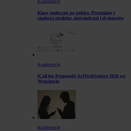
Konferencje
Klasy społeczne po polsku. Przemiany i
ciągłości struktur, doświadczeń i dyskursów
Konferencje
[Call for Proposals] ArtTechScience 2026 we
Wrocławiu
Konferencje