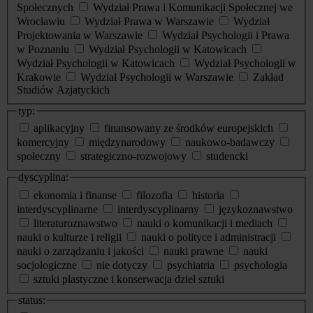
Społecznych
Wydział Prawa i Komunikacji Społecznej we
Wrocławiu
Wydział Prawa w Warszawie
Wydział
Projektowania w Warszawie
Wydział Psychologii i Prawa
w Poznaniu
Wydział Psychologii w Katowicach
Wydział Psychologii w Katowicach
Wydział Psychologii w
Krakowie
Wydział Psychologii w Warszawie
Zakład
Studiów Azjatyckich
typ:
aplikacyjny
finansowany ze środków europejskich
komercyjny
międzynarodowy
naukowo-badawczy
społeczny
strategiczno-rozwojowy
studencki
dyscyplina:
ekonomia i finanse
filozofia
historia
interdyscyplinarne
interdyscyplinarny
językoznawstwo
literaturoznawstwo
nauki o komunikacji i mediach
nauki o kulturze i religii
nauki o polityce i administracji
nauki o zarządzaniu i jakości
nauki prawne
nauki
socjologiczne
nie dotyczy
psychiatria
psychologia
sztuki plastyczne i konserwacja dzieł sztuki
status: