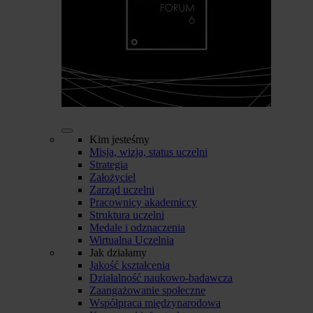
Kim jesteśmy
Misja, wizja, status uczelni
Strategia
Założyciel
Zarząd uczelni
Pracownicy akademiccy
Struktura uczelni
Medale i odznaczenia
Wirtualna Uczelnia
Jak działamy
Jakość kształcenia
Działalność naukowo-badawcza
Zaangażowanie społeczne
Współpraca międzynarodowa