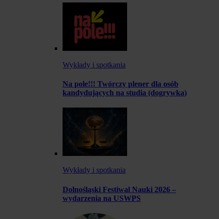
Wykłady i spotkania
Na pole!!! Twórczy plener dla osób
kandydujących na studia (dogrywka)
Wykłady i spotkania
Dolnośląski Festiwal Nauki 2026 –
wydarzenia na USWPS