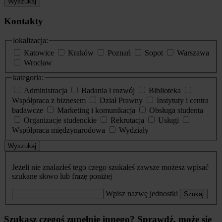
Wyszukaj
Kontakty
lokalizacja:
Katowice
Kraków
Poznań
Sopot
Warszawa
Wrocław
kategoria:
Administracja
Badania i rozwój
Biblioteka
Współpraca z biznesem
Dział Prawny
Instytuty i centra
badawcze
Marketing i komunikacja
Obsługa studenta
Organizacje studenckie
Rekrutacja
Usługi
Współpraca międzynarodowa
Wydziały
Wyszukaj
Jeżeli nie znalazłeś tego czego szukałeś zawsze możesz wpisać
szukane słowo lub frazę poniżej
Wpisz nazwę jednostki
Szukaj
Szukasz czegoś zupełnie innego? Sprawdź, może się