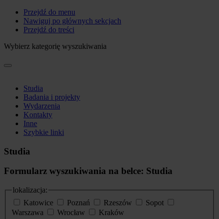
Przejdź do menu
Nawiguj po głównych sekcjach
Przejdź do treści
Wybierz kategorię wyszukiwania
Studia
Badania i projekty
Wydarzenia
Kontakty
Inne
Szybkie linki
Studia
Formularz wyszukiwania na belce: Studia
lokalizacja:
Katowice
Poznań
Rzeszów
Sopot
Warszawa
Wrocław
Kraków