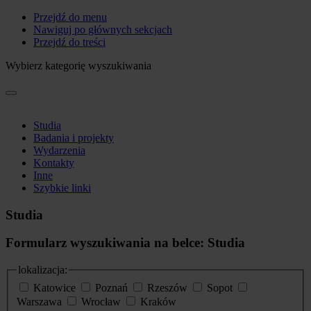
Przejdź do menu
Nawiguj po głównych sekcjach
Przejdź do treści
Wybierz kategorię wyszukiwania
Studia
Badania i projekty
Wydarzenia
Kontakty
Inne
Szybkie linki
Studia
Formularz wyszukiwania na belce: Studia
lokalizacja:
Katowice
Poznań
Rzeszów
Sopot
Warszawa
Wrocław
Kraków