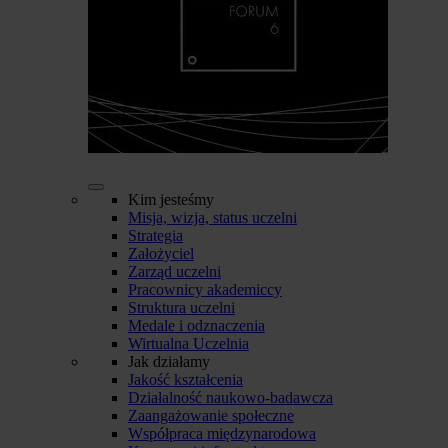
Kim jesteśmy
Misja, wizja, status uczelni
Strategia
Założyciel
Zarząd uczelni
Pracownicy akademiccy
Struktura uczelni
Medale i odznaczenia
Wirtualna Uczelnia
Jak działamy
Jakość kształcenia
Działalność naukowo-badawcza
Zaangażowanie społeczne
Współpraca międzynarodowa