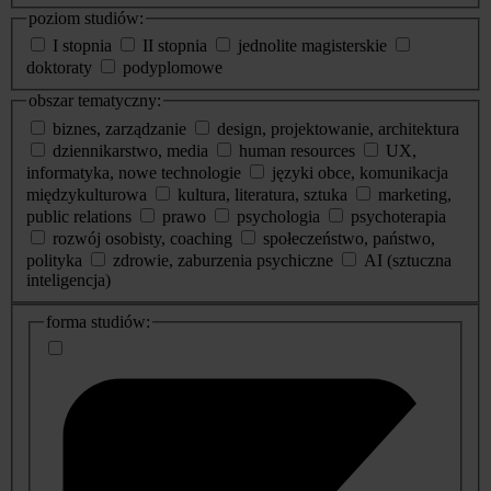
poziom studiów:
I stopnia
II stopnia
jednolite magisterskie
doktoraty
podyplomowe
obszar tematyczny:
biznes, zarządzanie
design, projektowanie, architektura
dziennikarstwo, media
human resources
UX,
informatyka, nowe technologie
języki obce, komunikacja
międzykulturowa
kultura, literatura, sztuka
marketing,
public relations
prawo
psychologia
psychoterapia
rozwój osobisty, coaching
społeczeństwo, państwo,
polityka
zdrowie, zaburzenia psychiczne
AI (sztuczna
inteligencja)
dodatkowe
forma studiów:
informacje
o
studiach