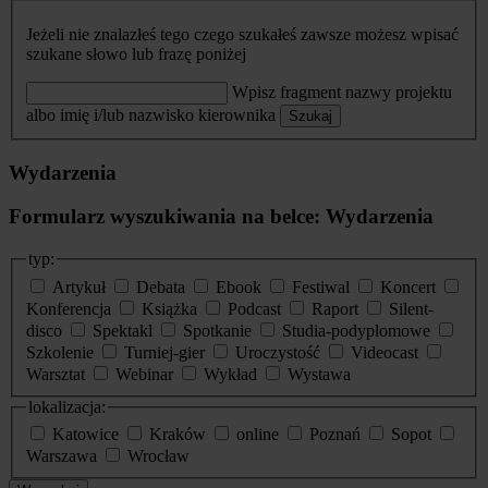
Jeżeli nie znalazłeś tego czego szukałeś zawsze możesz wpisać
szukane słowo lub frazę poniżej
Wpisz fragment nazwy projektu
albo imię i/lub nazwisko kierownika
Szukaj
Wydarzenia
Formularz wyszukiwania na belce: Wydarzenia
typ:
Artykuł
Debata
Ebook
Festiwal
Koncert
Konferencja
Książka
Podcast
Raport
Silent-
disco
Spektakl
Spotkanie
Studia-podyplomowe
Szkolenie
Turniej-gier
Uroczystość
Videocast
Warsztat
Webinar
Wykład
Wystawa
lokalizacja:
Katowice
Kraków
online
Poznań
Sopot
Warszawa
Wrocław