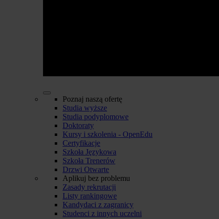
Poznaj naszą ofertę
Studia wyższe
Studia podyplomowe
Doktoraty
Kursy i szkolenia - OpenEdu
Certyfikacje
Szkoła Językowa
Szkoła Trenerów
Drzwi Otwarte
Aplikuj bez problemu
Zasady rekrutacji
Listy rankingowe
Kandydaci z zagranicy
Studenci z innych uczelni