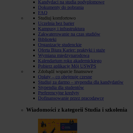
Kandydaci na studia podyplomowe
Dokumenty do pobrania
FAQ
Studiuj komfortowo
Uczelnia bez barier
Kampusy i infrastruktura
Zakwaterowanie na czas studiów
Biblioteki
Organizacje studenckie
Oferta Biura Karier: praktyki i staże
Wymiana międzynarodowa
Kalendarium roku akademickiego
Pobierz aplikację Mój USWPS
Zdobądź wsparcie finansowe
Opłaty – co obejmuje czesne
Studiuj za darmo – stypendia dla kandydatów
Stypendia dla studentów
Preferencyjne kredyty
Dofinansowanie przez pracodawcę
Wiadomości z kategorii
Studia i szkolenia