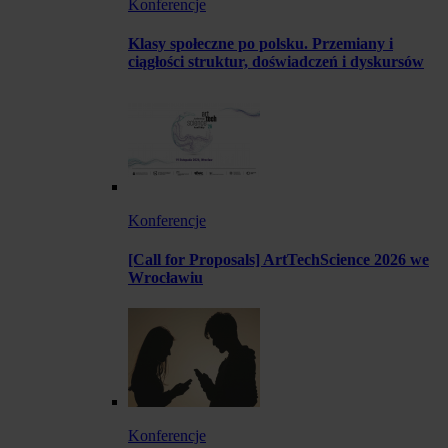
Konferencje
Klasy społeczne po polsku. Przemiany i
ciągłości struktur, doświadczeń i dyskursów
Konferencje
[Call for Proposals] ArtTechScience 2026 we
Wrocławiu
Konferencje