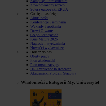
Kampusy i infrastruktura
Zrównoważony rozwój
Sojusz europejski ERUA
Co się u nas dzieje
Aktualności
Konferencje i seminaria
Wykłady i spotkania
Drzwi Otwarte
Co po licencjacie?
Kurs Matura 2026
Nagrody i wyróżnienia
Nowości wydawnicze
Dołącz do nas
Oferty pracy
Pion akademicki
Pion organizacyjny
HR Excellence in Research
Akademicki Program Stażowy
Wiadomości z kategorii
My, Uniwersytet