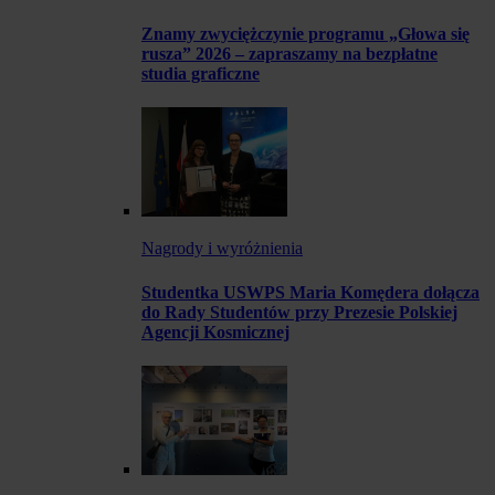
Znamy zwyciężczynie programu „Głowa się
rusza” 2026 – zapraszamy na bezpłatne
studia graficzne
Nagrody i wyróżnienia
Studentka USWPS Maria Komędera dołącza
do Rady Studentów przy Prezesie Polskiej
Agencji Kosmicznej