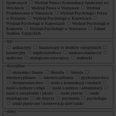
Społecznych
Wydział Prawa i Komunikacji Społecznej we
Wrocławiu
Wydział Prawa w Warszawie
Wydział
Projektowania w Warszawie
Wydział Psychologii i Prawa
w Poznaniu
Wydział Psychologii w Katowicach
Wydział Psychologii w Katowicach
Wydział Psychologii w
Krakowie
Wydział Psychologii w Warszawie
Zakład
Studiów Azjatyckich
typ:
aplikacyjny
finansowany ze środków europejskich
komercyjny
międzynarodowy
naukowo-badawczy
społeczny
strategiczno-rozwojowy
studencki
dyscyplina:
ekonomia i finanse
filozofia
historia
interdyscyplinarne
interdyscyplinarny
językoznawstwo
literaturoznawstwo
nauki o komunikacji i mediach
nauki o kulturze i religii
nauki o polityce i administracji
nauki o zarządzaniu i jakości
nauki prawne
nauki
socjologiczne
nie dotyczy
psychiatria
psychologia
sztuki plastyczne i konserwacja dzieł sztuki
status: