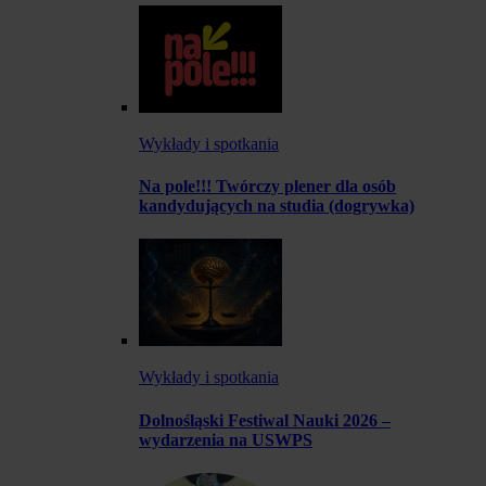
Wykłady i spotkania
Na pole!!! Twórczy plener dla osób
kandydujących na studia (dogrywka)
Wykłady i spotkania
Dolnośląski Festiwal Nauki 2026 –
wydarzenia na USWPS