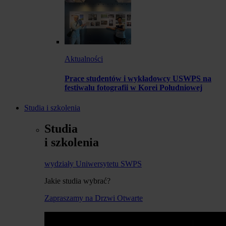
Aktualności
Prace studentów i wykładowcy USWPS na
festiwalu fotografii w Korei Południowej
Studia i szkolenia
Studia
i szkolenia
wydziały Uniwersytetu SWPS
Jakie studia wybrać?
Zapraszamy na Drzwi Otwarte