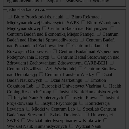
ogólnouczelniany
Sopot
Warszawa
Wrocław
jednostka badawcza:
Biuro Prorektorki ds. nauki
Biuro Rekrutacji
Międzynarodowej Uniwersytetu SWPS
Biuro Współpracy
Międzynarodowej
Centrum Badań nad Bullyingiem
Centrum Badań nad Ekonomiką Miejsc Pamięci
Centrum
Badań nad Historią i Sprawiedliwością
Centrum Badań
nad Poznaniem i Zachowaniem
Centrum badań nad
Rozwojem Osobowości
Centrum Badań nad Wspieraniem
Podejmowania Decyzji
Centrum Badań Stosowanych nad
Zdrowiem i Zachowaniami Zdrowotnymi CARE-BEH
Centrum Cywilizacji Azji Wschodniej
Centrum Studiów
nad Demokracją
Centrum Transferu Wiedzy
Dział
Badań Naukowych
Dział Marketingu
Emotion
Cognition Lab
Europejski Uniwersytet Viadrina
Health
Coping Research Group
Instytut Nauk Humanistycznych
Instytut Nauk Społecznych
Instytut Prawa
Instytut
Projektowania
Instytut Psychologii
Konfederacja
Lewiatan
Młodzi w Centrum Lab
StresLab Centrum
Badań nad Stresem
Szkoła Doktorska
Uniwersytet
SWPS
Wydział Interdyscyplinarny w Krakowie
Wydział Nauk Humanistycznych
Wydział Nauk