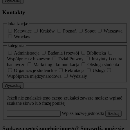
Wyszukaj
Kontakty
lokalizacja:
Katowice
Kraków
Poznań
Sopot
Warszawa
Wrocław
kategoria:
Administracja
Badania i rozwój
Biblioteka
Współpraca z biznesem
Dział Prawny
Instytuty i centra
badawcze
Marketing i komunikacja
Obsługa studenta
Organizacje studenckie
Rekrutacja
Usługi
Współpraca międzynarodowa
Wydziały
Wyszukaj
Jeżeli nie znalazłeś tego czego szukałeś zawsze możesz wpisać
szukane słowo lub frazę poniżej
Wpisz nazwę jednostki
Szukaj
Szukasz czegoś zupełnie innego? Sprawdź, może się