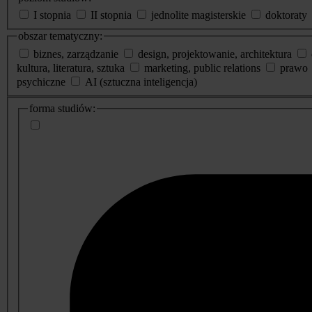
I stopnia
II stopnia
jednolite magisterskie
doktoraty
obszar tematyczny:
biznes, zarządzanie
design, projektowanie, architektura
kultura, literatura, sztuka
marketing, public relations
prawo
psychiczne
AI (sztuczna inteligencja)
dodatkowe
forma studiów:
informacje
o
studiach