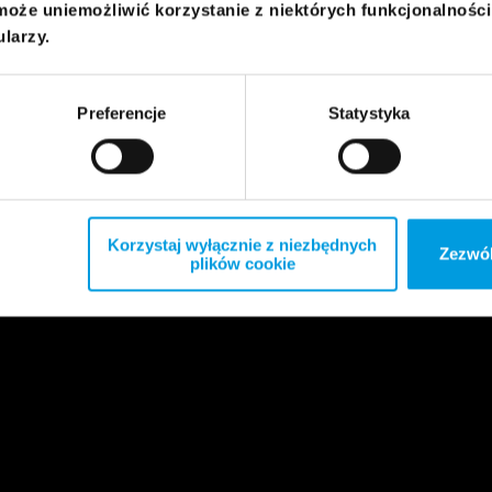
może uniemożliwić korzystanie z niektórych funkcjonalnośc
ularzy.
Preferencje
Statystyka
Korzystaj wyłącznie z niezbędnych
Zezwól
plików cookie