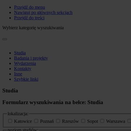
Przejdź do menu
Nawiguj po głównych sekcjach
Przejdź do treści
Wybierz kategorię wyszukiwania
Studia
Badania i projekty
Wydarzenia
Kontakty
Inne
Szybkie linki
Studia
Formularz wyszukiwania na belce: Studia
lokalizacja:
Katowice
Poznań
Rzeszów
Sopot
Warszawa
poziom studiów: